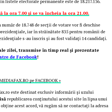
 în listele electorale permanente este de 18.217.156.
 la ora 7.00 şi se va încheia la ora 21.00.
n număr de 18.748 de secţii de votare vor fi deschise
prezidenţiale, iar în străinătate 835 pentru românii de
zidenţiale s-au înscris şi au fost validaţi 14 candidaţi.
le zilei, transmise în timp real şi prezentate
stre de Facebook
!
MEDIAFAX.RO pe FACEBOOK »
.ro este destinat exclusiv informării și uzului
isă
republicarea conținutului acestui site în lipsa unui
obține acest acord, vă rugăm să ne contactați la adresa