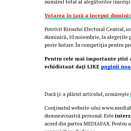
numărul total al alegătorilor înscrişi
Votarea în ţară a început duminică
Potrivit Biroului Electoral Central, u
duminică, 10 noiembrie, la alegerile 
peste hotare. În competiţia pentru pre
Pentru cele mai importante ştiri a
echidistant daţi LIKE
paginii noa
Dacă ţi-a plăcut articolul, urmăreşte
Conținutul website-ului www.mediafax
dumneavoastră personal. Este
interz
acord din partea MEDIAFAX. Pentru a 