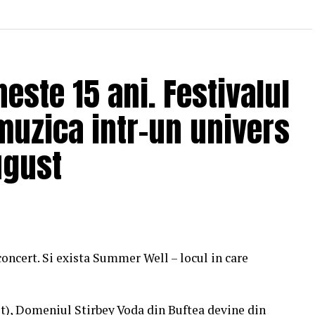
ste 15 ani. Festivalul
muzica intr-un univers
ugust
concert. Si exista Summer Well – locul in care
st), Domeniul Stirbey Voda din Buftea devine din