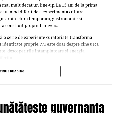
a mai mult decat un line-up. La 15 ani de la prima
a un mod diferit de a experimenta cultura
n, arhitectura temporara, gastronomie si
i-a construit propriul univers.
 si o serie de experiente curatoriate transforma
u identitate proprie. Nu este doar despre cine urca
rte, descoperirile intamplatoare si energia
iferita.
soundtrack al verii.
TINUE READING
finesc editia aniversara. De la intensitatea
Seeds la energia exploziva a Palaye Royale,
-ul cinematic al lui Two Feet, scena principala
unătățește guvernanța
nte care raman cu tine mult dupa ultimul encore.
, Noga Erez sau Jalen Ngonda, trei dintre cele mai