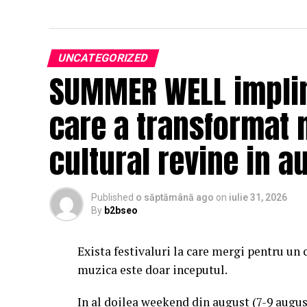
UNCATEGORIZED
SUMMER WELL impline
care a transformat 
cultural revine in a
Published
o săptămână ago
on
iulie 31, 2026
By
b2bseo
Exista festivaluri la care mergi pentru un 
muzica este doar inceputul.
In al doilea weekend din august (7-9 augu