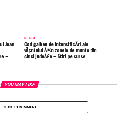
UP NEXT
eul Jean
Cod galben de intensificÄri ale
vÃ¢ntului Ã®n zonele de munte din
re –
cinci judeÅ£e – Stiri pe surse
YOU MAY LIKE
CLICK TO COMMENT