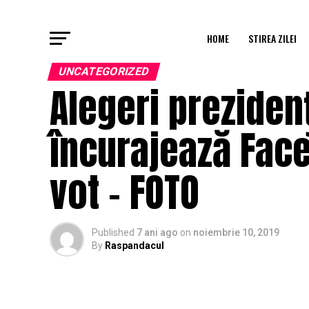
HOME
STIREA ZILEI
UNCATEGORIZED
Alegeri preziden
încurajează Face
vot – FOTO
Published
7 ani ago
on
noiembrie 10, 2019
By
Raspandacul