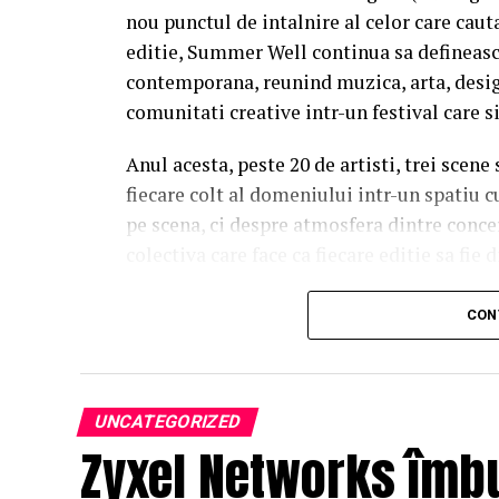
nou punctul de intalnire al celor care caut
editie, Summer Well continua sa defineasc
contemporana, reunind muzica, arta, desig
comunitati creative intr-un festival care s
Anul acesta, peste 20 de artisti, trei scene
fiecare colt al domeniului intr-un spatiu c
pe scena, ci despre atmosfera dintre conce
colectiva care face ca fiecare editie sa fie d
Trei scene. Trei universuri. Un singur 
CON
Orange Main Stage
aduce numele care de
inconfundabila a lui Nick Cave & The Bad 
sensibilitatea lui Charlotte Cardin si vibe
UNCATEGORIZED
Zyxel Networks îmb
propune un line-up construit pentru mome
Lor li se alatura si nume precum DE’WAYNE