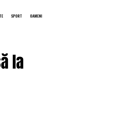
TE
SPORT
OAMENI
ă la