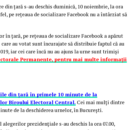
are din ţară s-au deschis duminică, 10 noiembrie, la ora
stfel, pe reţeaua de socializare Facebook nu a întârziat să
r în ţară, pe reţeaua de socializare Facebook a apărut
are au votat sunt încurajate să distribuie faptul că au
019, iar cei care încă nu au ajuns la urne sunt trimişi
lectorale Permanente, pentru mai multe informaţii
ile din ţară în primele 10 minute de la
lor Biroului Electoral Central.
Cei mai mulţi dintre
inute de la deschiderea urnelor, în Bucureşti.
l alegerilor prezidenţiale s-au deschis la ora 07.00,