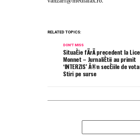
vanzari@mediafax.ro.
RELATED TOPICS:
DON'T MISS
SituaÈie fÄrÄ precedent la Lic
Monnet – JurnaliÈtii au primit
‘INTERZIS’ Ã®n secÈiile de vota
Stiri pe surse