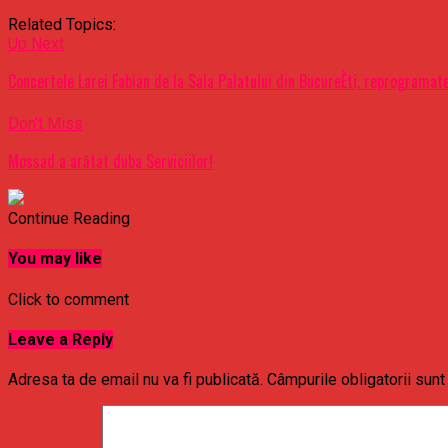
Related Topics:
Up Next
Concertele Larei Fabian de la Sala Palatului din BucureÈti, reprogramat
Don't Miss
Mossad a arătat duba Serviciilor!
Continue Reading
You may like
Click to comment
Leave a Reply
Adresa ta de email nu va fi publicată.
Câmpurile obligatorii sun