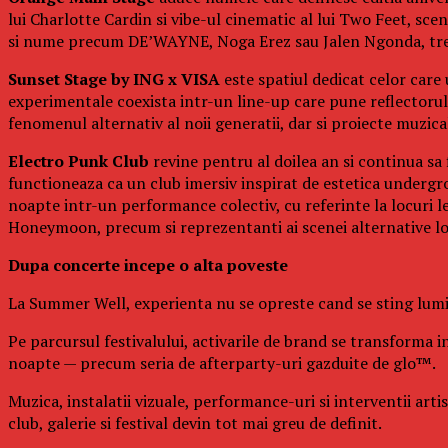
lui Charlotte Cardin si vibe-ul cinematic al lui Two Feet, s
si nume precum DE’WAYNE, Noga Erez sau Jalen Ngonda, trei 
Sunset Stage by ING x VISA
este spatiul dedicat celor care
experimentale coexista intr-un line-up care pune reflectorul p
fenomenul alternativ al noii generatii, dar si proiecte muzi
Electro Punk Club
revine pentru al doilea an si continua sa 
functioneaza ca un club imersiv inspirat de estetica undergro
noapte intr-un performance colectiv, cu referinte la locuri 
Honeymoon, precum si reprezentanti ai scenei alternative l
Dupa concerte incepe o alta poveste
La Summer Well, experienta nu se opreste cand se sting lumin
Pe parcursul festivalului, activarile de brand se transforma in
noapte — precum seria de afterparty-uri gazduite de glo™.
Muzica, instalatii vizuale, performance-uri si interventii art
club, galerie si festival devin tot mai greu de definit.