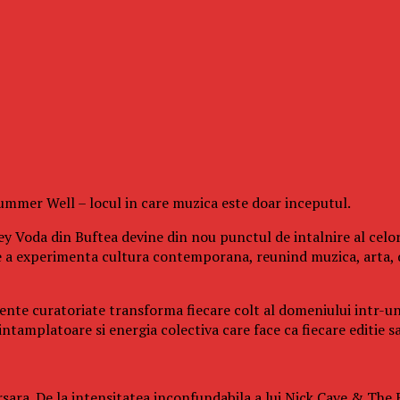
 Summer Well – locul in care muzica este doar inceputul.
y Voda din Buftea devine din nou punctul de intalnire al celor
e a experimenta cultura contemporana, reunind muzica, arta, 
eriente curatoriate transforma fiecare colt al domeniului intr-u
tamplatoare si energia colectiva care face ca fiecare editie sa 
sara. De la intensitatea inconfundabila a lui Nick Cave & The B