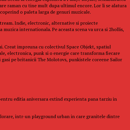
re raman cu tine mult dupa ultimul encore. Lor li se alatura
operind o paleta larga de genuri muzicale.
ream. Indie, electronic, alternative si proiecte
a muzica internationala. Pe aceasta scena va urca si 2hollis,
ui. Creat impreuna cu colectivul Space Objekt, spatiul
ale, electronica, punk si o energie care transforma fiecare
gasi pe britanicii The Molotovs, punkistele coreene Sailor
l pentru editia aniversara extind experienta pana tarziu in
xplorare, intr-un playground urban in care granitele dintre