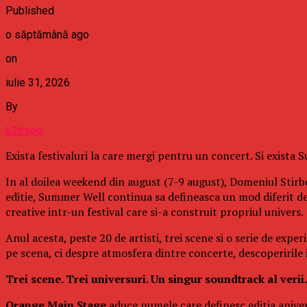
Published
o săptămână ago
on
iulie 31, 2026
By
b2bseo
Exista festivaluri la care mergi pentru un concert. Si exista
In al doilea weekend din august (7-9 august), Domeniul Stirbe
editie, Summer Well continua sa defineasca un mod diferit d
creative intr-un festival care si-a construit propriul univers.
Anul acesta, peste 20 de artisti, trei scene si o serie de exp
pe scena, ci despre atmosfera dintre concerte, descoperirile in
Trei scene. Trei universuri. Un singur soundtrack al verii.
Orange Main Stage
aduce numele care definesc editia aniver