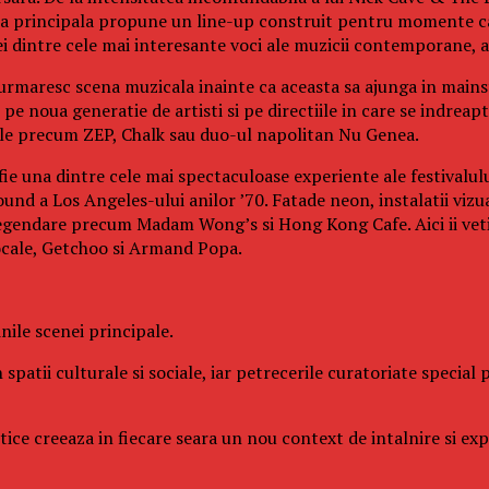
cena principala propune un line-up construit pentru momente ca
dintre cele mai interesante voci ale muzicii contemporane, ac
 urmaresc scena muzicala inainte ca aceasta sa ajunga in mainst
e noua generatie de artisti si pe directiile in care se indreapt
cale precum ZEP, Chalk sau duo-ul napolitan Nu Genea.
fie una dintre cele mai spectaculoase experiente ale festivalul
und a Los Angeles-ului anilor ’70. Fatade neon, instalatii vizu
legendare precum Madam Wong’s si Hong Kong Cafe. Aici ii veti 
ocale, Getchoo si Armand Popa.
ile scenei principale.
 spatii culturale si sociale, iar petrecerile curatoriate specia
istice creeaza in fiecare seara un nou context de intalnire si e