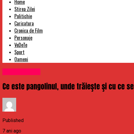
Home
Stirea Zilei
Politichie
Caricatura
Cronica de Film
Personaje
VeDeTe
Sport
Oameni
Uncategorized
Ce este pangolinul, unde trăieşte şi cu ce se
Published
7 ani ago