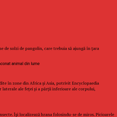
 de solzi de pangolin, care trebuia să ajungă în ţara
te în zone din Africa şi Asia, potrivit Encyclopaedia
aterale ale feţei şi a părţii inferioare ale corpului,
insecte. Îşi localizează hrana folosindu-se de miros. Picioarele