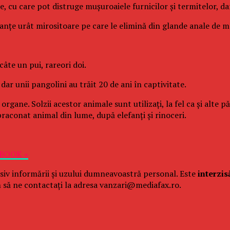
 cu care pot distruge muşuroaiele furnicilor şi termitelor, dar 
tanţe urât mirositoare pe care le elimină din glande anale de m
âte un pui, rareori doi.
dar unii pangolini au trăit 20 de ani în captivitate.
 organe. Solzii acestor animale sunt utilizaţi, la fel ca şi alte 
braconat animal din lume, după elefanţi şi rinoceri.
EBOOK »
siv informării și uzului dumneavoastră personal. Este
interzis
 să ne contactați la adresa vanzari@mediafax.ro.