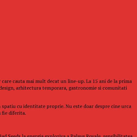
 care cauta mai mult decat un line-up. La 15 ani de la prima
design, arhitectura temporara, gastronomie si comunitati
n spatiu cu identitate proprie. Nu este doar despre cine urca
fie diferita.
ad Seeds la energia exploziva a Palaye Royale, sensibilitatea