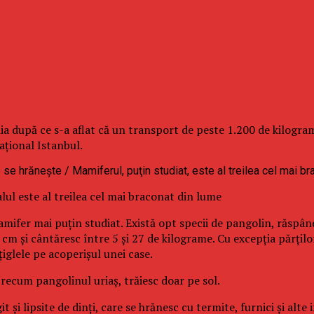
 după ce s-a aflat că un transport de peste 1.200 de kilograme
aţional Istanbul.
lul este al treilea cel mai braconat din lume
fer mai puţin studiat. Există opt specii de pangolin, răspândi
m şi cântăresc între 5 şi 27 de kilograme. Cu excepţia părţilor l
ţiglele pe acoperişul unei case.
precum pangolinul uriaş, trăiesc doar pe sol.
şi lipsite de dinţi, care se hrănesc cu termite, furnici şi alte 