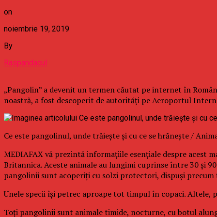
on
noiembrie 19, 2019
By
Raspandacul
„Pangolin” a devenit un termen căutat pe internet în România
noastră, a fost descoperit de autorităţi pe Aeroportul Intern
Ce este pangolinul, unde trăieşte şi cu ce se hrăneşte / Anima
MEDIAFAX vă prezintă informaţiile esenţiale despre acest mami
Britannica. Aceste animale au lungimi cuprinse între 30 şi 90 c
pangolinii sunt acoperiţi cu solzi protectori, dispuşi precum 
Unele specii îşi petrec aproape tot timpul în copaci. Altele, 
Toţi pangolinii sunt animale timide, nocturne, cu botul alungit 