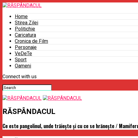
Home
Stirea Zilei
Politichie
Caricatura
Cronica de Film
Personaje
VeDeTe
Sport
Oameni
Connect with us
RĂSPÂNDACUL
Ce este pangolinul, unde trăieşte şi cu ce se hrăneşte / Mamiferu