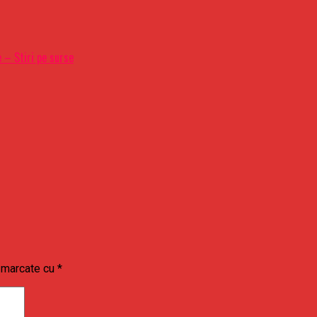
e – Stiri pe surse
t marcate cu
*