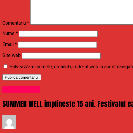
Comentariu
*
Nume
*
Email
*
Site web
Salvează-mi numele, emailul și site-ul web în acest navigat
Uncategorized
SUMMER WELL implineste 15 ani. Festivalul ca