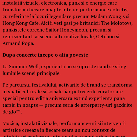
instalatii vizuale, electronica, punk si o energie care
transforma fiecare noapte intr-un performance colectiv,
cu referinte la locuri legendare precum Madam Wong’s si
Hong Kong Cafe. Aici ii veti gasi pe britanicii The Molotovs,
punkistele coreene Sailor Honeymoon, precum si
reprezentanti ai scenei alternative locale, Getchoo si
Armand Popa.
Dupa concerte incepe o alta poveste
La Summer Well, experienta nu se opreste cand se sting
luminile scenei principale.
Pe parcursul festivalului, activarile de brand se transforma
in spatii culturale si sociale, iar petrecerile curatoriate
special pentru editia aniversara extind experienta pana
tarziu in noapte — precum seria de afterparty-uri gazduite
de glo™.
Muzica, instalatii vizuale, performance-uri si interventii
artistice creeaza in fiecare seara un nou context de
intalnire si explorare, intr-un playground urban in care