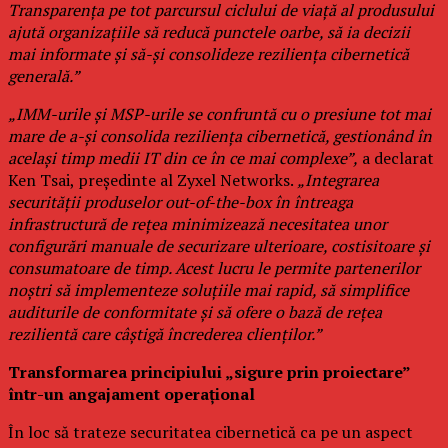
Transparența pe tot parcursul ciclului de viață al produsului
ajută organizațiile să reducă punctele oarbe, să ia decizii
mai informate și să-și consolideze reziliența cibernetică
generală.”
„IMM-urile și MSP-urile se confruntă cu o presiune tot mai
mare de a-și consolida reziliența cibernetică, gestionând în
același timp medii IT din ce în ce mai complexe”,
a declarat
Ken Tsai, președinte al Zyxel Networks.
„Integrarea
securității produselor out-of-the-box în întreaga
infrastructură de rețea minimizează necesitatea unor
configurări manuale de securizare ulterioare, costisitoare și
consumatoare de timp. Acest lucru le permite partenerilor
noștri să implementeze soluțiile mai rapid, să simplifice
auditurile de conformitate și să ofere o bază de rețea
rezilientă care câștigă încrederea clienților.”
Transformarea principiului „sigure prin proiectare”
într-un angajament operațional
În loc să trateze securitatea cibernetică ca pe un aspect