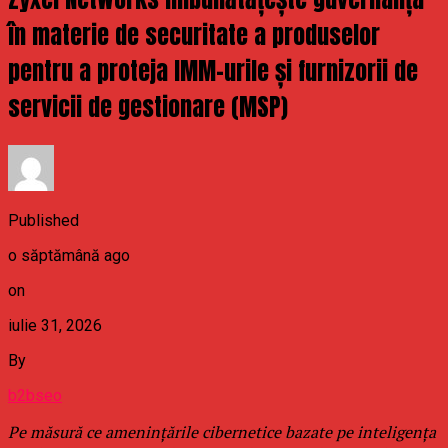
în materie de securitate a produselor
pentru a proteja IMM-urile și furnizorii de
servicii de gestionare (MSP)
Published
o săptămână ago
on
iulie 31, 2026
By
b2bseo
Pe măsură ce amenințările cibernetice bazate pe inteligența