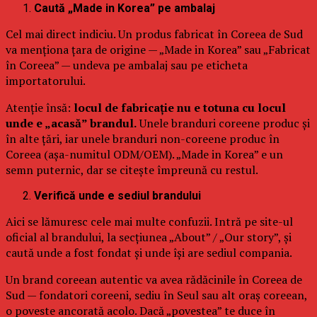
Caută „Made in Korea” pe ambalaj
Cel mai direct indiciu. Un produs fabricat în Coreea de Sud
va menționa țara de origine — „Made in Korea” sau „Fabricat
în Coreea” — undeva pe ambalaj sau pe eticheta
importatorului.
Atenție însă:
locul de fabricație nu e totuna cu locul
unde e „acasă” brandul.
Unele branduri coreene produc și
în alte țări, iar unele branduri non-coreene produc în
Coreea (așa-numitul ODM/OEM). „Made in Korea” e un
semn puternic, dar se citește împreună cu restul.
Verifică unde e sediul brandului
Aici se lămuresc cele mai multe confuzii. Intră pe site-ul
oficial al brandului, la secțiunea „About” / „Our story”, și
caută unde a fost fondat și unde își are sediul compania.
Un brand coreean autentic va avea rădăcinile în Coreea de
Sud — fondatori coreeni, sediu în Seul sau alt oraș coreean,
o poveste ancorată acolo. Dacă „povestea” te duce în