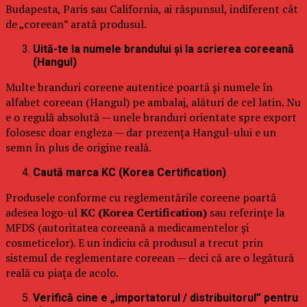
Budapesta, Paris sau California, ai răspunsul, indiferent cât
de „coreean” arată produsul.
Uită-te la numele brandului și la scrierea coreeană
(Hangul)
Multe branduri coreene autentice poartă și numele în
alfabet coreean (Hangul) pe ambalaj, alături de cel latin. Nu
e o regulă absolută — unele branduri orientate spre export
folosesc doar engleza — dar prezența Hangul-ului e un
semn în plus de origine reală.
Caută marca KC (Korea Certification)
Produsele conforme cu reglementările coreene poartă
adesea logo-ul
KC (Korea Certification)
sau referințe la
MFDS (autoritatea coreeană a medicamentelor și
cosmeticelor). E un indiciu că produsul a trecut prin
sistemul de reglementare coreean — deci că are o legătură
reală cu piața de acolo.
Verifică cine e „importatorul / distribuitorul” pentru