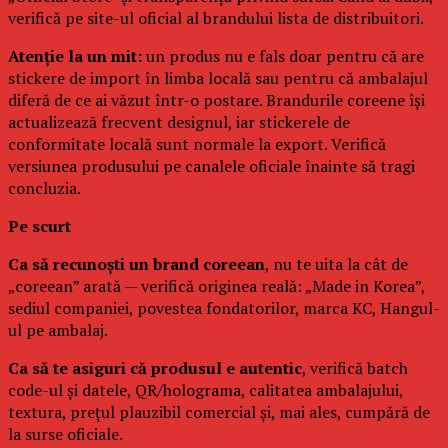
verifică pe site-ul oficial al brandului lista de distribuitori.
Atenție la un mit:
un produs nu e fals doar pentru că are
stickere de import în limba locală sau pentru că ambalajul
diferă de ce ai văzut într-o postare. Brandurile coreene își
actualizează frecvent designul, iar stickerele de
conformitate locală sunt normale la export. Verifică
versiunea produsului pe canalele oficiale înainte să tragi
concluzia.
Pe scurt
Ca să recunoști un brand coreean
, nu te uita la cât de
„coreean” arată — verifică originea reală: „Made in Korea”,
sediul companiei, povestea fondatorilor, marca KC, Hangul-
ul pe ambalaj.
Ca să te asiguri că produsul e autentic
, verifică batch
code-ul și datele, QR/holograma, calitatea ambalajului,
textura, prețul plauzibil comercial și, mai ales, cumpără de
la surse oficiale.