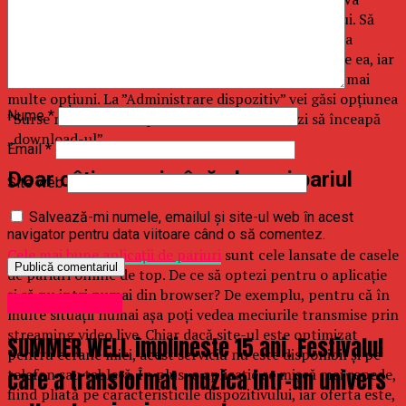
trebui să descarci aplicația de pe site-ul operatorului. Să
intri apoi pe telefon/tabletă în ”Setări”, iar secțiunea
”Personal” vei găsi opțiunea ”Securitate”. Dai click pe ea, iar
în partea dreapta a paginii va apărea o fereastră cu mai
multe opțiuni. La ”Administrare dispozitiv” vei găsi opțiunea
Nume
*
”Surse necunoscute” pe care trebuie s-o bifezi să înceapă
„download-ul”.
Email
*
Doar câțiva pași până plasezi pariul
Site web
Salvează-mi numele, emailul și site-ul web în acest
navigator pentru data viitoare când o să comentez.
Cele mai bune aplicații de pariuri
sunt cele lansate de casele
de pariuri online de top. De ce să optezi pentru o aplicație
și să nu intri numai din browser? De exemplu, pentru că în
Uncategorized
multe situații numai așa poți vedea meciurile transmise prin
streaming video live. Chiar dacă site-ul este optimizat
SUMMER WELL implineste 15 ani. Festivalul
pentru ecrane mici, acest serviciu nu este disponibil și pe
telefon sau tabletă. În plus, o aplicație se mișcă mai repede,
care a transformat muzica intr-un univers
fiind pliată pe caracteristicile dispozitivului, iar oferta este,