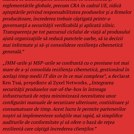
reglementările globale, precum CRA în cadrul UE, ridică
așteptările privind responsabilitatea produselor și a firmelor
producătoare, încrederea trebuie câștigată printr-o
guvernanță a securității verificabilă și aplicată zilnic.
Transparența pe tot parcursul ciclului de viață al produsului
ajută organizațiile să reducă punctele oarbe, să ia decizii
mai informate și să-și consolideze reziliența cibernetică
generală.”
„IMM-urile și MSP-urile se confruntă cu o presiune tot mai
mare de a-și consolida reziliența cibernetică, gestionând în
același timp medii IT din ce în ce mai complexe”,
a declarat
Ken Tsai, președinte al Zyxel Networks.
„Integrarea
securității produselor out-of-the-box în întreaga
infrastructură de rețea minimizează necesitatea unor
configurări manuale de securizare ulterioare, costisitoare și
consumatoare de timp. Acest lucru le permite partenerilor
noștri să implementeze soluțiile mai rapid, să simplifice
auditurile de conformitate și să ofere o bază de rețea
rezilientă care câștigă încrederea clienților.”