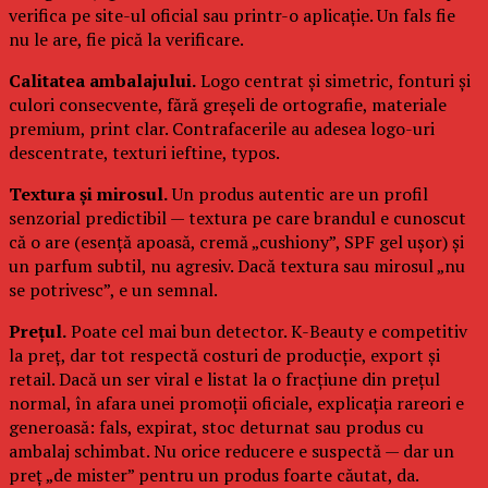
verifica pe site-ul oficial sau printr-o aplicație. Un fals fie
nu le are, fie pică la verificare.
Calitatea ambalajului.
Logo centrat și simetric, fonturi și
culori consecvente, fără greșeli de ortografie, materiale
premium, print clar. Contrafacerile au adesea logo-uri
descentrate, texturi ieftine, typos.
Textura și mirosul.
Un produs autentic are un profil
senzorial predictibil — textura pe care brandul e cunoscut
că o are (esență apoasă, cremă „cushiony”, SPF gel ușor) și
un parfum subtil, nu agresiv. Dacă textura sau mirosul „nu
se potrivesc”, e un semnal.
Prețul.
Poate cel mai bun detector. K-Beauty e competitiv
la preț, dar tot respectă costuri de producție, export și
retail. Dacă un ser viral e listat la o fracțiune din prețul
normal, în afara unei promoții oficiale, explicația rareori e
generoasă: fals, expirat, stoc deturnat sau produs cu
ambalaj schimbat. Nu orice reducere e suspectă — dar un
preț „de mister” pentru un produs foarte căutat, da.