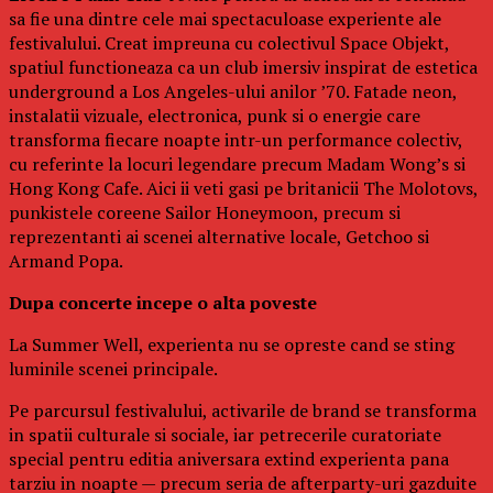
sa fie una dintre cele mai spectaculoase experiente ale
festivalului. Creat impreuna cu colectivul Space Objekt,
spatiul functioneaza ca un club imersiv inspirat de estetica
underground a Los Angeles-ului anilor ’70. Fatade neon,
instalatii vizuale, electronica, punk si o energie care
transforma fiecare noapte intr-un performance colectiv,
cu referinte la locuri legendare precum Madam Wong’s si
Hong Kong Cafe. Aici ii veti gasi pe britanicii The Molotovs,
punkistele coreene Sailor Honeymoon, precum si
reprezentanti ai scenei alternative locale, Getchoo si
Armand Popa.
Dupa concerte incepe o alta poveste
La Summer Well, experienta nu se opreste cand se sting
luminile scenei principale.
Pe parcursul festivalului, activarile de brand se transforma
in spatii culturale si sociale, iar petrecerile curatoriate
special pentru editia aniversara extind experienta pana
tarziu in noapte — precum seria de afterparty-uri gazduite