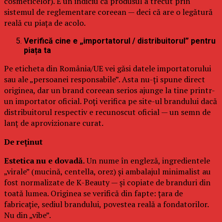
cosmeticelor). E un indiciu că produsul a trecut prin
sistemul de reglementare coreean — deci că are o legătură
reală cu piața de acolo.
Verifică cine e „importatorul / distribuitorul” pentru
piața ta
Pe eticheta din România/UE vei găsi datele importatorului
sau ale „persoanei responsabile”. Asta nu-ți spune direct
originea, dar un brand coreean serios ajunge la tine printr-
un importator oficial. Poți verifica pe site-ul brandului dacă
distribuitorul respectiv e recunoscut oficial — un semn de
lanț de aprovizionare curat.
De reținut
Estetica nu e dovadă.
Un nume în engleză, ingredientele
„virale” (mucină, centella, orez) și ambalajul minimalist au
fost normalizate de K-Beauty — și copiate de branduri din
toată lumea. Originea se verifică din fapte: țara de
fabricație, sediul brandului, povestea reală a fondatorilor.
Nu din „vibe”.