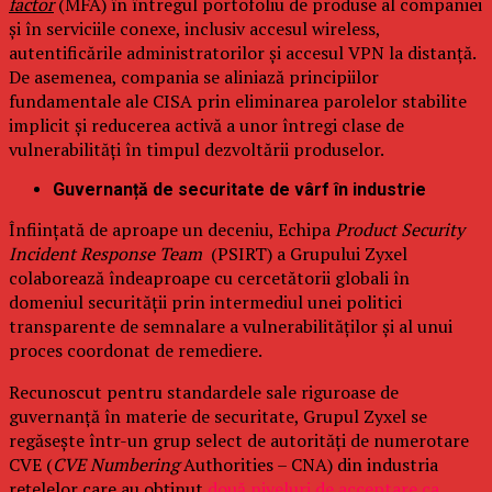
factor
(MFA) în întregul portofoliu de produse al companiei
și în serviciile conexe, inclusiv accesul wireless,
autentificările administratorilor și accesul VPN la distanță.
De asemenea, compania se aliniază principiilor
fundamentale ale CISA prin eliminarea parolelor stabilite
implicit și reducerea activă a unor întregi clase de
vulnerabilități în timpul dezvoltării produselor.
Guvernanță de securitate de vârf în industrie
Înființată de aproape un deceniu, Echipa
Product Security
Incident Response Team
(PSIRT) a Grupului Zyxel
colaborează îndeaproape cu cercetătorii globali în
domeniul securității prin intermediul unei politici
transparente de semnalare a vulnerabilităților și al unui
proces coordonat de remediere.
Recunoscut pentru standardele sale riguroase de
guvernanță în materie de securitate, Grupul Zyxel se
regăsește într-un grup select de autorități de numerotare
CVE (
CVE Numbering
Authorities – CNA) din industria
rețelelor care au obținut
două niveluri de acceptare ca