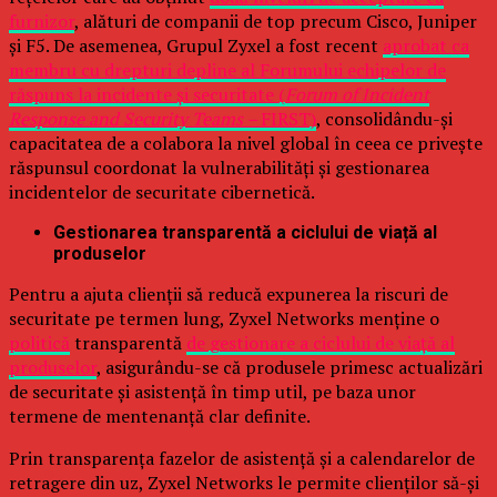
furnizor
, alături de companii de top precum Cisco, Juniper
și F5. De asemenea, Grupul Zyxel a fost recent
aprobat ca
membru cu drepturi depline al Forumului echipelor de
răspuns la incidente și securitate (
Forum of Incident
Response and Security Teams –
FIRST)
, consolidându-și
capacitatea de a colabora la nivel global în ceea ce privește
răspunsul coordonat la vulnerabilități și gestionarea
incidentelor de securitate cibernetică.
Gestionarea transparentă a ciclului de viață al
produselor
Pentru a ajuta clienții să reducă expunerea la riscuri de
securitate pe termen lung, Zyxel Networks menține o
politică
transparentă
de gestionare a ciclului de viață al
produselor
, asigurându-se că produsele primesc actualizări
de securitate și asistență în timp util, pe baza unor
termene de mentenanță clar definite.
Prin transparența fazelor de asistență și a calendarelor de
retragere din uz, Zyxel Networks le permite clienților să-și