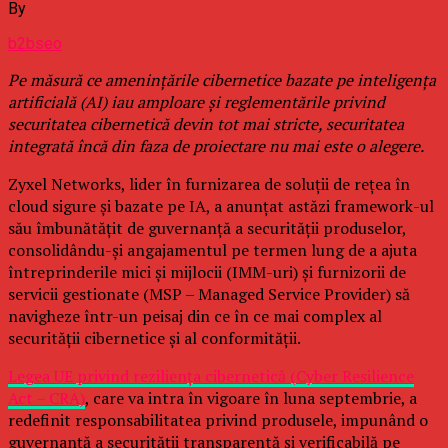
By
b2bseo
Pe măsură ce amenințările cibernetice bazate pe inteligența
artificială (AI) iau amploare și reglementările privind
securitatea cibernetică devin tot mai stricte, securitatea
integrată încă din faza de proiectare nu mai este o alegere.
Zyxel Networks, lider în furnizarea de soluții de rețea în
cloud sigure și bazate pe IA, a anunțat astăzi framework-ul
său îmbunătățit de guvernanță a securității produselor,
consolidându-și angajamentul pe termen lung de a ajuta
întreprinderile mici și mijlocii (IMM-uri) și furnizorii de
servicii gestionate (MSP – Managed Service Provider) să
navigheze într-un peisaj din ce în ce mai complex al
securității cibernetice și al conformității.
Legea UE privind reziliența cibernetică (Cyber Resilience
Act – CRA)
, care va intra în vigoare în luna septembrie, a
redefinit responsabilitatea privind produsele, impunând o
guvernanță a securității transparentă și verificabilă pe