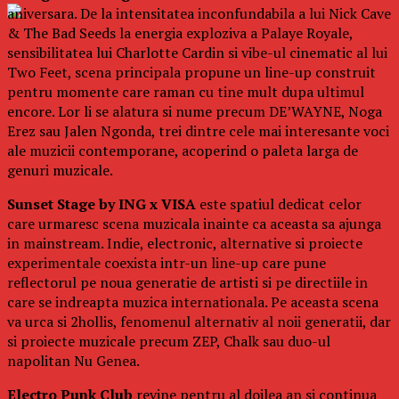
aniversara. De la intensitatea inconfundabila a lui Nick Cave
& The Bad Seeds la energia exploziva a Palaye Royale,
sensibilitatea lui Charlotte Cardin si vibe-ul cinematic al lui
Two Feet, scena principala propune un line-up construit
pentru momente care raman cu tine mult dupa ultimul
encore. Lor li se alatura si nume precum DE’WAYNE, Noga
Erez sau Jalen Ngonda, trei dintre cele mai interesante voci
ale muzicii contemporane, acoperind o paleta larga de
genuri muzicale.
Sunset Stage by ING x VISA
este spatiul dedicat celor
care urmaresc scena muzicala inainte ca aceasta sa ajunga
in mainstream. Indie, electronic, alternative si proiecte
experimentale coexista intr-un line-up care pune
reflectorul pe noua generatie de artisti si pe directiile in
care se indreapta muzica internationala. Pe aceasta scena
va urca si 2hollis, fenomenul alternativ al noii generatii, dar
si proiecte muzicale precum ZEP, Chalk sau duo-ul
napolitan Nu Genea.
Electro Punk Club
revine pentru al doilea an si continua