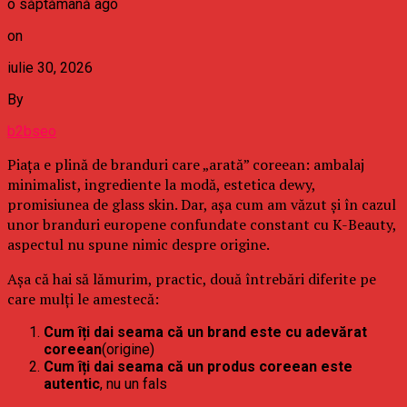
o săptămână ago
on
iulie 30, 2026
By
b2bseo
Piața e plină de branduri care „arată” coreean: ambalaj
minimalist, ingrediente la modă, estetica dewy,
promisiunea de glass skin. Dar, așa cum am văzut și în cazul
unor branduri europene confundate constant cu K-Beauty,
aspectul nu spune nimic despre origine.
Așa că hai să lămurim, practic, două întrebări diferite pe
care mulți le amestecă:
Cum îți dai seama că un brand este cu adevărat
coreean
(origine)
Cum îți dai seama că un produs coreean este
autentic
, nu un fals