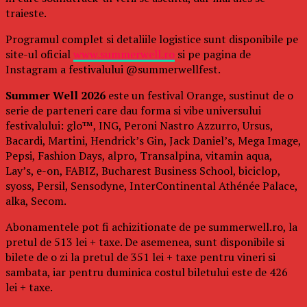
traieste.
Programul complet si detaliile logistice sunt disponibile pe
site-ul oficial
www.summerwell.ro
si pe pagina de
Instagram a festivalului @summerwellfest.
Summer Well 2026
este un festival Orange, sustinut de o
serie de parteneri care dau forma si vibe universului
festivalului: glo™, ING, Peroni Nastro Azzurro, Ursus,
Bacardi, Martini, Hendrick’s Gin, Jack Daniel’s, Mega Image,
Pepsi, Fashion Days, alpro, Transalpina, vitamin aqua,
Lay’s, e-on, FABIZ, Bucharest Business School, biciclop,
syoss, Persil, Sensodyne, InterContinental Athénée Palace,
alka, Secom.
Abonamentele pot fi achizitionate de pe summerwell.ro, la
pretul de 513 lei + taxe. De asemenea, sunt disponibile si
bilete de o zi la pretul de 351 lei + taxe pentru vineri si
sambata, iar pentru duminica costul biletului este de 426
lei + taxe.