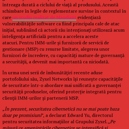
întreaga durată a ciclului de viață al produsului. Această
schimbare în legile de reglementare survine în contextul în
care
un studiu realizat de Mandiant
evidențiază
vulnerabilitățile software ca fiind principala cale de atac
inițial, subliniind că actorii rău intenționați utilizează acum
inteligența artificială pentru a accelera aceste
atacuri. Pentru IMM-urile și furnizorii de servicii de
gestionare (MSP) cu resurse limitate, alegerea unor
furnizori de încredere, cu capacități mature de guvernanță
a securității, a devenit mai importantă ca niciodată.
În urma unei serii de îmbunătățiri recente aduse
portofoliului său, Zyxel Networks își reunește capacitățile
de securitate într-o abordare mai unificată a guvernanței
securității produselor, oferind protecție integrată pentru
clienții IMM-urilor și partenerii MSP.
„În prezent, securitatea cibernetică nu se mai poate baza
doar pe promisiuni
”, a declarat Edward Yu, directorul
pentru securitatea informațiilor al Grupului Zyxel. „
Pe
măsură ce amenințările cibernetice se intensifică și