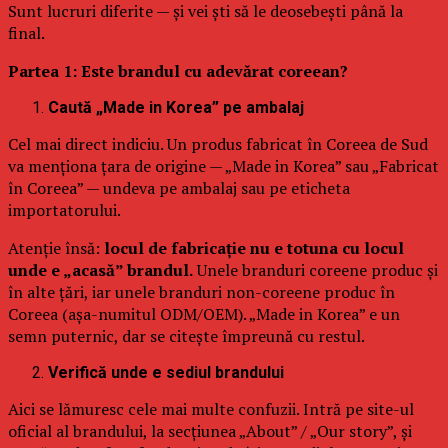
Sunt lucruri diferite — și vei ști să le deosebești până la
final.
Partea 1: Este brandul cu adevărat coreean?
Caută „Made in Korea” pe ambalaj
Cel mai direct indiciu. Un produs fabricat în Coreea de Sud
va menționa țara de origine — „Made in Korea” sau „Fabricat
în Coreea” — undeva pe ambalaj sau pe eticheta
importatorului.
Atenție însă:
locul de fabricație nu e totuna cu locul
unde e „acasă” brandul.
Unele branduri coreene produc și
în alte țări, iar unele branduri non-coreene produc în
Coreea (așa-numitul ODM/OEM). „Made in Korea” e un
semn puternic, dar se citește împreună cu restul.
Verifică unde e sediul brandului
Aici se lămuresc cele mai multe confuzii. Intră pe site-ul
oficial al brandului, la secțiunea „About” / „Our story”, și