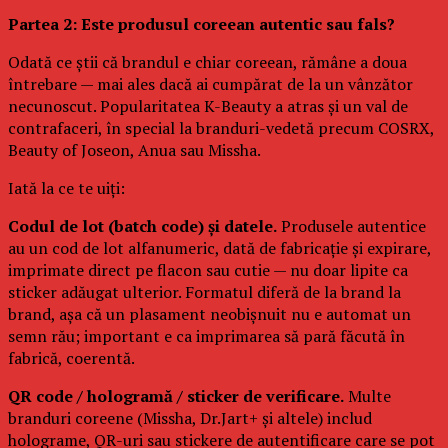
Partea 2: Este produsul coreean autentic sau fals?
Odată ce știi că brandul e chiar coreean, rămâne a doua
întrebare — mai ales dacă ai cumpărat de la un vânzător
necunoscut. Popularitatea K-Beauty a atras și un val de
contrafaceri, în special la branduri-vedetă precum COSRX,
Beauty of Joseon, Anua sau Missha.
Iată la ce te uiți:
Codul de lot (batch code) și datele.
Produsele autentice
au un cod de lot alfanumeric, dată de fabricație și expirare,
imprimate direct pe flacon sau cutie — nu doar lipite ca
sticker adăugat ulterior. Formatul diferă de la brand la
brand, așa că un plasament neobișnuit nu e automat un
semn rău; important e ca imprimarea să pară făcută în
fabrică, coerentă.
QR code / hologramă / sticker de verificare.
Multe
branduri coreene (Missha, Dr.Jart+ și altele) includ
holograme, QR-uri sau stickere de autentificare care se pot