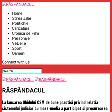
Home
Stirea Zilei
Politichie
Caricatura
Cronica de Film
Personaje
VeDeTe
Sport
Oameni
Connect with us
RĂSPÂNDACUL
La lansarea Ghidului CSM de bune practici privind relatia
sistemului judiciar cu mass-media a participat si procuroarea