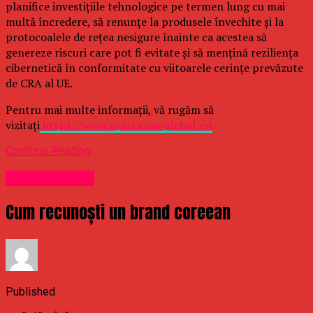
planifice investițiile tehnologice pe termen lung cu mai
multă încredere, să renunțe la produsele învechite și la
protocoalele de rețea nesigure înainte ca acestea să
genereze riscuri care pot fi evitate și să mențină reziliența
cibernetică în conformitate cu viitoarele cerințe prevăzute
de CRA al UE.
Pentru mai multe informații, vă rugăm să
vizitați
https://www.zyxel.com/global/en
Continue Reading
Uncategorized
Cum recunoști un brand coreean
Published