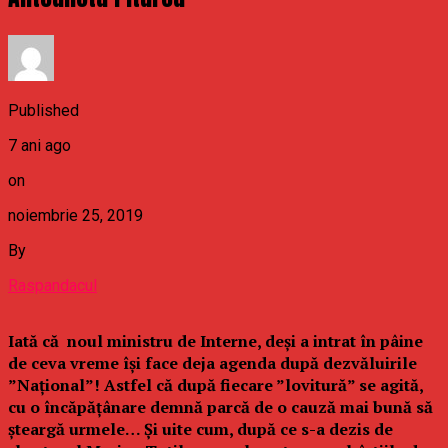
Published
7 ani ago
on
noiembrie 25, 2019
By
Raspandacul
Iată că noul ministru de Interne, deși a intrat în pâine
de ceva vreme își face deja agenda după dezvăluirile
”Național”! Astfel că după fiecare ”lovitură” se agită,
cu o încăpățânare demnă parcă de o cauză mai bună să
șteargă urmele… Și uite cum, după ce s-a dezis de