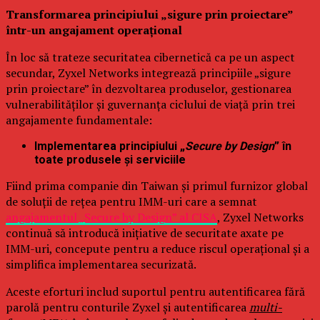
Transformarea principiului „sigure prin proiectare”
într-un angajament operațional
În loc să trateze securitatea cibernetică ca pe un aspect
secundar, Zyxel Networks integrează principiile „sigure
prin proiectare” în dezvoltarea produselor, gestionarea
vulnerabilităților și guvernanța ciclului de viață prin trei
angajamente fundamentale:
Implementarea principiului „
Secure by Design
” în
toate produsele și serviciile
Fiind prima companie din Taiwan și primul furnizor global
de soluții de rețea pentru IMM-uri care a semnat
angajamentul „Secure by Design” al CISA
, Zyxel Networks
continuă să introducă inițiative de securitate axate pe
IMM-uri, concepute pentru a reduce riscul operațional și a
simplifica implementarea securizată.
Aceste eforturi includ suportul pentru autentificarea fără
parolă pentru conturile Zyxel și autentificarea
multi-