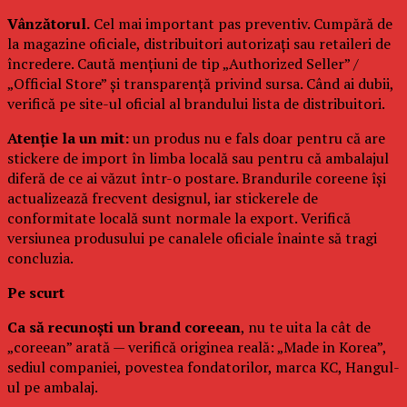
Vânzătorul.
Cel mai important pas preventiv. Cumpără de
la magazine oficiale, distribuitori autorizați sau retaileri de
încredere. Caută mențiuni de tip „Authorized Seller” /
„Official Store” și transparență privind sursa. Când ai dubii,
verifică pe site-ul oficial al brandului lista de distribuitori.
Atenție la un mit:
un produs nu e fals doar pentru că are
stickere de import în limba locală sau pentru că ambalajul
diferă de ce ai văzut într-o postare. Brandurile coreene își
actualizează frecvent designul, iar stickerele de
conformitate locală sunt normale la export. Verifică
versiunea produsului pe canalele oficiale înainte să tragi
concluzia.
Pe scurt
Ca să recunoști un brand coreean
, nu te uita la cât de
„coreean” arată — verifică originea reală: „Made in Korea”,
sediul companiei, povestea fondatorilor, marca KC, Hangul-
ul pe ambalaj.