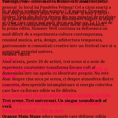
Summer Well – locul in care muzica este doar inceputul.
Turnagiu, tare interesant va fi cine va fi numit secretar
general în locul lui Pandelea Pelmuș! Cel a cărui soartă a
In al doilea weekend din august (7-9 august), Domeniul
fost deja pecetluită după ce ar fi refuzat -și bine a făcut!-
Stirbey Voda din Buftea devine din nou punctul de intalnire
să-și pună semnătura pe niscai documente băgate la mapă
al celor care cauta mai mult decat un line-up. La 15 ani de
pe o filieră transpartinică mai mult decât interesantă…
la prima editie, Summer Well continua sa defineasca un
mod diferit de a experimenta cultura contemporana,
reunind muzica, arta, design, arhitectura temporara,
gastronomie si comunitati creative intr-un festival care si-a
construit propriul univers.
Related Topics:
Up Next
Anul acesta, peste 20 de artisti, trei scene si o serie de
experiente curatoriate transforma fiecare colt al
Târgul Gaudeamus 2019 a fost vizitat de aproximativ 115.000 de
domeniului intr-un spatiu cu identitate proprie. Nu este
persoane
doar despre cine urca pe scena, ci despre atmosfera dintre
concerte, descoperirile intamplatoare si energia colectiva
Don't Miss
care face ca fiecare editie sa fie diferita.
Gest impresionant fÄcut de celebrul fotbalist portughez! Cristiano
Trei scene. Trei universuri. Un singur soundtrack al
Ronaldo, ajutor dat unui club tunisian aflat Ã®ntr-o situaÈie
verii.
finanicarÄ dramaticÄ – Stiri pe surse
Orange Main Stage
aduce numele care definesc editia