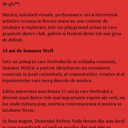
de glo™.
Muzica, instalatii vizuale, performance-uri si interventii
artistice creeaza in fiecare seara un nou context de
intalnire si explorare, intr-un playground urban in care
granitele dintre club, galerie si festival devin tot mai greu
de definit.
15 ani de Summer Well
Intr-un peisaj in care festivalurile se schimba constant,
Summer Well si-a pastrat identitatea: un eveniment
construit in jurul curiozitatii, al comunitatilor creative si al
experientelor care merg dincolo de muzica.
Editia aniversara marcheaza 15 ani in care festivalul a
devenit unul dintre cele mai importante repere ale verii, un
loc unde cultura pop, estetica contemporana si muzica se
intalnesc firesc.
In luna august, Domeniul Stirbey Voda devine din nou locul
in care soundtrack-ul verii se asculta, dar mai ales se