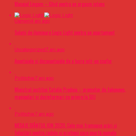
Masajul Lingam – Ghid pentru un orgasm intens
Oameni
4 ani ago
Soluții de iluminare Logic Light pentru un apartament
Uncategorized
7 ani ago
Avantajele si dezavantajele de a lucra intr-un coafor
Politichie
7 ani ago
Ministrul justitiei Catalin Predoiu – promotor de fakenews,
manipulari si dezinformari cu privire la SIIJ
Politichie
7 ani ago
MESAJE SFÂNTUL ION 2020. Cele mai frumoase urări şi
felicitări pentru rudele şi prietenii care poartă numele