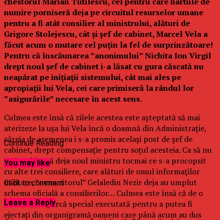
chestorul Marian Tutilescu, cel pentru care hârtiile de
numire porniseră deja pe circuitul resurselor umane
pentru a fi atât consilier al ministrului, alături de
Grigore Stolejescu, cât și șef de cabinet, Marcel Vela a
făcut acum o mutare cel puțin la fel de surprinzătoare!
Pentru că înscăunarea ”anonimului” Nichita Ion Virgil
drept noul șef de cabinet i-a lăsat cu gura căscată nu
neapărat pe inițiații sistemului, cât mai ales pe
apropiații lui Vela, cei care primiseră la rândul lor
”asigurările” necesare în acest sens.
Culmea este însă că zilele acestea este așteptată să mai
aterizeze la ușa lui Vela încă o doamnă din Administrație,
căreia de asemenea i s-a promis același post de șef de
Continue Reading
cabinet, drept compensație pentru soțul acesteia. Ca să nu
mai vorbim că deja noul ministru tocmai ce s-a procopsit
You may like
cu alte trei consiliere, care alături de omul informaților
militare, ”nemuritorul” Gelaledin Nezir deja au umplut
Click to comment
schema oficială a consilierilor… Culmea este însă că de o
Leave a Reply
modalitate parcă special executată pentru a putea fi
ejectați din organigramă oameni care până acum au dus