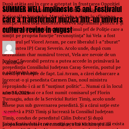
După atâția ani în care a așteptat în frustrarea Opoziției
SUMMER WELL implineste 15 ani. Festivalul
din Comisia de Apărare, Ordine Publică și Siguranță
Națională a Senatului, Marcel Vela a ajuns în sfârșit pe
care a transformat muzica intr-un univers
funcție! Fiind deja suficiente câteva săptămâni pentru a-și
cultural revine in august
da ”strategia” pe față. Astfel că primul șef de Poliție care a
simțit pe propria funcție ”recunoștința” lui Vela a fost
comisarul șef Viorel Avram, pe care liberalul l-a ”zburat”
din fruntea IPJ Caraș Severin. Acolo unde, după cum
dezvăluiam char numărul trecut, Vela are nevoie de un
”culoar” favorabil pentru a putea accede în primăvară la
Published
președinția Consiliului Județean Caraș-Severin, postul pe
o săptămână ago
care îl și râvnește de fapt. Lui Avram, a cărei debarcare a
încercat-o și pesedista Carmen Dan, noul ministru
on
reproșându-i că ar fi ”susținut politic”… Numai că în locul
acestuia tocmai ce a fost numit comisarul șef Florin
iulie 31, 2026
Turnagiu, adus de la Serviciul Rutier Timiș, acolo unde
By
fusese pus sub guvernarea pesedistă. Și a cărui soție este
membră a PSD Timiș și lucrează la Consiliul Județean
b2bseo
Timiș, condus de pesedistul Călin Dobra! Și după
Exista festivaluri la care mergi pentru un concert. Si exista
propulsarea celor trei consiliere, a lui Nichita și a lui