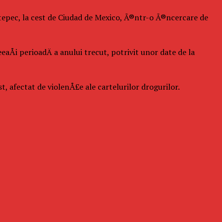
antepec, la cest de Ciudad de Mexico, Ã®ntr-o Ã®ncercare de
Åi perioadÄ a anului trecut, potrivit unor date de la
t, afectat de violenÅ£e ale cartelurilor drogurilor.