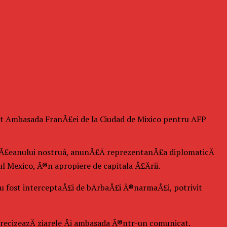
rat Ambasada FranÅ£ei de la Ciudad de Mixico pentru AFP
Å£eanului nostruâ, anunÅ£Ä reprezentanÅ£a diplomaticÄ
ul Mexico, Ã®n apropiere de capitala Å£Ärii.
u fost interceptaÅ£i de bÄrbaÅ£i Ã®narmaÅ£i, potrivit
 precizeazÄ ziarele Åi ambasada Ã®ntr-un comunicat.