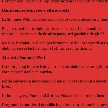
Honeymoon, precum si reprezentanti ai scenei alternative l
Dupa concerte incepe o alta poveste
La Summer Well, experienta nu se opreste cand se sting lumin
Pe parcursul festivalului, activarile de brand se transforma in
noapte — precum seria de afterparty-uri gazduite de glo™.
Muzica, instalatii vizuale, performance-uri si interventii art
club, galerie si festival devin tot mai greu de definit.
15 ani de Summer Well
Intr-un peisaj in care festivalurile se schimba constant, Summ
care merg dincolo de muzica.
Editia aniversara marcheaza 15 ani in care festivalul a deven
firesc.
In luna august, Domeniul Stirbey Voda devine din nou locul in 
Programul complet si detaliile logistice sunt disponibile pe si