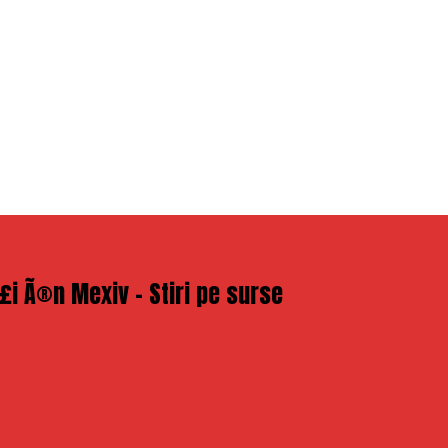
Å£i Ã®n Mexiv – Stiri pe surse