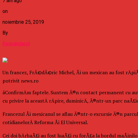
7 ani ago
on
noiembrie 25, 2019
By
Raspandacul
Un francez, FrÃ©dÃ©ric Michel, Åi un mexican au fost rÄp
potrivit news.ro
âConfirmÄm faptele. Suntem Ã®n contact permanent cu auto
cu privire la aceastÄ rÄpire, duminicÄ, Ã®ntr-un parc naÅ£
Francezul Åi mexicanul se aflau Ã®ntr-o excursie Ã®n parc
cotidianelorÂ Reforma Åi El Universal.
Cei doi bÄrbaÅ£i au fost luaÅ£i cu forÅ£a la bordul maÅini