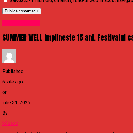
Salvează-mi numele, emailul și site-ul web în acest navigat
Uncategorized
SUMMER WELL implineste 15 ani. Festivalul ca
Published
6 zile ago
on
iulie 31, 2026
By
b2bseo