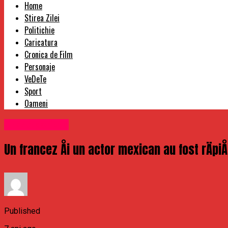
Home
Stirea Zilei
Politichie
Caricatura
Cronica de Film
Personaje
VeDeTe
Sport
Oameni
Uncategorized
Un francez Åi un actor mexican au fost rÄpi
Published