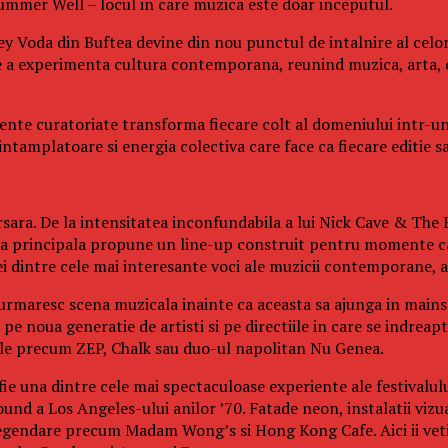
 Summer Well – locul in care muzica este doar inceputul.
y Voda din Buftea devine din nou punctul de intalnire al celor
e a experimenta cultura contemporana, reunind muzica, arta, 
eriente curatoriate transforma fiecare colt al domeniului intr-u
tamplatoare si energia colectiva care face ca fiecare editie sa 
sara. De la intensitatea inconfundabila a lui Nick Cave & The B
cena principala propune un line-up construit pentru momente ca
dintre cele mai interesante voci ale muzicii contemporane, ac
 urmaresc scena muzicala inainte ca aceasta sa ajunga in mainst
e noua generatie de artisti si pe directiile in care se indreapt
cale precum ZEP, Chalk sau duo-ul napolitan Nu Genea.
fie una dintre cele mai spectaculoase experiente ale festivalul
und a Los Angeles-ului anilor ’70. Fatade neon, instalatii vizu
legendare precum Madam Wong’s si Hong Kong Cafe. Aici ii veti 