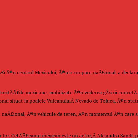
iÅ£i Ã®n centrul Mexicului, Ã®ntr-un parc naÅ£ional, a decla
ritÄÅ£ile mexicane, mobilizate Ã®n vederea gÄsirii concetÄ
ional situat la poalele VulcanuluiÂ Nevado de Toluca, Ã®n stat
ul naÅ£ional, Ã®n vehicule de teren, Ã®n momentul Ã®n care a
lor lor. CetÄÅ£eanul mexican este un actor,Â Alejandro Sandi,