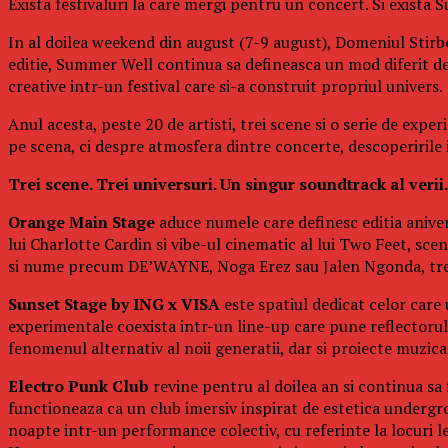
Exista festivaluri la care mergi pentru un concert. Si exista
In al doilea weekend din august (7-9 august), Domeniul Stirbe
editie, Summer Well continua sa defineasca un mod diferit d
creative intr-un festival care si-a construit propriul univers.
Anul acesta, peste 20 de artisti, trei scene si o serie de exp
pe scena, ci despre atmosfera dintre concerte, descoperirile in
Trei scene. Trei universuri. Un singur soundtrack al verii.
Orange Main Stage
aduce numele care definesc editia aniver
lui Charlotte Cardin si vibe-ul cinematic al lui Two Feet, s
si nume precum DE’WAYNE, Noga Erez sau Jalen Ngonda, trei 
Sunset Stage by ING x VISA
este spatiul dedicat celor care
experimentale coexista intr-un line-up care pune reflectorul p
fenomenul alternativ al noii generatii, dar si proiecte muzi
Electro Punk Club
revine pentru al doilea an si continua sa 
functioneaza ca un club imersiv inspirat de estetica undergro
noapte intr-un performance colectiv, cu referinte la locuri 