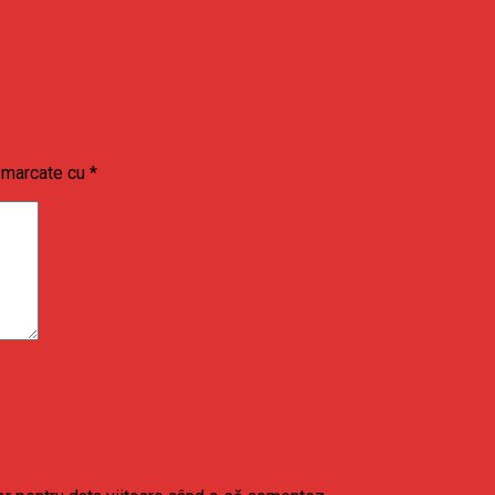
t marcate cu
*