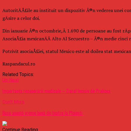
AutoritÄÅ£ile au instituit un dispozitiv Ã®n vederea unei c
gÄsire a celor doi.
Din ianuarie Ã®n octombrie,Â 1.690 de persoane au fost rÄpi
AsociaÅ£ia mexicanÄÂ Alto Al Secuestro – Ã®n medie cinci rÄ
Potrivit asociaÅ£iei, statul Mexico este al doilea stat mexica
Raspandacul.ro
Related Topics:
Up Next
Importanța recuperării medicale – Ziarul Incisiv de Prahova
Don't Miss
Busu anunță vreme bună de teatru la Ploiești
Continue Reading