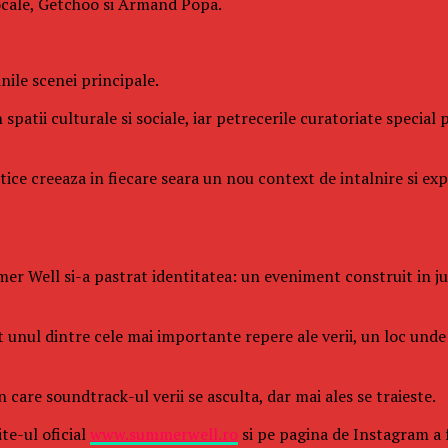
ocale, Getchoo si Armand Popa.
ile scenei principale.
 spatii culturale si sociale, iar petrecerile curatoriate specia
istice creeaza in fiecare seara un nou context de intalnire si e
er Well si-a pastrat identitatea: un eveniment construit in juru
it unul dintre cele mai importante repere ale verii, un loc un
care soundtrack-ul verii se asculta, dar mai ales se traieste.
te-ul oficial
www.summerwell.ro
si pe pagina de Instagram a