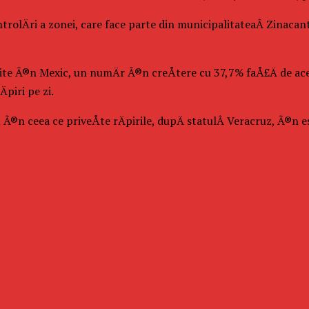
ontrolÄri a zonei, care face parte din municipalitateaÂ Zinac
te Ã®n Mexic, un numÄr Ã®n creÅtere cu 37,7% faÅ£Ä de aceea
piri pe zi.
n Ã®n ceea ce priveÅte rÄpirile, dupÄ statulÂ Veracruz, Ã®n es