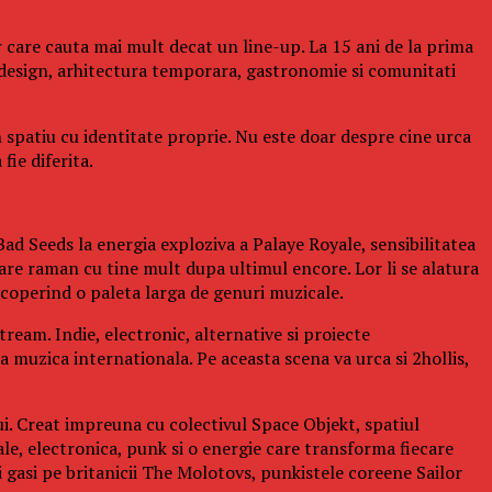
 care cauta mai mult decat un line-up. La 15 ani de la prima
design, arhitectura temporara, gastronomie si comunitati
n spatiu cu identitate proprie. Nu este doar despre cine urca
fie diferita.
ad Seeds la energia exploziva a Palaye Royale, sensibilitatea
re raman cu tine mult dupa ultimul encore. Lor li se alatura
operind o paleta larga de genuri muzicale.
ream. Indie, electronic, alternative si proiecte
a muzica internationala. Pe aceasta scena va urca si 2hollis,
ui. Creat impreuna cu colectivul Space Objekt, spatiul
ale, electronica, punk si o energie care transforma fiecare
gasi pe britanicii The Molotovs, punkistele coreene Sailor