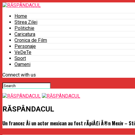
Home
Stirea Zilei
Politichie
Caricatura
Cronica de Film
Personaje
VeDeTe
Sport
Oameni
Connect with us
RĂSPÂNDACUL
Un francez Åi un actor mexican au fost rÄpiÅ£i Ã®n Mexiv – Sti