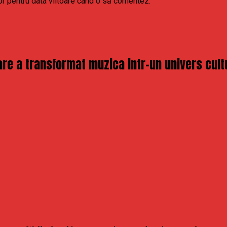
or pentru data viitoare când o să comentez.
re a transformat muzica intr-un univers cult