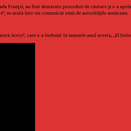
Franţei, au fost demarate proceduri de căutare şi s-a apelat l
re”, se arată într-un comunicat emis de autorităţile mexicane.
ra Acero”, care s-a încheiat în ianuarie anul acesta, „El Señor d