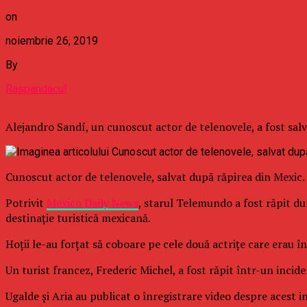
on
noiembrie 26, 2019
By
Raspandacul
Alejandro Sandí, un cunoscut actor de telenovele, a fost salva
Cunoscut actor de telenovele, salvat după răpirea din Mexi
Potrivit
Mexico Daily News
, starul Telemundo a fost răpit d
destinaţie turistică mexicană.
Hoţii le-au forţat să coboare pe cele două actriţe care erau 
Un turist francez, Frederic Michel, a fost răpit într-un incide
Ugalde şi Aria au publicat o înregistrare video despre acest i