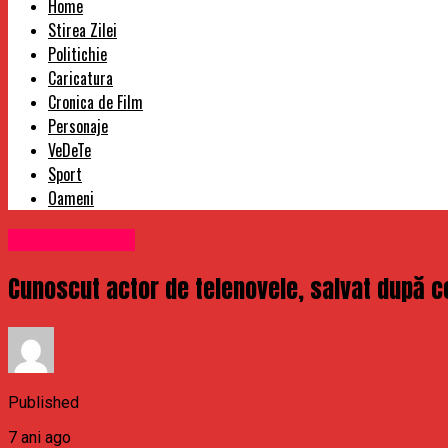
Home
Stirea Zilei
Politichie
Caricatura
Cronica de Film
Personaje
VeDeTe
Sport
Oameni
Uncategorized
Cunoscut actor de telenovele, salvat după ce
Published
7 ani ago