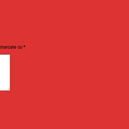
t marcate cu
*