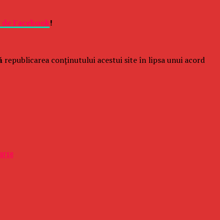
e de Facebook
!
ă
republicarea conținutului acestui site în lipsa unui acord
surse