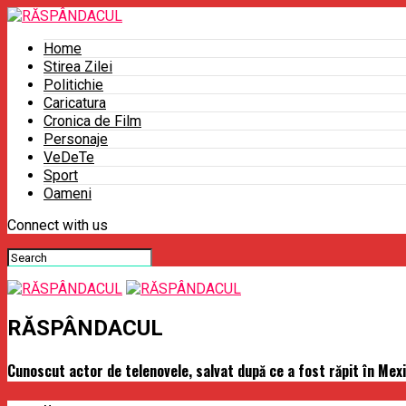
Home
Stirea Zilei
Politichie
Caricatura
Cronica de Film
Personaje
VeDeTe
Sport
Oameni
Connect with us
RĂSPÂNDACUL
Cunoscut actor de telenovele, salvat după ce a fost răpit în Mex