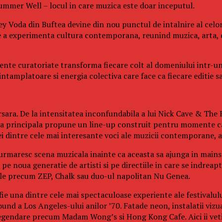
 Summer Well – locul in care muzica este doar inceputul.
y Voda din Buftea devine din nou punctul de intalnire al celor
e a experimenta cultura contemporana, reunind muzica, arta, 
eriente curatoriate transforma fiecare colt al domeniului intr-u
tamplatoare si energia colectiva care face ca fiecare editie sa 
sara. De la intensitatea inconfundabila a lui Nick Cave & The B
cena principala propune un line-up construit pentru momente ca
dintre cele mai interesante voci ale muzicii contemporane, ac
 urmaresc scena muzicala inainte ca aceasta sa ajunga in mainst
e noua generatie de artisti si pe directiile in care se indreapt
cale precum ZEP, Chalk sau duo-ul napolitan Nu Genea.
fie una dintre cele mai spectaculoase experiente ale festivalul
und a Los Angeles-ului anilor ’70. Fatade neon, instalatii vizu
legendare precum Madam Wong’s si Hong Kong Cafe. Aici ii veti 