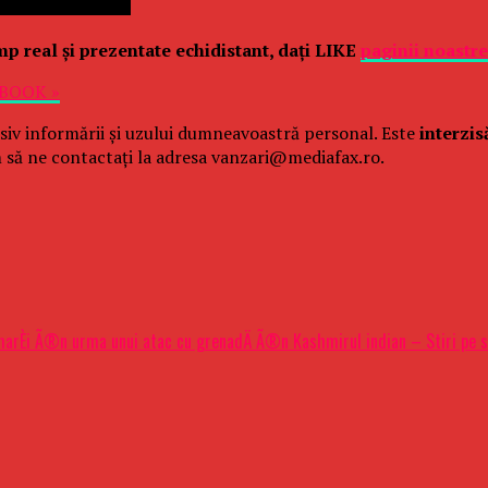
imp real şi prezentate echidistant, daţi LIKE
paginii noastr
EBOOK »
siv informării și uzului dumneavoastră personal. Este
interzis
 să ne contactați la adresa vanzari@mediafax.ro.
ite marÈi Ã®n urma unui atac cu grenadÄ Ã®n Kashmirul indian – Stiri pe 