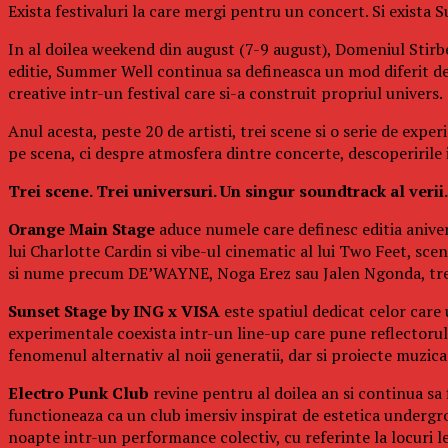
Exista festivaluri la care mergi pentru un concert. Si exista
In al doilea weekend din august (7-9 august), Domeniul Stirbe
editie, Summer Well continua sa defineasca un mod diferit d
creative intr-un festival care si-a construit propriul univers.
Anul acesta, peste 20 de artisti, trei scene si o serie de exp
pe scena, ci despre atmosfera dintre concerte, descoperirile in
Trei scene. Trei universuri. Un singur soundtrack al verii.
Orange Main Stage
aduce numele care definesc editia aniver
lui Charlotte Cardin si vibe-ul cinematic al lui Two Feet, s
si nume precum DE’WAYNE, Noga Erez sau Jalen Ngonda, trei 
Sunset Stage by ING x VISA
este spatiul dedicat celor care
experimentale coexista intr-un line-up care pune reflectorul p
fenomenul alternativ al noii generatii, dar si proiecte muzi
Electro Punk Club
revine pentru al doilea an si continua sa 
functioneaza ca un club imersiv inspirat de estetica undergro
noapte intr-un performance colectiv, cu referinte la locuri 