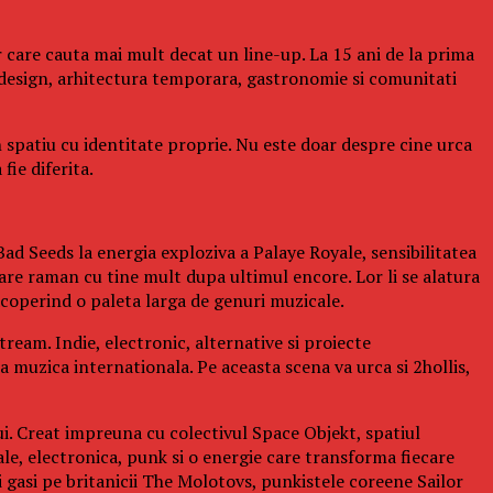
 care cauta mai mult decat un line-up. La 15 ani de la prima
design, arhitectura temporara, gastronomie si comunitati
n spatiu cu identitate proprie. Nu este doar despre cine urca
fie diferita.
ad Seeds la energia exploziva a Palaye Royale, sensibilitatea
re raman cu tine mult dupa ultimul encore. Lor li se alatura
operind o paleta larga de genuri muzicale.
ream. Indie, electronic, alternative si proiecte
a muzica internationala. Pe aceasta scena va urca si 2hollis,
ui. Creat impreuna cu colectivul Space Objekt, spatiul
ale, electronica, punk si o energie care transforma fiecare
gasi pe britanicii The Molotovs, punkistele coreene Sailor