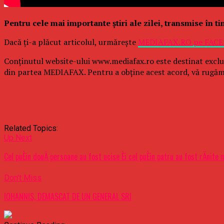
Pentru cele mai importante ştiri ale zilei, transmise în t
Dacă ţi-a plăcut articolul, urmăreşte
MEDIAFAX.RO pe FAC
Conținutul website-ului www.mediafax.ro este destinat exclu
din partea MEDIAFAX. Pentru a obține acest acord, vă rugăm
Related Topics:
Up Next
Cel puÈin douÄ persoane au fost ucise Èi cel puÈin patru au fost rÄn
Don't Miss
IOHANNIS, DEMASCAT DE UN GENERAL SRI