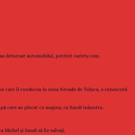
-au deturnat automobilul, potrivit variety.com.
 pe care îl conducea în zona Nevado de Toluca, o cunoscută
după care au plecat cu maşina, cu Sandi înăuntru.
 Michel şi Sandi să fie salvaţi.