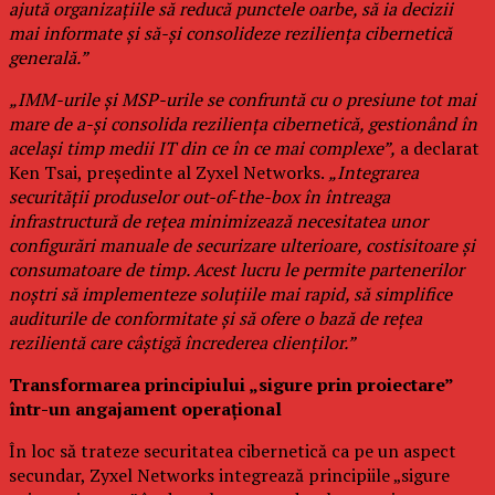
ajută organizațiile să reducă punctele oarbe, să ia decizii
mai informate și să-și consolideze reziliența cibernetică
generală.”
„IMM-urile și MSP-urile se confruntă cu o presiune tot mai
mare de a-și consolida reziliența cibernetică, gestionând în
același timp medii IT din ce în ce mai complexe”,
a declarat
Ken Tsai, președinte al Zyxel Networks.
„Integrarea
securității produselor out-of-the-box în întreaga
infrastructură de rețea minimizează necesitatea unor
configurări manuale de securizare ulterioare, costisitoare și
consumatoare de timp. Acest lucru le permite partenerilor
noștri să implementeze soluțiile mai rapid, să simplifice
auditurile de conformitate și să ofere o bază de rețea
rezilientă care câștigă încrederea clienților.”
Transformarea principiului „sigure prin proiectare”
într-un angajament operațional
În loc să trateze securitatea cibernetică ca pe un aspect
secundar, Zyxel Networks integrează principiile „sigure