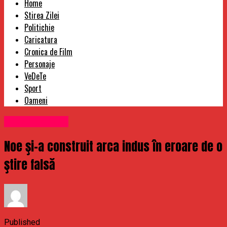
Home
Stirea Zilei
Politichie
Caricatura
Cronica de Film
Personaje
VeDeTe
Sport
Oameni
Uncategorized
Noe şi-a construit arca indus în eroare de o
ştire falsă
Published