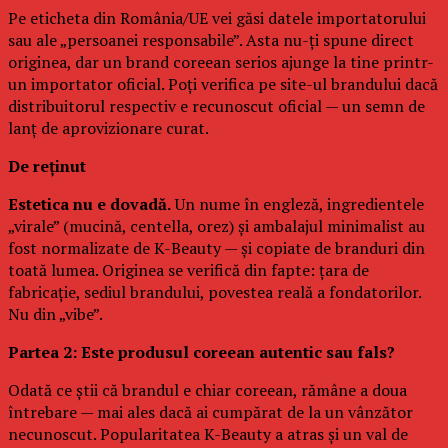
Pe eticheta din România/UE vei găsi datele importatorului
sau ale „persoanei responsabile”. Asta nu-ți spune direct
originea, dar un brand coreean serios ajunge la tine printr-
un importator oficial. Poți verifica pe site-ul brandului dacă
distribuitorul respectiv e recunoscut oficial — un semn de
lanț de aprovizionare curat.
De reținut
Estetica nu e dovadă.
Un nume în engleză, ingredientele
„virale” (mucină, centella, orez) și ambalajul minimalist au
fost normalizate de K-Beauty — și copiate de branduri din
toată lumea. Originea se verifică din fapte: țara de
fabricație, sediul brandului, povestea reală a fondatorilor.
Nu din „vibe”.
Partea 2: Este produsul coreean autentic sau fals?
Odată ce știi că brandul e chiar coreean, rămâne a doua
întrebare — mai ales dacă ai cumpărat de la un vânzător
necunoscut. Popularitatea K-Beauty a atras și un val de