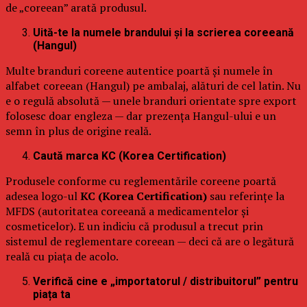
de „coreean” arată produsul.
Uită-te la numele brandului și la scrierea coreeană
(Hangul)
Multe branduri coreene autentice poartă și numele în
alfabet coreean (Hangul) pe ambalaj, alături de cel latin. Nu
e o regulă absolută — unele branduri orientate spre export
folosesc doar engleza — dar prezența Hangul-ului e un
semn în plus de origine reală.
Caută marca KC (Korea Certification)
Produsele conforme cu reglementările coreene poartă
adesea logo-ul
KC (Korea Certification)
sau referințe la
MFDS (autoritatea coreeană a medicamentelor și
cosmeticelor). E un indiciu că produsul a trecut prin
sistemul de reglementare coreean — deci că are o legătură
reală cu piața de acolo.
Verifică cine e „importatorul / distribuitorul” pentru
piața ta