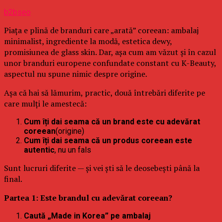
b2bseo
Piața e plină de branduri care „arată” coreean: ambalaj
minimalist, ingrediente la modă, estetica dewy,
promisiunea de glass skin. Dar, așa cum am văzut și în cazul
unor branduri europene confundate constant cu K-Beauty,
aspectul nu spune nimic despre origine.
Așa că hai să lămurim, practic, două întrebări diferite pe
care mulți le amestecă:
Cum îți dai seama că un brand este cu adevărat
coreean
(origine)
Cum îți dai seama că un produs coreean este
autentic
, nu un fals
Sunt lucruri diferite — și vei ști să le deosebești până la
final.
Partea 1: Este brandul cu adevărat coreean?
Caută „Made in Korea” pe ambalaj