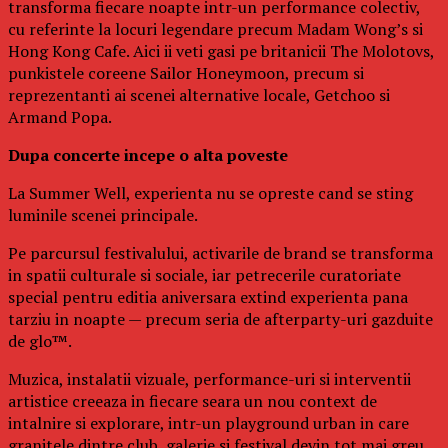
transforma fiecare noapte intr-un performance colectiv,
cu referinte la locuri legendare precum Madam Wong’s si
Hong Kong Cafe. Aici ii veti gasi pe britanicii The Molotovs,
punkistele coreene Sailor Honeymoon, precum si
reprezentanti ai scenei alternative locale, Getchoo si
Armand Popa.
Dupa concerte incepe o alta poveste
La Summer Well, experienta nu se opreste cand se sting
luminile scenei principale.
Pe parcursul festivalului, activarile de brand se transforma
in spatii culturale si sociale, iar petrecerile curatoriate
special pentru editia aniversara extind experienta pana
tarziu in noapte — precum seria de afterparty-uri gazduite
de glo™.
Muzica, instalatii vizuale, performance-uri si interventii
artistice creeaza in fiecare seara un nou context de
intalnire si explorare, intr-un playground urban in care
granitele dintre club, galerie si festival devin tot mai greu