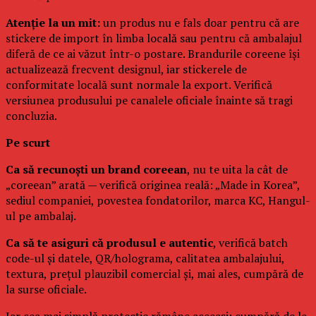
Atenție la un mit:
un produs nu e fals doar pentru că are
stickere de import în limba locală sau pentru că ambalajul
diferă de ce ai văzut într-o postare. Brandurile coreene își
actualizează frecvent designul, iar stickerele de
conformitate locală sunt normale la export. Verifică
versiunea produsului pe canalele oficiale înainte să tragi
concluzia.
Pe scurt
Ca să recunoști un brand coreean
, nu te uita la cât de
„coreean” arată — verifică originea reală: „Made in Korea”,
sediul companiei, povestea fondatorilor, marca KC, Hangul-
ul pe ambalaj.
Ca să te asiguri că produsul e autentic
, verifică batch
code-ul și datele, QR/holograma, calitatea ambalajului,
textura, prețul plauzibil comercial și, mai ales, cumpără de
la surse oficiale.
Iar cea mai simplă protecție rămâne aceeași: cumpără de la