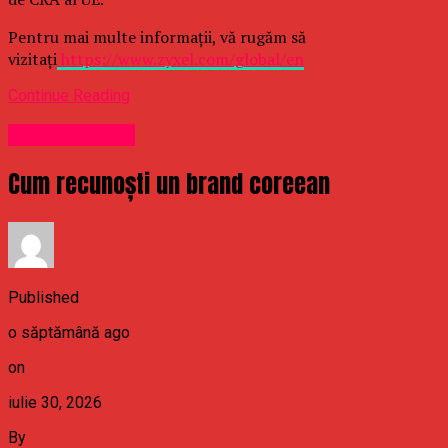
Pentru mai multe informații, vă rugăm să
vizitați
https://www.zyxel.com/global/en
Continue Reading
Uncategorized
Cum recunoști un brand coreean
Published
o săptămână ago
on
iulie 30, 2026
By