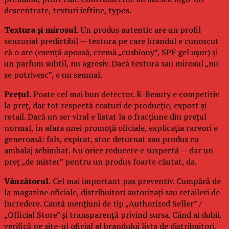
descentrate, texturi ieftine, typos.
Textura și mirosul.
Un produs autentic are un profil
senzorial predictibil — textura pe care brandul e cunoscut
că o are (esență apoasă, cremă „cushiony”, SPF gel ușor) și
un parfum subtil, nu agresiv. Dacă textura sau mirosul „nu
se potrivesc”, e un semnal.
Prețul.
Poate cel mai bun detector. K-Beauty e competitiv
la preț, dar tot respectă costuri de producție, export și
retail. Dacă un ser viral e listat la o fracțiune din prețul
normal, în afara unei promoții oficiale, explicația rareori e
generoasă: fals, expirat, stoc deturnat sau produs cu
ambalaj schimbat. Nu orice reducere e suspectă — dar un
preț „de mister” pentru un produs foarte căutat, da.
Vânzătorul.
Cel mai important pas preventiv. Cumpără de
la magazine oficiale, distribuitori autorizați sau retaileri de
încredere. Caută mențiuni de tip „Authorized Seller” /
„Official Store” și transparență privind sursa. Când ai dubii,
verifică pe site-ul oficial al brandului lista de distribuitori.