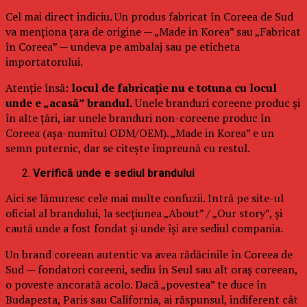
Cel mai direct indiciu. Un produs fabricat în Coreea de Sud
va menționa țara de origine — „Made in Korea” sau „Fabricat
în Coreea” — undeva pe ambalaj sau pe eticheta
importatorului.
Atenție însă:
locul de fabricație nu e totuna cu locul
unde e „acasă” brandul.
Unele branduri coreene produc și
în alte țări, iar unele branduri non-coreene produc în
Coreea (așa-numitul ODM/OEM). „Made in Korea” e un
semn puternic, dar se citește împreună cu restul.
Verifică unde e sediul brandului
Aici se lămuresc cele mai multe confuzii. Intră pe site-ul
oficial al brandului, la secțiunea „About” / „Our story”, și
caută unde a fost fondat și unde își are sediul compania.
Un brand coreean autentic va avea rădăcinile în Coreea de
Sud — fondatori coreeni, sediu în Seul sau alt oraș coreean,
o poveste ancorată acolo. Dacă „povestea” te duce în
Budapesta, Paris sau California, ai răspunsul, indiferent cât