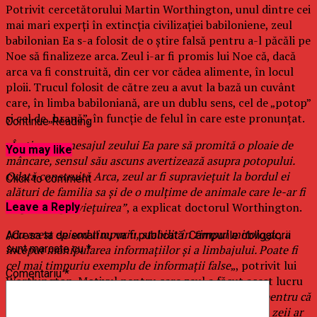
Potrivit cercetătorului Martin Worthington, unul dintre cei
mai mari experţi în extincţia civilizaţiei babiloniene, zeul
babilonian Ea s-a folosit de o ştire falsă pentru a-l păcăli pe
Noe să finalizeze arca. Zeul i-ar fi promis lui Noe că, dacă
arca va fi construită, din cer vor cădea alimente, în locul
ploii. Trucul folosit de către zeu a avut la bază un cuvânt
care, în limba babiloniană, are un dublu sens, cel de „potop”
şi cel de „hrană”, în funcţie de felul în care este pronunţat.
Continue Reading
„
În timp ce mesajul zeului Ea pare să promită o ploaie de
You may like
mâncare, sensul său ascuns avertizează asupra potopului.
Odată construită Arca, zeul ar fi supravieţuit la bordul ei
Click to comment
alături de familia sa şi de o mulţime de animale care le-ar fi
asigurat supravieţuirea”
, a explicat doctorul Worthington.
Leave a Reply
„
Cu acest episod timpuriu, stabilit în timpul mitologic, a
Adresa ta de email nu va fi publicată.
Câmpurile obligatorii
început manipularea informaţiilor şi a limbajului. Poate fi
sunt marcate cu
*
cel mai timpuriu exemplu de informaţii false
„, potrivit lui
Comentariu
*
Worthington. Motivul pentru care zeul a făcut acest lucru
este evident: „
Zeii babilonieni supravieţuiesc doar pentru că
oamenii îi hrănesc. Dacă umanitatea ar fi fost ştersă, zeii ar