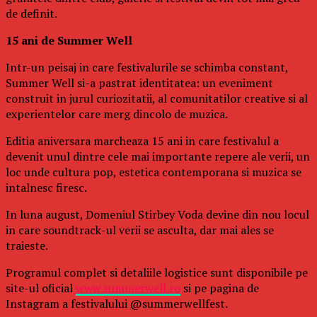
de definit.
15 ani de Summer Well
Intr-un peisaj in care festivalurile se schimba constant,
Summer Well si-a pastrat identitatea: un eveniment
construit in jurul curiozitatii, al comunitatilor creative si al
experientelor care merg dincolo de muzica.
Editia aniversara marcheaza 15 ani in care festivalul a
devenit unul dintre cele mai importante repere ale verii, un
loc unde cultura pop, estetica contemporana si muzica se
intalnesc firesc.
In luna august, Domeniul Stirbey Voda devine din nou locul
in care soundtrack-ul verii se asculta, dar mai ales se
traieste.
Programul complet si detaliile logistice sunt disponibile pe
site-ul oficial
www.summerwell.ro
si pe pagina de
Instagram a festivalului @summerwellfest.