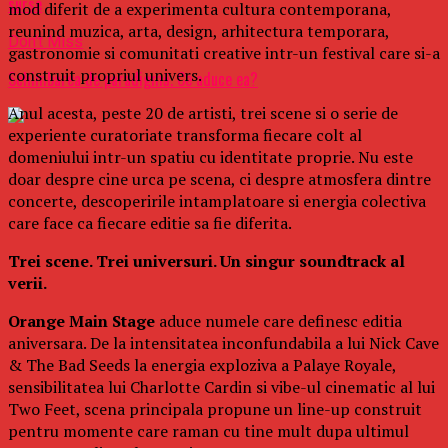
surse
mod diferit de a experimenta cultura contemporana,
reunind muzica, arta, design, arhitectura temporara,
Don't Miss
gastronomie si comunitati creative intr-un festival care si-a
construit propriul univers.
Schimbarea de paradigmă. Ce aduce ea?
Anul acesta, peste 20 de artisti, trei scene si o serie de
experiente curatoriate transforma fiecare colt al
domeniului intr-un spatiu cu identitate proprie. Nu este
doar despre cine urca pe scena, ci despre atmosfera dintre
concerte, descoperirile intamplatoare si energia colectiva
care face ca fiecare editie sa fie diferita.
Trei scene. Trei universuri. Un singur soundtrack al
verii.
Orange Main Stage
aduce numele care definesc editia
aniversara. De la intensitatea inconfundabila a lui Nick Cave
& The Bad Seeds la energia exploziva a Palaye Royale,
sensibilitatea lui Charlotte Cardin si vibe-ul cinematic al lui
Two Feet, scena principala propune un line-up construit
pentru momente care raman cu tine mult dupa ultimul