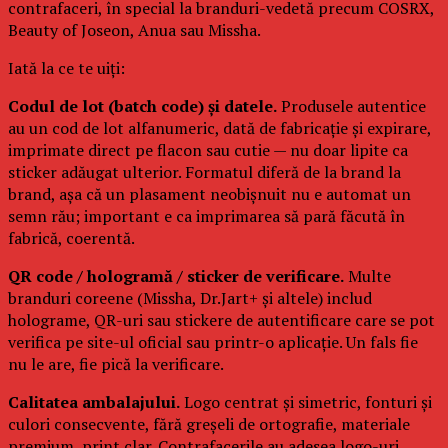
contrafaceri, în special la branduri-vedetă precum COSRX,
Beauty of Joseon, Anua sau Missha.
Iată la ce te uiți:
Codul de lot (batch code) și datele.
Produsele autentice
au un cod de lot alfanumeric, dată de fabricație și expirare,
imprimate direct pe flacon sau cutie — nu doar lipite ca
sticker adăugat ulterior. Formatul diferă de la brand la
brand, așa că un plasament neobișnuit nu e automat un
semn rău; important e ca imprimarea să pară făcută în
fabrică, coerentă.
QR code / hologramă / sticker de verificare.
Multe
branduri coreene (Missha, Dr.Jart+ și altele) includ
holograme, QR-uri sau stickere de autentificare care se pot
verifica pe site-ul oficial sau printr-o aplicație. Un fals fie
nu le are, fie pică la verificare.
Calitatea ambalajului.
Logo centrat și simetric, fonturi și
culori consecvente, fără greșeli de ortografie, materiale
premium, print clar. Contrafacerile au adesea logo-uri