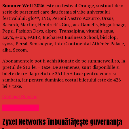
Summer Well 2026
este un festival Orange, sustinut de o
serie de parteneri care dau forma si vibe universului
festivalului: glo™, ING, Peroni Nastro Azzurro, Ursus,
Bacardi, Martini, Hendrick’s Gin, Jack Daniel’s, Mega Image,
Pepsi, Fashion Days, alpro, Transalpina, vitamin aqua,
Lay’s, e-on, FABIZ, Bucharest Business School, biciclop,
syoss, Persil, Sensodyne, InterContinental Athénée Palace,
alka, Secom.
Abonamentele pot fi achizitionate de pe summerwell.ro, la
pretul de 513 lei + taxe. De asemenea, sunt disponibile si
bilete de o zi la pretul de 351 lei + taxe pentru vineri si
sambata, iar pentru duminica costul biletului este de 426
lei + taxe.
Continue Reading
Uncategorized
Zyxel Networks îmbunătățește guvernanța