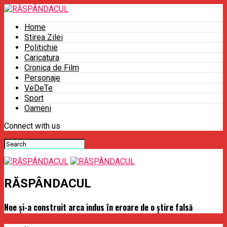
Home
Stirea Zilei
Politichie
Caricatura
Cronica de Film
Personaje
VeDeTe
Sport
Oameni
Connect with us
RĂSPÂNDACUL
Noe şi-a construit arca indus în eroare de o ştire falsă