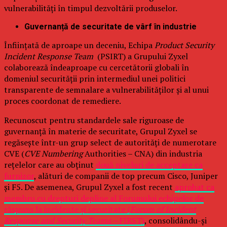
vulnerabilități în timpul dezvoltării produselor.
Guvernanță de securitate de vârf în industrie
Înființată de aproape un deceniu, Echipa
Product Security
Incident Response Team
(PSIRT) a Grupului Zyxel
colaborează îndeaproape cu cercetătorii globali în
domeniul securității prin intermediul unei politici
transparente de semnalare a vulnerabilităților și al unui
proces coordonat de remediere.
Recunoscut pentru standardele sale riguroase de
guvernanță în materie de securitate, Grupul Zyxel se
regăsește într-un grup select de autorități de numerotare
CVE (
CVE Numbering
Authorities – CNA) din industria
rețelelor care au obținut
două niveluri de acceptare ca
furnizor
, alături de companii de top precum Cisco, Juniper
și F5. De asemenea, Grupul Zyxel a fost recent
aprobat ca
membru cu drepturi depline al Forumului echipelor de
răspuns la incidente și securitate (
Forum of Incident
Response and Security Teams –
FIRST)
, consolidându-și