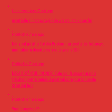
Uncategorized
7 ani ago
Avantajele si dezavantajele de a lucra intr-un coafor
Politichie
7 ani ago
Ministrul justitiei Catalin Predoiu – promotor de fakenews,
manipulari si dezinformari cu privire la SIIJ
Politichie
7 ani ago
MESAJE SFÂNTUL ION 2020. Cele mai frumoase urări şi
felicitări pentru rudele şi prietenii care poartă numele
Sfântului Ioan
Politichie
4 ani ago
Vine Ceaușescu !?