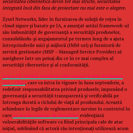
securitatea cibernetică devin tot mai stricte, securitatea
integrată încă din faza de proiectare nu mai este o alegere.
Zyxel Networks, lider în furnizarea de soluții de rețea în
cloud sigure și bazate pe IA, a anunțat astăzi framework-ul
său îmbunătățit de guvernanță a securității produselor,
consolidându-și angajamentul pe termen lung de a ajuta
întreprinderile mici și mijlocii (IMM-uri) și furnizorii de
servicii gestionate (MSP – Managed Service Provider) să
navigheze într-un peisaj din ce în ce mai complex al
securității cibernetice și al conformității.
Legea UE privind reziliența cibernetică (Cyber Resilience
Act – CRA)
, care va intra în vigoare în luna septembrie, a
redefinit responsabilitatea privind produsele, impunând o
guvernanță a securității transparentă și verificabilă pe
întreaga durată a ciclului de viață al produsului. Această
schimbare în legile de reglementare survine în contextul în
care
un studiu realizat de Mandiant
evidențiază
vulnerabilitățile software ca fiind principala cale de atac
inițial, subliniind că actorii rău intenționați utilizează acum