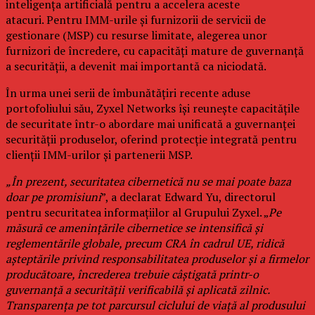
inteligența artificială pentru a accelera aceste
atacuri. Pentru IMM-urile și furnizorii de servicii de
gestionare (MSP) cu resurse limitate, alegerea unor
furnizori de încredere, cu capacități mature de guvernanță
a securității, a devenit mai importantă ca niciodată.
În urma unei serii de îmbunătățiri recente aduse
portofoliului său, Zyxel Networks își reunește capacitățile
de securitate într-o abordare mai unificată a guvernanței
securității produselor, oferind protecție integrată pentru
clienții IMM-urilor și partenerii MSP.
„În prezent, securitatea cibernetică nu se mai poate baza
doar pe promisiuni
”, a declarat Edward Yu, directorul
pentru securitatea informațiilor al Grupului Zyxel. „
Pe
măsură ce amenințările cibernetice se intensifică și
reglementările globale, precum CRA în cadrul UE, ridică
așteptările privind responsabilitatea produselor și a firmelor
producătoare, încrederea trebuie câștigată printr-o
guvernanță a securității verificabilă și aplicată zilnic.
Transparența pe tot parcursul ciclului de viață al produsului