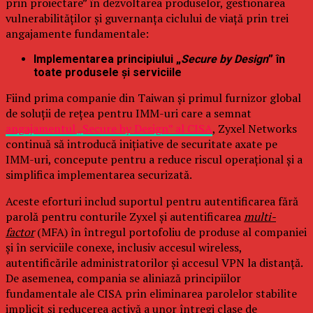
prin proiectare” în dezvoltarea produselor, gestionarea
vulnerabilităților și guvernanța ciclului de viață prin trei
angajamente fundamentale:
Implementarea principiului „
Secure by Design
” în
toate produsele și serviciile
Fiind prima companie din Taiwan și primul furnizor global
de soluții de rețea pentru IMM-uri care a semnat
angajamentul „Secure by Design” al CISA
, Zyxel Networks
continuă să introducă inițiative de securitate axate pe
IMM-uri, concepute pentru a reduce riscul operațional și a
simplifica implementarea securizată.
Aceste eforturi includ suportul pentru autentificarea fără
parolă pentru conturile Zyxel și autentificarea
multi-
factor
(MFA) în întregul portofoliu de produse al companiei
și în serviciile conexe, inclusiv accesul wireless,
autentificările administratorilor și accesul VPN la distanță.
De asemenea, compania se aliniază principiilor
fundamentale ale CISA prin eliminarea parolelor stabilite
implicit și reducerea activă a unor întregi clase de