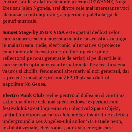
encore. Lor li se alatura si nume precum DE’WAYNE, Noga
Erez sau Jalen Ngonda, trei dintre cele mai interesante voci
ale muzicii contemporane, acoperind o paleta larga de
genuri muzicale.
Sunset Stage by ING x VISA
este spatiul dedicat celor
care urmaresc scena muzicala inainte ca aceasta sa ajunga
in mainstream. Indie, electronic, alternative si proiecte
experimentale coexista intr-un line-up care pune
reflectorul pe noua generatie de artisti si pe directiile in
care se indreapta muzica internationala. Pe aceasta scena
va urca si 2hollis, fenomenul alternativ al noii generatii, dar
si proiecte muzicale precum ZEP, Chalk sau duo-ul
napolitan Nu Genea.
Electro Punk Club
revine pentru al doilea an si continua
sa fie una dintre cele mai spectaculoase experiente ale
festivalului. Creat impreuna cu colectivul Space Objekt,
spatiul functioneaza ca un club imersiv inspirat de estetica
underground a Los Angeles-ului anilor ’70. Fatade neon,
instalatii vizuale, electronica, punk si o energie care