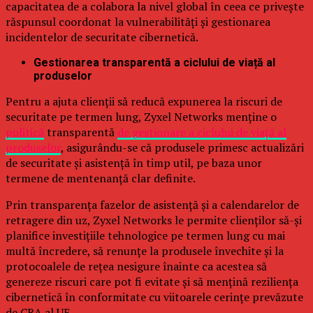
capacitatea de a colabora la nivel global în ceea ce privește
răspunsul coordonat la vulnerabilități și gestionarea
incidentelor de securitate cibernetică.
Gestionarea transparentă a ciclului de viață al
produselor
Pentru a ajuta clienții să reducă expunerea la riscuri de
securitate pe termen lung, Zyxel Networks menține o
politică
transparentă
de gestionare a ciclului de viață al
produselor
, asigurându-se că produsele primesc actualizări
de securitate și asistență în timp util, pe baza unor
termene de mentenanță clar definite.
Prin transparența fazelor de asistență și a calendarelor de
retragere din uz, Zyxel Networks le permite clienților să-și
planifice investițiile tehnologice pe termen lung cu mai
multă încredere, să renunțe la produsele învechite și la
protocoalele de rețea nesigure înainte ca acestea să
genereze riscuri care pot fi evitate și să mențină reziliența
cibernetică în conformitate cu viitoarele cerințe prevăzute
de CRA al UE.