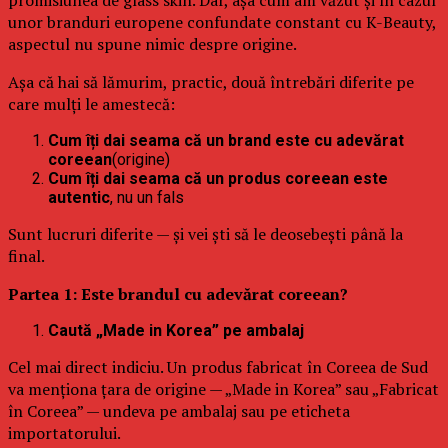
unor branduri europene confundate constant cu K-Beauty,
aspectul nu spune nimic despre origine.
Așa că hai să lămurim, practic, două întrebări diferite pe
care mulți le amestecă:
Cum îți dai seama că un brand este cu adevărat
coreean
(origine)
Cum îți dai seama că un produs coreean este
autentic
, nu un fals
Sunt lucruri diferite — și vei ști să le deosebești până la
final.
Partea 1: Este brandul cu adevărat coreean?
Caută „Made in Korea” pe ambalaj
Cel mai direct indiciu. Un produs fabricat în Coreea de Sud
va menționa țara de origine — „Made in Korea” sau „Fabricat
în Coreea” — undeva pe ambalaj sau pe eticheta
importatorului.