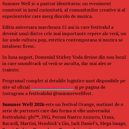
Summer Well si-a pastrat identitatea: un eveniment
construit in jurul curiozitatii, al comunitatilor creative si al
experientelor care merg dincolo de muzica.
Editia aniversara marcheaza 15 ani in care festivalul a
devenit unul dintre cele mai importante repere ale verii, un
loc unde cultura pop, estetica contemporana si muzica se
intalnesc firesc.
In luna august, Domeniul Stirbey Voda devine din nou locul
in care soundtrack-ul verii se asculta, dar mai ales se
traieste.
Programul complet si detaliile logistice sunt disponibile pe
site-ul oficial
www.summerwell.ro
si pe pagina de
Instagram a festivalului @summerwellfest.
Summer Well 2026
este un festival Orange, sustinut de o
serie de parteneri care dau forma si vibe universului
festivalului: glo™, ING, Peroni Nastro Azzurro, Ursus,
Bacardi, Martini, Hendrick’s Gin, Jack Daniel’s, Mega Image,