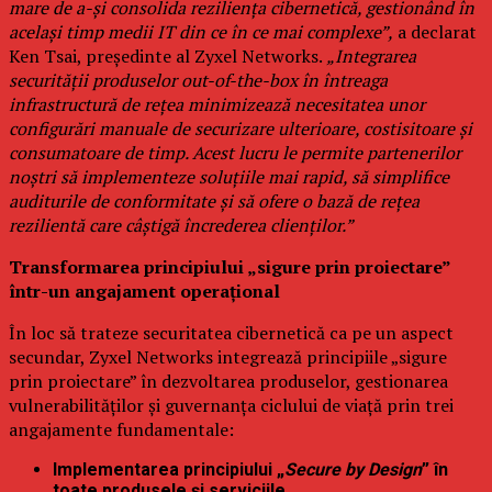
mare de a-și consolida reziliența cibernetică, gestionând în
același timp medii IT din ce în ce mai complexe”,
a declarat
Ken Tsai, președinte al Zyxel Networks.
„Integrarea
securității produselor out-of-the-box în întreaga
infrastructură de rețea minimizează necesitatea unor
configurări manuale de securizare ulterioare, costisitoare și
consumatoare de timp. Acest lucru le permite partenerilor
noștri să implementeze soluțiile mai rapid, să simplifice
auditurile de conformitate și să ofere o bază de rețea
rezilientă care câștigă încrederea clienților.”
Transformarea principiului „sigure prin proiectare”
într-un angajament operațional
În loc să trateze securitatea cibernetică ca pe un aspect
secundar, Zyxel Networks integrează principiile „sigure
prin proiectare” în dezvoltarea produselor, gestionarea
vulnerabilităților și guvernanța ciclului de viață prin trei
angajamente fundamentale:
Implementarea principiului „
Secure by Design
” în
toate produsele și serviciile