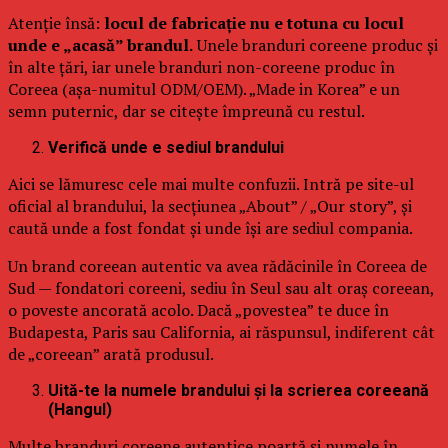
Atenție însă:
locul de fabricație nu e totuna cu locul
unde e „acasă” brandul.
Unele branduri coreene produc și
în alte țări, iar unele branduri non-coreene produc în
Coreea (așa-numitul ODM/OEM). „Made in Korea” e un
semn puternic, dar se citește împreună cu restul.
Verifică unde e sediul brandului
Aici se lămuresc cele mai multe confuzii. Intră pe site-ul
oficial al brandului, la secțiunea „About” / „Our story”, și
caută unde a fost fondat și unde își are sediul compania.
Un brand coreean autentic va avea rădăcinile în Coreea de
Sud — fondatori coreeni, sediu în Seul sau alt oraș coreean,
o poveste ancorată acolo. Dacă „povestea” te duce în
Budapesta, Paris sau California, ai răspunsul, indiferent cât
de „coreean” arată produsul.
Uită-te la numele brandului și la scrierea coreeană
(Hangul)
Multe branduri coreene autentice poartă și numele în