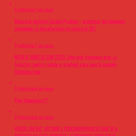
Politichie
7 ani ago
Ministrul justitiei Catalin Predoiu – promotor de fakenews,
manipulari si dezinformari cu privire la SIIJ
Politichie
7 ani ago
MESAJE SFÂNTUL ION 2020. Cele mai frumoase urări şi
felicitări pentru rudele şi prietenii care poartă numele
Sfântului Ioan
Politichie
4 ani ago
Vine Ceaușescu !?
Politichie
6 ani ago
VERGIL CHITAC, VICTIMA A CORONAVIRUSULUI DAR SI A