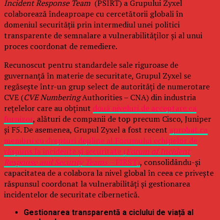
Incident Response Team
(PSIRT) a Grupului Zyxel
colaborează îndeaproape cu cercetătorii globali în
domeniul securității prin intermediul unei politici
transparente de semnalare a vulnerabilităților și al unui
proces coordonat de remediere.
Recunoscut pentru standardele sale riguroase de
guvernanță în materie de securitate, Grupul Zyxel se
regăsește într-un grup select de autorități de numerotare
CVE (
CVE Numbering
Authorities – CNA) din industria
rețelelor care au obținut
două niveluri de acceptare ca
furnizor
, alături de companii de top precum Cisco, Juniper
și F5. De asemenea, Grupul Zyxel a fost recent
aprobat ca
membru cu drepturi depline al Forumului echipelor de
răspuns la incidente și securitate (
Forum of Incident
Response and Security Teams –
FIRST)
, consolidându-și
capacitatea de a colabora la nivel global în ceea ce privește
răspunsul coordonat la vulnerabilități și gestionarea
incidentelor de securitate cibernetică.
Gestionarea transparentă a ciclului de viață al