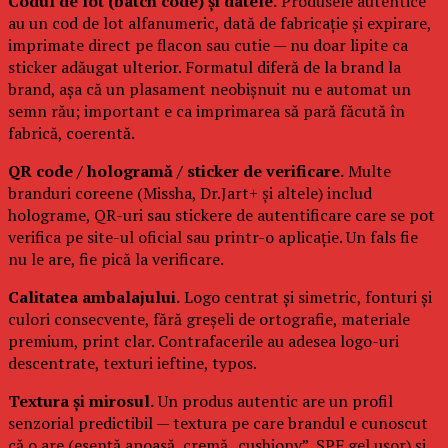
Codul de lot (batch code) și datele.
Produsele autentice
au un cod de lot alfanumeric, dată de fabricație și expirare,
imprimate direct pe flacon sau cutie — nu doar lipite ca
sticker adăugat ulterior. Formatul diferă de la brand la
brand, așa că un plasament neobișnuit nu e automat un
semn rău; important e ca imprimarea să pară făcută în
fabrică, coerentă.
QR code / hologramă / sticker de verificare.
Multe
branduri coreene (Missha, Dr.Jart+ și altele) includ
holograme, QR-uri sau stickere de autentificare care se pot
verifica pe site-ul oficial sau printr-o aplicație. Un fals fie
nu le are, fie pică la verificare.
Calitatea ambalajului.
Logo centrat și simetric, fonturi și
culori consecvente, fără greșeli de ortografie, materiale
premium, print clar. Contrafacerile au adesea logo-uri
descentrate, texturi ieftine, typos.
Textura și mirosul.
Un produs autentic are un profil
senzorial predictibil — textura pe care brandul e cunoscut
că o are (esență apoasă, cremă „cushiony”, SPF gel ușor) și