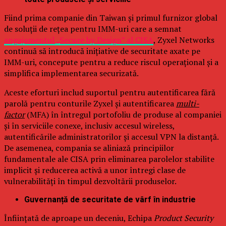
Fiind prima companie din Taiwan și primul furnizor global
de soluții de rețea pentru IMM-uri care a semnat
angajamentul „Secure by Design” al CISA
, Zyxel Networks
continuă să introducă inițiative de securitate axate pe
IMM-uri, concepute pentru a reduce riscul operațional și a
simplifica implementarea securizată.
Aceste eforturi includ suportul pentru autentificarea fără
parolă pentru conturile Zyxel și autentificarea
multi-
factor
(MFA) în întregul portofoliu de produse al companiei
și în serviciile conexe, inclusiv accesul wireless,
autentificările administratorilor și accesul VPN la distanță.
De asemenea, compania se aliniază principiilor
fundamentale ale CISA prin eliminarea parolelor stabilite
implicit și reducerea activă a unor întregi clase de
vulnerabilități în timpul dezvoltării produselor.
Guvernanță de securitate de vârf în industrie
Înființată de aproape un deceniu, Echipa
Product Security