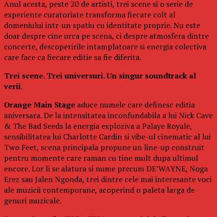
Anul acesta, peste 20 de artisti, trei scene si o serie de
experiente curatoriate transforma fiecare colt al
domeniului intr-un spatiu cu identitate proprie. Nu este
doar despre cine urca pe scena, ci despre atmosfera dintre
concerte, descoperirile intamplatoare si energia colectiva
care face ca fiecare editie sa fie diferita.
Trei scene. Trei universuri. Un singur soundtrack al
verii.
Orange Main Stage
aduce numele care definesc editia
aniversara. De la intensitatea inconfundabila a lui Nick Cave
& The Bad Seeds la energia exploziva a Palaye Royale,
sensibilitatea lui Charlotte Cardin si vibe-ul cinematic al lui
Two Feet, scena principala propune un line-up construit
pentru momente care raman cu tine mult dupa ultimul
encore. Lor li se alatura si nume precum DE’WAYNE, Noga
Erez sau Jalen Ngonda, trei dintre cele mai interesante voci
ale muzicii contemporane, acoperind o paleta larga de
genuri muzicale.