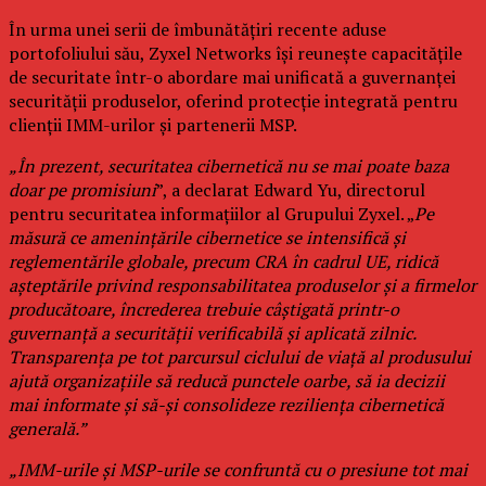
În urma unei serii de îmbunătățiri recente aduse
portofoliului său, Zyxel Networks își reunește capacitățile
de securitate într-o abordare mai unificată a guvernanței
securității produselor, oferind protecție integrată pentru
clienții IMM-urilor și partenerii MSP.
„În prezent, securitatea cibernetică nu se mai poate baza
doar pe promisiuni
”, a declarat Edward Yu, directorul
pentru securitatea informațiilor al Grupului Zyxel. „
Pe
măsură ce amenințările cibernetice se intensifică și
reglementările globale, precum CRA în cadrul UE, ridică
așteptările privind responsabilitatea produselor și a firmelor
producătoare, încrederea trebuie câștigată printr-o
guvernanță a securității verificabilă și aplicată zilnic.
Transparența pe tot parcursul ciclului de viață al produsului
ajută organizațiile să reducă punctele oarbe, să ia decizii
mai informate și să-și consolideze reziliența cibernetică
generală.”
„IMM-urile și MSP-urile se confruntă cu o presiune tot mai