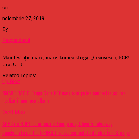
on
noiembrie 27, 2019
By
Raspandacul
Manifestație mare, mare. Lumea strigă: „Ceaușescu, PCR!
Ura! Ura!”
Related Topics:
Up Next
SMART RADIO. Trupa Guns N’ Roses s-ar putea concentra asupra
realizării unui nou album
Don't Miss
ANPC i-a RUPT cu amenzile: Foodpanda, Glovo Èi Takeaway,
sancÈionate pentru NEREGULI grave semnalate de clienÈi – Stiri pe