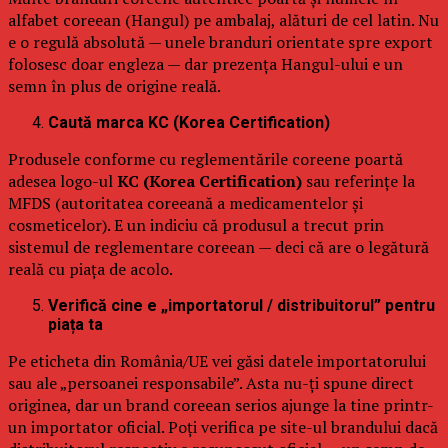
alfabet coreean (Hangul) pe ambalaj, alături de cel latin. Nu
e o regulă absolută — unele branduri orientate spre export
folosesc doar engleza — dar prezența Hangul-ului e un
semn în plus de origine reală.
Caută marca KC (Korea Certification)
Produsele conforme cu reglementările coreene poartă
adesea logo-ul
KC (Korea Certification)
sau referințe la
MFDS (autoritatea coreeană a medicamentelor și
cosmeticelor). E un indiciu că produsul a trecut prin
sistemul de reglementare coreean — deci că are o legătură
reală cu piața de acolo.
Verifică cine e „importatorul / distribuitorul” pentru
piața ta
Pe eticheta din România/UE vei găsi datele importatorului
sau ale „persoanei responsabile”. Asta nu-ți spune direct
originea, dar un brand coreean serios ajunge la tine printr-
un importator oficial. Poți verifica pe site-ul brandului dacă