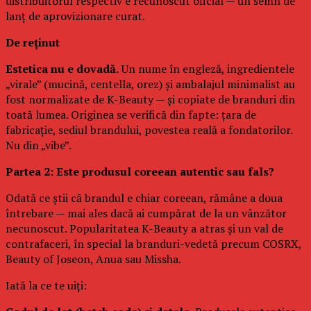
distribuitorul respectiv e recunoscut oficial — un semn de
lanț de aprovizionare curat.
De reținut
Estetica nu e dovadă.
Un nume în engleză, ingredientele
„virale” (mucină, centella, orez) și ambalajul minimalist au
fost normalizate de K-Beauty — și copiate de branduri din
toată lumea. Originea se verifică din fapte: țara de
fabricație, sediul brandului, povestea reală a fondatorilor.
Nu din „vibe”.
Partea 2: Este produsul coreean autentic sau fals?
Odată ce știi că brandul e chiar coreean, rămâne a doua
întrebare — mai ales dacă ai cumpărat de la un vânzător
necunoscut. Popularitatea K-Beauty a atras și un val de
contrafaceri, în special la branduri-vedetă precum COSRX,
Beauty of Joseon, Anua sau Missha.
Iată la ce te uiți: