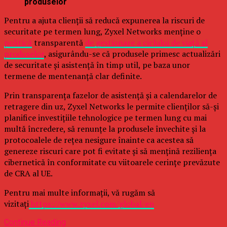
produselor
Pentru a ajuta clienții să reducă expunerea la riscuri de
securitate pe termen lung, Zyxel Networks menține o
politică
transparentă
de gestionare a ciclului de viață al
produselor
, asigurându-se că produsele primesc actualizări
de securitate și asistență în timp util, pe baza unor
termene de mentenanță clar definite.
Prin transparența fazelor de asistență și a calendarelor de
retragere din uz, Zyxel Networks le permite clienților să-și
planifice investițiile tehnologice pe termen lung cu mai
multă încredere, să renunțe la produsele învechite și la
protocoalele de rețea nesigure înainte ca acestea să
genereze riscuri care pot fi evitate și să mențină reziliența
cibernetică în conformitate cu viitoarele cerințe prevăzute
de CRA al UE.
Pentru mai multe informații, vă rugăm să
vizitați
https://www.zyxel.com/global/en
Continue Reading