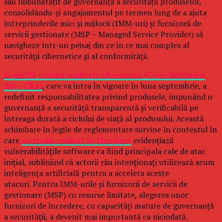
său îmbunătățit de guvernanță a securității produselor,
consolidându-și angajamentul pe termen lung de a ajuta
întreprinderile mici și mijlocii (IMM-uri) și furnizorii de
servicii gestionate (MSP – Managed Service Provider) să
navigheze într-un peisaj din ce în ce mai complex al
securității cibernetice și al conformității.
Legea UE privind reziliența cibernetică (Cyber Resilience
Act – CRA)
, care va intra în vigoare în luna septembrie, a
redefinit responsabilitatea privind produsele, impunând o
guvernanță a securității transparentă și verificabilă pe
întreaga durată a ciclului de viață al produsului. Această
schimbare în legile de reglementare survine în contextul în
care
un studiu realizat de Mandiant
evidențiază
vulnerabilitățile software ca fiind principala cale de atac
inițial, subliniind că actorii rău intenționați utilizează acum
inteligența artificială pentru a accelera aceste
atacuri. Pentru IMM-urile și furnizorii de servicii de
gestionare (MSP) cu resurse limitate, alegerea unor
furnizori de încredere, cu capacități mature de guvernanță
a securității, a devenit mai importantă ca niciodată.