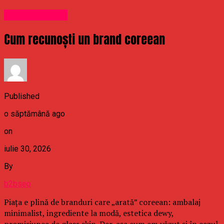
Uncategorized
Cum recunoști un brand coreean
Published
o săptămână ago
on
iulie 30, 2026
By
b2bseo
Piața e plină de branduri care „arată” coreean: ambalaj
minimalist, ingrediente la modă, estetica dewy,
promisiunea de glass skin. Dar, așa cum am văzut și în cazul