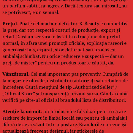
un parfum subtil, nu agresiv. Dacă textura sau mirosul „nu
se potrivesc”, e un semnal.
Prețul.
Poate cel mai bun detector. K-Beauty e competitiv
la preț, dar tot respectă costuri de producție, export și
retail. Dacă un ser viral e listat la o fracțiune din prețul
normal, în afara unei promoții oficiale, explicația rareori e
generoasă: fals, expirat, stoc deturnat sau produs cu
ambalaj schimbat. Nu orice reducere e suspectă — dar un
preț „de mister” pentru un produs foarte căutat, da.
Vânzătorul.
Cel mai important pas preventiv. Cumpără de
la magazine oficiale, distribuitori autorizați sau retaileri de
încredere. Caută mențiuni de tip „Authorized Seller” /
„Official Store” și transparență privind sursa. Când ai dubii,
verifică pe site-ul oficial al brandului lista de distribuitori.
Atenție la un mit:
un produs nu e fals doar pentru că are
stickere de import în limba locală sau pentru că ambalajul
diferă de ce ai văzut într-o postare. Brandurile coreene își
actualizează frecvent designul, iar stickerele de