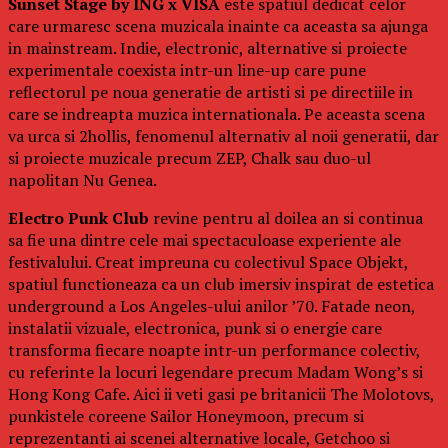
Sunset Stage by ING x VISA
este spatiul dedicat celor
care urmaresc scena muzicala inainte ca aceasta sa ajunga
in mainstream. Indie, electronic, alternative si proiecte
experimentale coexista intr-un line-up care pune
reflectorul pe noua generatie de artisti si pe directiile in
care se indreapta muzica internationala. Pe aceasta scena
va urca si 2hollis, fenomenul alternativ al noii generatii, dar
si proiecte muzicale precum ZEP, Chalk sau duo-ul
napolitan Nu Genea.
Electro Punk Club
revine pentru al doilea an si continua
sa fie una dintre cele mai spectaculoase experiente ale
festivalului. Creat impreuna cu colectivul Space Objekt,
spatiul functioneaza ca un club imersiv inspirat de estetica
underground a Los Angeles-ului anilor ’70. Fatade neon,
instalatii vizuale, electronica, punk si o energie care
transforma fiecare noapte intr-un performance colectiv,
cu referinte la locuri legendare precum Madam Wong’s si
Hong Kong Cafe. Aici ii veti gasi pe britanicii The Molotovs,
punkistele coreene Sailor Honeymoon, precum si
reprezentanti ai scenei alternative locale, Getchoo si