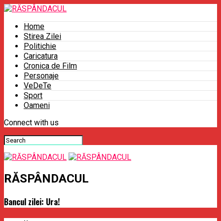
Home
Stirea Zilei
Politichie
Caricatura
Cronica de Film
Personaje
VeDeTe
Sport
Oameni
Connect with us
RĂSPÂNDACUL
Bancul zilei: Ura!