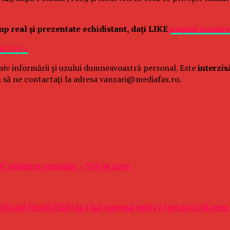
imp real şi prezentate echidistant, daţi LIKE
paginii noastr
EBOOK »
siv informării și uzului dumneavoastră personal. Este
interzis
 să ne contactați la adresa vanzari@mediafax.ro.
’ amploarea represiunii – Stiri pe surse
ntifraudă Fiscală (DGAF) nu a luat examenul pentru a face parte din aceas