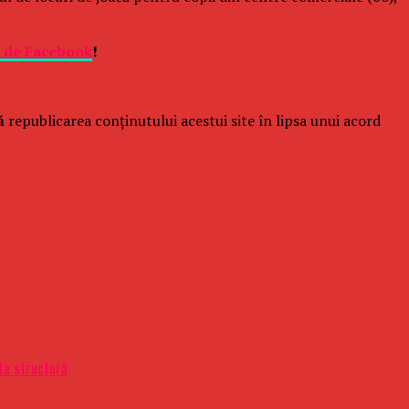
e de Facebook
!
ă
republicarea conținutului acestui site în lipsa unui acord
ta structură