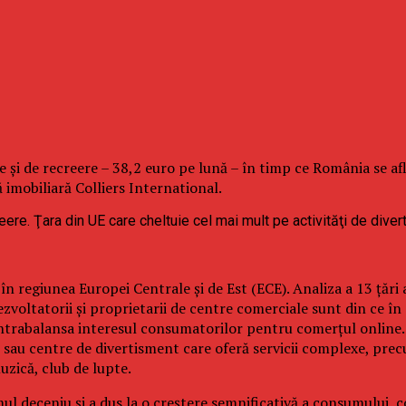
e şi de recreere – 38,2 euro pe lună – în timp ce România se află
imobiliară Colliers International.
în regiunea Europei Centrale şi de Est (ECE). Analiza a 13 ţări
ezvoltatorii şi proprietarii de centre comerciale sunt din ce în
ontrabalansa interesul consumatorilor pentru comerţul online.
ii sau centre de divertisment care oferă servicii complexe, pre
uzică, club de lupte.
l deceniu şi a dus la o creştere semnificativă a consumului, 