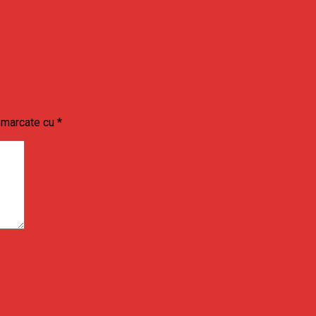
t marcate cu
*