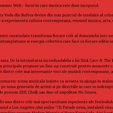
 Summer Well – locul in care muzica este doar inceputul.
y Voda din Buftea devine din nou punctul de intalnire al celor
e a experimenta cultura contemporana, reunind muzica, arta, 
eriente curatoriate transforma fiecare colt al domeniului intr-u
tamplatoare si energia colectiva care face ca fiecare editie sa 
sara. De la intensitatea inconfundabila a lui Nick Cave & The B
cena principala propune un line-up construit pentru momente ca
dintre cele mai interesante voci ale muzicii contemporane, ac
 urmaresc scena muzicala inainte ca aceasta sa ajunga in mainst
e noua generatie de artisti si pe directiile in care se indreapt
cale precum ZEP, Chalk sau duo-ul napolitan Nu Genea.
fie una dintre cele mai spectaculoase experiente ale festivalul
und a Los Angeles-ului anilor ’70. Fatade neon, instalatii vizu
legendare precum Madam Wong’s si Hong Kong Cafe. Aici ii veti 