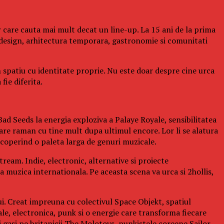
 care cauta mai mult decat un line-up. La 15 ani de la prima
design, arhitectura temporara, gastronomie si comunitati
n spatiu cu identitate proprie. Nu este doar despre cine urca
fie diferita.
ad Seeds la energia exploziva a Palaye Royale, sensibilitatea
re raman cu tine mult dupa ultimul encore. Lor li se alatura
operind o paleta larga de genuri muzicale.
ream. Indie, electronic, alternative si proiecte
a muzica internationala. Pe aceasta scena va urca si 2hollis,
ui. Creat impreuna cu colectivul Space Objekt, spatiul
ale, electronica, punk si o energie care transforma fiecare
gasi pe britanicii The Molotovs, punkistele coreene Sailor