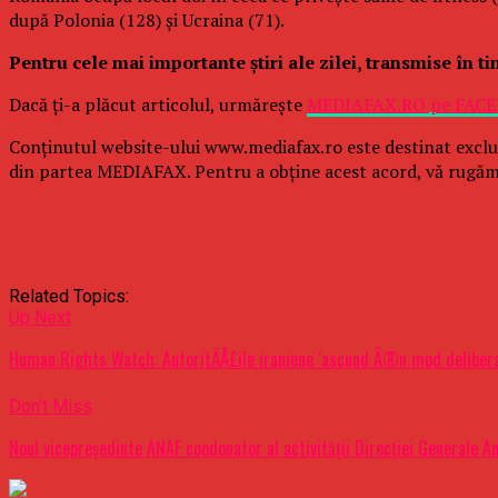
după Polonia (128) şi Ucraina (71).
Pentru cele mai importante ştiri ale zilei, transmise în t
Dacă ţi-a plăcut articolul, urmăreşte
MEDIAFAX.RO pe FAC
Conținutul website-ului www.mediafax.ro este destinat exclu
din partea MEDIAFAX. Pentru a obține acest acord, vă rugăm
Related Topics:
Up Next
Human Rights Watch: AutoritÄÅ£ile iraniene ‘ascund Ã®n mod deliberat
Don't Miss
Noul vicepreședinte ANAF coodonator al activității Direcției Generale A