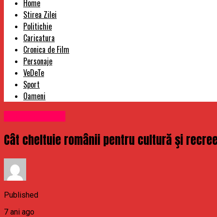
Home
Stirea Zilei
Politichie
Caricatura
Cronica de Film
Personaje
VeDeTe
Sport
Oameni
Uncategorized
Cât cheltuie românii pentru cultură şi recree
Published
7 ani ago