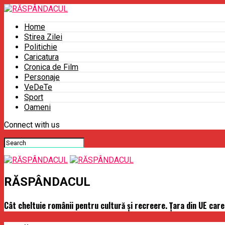
Home
Stirea Zilei
Politichie
Caricatura
Cronica de Film
Personaje
VeDeTe
Sport
Oameni
Connect with us
RĂSPÂNDACUL
Cât cheltuie românii pentru cultură şi recreere. Ţara din UE care