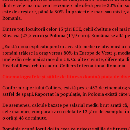
dintre cele mai noi centre comerciale oferă peste 20% din sup
este de creştere, până la 30%. În proiectele mari sau mixte, 
Romania.
Dintre toţi locuitorii celor 13 ţări ECE, cehii cheltuie cel ma
Slovacia (22,5 euro) şi Polonia (17,9 euro). România se află pe
„Există două explicaţii pentru această medie relativ mică a c
români trăiesc la oraş versus 80% în Europa de Vest) şi media
unele din cele mai sărace din UE. Cu alte cuvinte, diferenţa d
Head of Research în cadrul Colliers International Romania.
Cinematografele şi sălile de fitness domină piaţa de div
Conform raportului Colliers, există peste 452 de cinematogra
astfel de spaţii. Raportat la populaţie, în Polonia există câ
De asemenea, calcule bazate pe salariul mediu brut arată că,
cele mai mici, comparativ cu celelalte 12 ţări: de exemplu, în 
o oră şi 48 de minute.
România ocupă locul doi în ceea ce priveşte sălile de fitness 