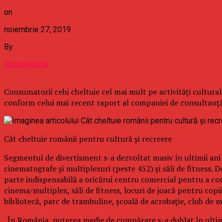
on
noiembrie 27, 2019
By
Raspandacul
Consumatorii cehi cheltuie cel mai mult pe activităţi cultural
conform celui mai recent raport al companiei de consultanţă 
Cât cheltuie românii pentru cultură şi recreere
Segmentul de divertisment s-a dezvoltat masiv în ultimii ani 
cinematografe şi multiplexuri (peste 452) şi săli de fitness. D
parte indispensabilă a oricărui centru comercial pentru a c
cinema/multiplex, săli de fitness, locuri de joacă pentru cop
bibliotecă, parc de trambuline, şcoală de acrobaţie, club de m
„În România, puterea medie de cumpărare s-a dublat în ultimu