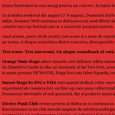
Exista festivaluri la care mergi pentru un concert. Si exista
In al doilea weekend din august (7-9 august), Domeniul Stirbe
editie, Summer Well continua sa defineasca un mod diferit d
creative intr-un festival care si-a construit propriul univers.
Anul acesta, peste 20 de artisti, trei scene si o serie de exp
pe scena, ci despre atmosfera dintre concerte, descoperirile in
Trei scene. Trei universuri. Un singur soundtrack al verii.
Orange Main Stage
aduce numele care definesc editia aniver
lui Charlotte Cardin si vibe-ul cinematic al lui Two Feet, s
si nume precum DE’WAYNE, Noga Erez sau Jalen Ngonda, trei 
Sunset Stage by ING x VISA
este spatiul dedicat celor care
experimentale coexista intr-un line-up care pune reflectorul p
fenomenul alternativ al noii generatii, dar si proiecte muzi
Electro Punk Club
revine pentru al doilea an si continua sa 
functioneaza ca un club imersiv inspirat de estetica undergro
noapte intr-un performance colectiv, cu referinte la locuri 