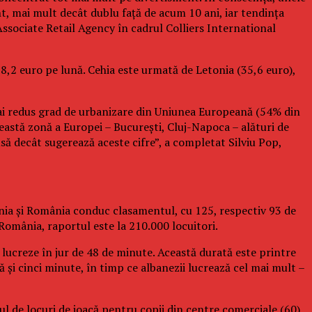
t, mai mult decât dublu faţă de acum 10 ani, iar tendinţa
Associate Retail Agency în cadrul Colliers International
e 38,2 euro pe lună. Cehia este urmată de Letonia (35,6 euro),
l mai redus grad de urbanizare din Uniunea Europeană (54% din
eastă zonă a Europei – Bucureşti, Cluj-Napoca – alături de
usă decât sugerează aceste cifre”, a completat Silviu Pop,
onia şi România conduc clasamentul, cu 125, respectiv 93 de
 România, raportul este la 210.000 locuitori.
lucreze în jur de 48 de minute. Această durată este printre
ră şi cinci minute, în timp ce albanezii lucrează cel mai mult –
rul de locuri de joacă pentru copii din centre comerciale (60),