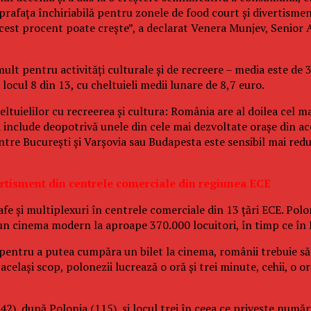
rafaţa închiriabilă pentru zonele de food court şi divertismen
acest procent poate creşte”, a declarat Venera Munjev, Senior 
i mult pentru activităţi culturale şi de recreere – media este d
 locul 8 din 13, cu cheltuieli medii lunare de 8,7 euro.
heltuielilor cu recreerea şi cultura: România are al doilea ce
 include deopotrivă unele din cele mai dezvoltate oraşe din ac
intre Bucureşti şi Varşovia sau Budapesta este sensibil mai red
ertisment din centrele comerciale din regiunea ECE
fe şi multiplexuri în centrele comerciale din 13 ţări ECE. Pol
te un cinema modern la aproape 370.000 locuitori, în timp ce în
 pentru a putea cumpăra un bilet la cinema, românii trebuie să 
acelaşi scop, polonezii lucrează o oră şi trei minute, cehii, o o
(42), după Polonia (115), şi locul trei în ceea ce priveşte numă