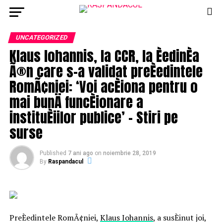
UNCATEGORIZED
Klaus Iohannis, la CCR, la ÈedinÈa
Ã®n care s-a validat preÈedintele
RomÃ¢niei: ‘Voi acÈiona pentru o
mai bunÄ funcÈionare a
instituÈiilor publice’ – Stiri pe
surse
Published
7 ani ago
on
noiembrie 28, 2019
By
Raspandacul
PreÈedintele RomÃ¢niei,
Klaus Iohannis
, a susÈinut joi,