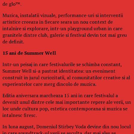
de glo™.
Muzica, instalatii vizuale, performance-uri si interventii
artistice creeaza in fiecare seara un nou context de
intalnire si explorare, intr-un playground urban in care
granitele dintre club, galerie si festival devin tot mai greu
de definit.
15 ani de Summer Well
Intr-un peisaj in care festivalurile se schimba constant,
Summer Well si-a pastrat identitatea: un eveniment
construit in jurul curiozitatii, al comunitatilor creative si al
experientelor care merg dincolo de muzica.
Editia aniversara marcheaza 15 ani in care festivalul a
devenit unul dintre cele mai importante repere ale verii, un
loc unde cultura pop, estetica contemporana si muzica se
intalnesc firesc.
In luna august, Domeniul Stirbey Voda devine din nou locul
in care soundtrack-ul verii se asculta, dar mai ales se