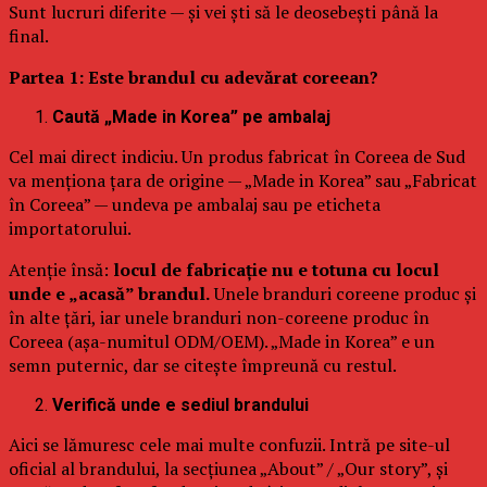
Sunt lucruri diferite — și vei ști să le deosebești până la
final.
Partea 1: Este brandul cu adevărat coreean?
Caută „Made in Korea” pe ambalaj
Cel mai direct indiciu. Un produs fabricat în Coreea de Sud
va menționa țara de origine — „Made in Korea” sau „Fabricat
în Coreea” — undeva pe ambalaj sau pe eticheta
importatorului.
Atenție însă:
locul de fabricație nu e totuna cu locul
unde e „acasă” brandul.
Unele branduri coreene produc și
în alte țări, iar unele branduri non-coreene produc în
Coreea (așa-numitul ODM/OEM). „Made in Korea” e un
semn puternic, dar se citește împreună cu restul.
Verifică unde e sediul brandului
Aici se lămuresc cele mai multe confuzii. Intră pe site-ul
oficial al brandului, la secțiunea „About” / „Our story”, și