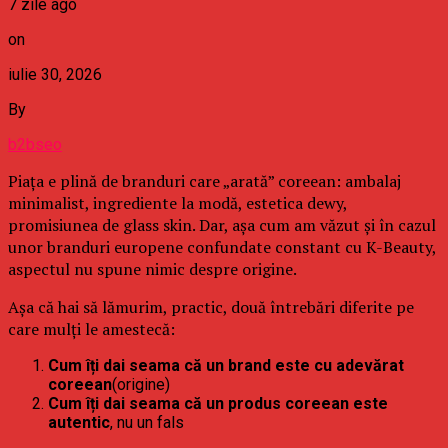
7 zile ago
on
iulie 30, 2026
By
b2bseo
Piața e plină de branduri care „arată” coreean: ambalaj
minimalist, ingrediente la modă, estetica dewy,
promisiunea de glass skin. Dar, așa cum am văzut și în cazul
unor branduri europene confundate constant cu K-Beauty,
aspectul nu spune nimic despre origine.
Așa că hai să lămurim, practic, două întrebări diferite pe
care mulți le amestecă:
Cum îți dai seama că un brand este cu adevărat
coreean
(origine)
Cum îți dai seama că un produs coreean este
autentic
, nu un fals