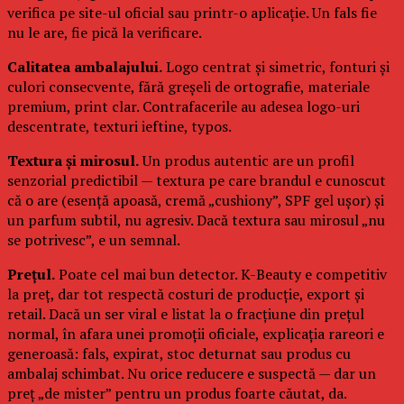
verifica pe site-ul oficial sau printr-o aplicație. Un fals fie
nu le are, fie pică la verificare.
Calitatea ambalajului.
Logo centrat și simetric, fonturi și
culori consecvente, fără greșeli de ortografie, materiale
premium, print clar. Contrafacerile au adesea logo-uri
descentrate, texturi ieftine, typos.
Textura și mirosul.
Un produs autentic are un profil
senzorial predictibil — textura pe care brandul e cunoscut
că o are (esență apoasă, cremă „cushiony”, SPF gel ușor) și
un parfum subtil, nu agresiv. Dacă textura sau mirosul „nu
se potrivesc”, e un semnal.
Prețul.
Poate cel mai bun detector. K-Beauty e competitiv
la preț, dar tot respectă costuri de producție, export și
retail. Dacă un ser viral e listat la o fracțiune din prețul
normal, în afara unei promoții oficiale, explicația rareori e
generoasă: fals, expirat, stoc deturnat sau produs cu
ambalaj schimbat. Nu orice reducere e suspectă — dar un
preț „de mister” pentru un produs foarte căutat, da.