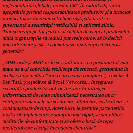
reglementările globale, precum CRA în cadrul UE, ridică
așteptările privind responsabilitatea produselor și a firmelor
producătoare, încrederea trebuie câștigată printr-o
guvernanță a securității verificabilă și aplicată zilnic.
Transparența pe tot parcursul ciclului de viață al produsului
ajută organizațiile să reducă punctele oarbe, să ia decizii
mai informate și să-și consolideze reziliența cibernetică
generală.”
„IMM-urile și MSP-urile se confruntă cu o presiune tot mai
mare de a-și consolida reziliența cibernetică, gestionând în
același timp medii IT din ce în ce mai complexe”,
a declarat
Ken Tsai, președinte al Zyxel Networks.
„Integrarea
securității produselor out-of-the-box în întreaga
infrastructură de rețea minimizează necesitatea unor
configurări manuale de securizare ulterioare, costisitoare și
consumatoare de timp. Acest lucru le permite partenerilor
noștri să implementeze soluțiile mai rapid, să simplifice
auditurile de conformitate și să ofere o bază de rețea
rezilientă care câștigă încrederea clienților.”