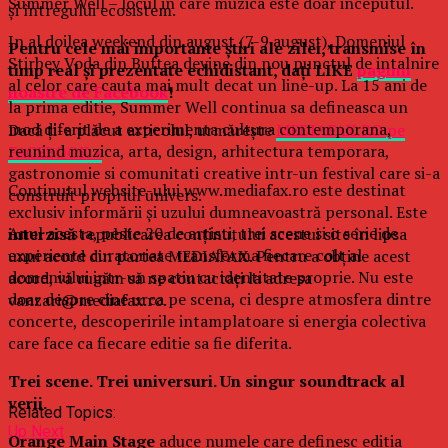
Summer Well – locul in care muzica este doar inceputul.
şi întregului ecosistem.
In al doilea weekend din august (7-9 august), Domeniul
Pentru cele mai importante ştiri ale zilei, transmise în
Stirbey Voda din Buftea devine din nou punctul de intalnire
timp real şi prezentate echidistant, daţi LIKE
paginii
al celor care cauta mai mult decat un line-up. La 15 ani de
noastre de Facebook
!
la prima editie, Summer Well continua sa defineasca un
mod diferit de a experimenta cultura contemporana,
Dacă ţi-a plăcut articolul, urmăreşte
MEDIAFAX.RO pe
reunind muzica, arta, design, arhitectura temporara,
FACEBOOK »
gastronomie si comunitati creative intr-un festival care si-a
Conținutul website-ului www.mediafax.ro este destinat
construit propriul univers.
exclusiv informării și uzului dumneavoastră personal. Este
Anul acesta, peste 20 de artisti, trei scene si o serie de
interzisă
republicarea conținutului acestui site în lipsa
experiente curatoriate transforma fiecare colt al
unui acord din partea MEDIAFAX. Pentru a obține acest
domeniului intr-un spatiu cu identitate proprie. Nu este
acord, vă rugăm să ne contactați la adresa
doar despre cine urca pe scena, ci despre atmosfera dintre
vanzari@mediafax.ro.
concerte, descoperirile intamplatoare si energia colectiva
care face ca fiecare editie sa fie diferita.
Trei scene. Trei universuri. Un singur soundtrack al
verii.
Related Topics:
Up Next
Orange Main Stage
aduce numele care definesc editia