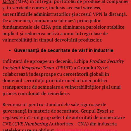
factor
(MFA) în întregul portofoliu de produse al companiei
și în serviciile conexe, inclusiv accesul wireless,
autentificările administratorilor și accesul VPN la distanță.
De asemenea, compania se aliniază principiilor
fundamentale ale CISA prin eliminarea parolelor stabilite
implicit și reducerea activă a unor întregi clase de
vulnerabilități în timpul dezvoltării produselor.
Guvernanță de securitate de vârf în industrie
Înființată de aproape un deceniu, Echipa
Product Security
Incident Response Team
(PSIRT) a Grupului Zyxel
colaborează îndeaproape cu cercetătorii globali în
domeniul securității prin intermediul unei politici
transparente de semnalare a vulnerabilităților și al unui
proces coordonat de remediere.
Recunoscut pentru standardele sale riguroase de
guvernanță în materie de securitate, Grupul Zyxel se
regăsește într-un grup select de autorități de numerotare
CVE (
CVE Numbering
Authorities – CNA) din industria
rețelelor care au obținut
două niveluri de acceptare ca