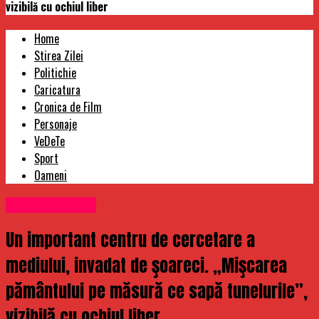
vizibilă cu ochiul liber
Home
Stirea Zilei
Politichie
Caricatura
Cronica de Film
Personaje
VeDeTe
Sport
Oameni
Uncategorized
Un important centru de cercetare a
mediului, invadat de şoareci. „Mişcarea
pământului pe măsură ce sapă tunelurile”,
vizibilă cu ochiul liber