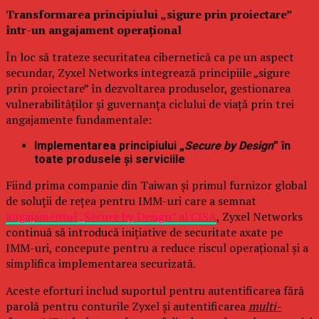
Transformarea principiului „sigure prin proiectare”
într-un angajament operațional
În loc să trateze securitatea cibernetică ca pe un aspect
secundar, Zyxel Networks integrează principiile „sigure
prin proiectare” în dezvoltarea produselor, gestionarea
vulnerabilităților și guvernanța ciclului de viață prin trei
angajamente fundamentale:
Implementarea principiului „
Secure by Design
” în
toate produsele și serviciile
Fiind prima companie din Taiwan și primul furnizor global
de soluții de rețea pentru IMM-uri care a semnat
angajamentul „Secure by Design” al CISA
, Zyxel Networks
continuă să introducă inițiative de securitate axate pe
IMM-uri, concepute pentru a reduce riscul operațional și a
simplifica implementarea securizată.
Aceste eforturi includ suportul pentru autentificarea fără
parolă pentru conturile Zyxel și autentificarea
multi-