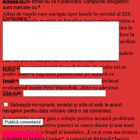
ecosistem.
Adresa ta de email nu va fi publicată.
Câmpurile obligatorii
sunt marcate cu
*
Aduşi de vasele care navigau spre insule în secolul al XIX-
Comentariu
*
lea, rozătoarele au găsit în Farallon locul perfect pentru a
forma adevărate colonii. Populaţia de şoareci s-a extins la
un asemenea nivel încât oamenii au început să se refere la
ei ca la un fenomen similar ciumei, a adăugat The Guardian.
Cercetătorii au fost nevoiţi să împartă insula cu animalele
care nu pot fi îndepărtate cu niciun chip. Numărul
şoarecilor a crescut atât de mult încât „de multe ori se
Nume
*
poate observa mişcarea pământului pe măsură ce
rozătoarele îşi sapă tunelurile dedesubt”, a declarat
Email
*
ecologistul marin Pete Warzybok. „Este cu adevărat
Site web
uluitor”, a mai spus el.
Salvează-mi numele, emailul și site-ul web în acest
navigator pentru data viitoare când o să comentez.
Autorităţile nu pot găsi o soluţie pentru această problemă
deoarece otrava pentru şoareci ar cauza daune şi mai mari
ecosistemului deja fragil al insulelor. „E ca şi cum am arunca
Uncategorized
o bombă în Marele Canion”, a comentat Richard Charter,