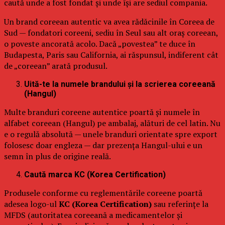
caută unde a fost fondat și unde își are sediul compania.
Un brand coreean autentic va avea rădăcinile în Coreea de
Sud — fondatori coreeni, sediu în Seul sau alt oraș coreean,
o poveste ancorată acolo. Dacă „povestea” te duce în
Budapesta, Paris sau California, ai răspunsul, indiferent cât
de „coreean” arată produsul.
Uită-te la numele brandului și la scrierea coreeană
(Hangul)
Multe branduri coreene autentice poartă și numele în
alfabet coreean (Hangul) pe ambalaj, alături de cel latin. Nu
e o regulă absolută — unele branduri orientate spre export
folosesc doar engleza — dar prezența Hangul-ului e un
semn în plus de origine reală.
Caută marca KC (Korea Certification)
Produsele conforme cu reglementările coreene poartă
adesea logo-ul
KC (Korea Certification)
sau referințe la
MFDS (autoritatea coreeană a medicamentelor și