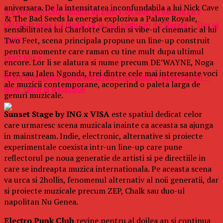
aniversara. De la intensitatea inconfundabila a lui Nick Cave
S-a aflat MISTERUL ÈedinÈei de guvern: De unde vin banii cu care
& The Bad Seeds la energia exploziva a Palaye Royale,
CÄtÄlin Predoiu s-a lÄudat cÄ au fost confiscaÈi din Monaco – Stiri pe
sensibilitatea lui Charlotte Cardin si vibe-ul cinematic al lui
surse
Two Feet, scena principala propune un line-up construit
pentru momente care raman cu tine mult dupa ultimul
Don't Miss
encore. Lor li se alatura si nume precum DE’WAYNE, Noga
Erez sau Jalen Ngonda, trei dintre cele mai interesante voci
Intern Intelligence Dumbravă/Extern Intelligence Predoiu/Exintell –
ale muzicii contemporane, acoperind o paleta larga de
Intell, șantaj la președinte!
genuri muzicale.
Sunset Stage by ING x VISA
este spatiul dedicat celor
care urmaresc scena muzicala inainte ca aceasta sa ajunga
in mainstream. Indie, electronic, alternative si proiecte
experimentale coexista intr-un line-up care pune
reflectorul pe noua generatie de artisti si pe directiile in
care se indreapta muzica internationala. Pe aceasta scena
va urca si 2hollis, fenomenul alternativ al noii generatii, dar
si proiecte muzicale precum ZEP, Chalk sau duo-ul
napolitan Nu Genea.
Electro Punk Club
revine pentru al doilea an si continua