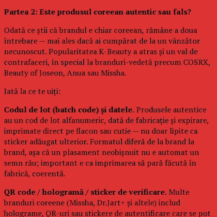
Partea 2: Este produsul coreean autentic sau fals?
Odată ce știi că brandul e chiar coreean, rămâne a doua
întrebare — mai ales dacă ai cumpărat de la un vânzător
necunoscut. Popularitatea K-Beauty a atras și un val de
contrafaceri, în special la branduri-vedetă precum COSRX,
Beauty of Joseon, Anua sau Missha.
Iată la ce te uiți:
Codul de lot (batch code) și datele.
Produsele autentice
au un cod de lot alfanumeric, dată de fabricație și expirare,
imprimate direct pe flacon sau cutie — nu doar lipite ca
sticker adăugat ulterior. Formatul diferă de la brand la
brand, așa că un plasament neobișnuit nu e automat un
semn rău; important e ca imprimarea să pară făcută în
fabrică, coerentă.
QR code / hologramă / sticker de verificare.
Multe
branduri coreene (Missha, Dr.Jart+ și altele) includ
holograme, QR-uri sau stickere de autentificare care se pot