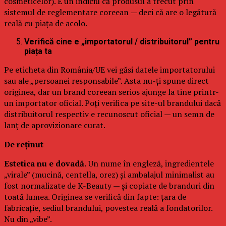
cosmeticelor). E un indiciu că produsul a trecut prin
sistemul de reglementare coreean — deci că are o legătură
reală cu piața de acolo.
Verifică cine e „importatorul / distribuitorul” pentru
piața ta
Pe eticheta din România/UE vei găsi datele importatorului
sau ale „persoanei responsabile”. Asta nu-ți spune direct
originea, dar un brand coreean serios ajunge la tine printr-
un importator oficial. Poți verifica pe site-ul brandului dacă
distribuitorul respectiv e recunoscut oficial — un semn de
lanț de aprovizionare curat.
De reținut
Estetica nu e dovadă.
Un nume în engleză, ingredientele
„virale” (mucină, centella, orez) și ambalajul minimalist au
fost normalizate de K-Beauty — și copiate de branduri din
toată lumea. Originea se verifică din fapte: țara de
fabricație, sediul brandului, povestea reală a fondatorilor.
Nu din „vibe”.