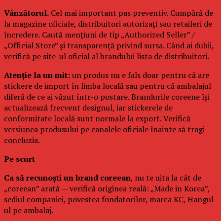
Vânzătorul.
Cel mai important pas preventiv. Cumpără de
la magazine oficiale, distribuitori autorizați sau retaileri de
încredere. Caută mențiuni de tip „Authorized Seller” /
„Official Store” și transparență privind sursa. Când ai dubii,
verifică pe site-ul oficial al brandului lista de distribuitori.
Atenție la un mit:
un produs nu e fals doar pentru că are
stickere de import în limba locală sau pentru că ambalajul
diferă de ce ai văzut într-o postare. Brandurile coreene își
actualizează frecvent designul, iar stickerele de
conformitate locală sunt normale la export. Verifică
versiunea produsului pe canalele oficiale înainte să tragi
concluzia.
Pe scurt
Ca să recunoști un brand coreean
, nu te uita la cât de
„coreean” arată — verifică originea reală: „Made in Korea”,
sediul companiei, povestea fondatorilor, marca KC, Hangul-
ul pe ambalaj.