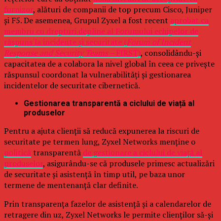
furnizor
, alături de companii de top precum Cisco, Juniper
și F5. De asemenea, Grupul Zyxel a fost recent
aprobat ca
membru cu drepturi depline al Forumului echipelor de
răspuns la incidente și securitate (
Forum of Incident
Response and Security Teams –
FIRST)
, consolidându-și
capacitatea de a colabora la nivel global în ceea ce privește
răspunsul coordonat la vulnerabilități și gestionarea
incidentelor de securitate cibernetică.
Gestionarea transparentă a ciclului de viață al
produselor
Pentru a ajuta clienții să reducă expunerea la riscuri de
securitate pe termen lung, Zyxel Networks menține o
politică
transparentă
de gestionare a ciclului de viață al
produselor
, asigurându-se că produsele primesc actualizări
de securitate și asistență în timp util, pe baza unor
termene de mentenanță clar definite.
Prin transparența fazelor de asistență și a calendarelor de
retragere din uz, Zyxel Networks le permite clienților să-și