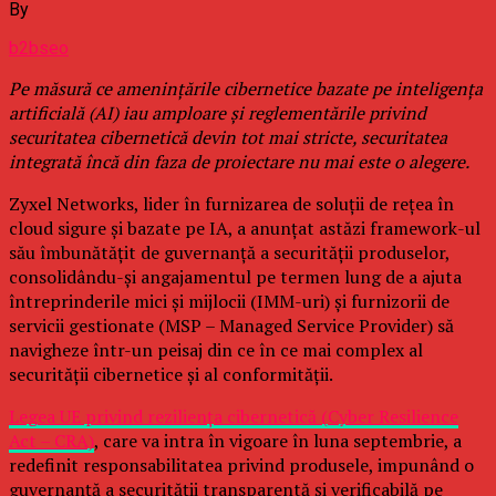
By
b2bseo
Pe măsură ce amenințările cibernetice bazate pe inteligența
artificială (AI) iau amploare și reglementările privind
securitatea cibernetică devin tot mai stricte, securitatea
integrată încă din faza de proiectare nu mai este o alegere.
Zyxel Networks, lider în furnizarea de soluții de rețea în
cloud sigure și bazate pe IA, a anunțat astăzi framework-ul
său îmbunătățit de guvernanță a securității produselor,
consolidându-și angajamentul pe termen lung de a ajuta
întreprinderile mici și mijlocii (IMM-uri) și furnizorii de
servicii gestionate (MSP – Managed Service Provider) să
navigheze într-un peisaj din ce în ce mai complex al
securității cibernetice și al conformității.
Legea UE privind reziliența cibernetică (Cyber Resilience
Act – CRA)
, care va intra în vigoare în luna septembrie, a
redefinit responsabilitatea privind produsele, impunând o
guvernanță a securității transparentă și verificabilă pe