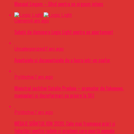
Masajul Lingam – Ghid pentru un orgasm intens
Oameni
4 ani ago
Soluții de iluminare Logic Light pentru un apartament
Uncategorized
7 ani ago
Avantajele si dezavantajele de a lucra intr-un coafor
Politichie
7 ani ago
Ministrul justitiei Catalin Predoiu – promotor de fakenews,
manipulari si dezinformari cu privire la SIIJ
Politichie
7 ani ago
MESAJE SFÂNTUL ION 2020. Cele mai frumoase urări şi
felicitări pentru rudele şi prietenii care poartă numele