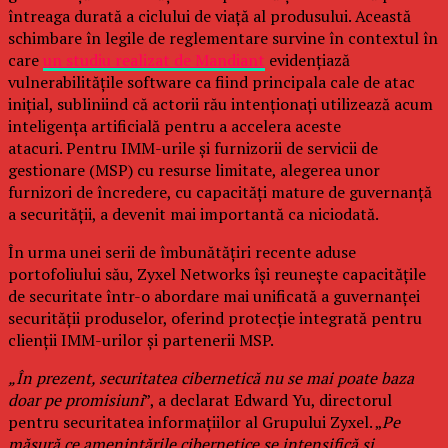
întreaga durată a ciclului de viață al produsului. Această
schimbare în legile de reglementare survine în contextul în
care
un studiu realizat de Mandiant
evidențiază
vulnerabilitățile software ca fiind principala cale de atac
inițial, subliniind că actorii rău intenționați utilizează acum
inteligența artificială pentru a accelera aceste
atacuri. Pentru IMM-urile și furnizorii de servicii de
gestionare (MSP) cu resurse limitate, alegerea unor
furnizori de încredere, cu capacități mature de guvernanță
a securității, a devenit mai importantă ca niciodată.
În urma unei serii de îmbunătățiri recente aduse
portofoliului său, Zyxel Networks își reunește capacitățile
de securitate într-o abordare mai unificată a guvernanței
securității produselor, oferind protecție integrată pentru
clienții IMM-urilor și partenerii MSP.
„În prezent, securitatea cibernetică nu se mai poate baza
doar pe promisiuni
”, a declarat Edward Yu, directorul
pentru securitatea informațiilor al Grupului Zyxel. „
Pe
măsură ce amenințările cibernetice se intensifică și