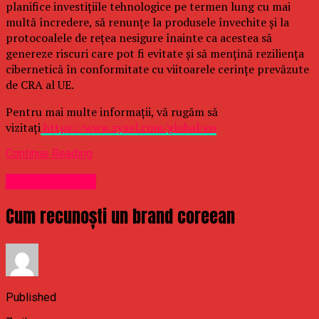
planifice investițiile tehnologice pe termen lung cu mai
multă încredere, să renunțe la produsele învechite și la
protocoalele de rețea nesigure înainte ca acestea să
genereze riscuri care pot fi evitate și să mențină reziliența
cibernetică în conformitate cu viitoarele cerințe prevăzute
de CRA al UE.
Pentru mai multe informații, vă rugăm să
vizitați
https://www.zyxel.com/global/en
Continue Reading
Uncategorized
Cum recunoști un brand coreean
Published