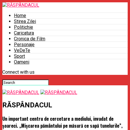
Home
Stirea Zilei
Politichie
Caricatura
Cronica de Film
Personaje
VeDeTe
Sport
Oameni
Connect with us
RĂSPÂNDACUL
Un important centru de cercetare a mediului, invadat de
şoareci. „Mişcarea pământului pe măsură ce sapă tunelurile”,