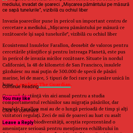
Invazia şoarecilor pune în pericol un important centru de
cercetare a mediului. „Mişcarea pământului pe măsură ce
rozătoarele îşi sapă tunelurile”, vizibilă cu ochiul liber
Ecosistemul Insulelor Farallon, deosebit de valoros pentru
cercetările ştiinţifice şi pentru întreaga Planetă, este pus
în pericol de invazia micilor rozătoare. Situate în nordul
Californiei, la 48 de kilometri de San Francisco, insulele
găzduiesc nu mai puţin de 300.000 de specii de păsări
marine, lei de mare, 5 tipuri de foci rare şi o pasăre unică în
lume,
a explicat
The Guardian
.
Continue Reading
Oamenii de ştiinţă vin aici anual pentru a studia
You may like
comportamentul rechinilor sau migraţia păsărilor, dar
Insulele Farallon mai au de o lungă perioadă de timp şi alţi
Click to comment
vizitatori regulaţi. Zeci de mii de şoareci au luat cu asalt
această oază a biodiversităţii, aceştia reprezentând o
Leave a Reply
ameninţare serioasă pentru menţinerea echilibrului în