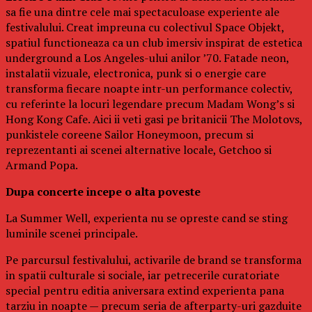
sa fie una dintre cele mai spectaculoase experiente ale
festivalului. Creat impreuna cu colectivul Space Objekt,
spatiul functioneaza ca un club imersiv inspirat de estetica
underground a Los Angeles-ului anilor ’70. Fatade neon,
instalatii vizuale, electronica, punk si o energie care
transforma fiecare noapte intr-un performance colectiv,
cu referinte la locuri legendare precum Madam Wong’s si
Hong Kong Cafe. Aici ii veti gasi pe britanicii The Molotovs,
punkistele coreene Sailor Honeymoon, precum si
reprezentanti ai scenei alternative locale, Getchoo si
Armand Popa.
Dupa concerte incepe o alta poveste
La Summer Well, experienta nu se opreste cand se sting
luminile scenei principale.
Pe parcursul festivalului, activarile de brand se transforma
in spatii culturale si sociale, iar petrecerile curatoriate
special pentru editia aniversara extind experienta pana
tarziu in noapte — precum seria de afterparty-uri gazduite