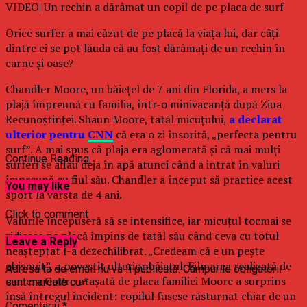
VIDEO| Un rechin a dărâmat un copil de pe placa de surf
Orice surfer a mai căzut de pe placă la viaţa lui, dar câţi
dintre ei se pot lăuda că au fost dărâmaţi de un rechin în
carne şi oase?
Chandler Moore, un băieţel de 7 ani din Florida, a mers la
plajă împreună cu familia, într-o minivacanţă după Ziua
Recunoştinţei. Shaun Moore, tatăl micuţului,
a declarat
ulterior pentru
CNN
că era o zi însorită, „perfecta pentru
surf”. A mai spus că plaja era aglomerată şi că mai mulţi
Continue Reading
surferi se aflau deja în apă atunci când a intrat în valuri
împreună cu fiul său. Chandler a început să practice acest
You may like
sport la vârsta de 4 ani.
Click to comment
Valurile începuseră să se intensifice, iar micuţul tocmai se
ridicase pe placă împins de tatăl său când ceva cu totul
Leave a Reply
neaşteptat l-a dezechilibrat. „Credeam că e un peşte
obişnuit”, a povestit ulterior băiatul. Filmarea realizată de
Adresa ta de email nu va fi publicată.
Câmpurile obligatorii
camera GoPro ataşată de placa familiei Moore a surprins
sunt marcate cu
*
însă întregul incident: copilul fusese răsturnat chiar de un
Comentariu
*