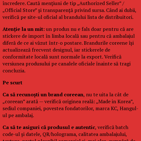
încredere. Caută mențiuni de tip „Authorized Seller” /
„Official Store” și transparență privind sursa. Când ai dubii,
verifică pe site-ul oficial al brandului lista de distribuitori.
Atenție la un mit:
un produs nu e fals doar pentru că are
stickere de import în limba locală sau pentru că ambalajul
diferă de ce ai văzut într-o postare. Brandurile coreene își
actualizează frecvent designul, iar stickerele de
conformitate locală sunt normale la export. Verifică
versiunea produsului pe canalele oficiale înainte să tragi
concluzia.
Pe scurt
Ca să recunoști un brand coreean
, nu te uita la cât de
„coreean” arată — verifică originea reală: „Made in Korea”,
sediul companiei, povestea fondatorilor, marca KC, Hangul-
ul pe ambalaj.
Ca să te asiguri că produsul e autentic
, verifică batch
code-ul și datele, QR/holograma, calitatea ambalajului,
textura, prețul plauzibil comercial și, mai ales, cumpără de