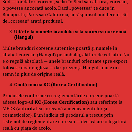
Sud — fondatori coreeni, sediu în Seul sau alt oraș coreean,
o poveste ancorată acolo. Dacă „povestea” te duce în
Budapesta, Paris sau California, ai răspunsul, indiferent cât
de „coreean” arată produsul.
Uită-te la numele brandului și la scrierea coreeană
(Hangul)
Multe branduri coreene autentice poartă și numele în
alfabet coreean (Hangul) pe ambalaj, alături de cel latin. Nu
e o regulă absolută — unele branduri orientate spre export
folosesc doar engleza — dar prezența Hangul-ului e un
semn în plus de origine reală.
Caută marca KC (Korea Certification)
Produsele conforme cu reglementările coreene poartă
adesea logo-ul
KC (Korea Certification)
sau referințe la
MFDS (autoritatea coreeană a medicamentelor și
cosmeticelor). E un indiciu că produsul a trecut prin
sistemul de reglementare coreean — deci că are o legătură
reală cu piața de acolo.