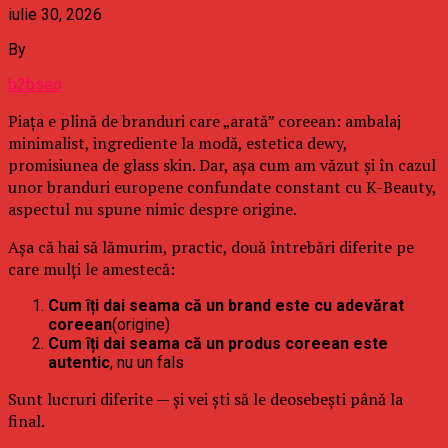
iulie 30, 2026
By
b2bseo
Piața e plină de branduri care „arată” coreean: ambalaj
minimalist, ingrediente la modă, estetica dewy,
promisiunea de glass skin. Dar, așa cum am văzut și în cazul
unor branduri europene confundate constant cu K-Beauty,
aspectul nu spune nimic despre origine.
Așa că hai să lămurim, practic, două întrebări diferite pe
care mulți le amestecă:
Cum îți dai seama că un brand este cu adevărat
coreean
(origine)
Cum îți dai seama că un produs coreean este
autentic
, nu un fals
Sunt lucruri diferite — și vei ști să le deosebești până la
final.