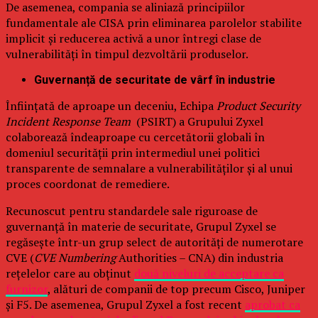
De asemenea, compania se aliniază principiilor
fundamentale ale CISA prin eliminarea parolelor stabilite
implicit și reducerea activă a unor întregi clase de
vulnerabilități în timpul dezvoltării produselor.
Guvernanță de securitate de vârf în industrie
Înființată de aproape un deceniu, Echipa
Product Security
Incident Response Team
(PSIRT) a Grupului Zyxel
colaborează îndeaproape cu cercetătorii globali în
domeniul securității prin intermediul unei politici
transparente de semnalare a vulnerabilităților și al unui
proces coordonat de remediere.
Recunoscut pentru standardele sale riguroase de
guvernanță în materie de securitate, Grupul Zyxel se
regăsește într-un grup select de autorități de numerotare
CVE (
CVE Numbering
Authorities – CNA) din industria
rețelelor care au obținut
două niveluri de acceptare ca
furnizor
, alături de companii de top precum Cisco, Juniper
și F5. De asemenea, Grupul Zyxel a fost recent
aprobat ca