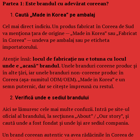
Partea 1: Este brandul cu adevărat coreean?
Caută „Made in Korea” pe ambalaj
Cel mai direct indiciu. Un produs fabricat în Coreea de Sud
va menționa țara de origine — „Made in Korea” sau „Fabricat
în Coreea” — undeva pe ambalaj sau pe eticheta
importatorului.
Atenție însă:
locul de fabricație nu e totuna cu locul
unde e „acasă” brandul.
Unele branduri coreene produc și
în alte țări, iar unele branduri non-coreene produc în
Coreea (așa-numitul ODM/OEM). „Made in Korea” e un
semn puternic, dar se citește împreună cu restul.
Verifică unde e sediul brandului
Aici se lămuresc cele mai multe confuzii. Intră pe site-ul
oficial al brandului, la secțiunea „About” / „Our story”, și
caută unde a fost fondat și unde își are sediul compania.
Un brand coreean autentic va avea rădăcinile în Coreea de