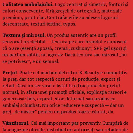
Calitatea ambalajului.
Logo centrat și simetric, fonturi și
culori consecvente, fără greșeli de ortografie, materiale
premium, print clar. Contrafacerile au adesea logo-uri
descentrate, texturi ieftine, typos.
Textura și mirosul.
Un produs autentic are un profil
senzorial predictibil — textura pe care brandul e cunoscut
că o are (esență apoasă, cremă „cushiony”, SPF gel ușor) și
un parfum subtil, nu agresiv. Dacă textura sau mirosul „nu
se potrivesc”, e un semnal.
Prețul.
Poate cel mai bun detector. K-Beauty e competitiv
la preț, dar tot respectă costuri de producție, export și
retail. Dacă un ser viral e listat la o fracțiune din prețul
normal, în afara unei promoții oficiale, explicația rareori e
generoasă: fals, expirat, stoc deturnat sau produs cu
ambalaj schimbat. Nu orice reducere e suspectă — dar un
preț „de mister” pentru un produs foarte căutat, da.
Vânzătorul.
Cel mai important pas preventiv. Cumpără de
la magazine oficiale, distribuitori autorizați sau retaileri de