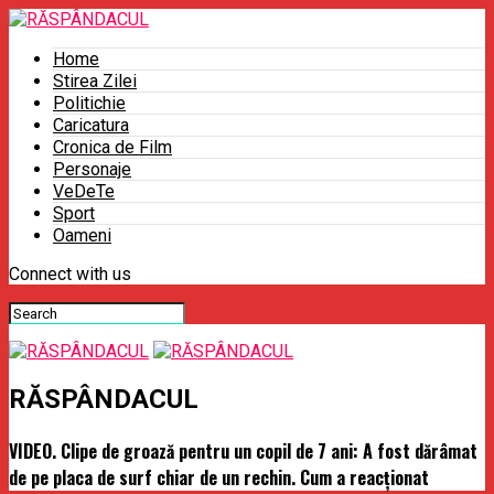
Home
Stirea Zilei
Politichie
Caricatura
Cronica de Film
Personaje
VeDeTe
Sport
Oameni
Connect with us
RĂSPÂNDACUL
VIDEO. Clipe de groază pentru un copil de 7 ani: A fost dărâmat
de pe placa de surf chiar de un rechin. Cum a reacţionat