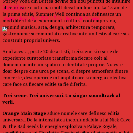
Stirbey Voda din Buftea devine din nou punctul de intalnire
al celor care cauta mai mult decat un line-up. La 15 ani de
Don't Miss
la prima editie, Summer Well continua sa defineasca un
Iohannis descinde la CSM – Ziarul Incisiv de Prahova
mod diferit de a experimenta cultura contemporana,
reunind muzica, arta, design, arhitectura temporara,
gastronomie si comunitati creative intr-un festival care si-a
construit propriul univers.
Anul acesta, peste 20 de artisti, trei scene si o serie de
experiente curatoriate transforma fiecare colt al
domeniului intr-un spatiu cu identitate proprie. Nu este
doar despre cine urca pe scena, ci despre atmosfera dintre
concerte, descoperirile intamplatoare si energia colectiva
care face ca fiecare editie sa fie diferita.
Trei scene. Trei universuri. Un singur soundtrack al
verii.
Orange Main Stage
aduce numele care definesc editia
aniversara. De la intensitatea inconfundabila a lui Nick Cave
& The Bad Seeds la energia exploziva a Palaye Royale,
sensibilitatea lui Charlotte Cardin si vibe-ul cinematic al lui