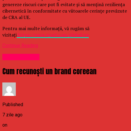
genereze riscuri care pot fi evitate și să mențină reziliența
cibernetică în conformitate cu viitoarele cerințe prevăzute
de CRA al UE.
Pentru mai multe informații, vă rugăm să
vizitați
https://www.zyxel.com/global/en
Continue Reading
Uncategorized
Cum recunoști un brand coreean
Published
7 zile ago
on