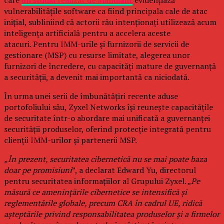
care
un studiu realizat de Mandiant
evidențiază
vulnerabilitățile software ca fiind principala cale de atac
inițial, subliniind că actorii rău intenționați utilizează acum
inteligența artificială pentru a accelera aceste
atacuri. Pentru IMM-urile și furnizorii de servicii de
gestionare (MSP) cu resurse limitate, alegerea unor
furnizori de încredere, cu capacități mature de guvernanță
a securității, a devenit mai importantă ca niciodată.
În urma unei serii de îmbunătățiri recente aduse
portofoliului său, Zyxel Networks își reunește capacitățile
de securitate într-o abordare mai unificată a guvernanței
securității produselor, oferind protecție integrată pentru
clienții IMM-urilor și partenerii MSP.
„În prezent, securitatea cibernetică nu se mai poate baza
doar pe promisiuni
”, a declarat Edward Yu, directorul
pentru securitatea informațiilor al Grupului Zyxel. „
Pe
măsură ce amenințările cibernetice se intensifică și
reglementările globale, precum CRA în cadrul UE, ridică
așteptările privind responsabilitatea produselor și a firmelor