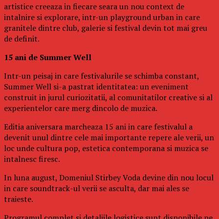
artistice creeaza in fiecare seara un nou context de
intalnire si explorare, intr-un playground urban in care
granitele dintre club, galerie si festival devin tot mai greu
de definit.
15 ani de Summer Well
Intr-un peisaj in care festivalurile se schimba constant,
Summer Well si-a pastrat identitatea: un eveniment
construit in jurul curiozitatii, al comunitatilor creative si al
experientelor care merg dincolo de muzica.
Editia aniversara marcheaza 15 ani in care festivalul a
devenit unul dintre cele mai importante repere ale verii, un
loc unde cultura pop, estetica contemporana si muzica se
intalnesc firesc.
In luna august, Domeniul Stirbey Voda devine din nou locul
in care soundtrack-ul verii se asculta, dar mai ales se
traieste.
Programul complet si detaliile logistice sunt disponibile pe