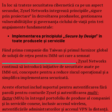
În loc să trateze securitatea cibernetică ca pe un aspect
secundar, Zyxel Networks integrează principiile „sigure
prin proiectare” în dezvoltarea produselor, gestionarea
vulnerabilităților și guvernanța ciclului de viață prin trei
angajamente fundamentale:
Implementarea principiului „
Secure by Design
” în
toate produsele și serviciile
Fiind prima companie din Taiwan și primul furnizor global
de soluții de rețea pentru IMM-uri care a semnat
angajamentul „Secure by Design” al CISA
, Zyxel Networks
continuă să introducă inițiative de securitate axate pe
IMM-uri, concepute pentru a reduce riscul operațional și a
simplifica implementarea securizată.
Aceste eforturi includ suportul pentru autentificarea fără
parolă pentru conturile Zyxel și autentificarea
multi-
factor
(MFA) în întregul portofoliu de produse al companiei
și în serviciile conexe, inclusiv accesul wireless,
autentificările administratorilor și accesul VPN la distanță.