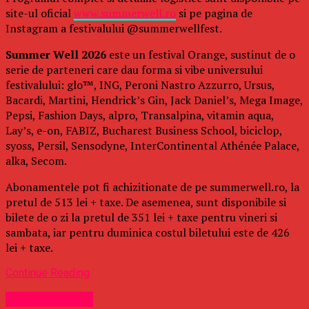
site-ul oficial
www.summerwell.ro
si pe pagina de
Instagram a festivalului @summerwellfest.
Summer Well 2026
este un festival Orange, sustinut de o
serie de parteneri care dau forma si vibe universului
festivalului: glo™, ING, Peroni Nastro Azzurro, Ursus,
Bacardi, Martini, Hendrick’s Gin, Jack Daniel’s, Mega Image,
Pepsi, Fashion Days, alpro, Transalpina, vitamin aqua,
Lay’s, e-on, FABIZ, Bucharest Business School, biciclop,
syoss, Persil, Sensodyne, InterContinental Athénée Palace,
alka, Secom.
Abonamentele pot fi achizitionate de pe summerwell.ro, la
pretul de 513 lei + taxe. De asemenea, sunt disponibile si
bilete de o zi la pretul de 351 lei + taxe pentru vineri si
sambata, iar pentru duminica costul biletului este de 426
lei + taxe.
Continue Reading
Uncategorized