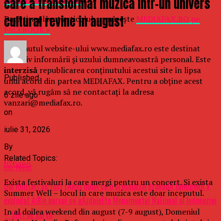
care a transformat muzica intr-un univers
cultural revine in august
Dacă ţi-a plăcut articolul, urmăreşte
MEDIAFAX.RO pe
FACEBOOK »
Conținutul website-ului www.mediafax.ro este destinat
exclusiv informării și uzului dumneavoastră personal. Este
interzisă
republicarea conținutului acestui site în lipsa
Published
unui acord din partea MEDIAFAX. Pentru a obține acest
acord, vă rugăm să ne contactați la adresa
6 zile ago
vanzari@mediafax.ro.
on
iulie 31, 2026
By
Related Topics:
b2bseo
Up Next
Exista festivaluri la care mergi pentru un concert. Si exista
Doi militari au fost rÄniÈi dupÄ ce o presupusÄ grenadÄ fumigenÄ a
Summer Well – locul in care muzica este doar inceputul.
explodat Ã®n parcul ce gÄzduieÈte Monumentul NaÈional al Indoneziei
In al doilea weekend din august (7-9 august), Domeniul
– Stiri pe surse