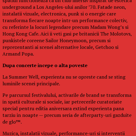
spatiul functioneaza ca un club imersiv inspirat de estetica
underground a Los Angeles-ului anilor ’70. Fatade neon,
instalatii vizuale, electronica, punk si o energie care
transforma fiecare noapte intr-un performance colectiv,
cu referinte la locuri legendare precum Madam Wong’s si
Hong Kong Cafe. Aici ii veti gasi pe britanicii The Molotovs,
punkistele coreene Sailor Honeymoon, precum si
reprezentanti ai scenei alternative locale, Getchoo si
Armand Popa.
Dupa concerte incepe o alta poveste
La Summer Well, experienta nu se opreste cand se sting
luminile scenei principale.
Pe parcursul festivalului, activarile de brand se transforma
in spatii culturale si sociale, iar petrecerile curatoriate
special pentru editia aniversara extind experienta pana
tarziu in noapte — precum seria de afterparty-uri gazduite
de glo™.
Muzica, instalatii vizuale, performance-uri si interventii