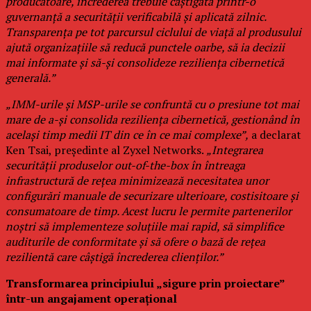
producătoare, încrederea trebuie câștigată printr-o
guvernanță a securității verificabilă și aplicată zilnic.
Transparența pe tot parcursul ciclului de viață al produsului
ajută organizațiile să reducă punctele oarbe, să ia decizii
mai informate și să-și consolideze reziliența cibernetică
generală.”
„IMM-urile și MSP-urile se confruntă cu o presiune tot mai
mare de a-și consolida reziliența cibernetică, gestionând în
același timp medii IT din ce în ce mai complexe”,
a declarat
Ken Tsai, președinte al Zyxel Networks.
„Integrarea
securității produselor out-of-the-box în întreaga
infrastructură de rețea minimizează necesitatea unor
configurări manuale de securizare ulterioare, costisitoare și
consumatoare de timp. Acest lucru le permite partenerilor
noștri să implementeze soluțiile mai rapid, să simplifice
auditurile de conformitate și să ofere o bază de rețea
rezilientă care câștigă încrederea clienților.”
Transformarea principiului „sigure prin proiectare”
într-un angajament operațional