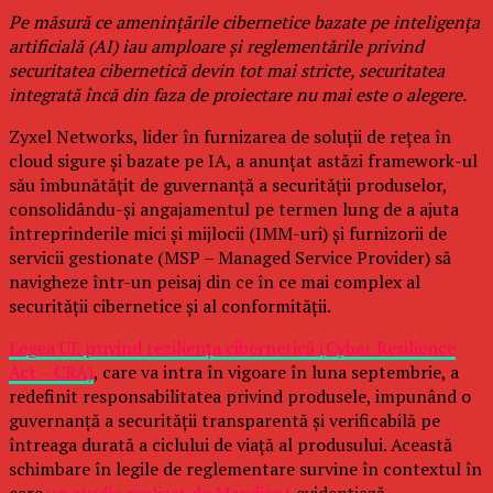
Pe măsură ce amenințările cibernetice bazate pe inteligența
artificială (AI) iau amploare și reglementările privind
securitatea cibernetică devin tot mai stricte, securitatea
integrată încă din faza de proiectare nu mai este o alegere.
Zyxel Networks, lider în furnizarea de soluții de rețea în
cloud sigure și bazate pe IA, a anunțat astăzi framework-ul
său îmbunătățit de guvernanță a securității produselor,
consolidându-și angajamentul pe termen lung de a ajuta
întreprinderile mici și mijlocii (IMM-uri) și furnizorii de
servicii gestionate (MSP – Managed Service Provider) să
navigheze într-un peisaj din ce în ce mai complex al
securității cibernetice și al conformității.
Legea UE privind reziliența cibernetică (Cyber Resilience
Act – CRA)
, care va intra în vigoare în luna septembrie, a
redefinit responsabilitatea privind produsele, impunând o
guvernanță a securității transparentă și verificabilă pe
întreaga durată a ciclului de viață al produsului. Această
schimbare în legile de reglementare survine în contextul în