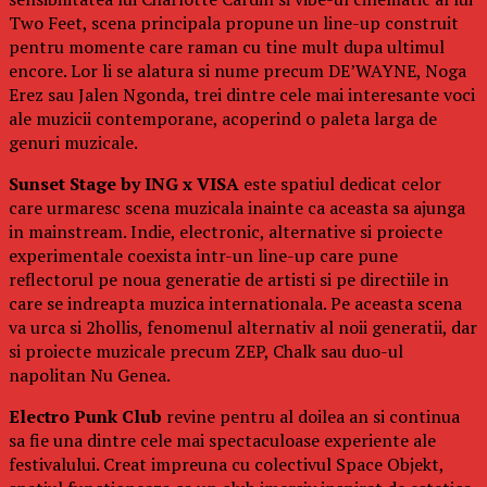
Two Feet, scena principala propune un line-up construit
pentru momente care raman cu tine mult dupa ultimul
encore. Lor li se alatura si nume precum DE’WAYNE, Noga
Erez sau Jalen Ngonda, trei dintre cele mai interesante voci
ale muzicii contemporane, acoperind o paleta larga de
genuri muzicale.
Sunset Stage by ING x VISA
este spatiul dedicat celor
care urmaresc scena muzicala inainte ca aceasta sa ajunga
in mainstream. Indie, electronic, alternative si proiecte
experimentale coexista intr-un line-up care pune
reflectorul pe noua generatie de artisti si pe directiile in
care se indreapta muzica internationala. Pe aceasta scena
va urca si 2hollis, fenomenul alternativ al noii generatii, dar
si proiecte muzicale precum ZEP, Chalk sau duo-ul
napolitan Nu Genea.
Electro Punk Club
revine pentru al doilea an si continua
sa fie una dintre cele mai spectaculoase experiente ale
festivalului. Creat impreuna cu colectivul Space Objekt,