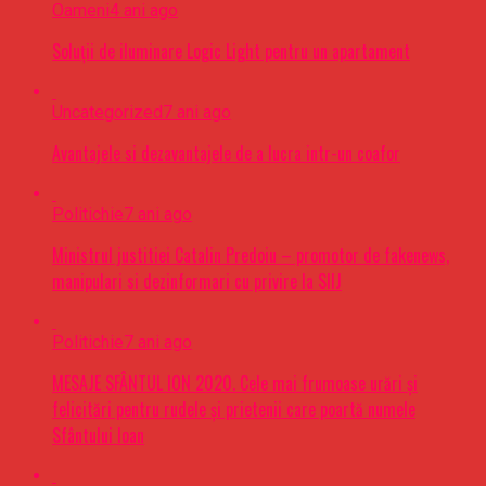
Oameni
4 ani ago
Soluții de iluminare Logic Light pentru un apartament
Uncategorized
7 ani ago
Avantajele si dezavantajele de a lucra intr-un coafor
Politichie
7 ani ago
Ministrul justitiei Catalin Predoiu – promotor de fakenews,
manipulari si dezinformari cu privire la SIIJ
Politichie
7 ani ago
MESAJE SFÂNTUL ION 2020. Cele mai frumoase urări şi
felicitări pentru rudele şi prietenii care poartă numele
Sfântului Ioan