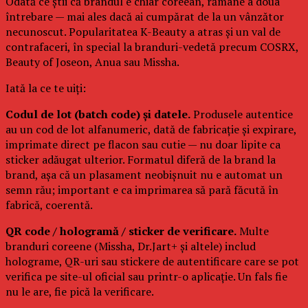
Odată ce știi că brandul e chiar coreean, rămâne a doua
întrebare — mai ales dacă ai cumpărat de la un vânzător
necunoscut. Popularitatea K-Beauty a atras și un val de
contrafaceri, în special la branduri-vedetă precum COSRX,
Beauty of Joseon, Anua sau Missha.
Iată la ce te uiți:
Codul de lot (batch code) și datele.
Produsele autentice
au un cod de lot alfanumeric, dată de fabricație și expirare,
imprimate direct pe flacon sau cutie — nu doar lipite ca
sticker adăugat ulterior. Formatul diferă de la brand la
brand, așa că un plasament neobișnuit nu e automat un
semn rău; important e ca imprimarea să pară făcută în
fabrică, coerentă.
QR code / hologramă / sticker de verificare.
Multe
branduri coreene (Missha, Dr.Jart+ și altele) includ
holograme, QR-uri sau stickere de autentificare care se pot
verifica pe site-ul oficial sau printr-o aplicație. Un fals fie
nu le are, fie pică la verificare.