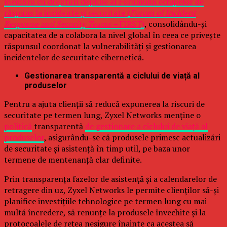
membru cu drepturi depline al Forumului echipelor de
răspuns la incidente și securitate (
Forum of Incident
Response and Security Teams –
FIRST)
, consolidându-și
capacitatea de a colabora la nivel global în ceea ce privește
răspunsul coordonat la vulnerabilități și gestionarea
incidentelor de securitate cibernetică.
Gestionarea transparentă a ciclului de viață al
produselor
Pentru a ajuta clienții să reducă expunerea la riscuri de
securitate pe termen lung, Zyxel Networks menține o
politică
transparentă
de gestionare a ciclului de viață al
produselor
, asigurându-se că produsele primesc actualizări
de securitate și asistență în timp util, pe baza unor
termene de mentenanță clar definite.
Prin transparența fazelor de asistență și a calendarelor de
retragere din uz, Zyxel Networks le permite clienților să-și
planifice investițiile tehnologice pe termen lung cu mai
multă încredere, să renunțe la produsele învechite și la
protocoalele de rețea nesigure înainte ca acestea să