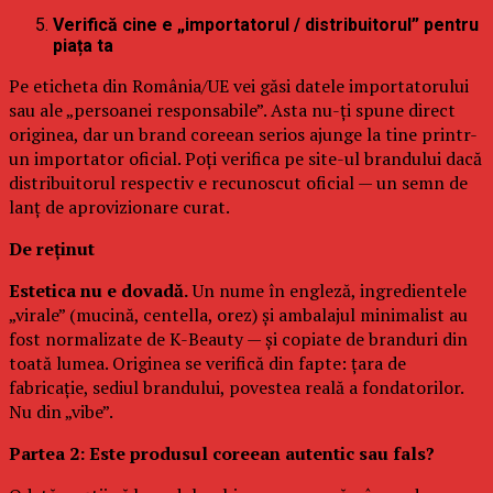
Verifică cine e „importatorul / distribuitorul” pentru
piața ta
Pe eticheta din România/UE vei găsi datele importatorului
sau ale „persoanei responsabile”. Asta nu-ți spune direct
originea, dar un brand coreean serios ajunge la tine printr-
un importator oficial. Poți verifica pe site-ul brandului dacă
distribuitorul respectiv e recunoscut oficial — un semn de
lanț de aprovizionare curat.
De reținut
Estetica nu e dovadă.
Un nume în engleză, ingredientele
„virale” (mucină, centella, orez) și ambalajul minimalist au
fost normalizate de K-Beauty — și copiate de branduri din
toată lumea. Originea se verifică din fapte: țara de
fabricație, sediul brandului, povestea reală a fondatorilor.
Nu din „vibe”.
Partea 2: Este produsul coreean autentic sau fals?