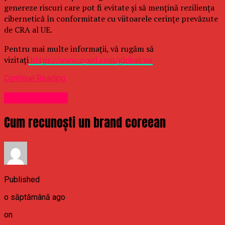
genereze riscuri care pot fi evitate și să mențină reziliența
cibernetică în conformitate cu viitoarele cerințe prevăzute
de CRA al UE.
Pentru mai multe informații, vă rugăm să
vizitați
https://www.zyxel.com/global/en
Continue Reading
Uncategorized
Cum recunoști un brand coreean
Published
o săptămână ago
on