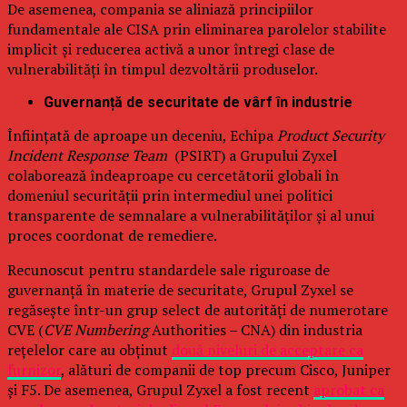
De asemenea, compania se aliniază principiilor
fundamentale ale CISA prin eliminarea parolelor stabilite
implicit și reducerea activă a unor întregi clase de
vulnerabilități în timpul dezvoltării produselor.
Guvernanță de securitate de vârf în industrie
Înființată de aproape un deceniu, Echipa
Product Security
Incident Response Team
(PSIRT) a Grupului Zyxel
colaborează îndeaproape cu cercetătorii globali în
domeniul securității prin intermediul unei politici
transparente de semnalare a vulnerabilităților și al unui
proces coordonat de remediere.
Recunoscut pentru standardele sale riguroase de
guvernanță în materie de securitate, Grupul Zyxel se
regăsește într-un grup select de autorități de numerotare
CVE (
CVE Numbering
Authorities – CNA) din industria
rețelelor care au obținut
două niveluri de acceptare ca
furnizor
, alături de companii de top precum Cisco, Juniper
și F5. De asemenea, Grupul Zyxel a fost recent
aprobat ca