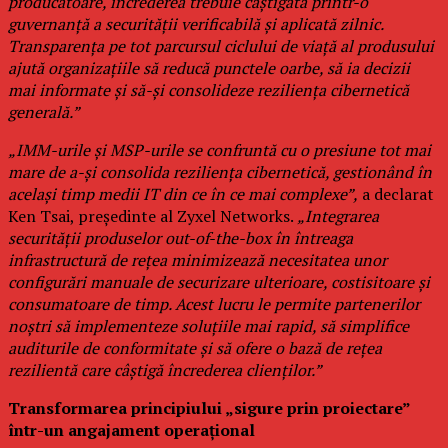
producătoare, încrederea trebuie câștigată printr-o
guvernanță a securității verificabilă și aplicată zilnic.
Transparența pe tot parcursul ciclului de viață al produsului
ajută organizațiile să reducă punctele oarbe, să ia decizii
mai informate și să-și consolideze reziliența cibernetică
generală.”
„IMM-urile și MSP-urile se confruntă cu o presiune tot mai
mare de a-și consolida reziliența cibernetică, gestionând în
același timp medii IT din ce în ce mai complexe”,
a declarat
Ken Tsai, președinte al Zyxel Networks.
„Integrarea
securității produselor out-of-the-box în întreaga
infrastructură de rețea minimizează necesitatea unor
configurări manuale de securizare ulterioare, costisitoare și
consumatoare de timp. Acest lucru le permite partenerilor
noștri să implementeze soluțiile mai rapid, să simplifice
auditurile de conformitate și să ofere o bază de rețea
rezilientă care câștigă încrederea clienților.”
Transformarea principiului „sigure prin proiectare”
într-un angajament operațional