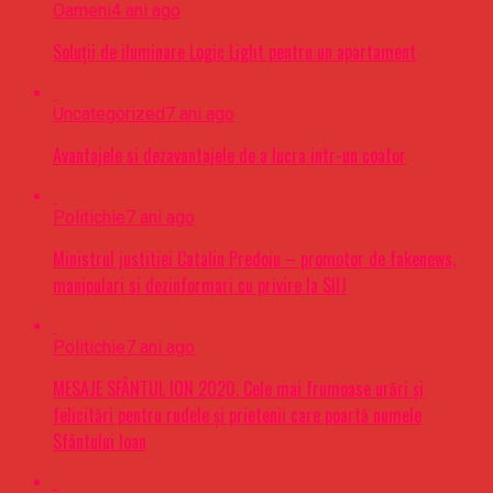
Oameni
4 ani ago
Soluții de iluminare Logic Light pentru un apartament
Uncategorized
7 ani ago
Avantajele si dezavantajele de a lucra intr-un coafor
Politichie
7 ani ago
Ministrul justitiei Catalin Predoiu – promotor de fakenews,
manipulari si dezinformari cu privire la SIIJ
Politichie
7 ani ago
MESAJE SFÂNTUL ION 2020. Cele mai frumoase urări şi
felicitări pentru rudele şi prietenii care poartă numele
Sfântului Ioan