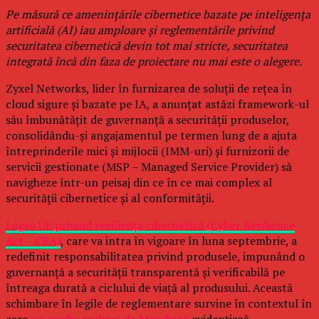
Pe măsură ce amenințările cibernetice bazate pe inteligența
artificială (AI) iau amploare și reglementările privind
securitatea cibernetică devin tot mai stricte, securitatea
integrată încă din faza de proiectare nu mai este o alegere.
Zyxel Networks, lider în furnizarea de soluții de rețea în
cloud sigure și bazate pe IA, a anunțat astăzi framework-ul
său îmbunătățit de guvernanță a securității produselor,
consolidându-și angajamentul pe termen lung de a ajuta
întreprinderile mici și mijlocii (IMM-uri) și furnizorii de
servicii gestionate (MSP – Managed Service Provider) să
navigheze într-un peisaj din ce în ce mai complex al
securității cibernetice și al conformității.
Legea UE privind reziliența cibernetică (Cyber Resilience
Act – CRA)
, care va intra în vigoare în luna septembrie, a
redefinit responsabilitatea privind produsele, impunând o
guvernanță a securității transparentă și verificabilă pe
întreaga durată a ciclului de viață al produsului. Această
schimbare în legile de reglementare survine în contextul în