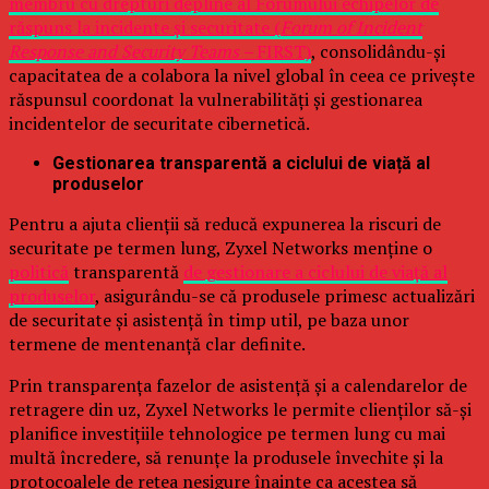
membru cu drepturi depline al Forumului echipelor de
răspuns la incidente și securitate (
Forum of Incident
Response and Security Teams –
FIRST)
, consolidându-și
capacitatea de a colabora la nivel global în ceea ce privește
răspunsul coordonat la vulnerabilități și gestionarea
incidentelor de securitate cibernetică.
Gestionarea transparentă a ciclului de viață al
produselor
Pentru a ajuta clienții să reducă expunerea la riscuri de
securitate pe termen lung, Zyxel Networks menține o
politică
transparentă
de gestionare a ciclului de viață al
produselor
, asigurându-se că produsele primesc actualizări
de securitate și asistență în timp util, pe baza unor
termene de mentenanță clar definite.
Prin transparența fazelor de asistență și a calendarelor de
retragere din uz, Zyxel Networks le permite clienților să-și
planifice investițiile tehnologice pe termen lung cu mai
multă încredere, să renunțe la produsele învechite și la
protocoalele de rețea nesigure înainte ca acestea să