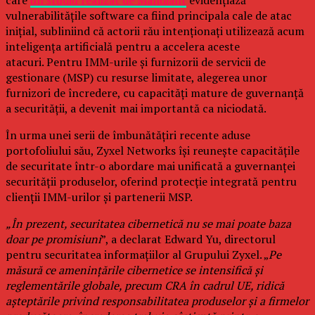
care
un studiu realizat de Mandiant
evidențiază
vulnerabilitățile software ca fiind principala cale de atac
inițial, subliniind că actorii rău intenționați utilizează acum
inteligența artificială pentru a accelera aceste
atacuri. Pentru IMM-urile și furnizorii de servicii de
gestionare (MSP) cu resurse limitate, alegerea unor
furnizori de încredere, cu capacități mature de guvernanță
a securității, a devenit mai importantă ca niciodată.
În urma unei serii de îmbunătățiri recente aduse
portofoliului său, Zyxel Networks își reunește capacitățile
de securitate într-o abordare mai unificată a guvernanței
securității produselor, oferind protecție integrată pentru
clienții IMM-urilor și partenerii MSP.
„În prezent, securitatea cibernetică nu se mai poate baza
doar pe promisiuni
”, a declarat Edward Yu, directorul
pentru securitatea informațiilor al Grupului Zyxel. „
Pe
măsură ce amenințările cibernetice se intensifică și
reglementările globale, precum CRA în cadrul UE, ridică
așteptările privind responsabilitatea produselor și a firmelor