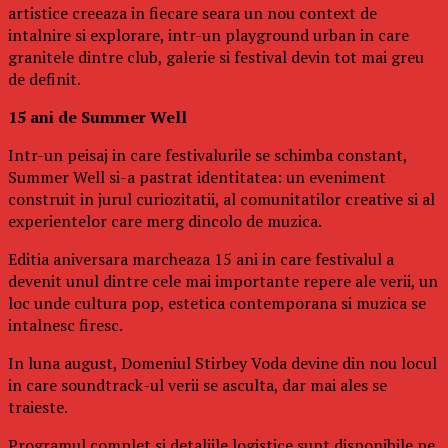
artistice creeaza in fiecare seara un nou context de
intalnire si explorare, intr-un playground urban in care
granitele dintre club, galerie si festival devin tot mai greu
de definit.
15 ani de Summer Well
Intr-un peisaj in care festivalurile se schimba constant,
Summer Well si-a pastrat identitatea: un eveniment
construit in jurul curiozitatii, al comunitatilor creative si al
experientelor care merg dincolo de muzica.
Editia aniversara marcheaza 15 ani in care festivalul a
devenit unul dintre cele mai importante repere ale verii, un
loc unde cultura pop, estetica contemporana si muzica se
intalnesc firesc.
In luna august, Domeniul Stirbey Voda devine din nou locul
in care soundtrack-ul verii se asculta, dar mai ales se
traieste.
Programul complet si detaliile logistice sunt disponibile pe