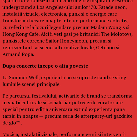
spatiul functioneaza ca un club imersiv inspirat de estetica
underground a Los Angeles-ului anilor ’70. Fatade neon,
instalatii vizuale, electronica, punk si o energie care
transforma fiecare noapte intr-un performance colectiv,
cu referinte la locuri legendare precum Madam Wong’s si
Hong Kong Cafe. Aici ii veti gasi pe britanicii The Molotovs,
punkistele coreene Sailor Honeymoon, precum si
reprezentanti ai scenei alternative locale, Getchoo si
Armand Popa.
Dupa concerte incepe o alta poveste
La Summer Well, experienta nu se opreste cand se sting
luminile scenei principale.
Pe parcursul festivalului, activarile de brand se transforma
in spatii culturale si sociale, iar petrecerile curatoriate
special pentru editia aniversara extind experienta pana
tarziu in noapte — precum seria de afterparty-uri gazduite
de glo™.
Muzica, instalatii vizuale, performance-uri si interventii