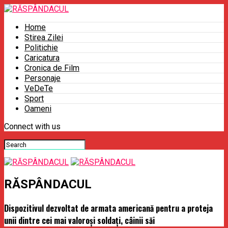
Home
Stirea Zilei
Politichie
Caricatura
Cronica de Film
Personaje
VeDeTe
Sport
Oameni
Connect with us
RĂSPÂNDACUL
Dispozitivul dezvoltat de armata americană pentru a proteja
unii dintre cei mai valoroşi soldaţi, câinii săi