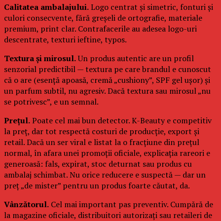
Calitatea ambalajului.
Logo centrat și simetric, fonturi și
culori consecvente, fără greșeli de ortografie, materiale
premium, print clar. Contrafacerile au adesea logo-uri
descentrate, texturi ieftine, typos.
Textura și mirosul.
Un produs autentic are un profil
senzorial predictibil — textura pe care brandul e cunoscut
că o are (esență apoasă, cremă „cushiony”, SPF gel ușor) și
un parfum subtil, nu agresiv. Dacă textura sau mirosul „nu
se potrivesc”, e un semnal.
Prețul.
Poate cel mai bun detector. K-Beauty e competitiv
la preț, dar tot respectă costuri de producție, export și
retail. Dacă un ser viral e listat la o fracțiune din prețul
normal, în afara unei promoții oficiale, explicația rareori e
generoasă: fals, expirat, stoc deturnat sau produs cu
ambalaj schimbat. Nu orice reducere e suspectă — dar un
preț „de mister” pentru un produs foarte căutat, da.
Vânzătorul.
Cel mai important pas preventiv. Cumpără de
la magazine oficiale, distribuitori autorizați sau retaileri de