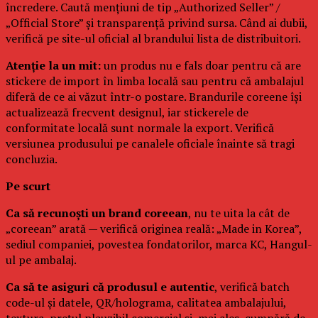
încredere. Caută mențiuni de tip „Authorized Seller” /
„Official Store” și transparență privind sursa. Când ai dubii,
verifică pe site-ul oficial al brandului lista de distribuitori.
Atenție la un mit:
un produs nu e fals doar pentru că are
stickere de import în limba locală sau pentru că ambalajul
diferă de ce ai văzut într-o postare. Brandurile coreene își
actualizează frecvent designul, iar stickerele de
conformitate locală sunt normale la export. Verifică
versiunea produsului pe canalele oficiale înainte să tragi
concluzia.
Pe scurt
Ca să recunoști un brand coreean
, nu te uita la cât de
„coreean” arată — verifică originea reală: „Made in Korea”,
sediul companiei, povestea fondatorilor, marca KC, Hangul-
ul pe ambalaj.
Ca să te asiguri că produsul e autentic
, verifică batch
code-ul și datele, QR/holograma, calitatea ambalajului,
textura, prețul plauzibil comercial și, mai ales, cumpără de