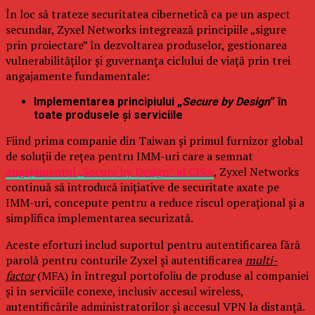
În loc să trateze securitatea cibernetică ca pe un aspect
secundar, Zyxel Networks integrează principiile „sigure
prin proiectare” în dezvoltarea produselor, gestionarea
vulnerabilităților și guvernanța ciclului de viață prin trei
angajamente fundamentale:
Implementarea principiului „
Secure by Design
” în
toate produsele și serviciile
Fiind prima companie din Taiwan și primul furnizor global
de soluții de rețea pentru IMM-uri care a semnat
angajamentul „Secure by Design” al CISA
, Zyxel Networks
continuă să introducă inițiative de securitate axate pe
IMM-uri, concepute pentru a reduce riscul operațional și a
simplifica implementarea securizată.
Aceste eforturi includ suportul pentru autentificarea fără
parolă pentru conturile Zyxel și autentificarea
multi-
factor
(MFA) în întregul portofoliu de produse al companiei
și în serviciile conexe, inclusiv accesul wireless,
autentificările administratorilor și accesul VPN la distanță.