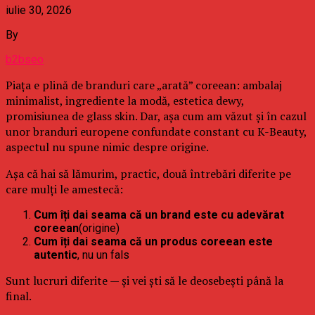
iulie 30, 2026
By
b2bseo
Piața e plină de branduri care „arată” coreean: ambalaj
minimalist, ingrediente la modă, estetica dewy,
promisiunea de glass skin. Dar, așa cum am văzut și în cazul
unor branduri europene confundate constant cu K-Beauty,
aspectul nu spune nimic despre origine.
Așa că hai să lămurim, practic, două întrebări diferite pe
care mulți le amestecă:
Cum îți dai seama că un brand este cu adevărat
coreean
(origine)
Cum îți dai seama că un produs coreean este
autentic
, nu un fals
Sunt lucruri diferite — și vei ști să le deosebești până la
final.