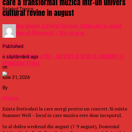
care a transformat muzica intr-un univers
Related Topics:
cultural revine in august
Up Next
VIDEO Klaus Iohannis, la Palatul Cotroceni: ‘Datele sunt de speriat.
Asta trebuie sÄ Ã®nceteze!’ – Stiri pe surse
Don't Miss
Published
REFORMA PERPETUA A PSD – UN SFERT DE SECOL DE JURAMINTE ȘI
o săptămână ago
PROMISIUNI STERILE
on
iulie 31, 2026
By
b2bseo
Exista festivaluri la care mergi pentru un concert. Si exista
Summer Well – locul in care muzica este doar inceputul.
In al doilea weekend din august (7-9 august), Domeniul