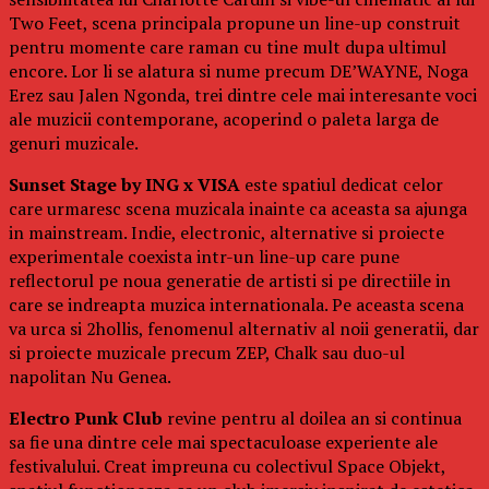
Two Feet, scena principala propune un line-up construit
pentru momente care raman cu tine mult dupa ultimul
encore. Lor li se alatura si nume precum DE’WAYNE, Noga
Erez sau Jalen Ngonda, trei dintre cele mai interesante voci
ale muzicii contemporane, acoperind o paleta larga de
genuri muzicale.
Sunset Stage by ING x VISA
este spatiul dedicat celor
care urmaresc scena muzicala inainte ca aceasta sa ajunga
in mainstream. Indie, electronic, alternative si proiecte
experimentale coexista intr-un line-up care pune
reflectorul pe noua generatie de artisti si pe directiile in
care se indreapta muzica internationala. Pe aceasta scena
va urca si 2hollis, fenomenul alternativ al noii generatii, dar
si proiecte muzicale precum ZEP, Chalk sau duo-ul
napolitan Nu Genea.
Electro Punk Club
revine pentru al doilea an si continua
sa fie una dintre cele mai spectaculoase experiente ale
festivalului. Creat impreuna cu colectivul Space Objekt,