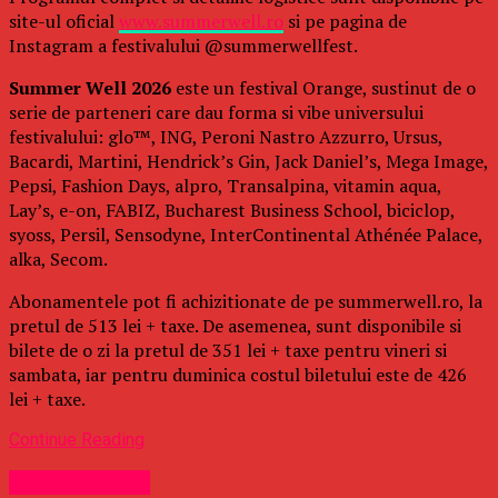
site-ul oficial
www.summerwell.ro
si pe pagina de
Instagram a festivalului @summerwellfest.
Summer Well 2026
este un festival Orange, sustinut de o
serie de parteneri care dau forma si vibe universului
festivalului: glo™, ING, Peroni Nastro Azzurro, Ursus,
Bacardi, Martini, Hendrick’s Gin, Jack Daniel’s, Mega Image,
Pepsi, Fashion Days, alpro, Transalpina, vitamin aqua,
Lay’s, e-on, FABIZ, Bucharest Business School, biciclop,
syoss, Persil, Sensodyne, InterContinental Athénée Palace,
alka, Secom.
Abonamentele pot fi achizitionate de pe summerwell.ro, la
pretul de 513 lei + taxe. De asemenea, sunt disponibile si
bilete de o zi la pretul de 351 lei + taxe pentru vineri si
sambata, iar pentru duminica costul biletului este de 426
lei + taxe.
Continue Reading
Uncategorized