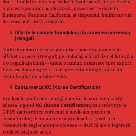
Sud — fondatori coreeni, sediu în Seul sau alt oraș coreean,
o poveste ancorată acolo. Dacă „povestea” te duce în
Budapesta, Paris sau California, ai răspunsul, indiferent cât
de „coreean” arată produsul.
Uită-te la numele brandului și la scrierea coreeană
(Hangul)
Multe branduri coreene autentice poartă și numele în
alfabet coreean (Hangul) pe ambalaj, alături de cel latin. Nu
e o regulă absolută — unele branduri orientate spre export
folosesc doar engleza — dar prezența Hangul-ului e un
semn în plus de origine reală.
Caută marca KC (Korea Certification)
Produsele conforme cu reglementările coreene poartă
adesea logo-ul
KC (Korea Certification)
sau referințe la
MFDS (autoritatea coreeană a medicamentelor și
cosmeticelor). E un indiciu că produsul a trecut prin
sistemul de reglementare coreean — deci că are o legătură
reală cu piața de acolo.