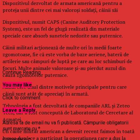
Dispozitivul dezvoltat de armata americană pentru a
proteja unii dintre cei mai valoroşi soldaţi, câinii săi
Dispozitivul, numit CAPS (Canine Auditory Protection
System), este un fel de glugă realizată din materiale
speciale care absorb sunetele nedorite sau puternice.
Câinii militari acţionează de multe ori în medii foarte
zgomotoase, fie că este vorba de baze aeriene, baterii de
artilerie sau câmpuri de luptă pe care au loc schimburi de
focuri. Multe animale valoroase şi-au pierdut auzul din
Continue Reading
cauza zgomotelor puternice.
You may like
Auzul este unul dintre motivele principale pentru care
câinii sunt atât de apreciaţi în armată.
Click to comment
Tehnologia a fost dezvoltată de companiile ARL şi Zeteo
Leave a Reply
Tech, dar a fost concepută de Laboratorul de Cercetare al
Armatei.
Adresa ta de email nu va fi publicată.
Câmpurile obligatorii
sunt marcate cu
*
Un câine militar american a devenit recent faimos în toată
lumea după ce a participat la operaţiunea care a dus la
Comentariu
*