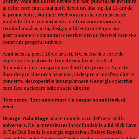
Stirbey Voda din Buftea devine din nou punctul de intalnire
al celor care cauta mai mult decat un line-up. La 15 ani de
la prima editie, Summer Well continua sa defineasca un
mod diferit de a experimenta cultura contemporana,
reunind muzica, arta, design, arhitectura temporara,
gastronomie si comunitati creative intr-un festival care si-a
construit propriul univers.
Anul acesta, peste 20 de artisti, trei scene si o serie de
experiente curatoriate transforma fiecare colt al
domeniului intr-un spatiu cu identitate proprie. Nu este
doar despre cine urca pe scena, ci despre atmosfera dintre
concerte, descoperirile intamplatoare si energia colectiva
care face ca fiecare editie sa fie diferita.
Trei scene. Trei universuri. Un singur soundtrack al
verii.
Orange Main Stage
aduce numele care definesc editia
aniversara. De la intensitatea inconfundabila a lui Nick Cave
& The Bad Seeds la energia exploziva a Palaye Royale,
sensibilitatea lui Charlotte Cardin si vibe-ul cinematic al lui