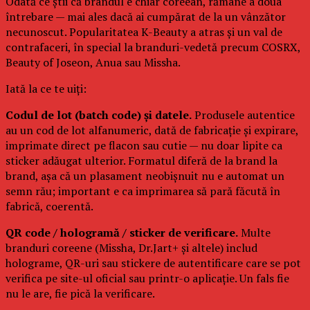
Odată ce știi că brandul e chiar coreean, rămâne a doua
întrebare — mai ales dacă ai cumpărat de la un vânzător
necunoscut. Popularitatea K-Beauty a atras și un val de
contrafaceri, în special la branduri-vedetă precum COSRX,
Beauty of Joseon, Anua sau Missha.
Iată la ce te uiți:
Codul de lot (batch code) și datele.
Produsele autentice
au un cod de lot alfanumeric, dată de fabricație și expirare,
imprimate direct pe flacon sau cutie — nu doar lipite ca
sticker adăugat ulterior. Formatul diferă de la brand la
brand, așa că un plasament neobișnuit nu e automat un
semn rău; important e ca imprimarea să pară făcută în
fabrică, coerentă.
QR code / hologramă / sticker de verificare.
Multe
branduri coreene (Missha, Dr.Jart+ și altele) includ
holograme, QR-uri sau stickere de autentificare care se pot
verifica pe site-ul oficial sau printr-o aplicație. Un fals fie
nu le are, fie pică la verificare.