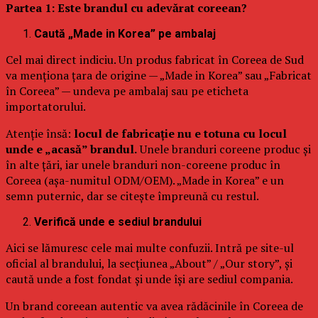
Partea 1: Este brandul cu adevărat coreean?
Caută „Made in Korea” pe ambalaj
Cel mai direct indiciu. Un produs fabricat în Coreea de Sud
va menționa țara de origine — „Made in Korea” sau „Fabricat
în Coreea” — undeva pe ambalaj sau pe eticheta
importatorului.
Atenție însă:
locul de fabricație nu e totuna cu locul
unde e „acasă” brandul.
Unele branduri coreene produc și
în alte țări, iar unele branduri non-coreene produc în
Coreea (așa-numitul ODM/OEM). „Made in Korea” e un
semn puternic, dar se citește împreună cu restul.
Verifică unde e sediul brandului
Aici se lămuresc cele mai multe confuzii. Intră pe site-ul
oficial al brandului, la secțiunea „About” / „Our story”, și
caută unde a fost fondat și unde își are sediul compania.
Un brand coreean autentic va avea rădăcinile în Coreea de