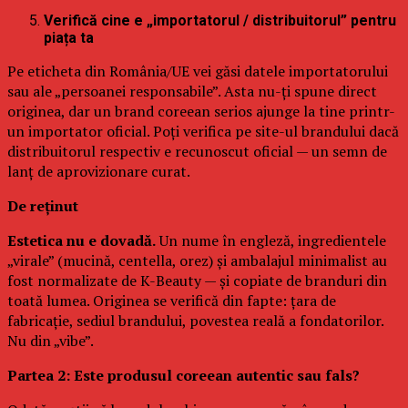
Verifică cine e „importatorul / distribuitorul” pentru
piața ta
Pe eticheta din România/UE vei găsi datele importatorului
sau ale „persoanei responsabile”. Asta nu-ți spune direct
originea, dar un brand coreean serios ajunge la tine printr-
un importator oficial. Poți verifica pe site-ul brandului dacă
distribuitorul respectiv e recunoscut oficial — un semn de
lanț de aprovizionare curat.
De reținut
Estetica nu e dovadă.
Un nume în engleză, ingredientele
„virale” (mucină, centella, orez) și ambalajul minimalist au
fost normalizate de K-Beauty — și copiate de branduri din
toată lumea. Originea se verifică din fapte: țara de
fabricație, sediul brandului, povestea reală a fondatorilor.
Nu din „vibe”.
Partea 2: Este produsul coreean autentic sau fals?