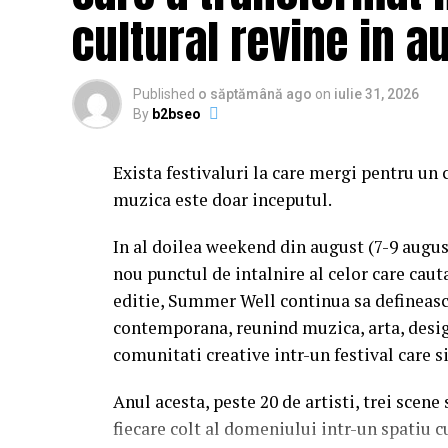
cultural revine in a
Published
o săptămână ago
on
iulie 31, 2026
By
b2bseo
Exista festivaluri la care mergi pentru un 
muzica este doar inceputul.
In al doilea weekend din august (7-9 augu
nou punctul de intalnire al celor care caut
editie, Summer Well continua sa defineasc
contemporana, reunind muzica, arta, desig
comunitati creative intr-un festival care s
Anul acesta, peste 20 de artisti, trei scene
fiecare colt al domeniului intr-un spatiu c