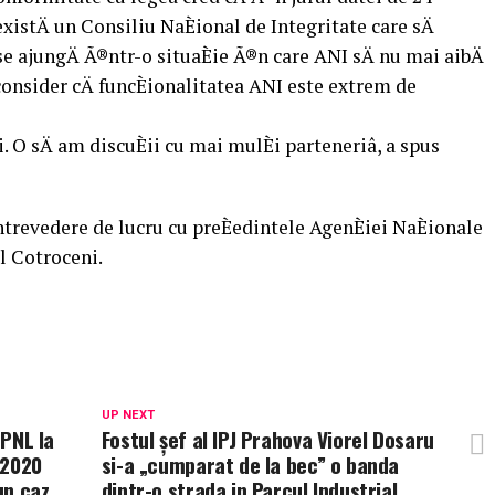
xistÄ un Consiliu NaÈional de Integritate care sÄ
e ajungÄ Ã®ntr-o situaÈie Ã®n care ANI sÄ nu mai aibÄ
consider cÄ funcÈionalitatea ANI este extrem de
 O sÄ am discuÈii cu mai mulÈi parteneriâ, a spus
®ntrevedere de lucru cu preÈedintele AgenÈiei NaÈionale
l Cotroceni.
UP NEXT
 PNL la
Fostul şef al IPJ Prahova Viorel Dosaru
 2020
si-a „cumparat de la bec” o banda
un caz
dintr-o strada in Parcul Industrial