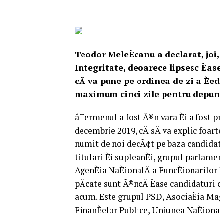
Teodor MeleÈcanu a declarat, joi,
Integritate, deoarece lipsesc Èas
cÄ va pune pe ordinea de zi a È
maximum cinci zile pentru depune
âTermenul a fost Ã®n vara Èi a fos
decembrie 2019, cÄ sÄ va explic foar
numit de noi decÃ¢t pe baza candidat
titulari Èi supleanÈi, grupul parlame
AgenÈia NaÈionalÄ a FuncÈionarilor P
pÄcate sunt Ã®ncÄ Èase candidaturi 
acum. Este grupul PSD, AsociaÈia Magi
FinanÈelor Publice, Uniunea NaÈiona