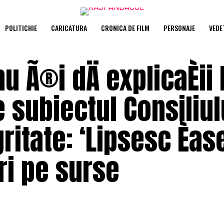
POLITICHIE
CARICATURA
CRONICA DE FILM
PERSONAJE
VEDE
 Ã®i dÄ explicaÈii 
 subiectul Consiliul
ritate: ‘Lipsesc Èas
iri pe surse