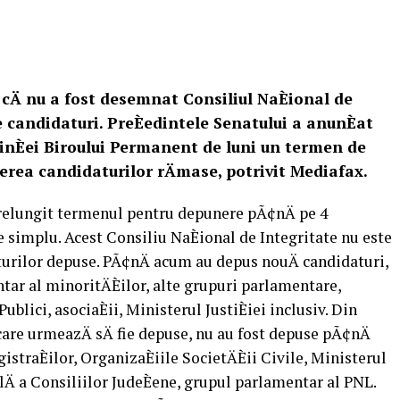
 cÄ nu a fost desemnat Consiliul NaÈional de
e candidaturi. PreÈedintele Senatului a anunÈat
edinÈei Biroului Permanent de luni un termen de
rea candidaturilor rÄmase, potrivit Mediafax.
t prelungit termenul pentru depunere pÃ¢nÄ pe 4
te simplu. Acest Consiliu NaÈional de Integritate nu este
urilor depuse. PÃ¢nÄ acum au depus nouÄ candidaturi,
ntar al minoritÄÈilor, alte grupuri parlamentare,
ublici, asociaÈii, Ministerul JustiÈiei inclusiv. Din
care urmeazÄ sÄ fie depuse, nu au fost depuse pÃ¢nÄ
straÈilor, OrganizaÈiile SocietÄÈii Civile, Ministerul
lÄ a Consiliilor JudeÈene, grupul parlamentar al PNL.