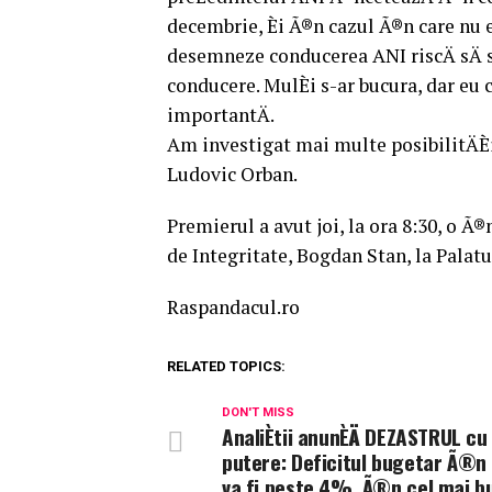
decembrie, Èi Ã®n cazul Ã®n care nu e
desemneze conducerea ANI riscÄ sÄ s
conducere. MulÈi s-ar bucura, dar eu 
importantÄ.
Am investigat mai multe posibilitÄÈi.
Ludovic Orban.
Premierul a avut joi, la ora 8:30, o Ã
de Integritate, Bogdan Stan, la Palatu
Raspandacul.ro
RELATED TOPICS:
DON'T MISS
AnaliÈtii anunÈÄ DEZASTRUL cu
putere: Deficitul bugetar Ã®n
va fi peste 4%, Ã®n cel mai b