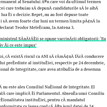
Permanent al Senatului Ã®n care voi da ultimul termen
cei care trebuiau sÄ depunÄ candidaturile sÄ le aibÄ
lua Èi o decizie. Repet, nu au fost depuse toate
bui sÄ avem foarte clar luni un termen limita pÃ¢nÄ la
 a declarat Teodor MeleÈcanu, la Antena 3.
nistrul SÄnÄtÄÈii se opune vaccinÄrii obligatorii: ‘Eu
iv Åi ce este impus’
, cÄ existÄ riscul ca ANI sÄ rÄmÃ¢nÄ fÄrÄ conducere
i preÈedinte al instituÈiei, respectiv pe 24 decembrie,
ional de Integritate, care avea atribuÈia de a desemna
Ä nu este ales Consiliul NaÈional de Integritate. El
alÄ care implicÄ Èi Parlamentul. AbsenÈa unui Consiliu
Èionalitatea instituÈiei, pentru cÄ mandatul
nformitate cu legea cred cÄ Ã®n jurul datei de 24