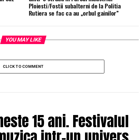
Ploiesti/Fostii subalterni de la Politia
Rutiera se fac ca au „orbul gainilor”
YOU MAY LIKE
CLICK TO COMMENT
ste 15 ani. Festivalul
muzica intr-un univers