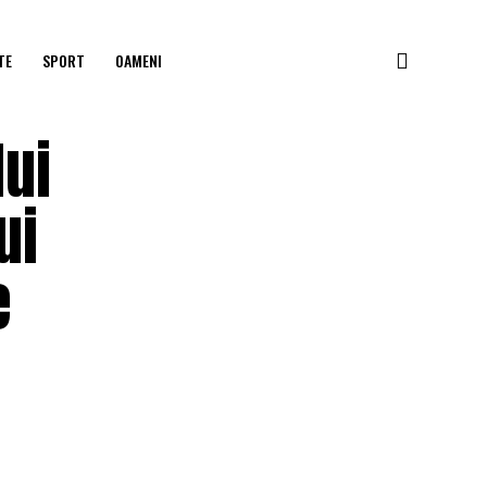
TE
SPORT
OAMENI
lui
ui
e