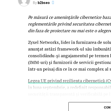
By
b2bseo
Electro Punk Club
revine pentru al doilea
Pe măsură ce amenințările cibernetice bazat
spectaculoase experiente ale festivalului.
reglementările privind securitatea ciberneti
functioneaza ca un club imersiv inspirat 
din faza de proiectare nu mai este o aleger
’70. Fatade neon, instalatii vizuale, electr
noapte intr-un performance colectiv, cu 
Zyxel Networks, lider în furnizarea de soluț
si Hong Kong Cafe. Aici ii veti gasi pe bri
anunțat astăzi framework-ul său îmbunătăț
Honeymoon, precum si reprezentanti ai sce
consolidându-și angajamentul pe termen lu
(IMM-uri) și furnizorii de servicii gesti
Dupa concerte incepe o alta poveste
într-un peisaj din ce în ce mai complex al s
La Summer Well, experienta nu se opreste 
Legea UE privind reziliența cibernetică (C
Pe parcursul festivalului, activarile de bra
în luna septembrie, a redefinit responsab
petrecerile curatoriate special pentru edit
securității transparentă și verificabilă pe 
noapte — precum seria de afterparty-uri g
Această schimbare în legile de reglementa
de Mandiant
evidențiază vulnerabilitățile s
CON