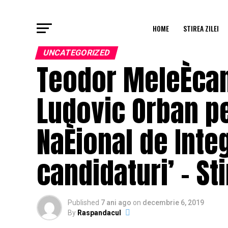
HOME
STIREA ZILEI
UNCATEGORIZED
Teodor MeleÈcanu
Ludovic Orban pe
NaÈional de Integ
candidaturi’ – St
Published
7 ani ago
on
decembrie 6, 2019
By
Raspandacul