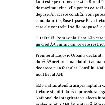
Luni este pe ordinea de zi la Biroul 
de maximul cinci zile pentru cÄ toÈi 
depuse. Ãn aceste condiÈii vom putea 
candidaturile, Èase lipsesc Èi va tre
care ele vor trebui sÄ fie propuseâ,
CiteÈte Èi:
RomÃ¢nia, Èara Ã®n care mi
nu cred Ã®n nimic din ce este restrict
Premierul Ludovic Orban a declarat, joi
dupÄ Ã®ncetarea mandatului actualulu
deoarece nu a fost ales Consiliul NaÈ
noul Èef al ANI.
âMi-a atras atenÈia asupra faptului c
trebuie stabilit dupÄ o procedura leg
NaÈional de Integritate va afecta func
preÈedintelui ANI Ã®nceteazÄ Ã®n co