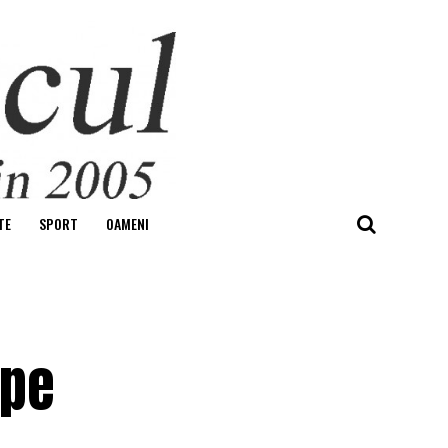
TE
SPORT
OAMENI
 pe