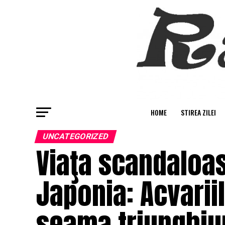
HOME
STIREA ZILEI
UNCATEGORIZED
Viaţa scandaloas
Japonia: Acvariil
seama triunghiu