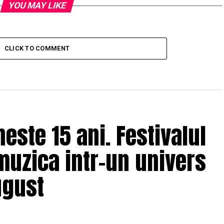
YOU MAY LIKE
CLICK TO COMMENT
ste 15 ani. Festivalul
muzica intr-un univers
ugust