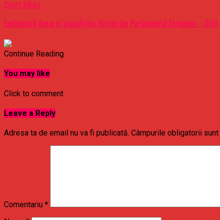
Don't Miss
ExplodeazÄ dosarul angajÄrilor fictive din Parlamentul European – Stiri
Continue Reading
You may like
Click to comment
Leave a Reply
Adresa ta de email nu va fi publicată.
Câmpurile obligatorii sun
Comentariu
*