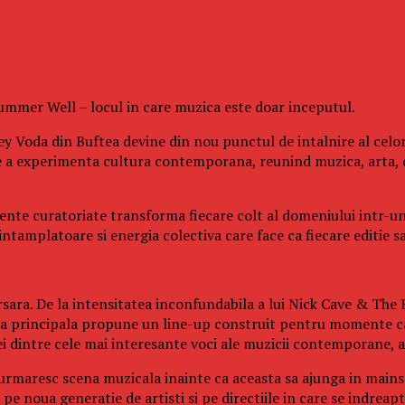
 Summer Well – locul in care muzica este doar inceputul.
y Voda din Buftea devine din nou punctul de intalnire al celor
e a experimenta cultura contemporana, reunind muzica, arta, 
eriente curatoriate transforma fiecare colt al domeniului intr-u
tamplatoare si energia colectiva care face ca fiecare editie sa 
sara. De la intensitatea inconfundabila a lui Nick Cave & The B
cena principala propune un line-up construit pentru momente ca
dintre cele mai interesante voci ale muzicii contemporane, ac
 urmaresc scena muzicala inainte ca aceasta sa ajunga in mainst
e noua generatie de artisti si pe directiile in care se indreapt