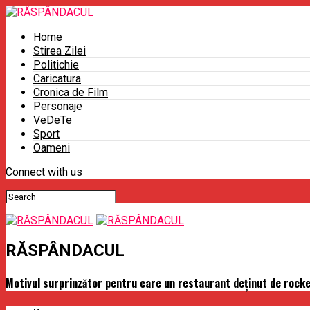
Home
Stirea Zilei
Politichie
Caricatura
Cronica de Film
Personaje
VeDeTe
Sport
Oameni
Connect with us
RĂSPÂNDACUL
Motivul surprinzător pentru care un restaurant deţinut de rocke