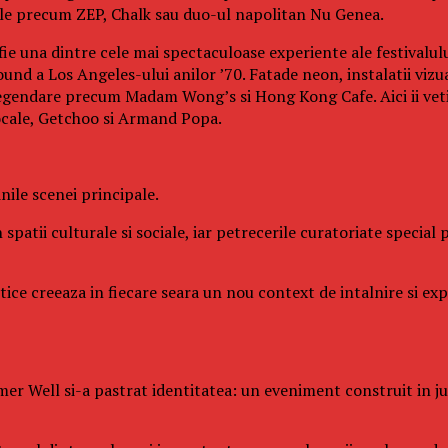
cale precum ZEP, Chalk sau duo-ul napolitan Nu Genea.
fie una dintre cele mai spectaculoase experiente ale festivalul
und a Los Angeles-ului anilor ’70. Fatade neon, instalatii vizu
legendare precum Madam Wong’s si Hong Kong Cafe. Aici ii veti 
ocale, Getchoo si Armand Popa.
ile scenei principale.
 spatii culturale si sociale, iar petrecerile curatoriate specia
istice creeaza in fiecare seara un nou context de intalnire si e
er Well si-a pastrat identitatea: un eveniment construit in juru