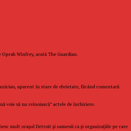
re Oprah Winfrey, arată The Guardian.
uzician, aparent în stare de ebrietate, făcând comentarii
nă voie să nu reînoiască” actele de închiriere.
besc mult oraşul Detroit şi oamenii ca şi organizaţiile pe care