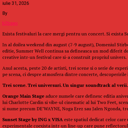
iulie 31, 2026
By
b2bseo
Exista festivaluri la care mergi pentru un concert. Si exista
In al doilea weekend din august (7-9 august), Domeniul Stirbe
editie, Summer Well continua sa defineasca un mod diferit d
creative intr-un festival care si-a construit propriul univers.
Anul acesta, peste 20 de artisti, trei scene si o serie de exp
pe scena, ci despre atmosfera dintre concerte, descoperirile in
Trei scene. Trei universuri. Un singur soundtrack al verii.
Orange Main Stage
aduce numele care definesc editia aniver
lui Charlotte Cardin si vibe-ul cinematic al lui Two Feet, s
si nume precum DE’WAYNE, Noga Erez sau Jalen Ngonda, trei 
Sunset Stage by ING x VISA
este spatiul dedicat celor care
experimentale coexista intr-un line-up care pune reflectorul p