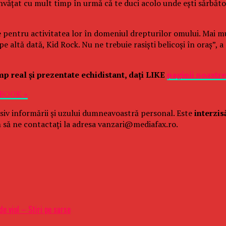
învăţat cu mult timp în urmă că te duci acolo unde eşti sărbăto
 pentru activitatea lor în domeniul drepturilor omului. Mai mulţ
altă dată, Kid Rock. Nu ne trebuie rasişti belicoşi în oraş”, a
imp real şi prezentate echidistant, daţi LIKE
paginii noastr
EBOOK »
siv informării și uzului dumneavoastră personal. Este
interzis
 să ne contactați la adresa vanzari@mediafax.ro.
de viol – Stiri pe surse