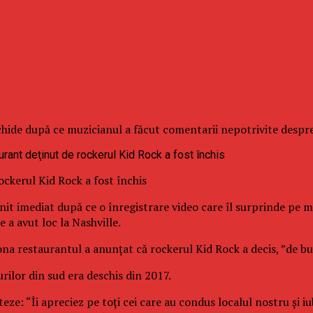
nchide după ce muzicianul a făcut comentarii nepotrivite desp
ckerul Kid Rock a fost închis
nit imediat după ce o înregistrare video care îl surprinde pe m
a avut loc la Nashville.
iona restaurantul a anunţat că rockerul Kid Rock a decis, ”de bu
ilor din sud era deschis din 2017.
e: “Îi apreciez pe toţi cei care au condus localul nostru şi iu