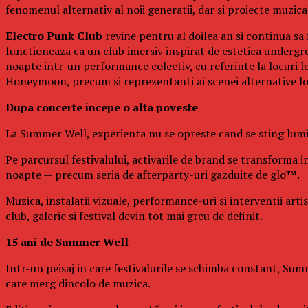
fenomenul alternativ al noii generatii, dar si proiecte muzi
Electro Punk Club
revine pentru al doilea an si continua sa 
functioneaza ca un club imersiv inspirat de estetica undergro
noapte intr-un performance colectiv, cu referinte la locuri 
Honeymoon, precum si reprezentanti ai scenei alternative l
Dupa concerte incepe o alta poveste
La Summer Well, experienta nu se opreste cand se sting lumin
Pe parcursul festivalului, activarile de brand se transforma in
noapte — precum seria de afterparty-uri gazduite de glo™.
Muzica, instalatii vizuale, performance-uri si interventii art
club, galerie si festival devin tot mai greu de definit.
15 ani de Summer Well
Intr-un peisaj in care festivalurile se schimba constant, Summ
care merg dincolo de muzica.