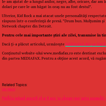
le-am ajutat de-a lungul anilor, negre, albe, oricare, dar am 
dolari pe care le-am băgat în oraş nu au fost destul”.
Ulterior, Kid Rock a mai atacat unele personalităţi respectate
răspuns într-o conferinţă de presă. ”Drum bun. Mulţumim şi pe 
Network chapter din Detroit.
Pentru cele mai importante ştiri ale zilei, transmise în t
Dacă ţi-a plăcut articolul, urmăreşte
MEDIAFAX.RO pe FAC
Conținutul website-ului www.mediafax.ro este destinat exclu
din partea MEDIAFAX. Pentru a obține acest acord, vă rugăm
Related Topics:
Up Next
PoliÅ£ia indianÄ acuzatÄ cÄ ar fi ucis ‘cu sÃ¢nge rece’ patru suspecÅ£i 