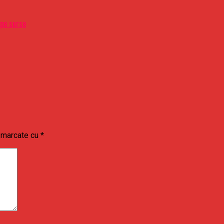
 pe surse
t marcate cu
*