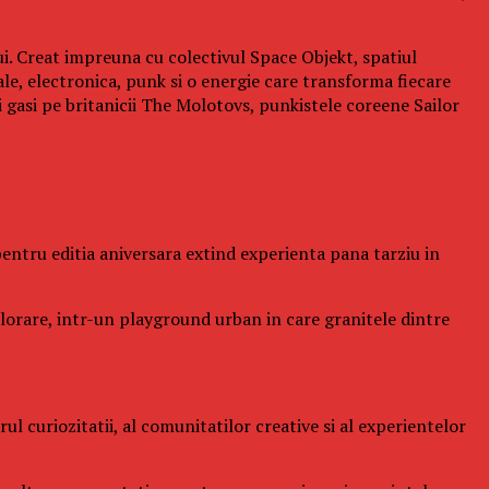
ui. Creat impreuna cu colectivul Space Objekt, spatiul
ale, electronica, punk si o energie care transforma fiecare
gasi pe britanicii The Molotovs, punkistele coreene Sailor
l pentru editia aniversara extind experienta pana tarziu in
xplorare, intr-un playground urban in care granitele dintre
l curiozitatii, al comunitatilor creative si al experientelor