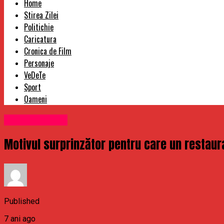
Home
Stirea Zilei
Politichie
Caricatura
Cronica de Film
Personaje
VeDeTe
Sport
Oameni
Uncategorized
Motivul surprinzător pentru care un restaura
Published
7 ani ago