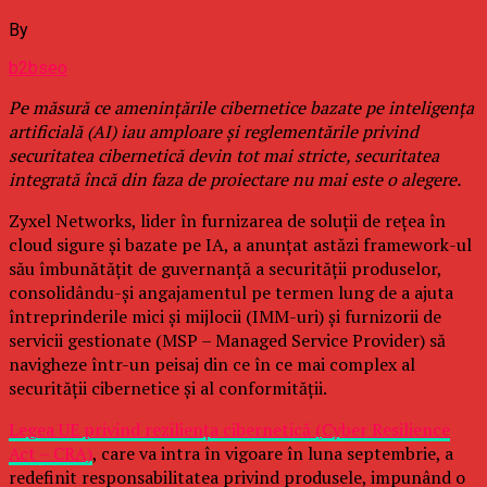
By
b2bseo
Pe măsură ce amenințările cibernetice bazate pe inteligența
artificială (AI) iau amploare și reglementările privind
securitatea cibernetică devin tot mai stricte, securitatea
integrată încă din faza de proiectare nu mai este o alegere.
Zyxel Networks, lider în furnizarea de soluții de rețea în
cloud sigure și bazate pe IA, a anunțat astăzi framework-ul
său îmbunătățit de guvernanță a securității produselor,
consolidându-și angajamentul pe termen lung de a ajuta
întreprinderile mici și mijlocii (IMM-uri) și furnizorii de
servicii gestionate (MSP – Managed Service Provider) să
navigheze într-un peisaj din ce în ce mai complex al
securității cibernetice și al conformității.
Legea UE privind reziliența cibernetică (Cyber Resilience
Act – CRA)
, care va intra în vigoare în luna septembrie, a
redefinit responsabilitatea privind produsele, impunând o