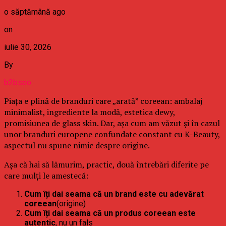
o săptămână ago
on
iulie 30, 2026
By
b2bseo
Piața e plină de branduri care „arată” coreean: ambalaj
minimalist, ingrediente la modă, estetica dewy,
promisiunea de glass skin. Dar, așa cum am văzut și în cazul
unor branduri europene confundate constant cu K-Beauty,
aspectul nu spune nimic despre origine.
Așa că hai să lămurim, practic, două întrebări diferite pe
care mulți le amestecă:
Cum îți dai seama că un brand este cu adevărat
coreean
(origine)
Cum îți dai seama că un produs coreean este
autentic
, nu un fals