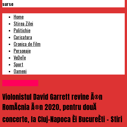
surse
Home
Stirea Zilei
Politichie
Caricatura
Cronica de Film
Personaje
VeDeTe
Sport
Oameni
Uncategorized
Violonistul David Garrett revine Ã®n
RomÃ¢nia Ã®n 2020, pentru douÄ
concerte, la Cluj-Napoca Èi BucureÈti – Stiri