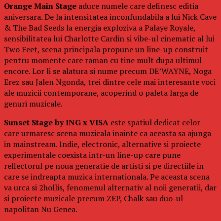
Orange Main Stage
aduce numele care definesc editia
aniversara. De la intensitatea inconfundabila a lui Nick Cave
& The Bad Seeds la energia exploziva a Palaye Royale,
sensibilitatea lui Charlotte Cardin si vibe-ul cinematic al lui
Two Feet, scena principala propune un line-up construit
pentru momente care raman cu tine mult dupa ultimul
encore. Lor li se alatura si nume precum DE’WAYNE, Noga
Erez sau Jalen Ngonda, trei dintre cele mai interesante voci
ale muzicii contemporane, acoperind o paleta larga de
genuri muzicale.
Sunset Stage by ING x VISA
este spatiul dedicat celor
care urmaresc scena muzicala inainte ca aceasta sa ajunga
in mainstream. Indie, electronic, alternative si proiecte
experimentale coexista intr-un line-up care pune
reflectorul pe noua generatie de artisti si pe directiile in
care se indreapta muzica internationala. Pe aceasta scena
va urca si 2hollis, fenomenul alternativ al noii generatii, dar
si proiecte muzicale precum ZEP, Chalk sau duo-ul
napolitan Nu Genea.