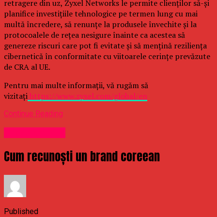
retragere din uz, Zyxel Networks le permite clienților să-și
planifice investițiile tehnologice pe termen lung cu mai
multă încredere, să renunțe la produsele învechite și la
protocoalele de rețea nesigure înainte ca acestea să
genereze riscuri care pot fi evitate și să mențină reziliența
cibernetică în conformitate cu viitoarele cerințe prevăzute
de CRA al UE.
Pentru mai multe informații, vă rugăm să
vizitați
https://www.zyxel.com/global/en
Continue Reading
Uncategorized
Cum recunoști un brand coreean
Published