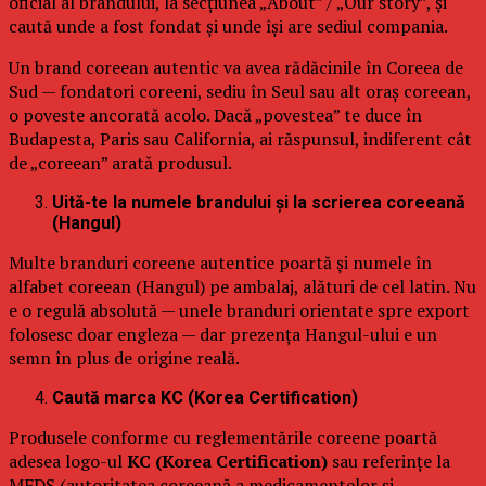
oficial al brandului, la secțiunea „About” / „Our story”, și
caută unde a fost fondat și unde își are sediul compania.
Un brand coreean autentic va avea rădăcinile în Coreea de
Sud — fondatori coreeni, sediu în Seul sau alt oraș coreean,
o poveste ancorată acolo. Dacă „povestea” te duce în
Budapesta, Paris sau California, ai răspunsul, indiferent cât
de „coreean” arată produsul.
Uită-te la numele brandului și la scrierea coreeană
(Hangul)
Multe branduri coreene autentice poartă și numele în
alfabet coreean (Hangul) pe ambalaj, alături de cel latin. Nu
e o regulă absolută — unele branduri orientate spre export
folosesc doar engleza — dar prezența Hangul-ului e un
semn în plus de origine reală.
Caută marca KC (Korea Certification)
Produsele conforme cu reglementările coreene poartă
adesea logo-ul
KC (Korea Certification)
sau referințe la
MFDS (autoritatea coreeană a medicamentelor și