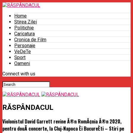
Home
Stirea Zilei
Politichie
Caricatura
Cronica de Film
Personaje
VeDeTe
Sport
Oameni
Connect with us
RĂSPÂNDACUL
Violonistul David Garrett revine Ã®n RomÃ¢nia Ã®n 2020,
pentru douÄ concerte, la Cluj-Napoca Èi BucureÈti – Stiri pe