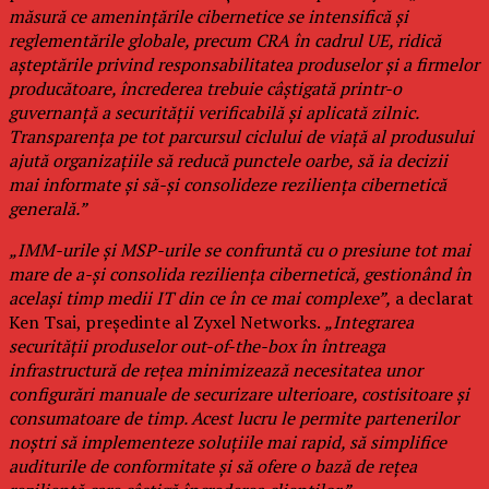
măsură ce amenințările cibernetice se intensifică și
reglementările globale, precum CRA în cadrul UE, ridică
așteptările privind responsabilitatea produselor și a firmelor
producătoare, încrederea trebuie câștigată printr-o
guvernanță a securității verificabilă și aplicată zilnic.
Transparența pe tot parcursul ciclului de viață al produsului
ajută organizațiile să reducă punctele oarbe, să ia decizii
mai informate și să-și consolideze reziliența cibernetică
generală.”
„IMM-urile și MSP-urile se confruntă cu o presiune tot mai
mare de a-și consolida reziliența cibernetică, gestionând în
același timp medii IT din ce în ce mai complexe”,
a declarat
Ken Tsai, președinte al Zyxel Networks.
„Integrarea
securității produselor out-of-the-box în întreaga
infrastructură de rețea minimizează necesitatea unor
configurări manuale de securizare ulterioare, costisitoare și
consumatoare de timp. Acest lucru le permite partenerilor
noștri să implementeze soluțiile mai rapid, să simplifice
auditurile de conformitate și să ofere o bază de rețea