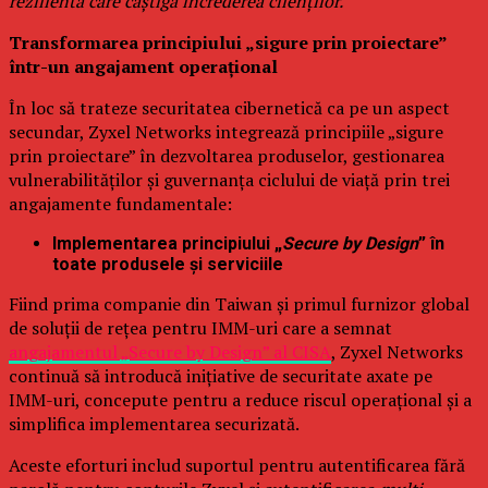
rezilientă care câștigă încrederea clienților.”
Transformarea principiului „sigure prin proiectare”
într-un angajament operațional
În loc să trateze securitatea cibernetică ca pe un aspect
secundar, Zyxel Networks integrează principiile „sigure
prin proiectare” în dezvoltarea produselor, gestionarea
vulnerabilităților și guvernanța ciclului de viață prin trei
angajamente fundamentale:
Implementarea principiului „
Secure by Design
” în
toate produsele și serviciile
Fiind prima companie din Taiwan și primul furnizor global
de soluții de rețea pentru IMM-uri care a semnat
angajamentul „Secure by Design” al CISA
, Zyxel Networks
continuă să introducă inițiative de securitate axate pe
IMM-uri, concepute pentru a reduce riscul operațional și a
simplifica implementarea securizată.
Aceste eforturi includ suportul pentru autentificarea fără