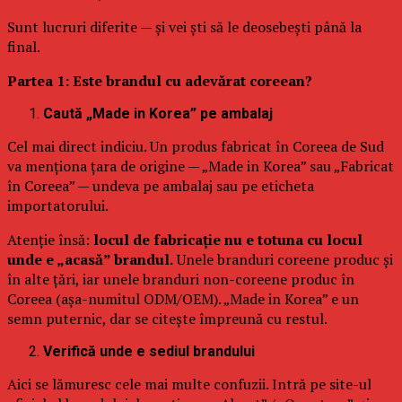
Sunt lucruri diferite — și vei ști să le deosebești până la
final.
Partea 1: Este brandul cu adevărat coreean?
Caută „Made in Korea” pe ambalaj
Cel mai direct indiciu. Un produs fabricat în Coreea de Sud
va menționa țara de origine — „Made in Korea” sau „Fabricat
în Coreea” — undeva pe ambalaj sau pe eticheta
importatorului.
Atenție însă:
locul de fabricație nu e totuna cu locul
unde e „acasă” brandul.
Unele branduri coreene produc și
în alte țări, iar unele branduri non-coreene produc în
Coreea (așa-numitul ODM/OEM). „Made in Korea” e un
semn puternic, dar se citește împreună cu restul.
Verifică unde e sediul brandului
Aici se lămuresc cele mai multe confuzii. Intră pe site-ul