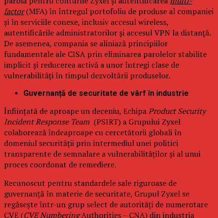
parolă pentru conturile Zyxel și autentificarea
multi-
factor
(MFA) în întregul portofoliu de produse al companiei
și în serviciile conexe, inclusiv accesul wireless,
autentificările administratorilor și accesul VPN la distanță.
De asemenea, compania se aliniază principiilor
fundamentale ale CISA prin eliminarea parolelor stabilite
implicit și reducerea activă a unor întregi clase de
vulnerabilități în timpul dezvoltării produselor.
Guvernanță de securitate de vârf în industrie
Înființată de aproape un deceniu, Echipa
Product Security
Incident Response Team
(PSIRT) a Grupului Zyxel
colaborează îndeaproape cu cercetătorii globali în
domeniul securității prin intermediul unei politici
transparente de semnalare a vulnerabilităților și al unui
proces coordonat de remediere.
Recunoscut pentru standardele sale riguroase de
guvernanță în materie de securitate, Grupul Zyxel se
regăsește într-un grup select de autorități de numerotare
CVE (
CVE Numbering
Authorities – CNA) din industria