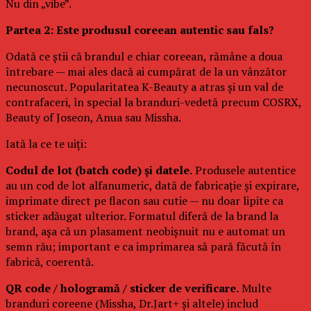
Nu din „vibe”.
Partea 2: Este produsul coreean autentic sau fals?
Odată ce știi că brandul e chiar coreean, rămâne a doua
întrebare — mai ales dacă ai cumpărat de la un vânzător
necunoscut. Popularitatea K-Beauty a atras și un val de
contrafaceri, în special la branduri-vedetă precum COSRX,
Beauty of Joseon, Anua sau Missha.
Iată la ce te uiți:
Codul de lot (batch code) și datele.
Produsele autentice
au un cod de lot alfanumeric, dată de fabricație și expirare,
imprimate direct pe flacon sau cutie — nu doar lipite ca
sticker adăugat ulterior. Formatul diferă de la brand la
brand, așa că un plasament neobișnuit nu e automat un
semn rău; important e ca imprimarea să pară făcută în
fabrică, coerentă.
QR code / hologramă / sticker de verificare.
Multe
branduri coreene (Missha, Dr.Jart+ și altele) includ