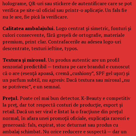
holograme, QR-uri sau stickere de autentificare care se pot
verifica pe site-ul oficial sau printr-o aplicație. Un fals fie
nu le are, fie pică la verificare.
Calitatea ambalajului.
Logo centrat și simetric, fonturi și
culori consecvente, fără greșeli de ortografie, materiale
premium, print clar. Contrafacerile au adesea logo-uri
descentrate, texturi ieftine, typos.
Textura și mirosul.
Un produs autentic are un profil
senzorial predictibil — textura pe care brandul e cunoscut
că o are (esență apoasă, cremă „cushiony”, SPF gel ușor) și
un parfum subtil, nu agresiv. Dacă textura sau mirosul „nu
se potrivesc”, e un semnal.
Prețul.
Poate cel mai bun detector. K-Beauty e competitiv
la preț, dar tot respectă costuri de producție, export și
retail. Dacă un ser viral e listat la o fracțiune din prețul
normal, în afara unei promoții oficiale, explicația rareori e
generoasă: fals, expirat, stoc deturnat sau produs cu
ambalaj schimbat. Nu orice reducere e suspectă — dar un