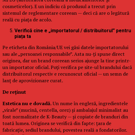
cosmeticelor). E un indiciu că produsul a trecut prin
sistemul de reglementare coreean — deci că are o legătură
reală cu piața de acolo.
Verifică cine e „importatorul / distribuitorul” pentru
piața ta
Pe eticheta din România/UE vei găsi datele importatorului
sau ale „persoanei responsabile”. Asta nu-ți spune direct
originea, dar un brand coreean serios ajunge la tine printr-
un importator oficial. Poți verifica pe site-ul brandului dacă
distribuitorul respectiv e recunoscut oficial — un semn de
lanț de aprovizionare curat.
De reținut
Estetica nu e dovadă.
Un nume în engleză, ingredientele
„virale” (mucină, centella, orez) și ambalajul minimalist au
fost normalizate de K-Beauty — și copiate de branduri din
toată lumea. Originea se verifică din fapte: țara de
fabricație, sediul brandului, povestea reală a fondatorilor.