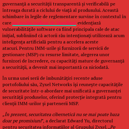
guvernanță a securității transparentă și verificabilă pe
întreaga durată a ciclului de viață al produsului. Această
schimbare în legile de reglementare survine în contextul în
care
un studiu realizat de Mandiant
evidențiază
vulnerabilitățile software ca fiind principala cale de atac
inițial, subliniind că actorii rău intenționați utilizează acum
inteligența artificială pentru a accelera aceste
atacuri. Pentru IMM-urile și furnizorii de servicii de
gestionare (MSP) cu resurse limitate, alegerea unor
furnizori de încredere, cu capacități mature de guvernanță
a securității, a devenit mai importantă ca niciodată.
În urma unei serii de îmbunătățiri recente aduse
portofoliului său, Zyxel Networks își reunește capacitățile
de securitate într-o abordare mai unificată a guvernanței
securității produselor, oferind protecție integrată pentru
clienții IMM-urilor și partenerii MSP.
„În prezent, securitatea cibernetică nu se mai poate baza
doar pe promisiuni
”, a declarat Edward Yu, directorul
pentru securitatea informațiilor al Grupului Zyxel. „
Pe