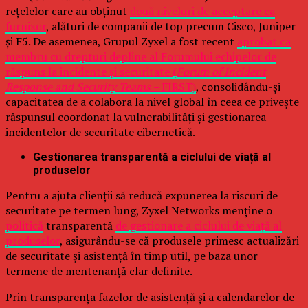
rețelelor care au obținut
două niveluri de acceptare ca
furnizor
, alături de companii de top precum Cisco, Juniper
și F5. De asemenea, Grupul Zyxel a fost recent
aprobat ca
membru cu drepturi depline al Forumului echipelor de
răspuns la incidente și securitate (
Forum of Incident
Response and Security Teams –
FIRST)
, consolidându-și
capacitatea de a colabora la nivel global în ceea ce privește
răspunsul coordonat la vulnerabilități și gestionarea
incidentelor de securitate cibernetică.
Gestionarea transparentă a ciclului de viață al
produselor
Pentru a ajuta clienții să reducă expunerea la riscuri de
securitate pe termen lung, Zyxel Networks menține o
politică
transparentă
de gestionare a ciclului de viață al
produselor
, asigurându-se că produsele primesc actualizări
de securitate și asistență în timp util, pe baza unor
termene de mentenanță clar definite.
Prin transparența fazelor de asistență și a calendarelor de