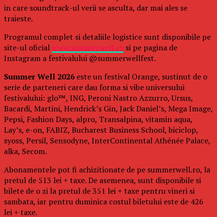
in care soundtrack-ul verii se asculta, dar mai ales se
traieste.
Programul complet si detaliile logistice sunt disponibile pe
site-ul oficial
www.summerwell.ro
si pe pagina de
Instagram a festivalului @summerwellfest.
Summer Well 2026
este un festival Orange, sustinut de o
serie de parteneri care dau forma si vibe universului
festivalului: glo™, ING, Peroni Nastro Azzurro, Ursus,
Bacardi, Martini, Hendrick’s Gin, Jack Daniel’s, Mega Image,
Pepsi, Fashion Days, alpro, Transalpina, vitamin aqua,
Lay’s, e-on, FABIZ, Bucharest Business School, biciclop,
syoss, Persil, Sensodyne, InterContinental Athénée Palace,
alka, Secom.
Abonamentele pot fi achizitionate de pe summerwell.ro, la
pretul de 513 lei + taxe. De asemenea, sunt disponibile si
bilete de o zi la pretul de 351 lei + taxe pentru vineri si
sambata, iar pentru duminica costul biletului este de 426
lei + taxe.