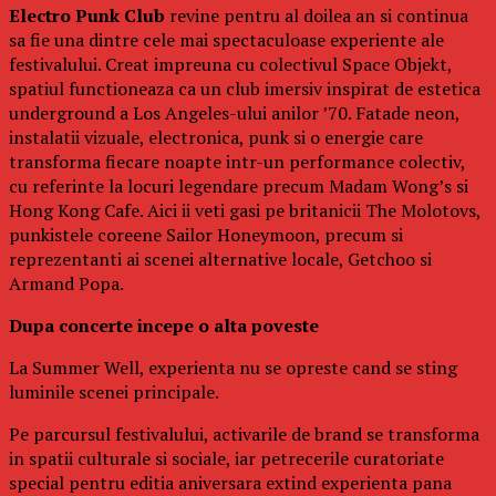
Electro Punk Club
revine pentru al doilea an si continua
sa fie una dintre cele mai spectaculoase experiente ale
festivalului. Creat impreuna cu colectivul Space Objekt,
spatiul functioneaza ca un club imersiv inspirat de estetica
underground a Los Angeles-ului anilor ’70. Fatade neon,
instalatii vizuale, electronica, punk si o energie care
transforma fiecare noapte intr-un performance colectiv,
cu referinte la locuri legendare precum Madam Wong’s si
Hong Kong Cafe. Aici ii veti gasi pe britanicii The Molotovs,
punkistele coreene Sailor Honeymoon, precum si
reprezentanti ai scenei alternative locale, Getchoo si
Armand Popa.
Dupa concerte incepe o alta poveste
La Summer Well, experienta nu se opreste cand se sting
luminile scenei principale.
Pe parcursul festivalului, activarile de brand se transforma
in spatii culturale si sociale, iar petrecerile curatoriate
special pentru editia aniversara extind experienta pana