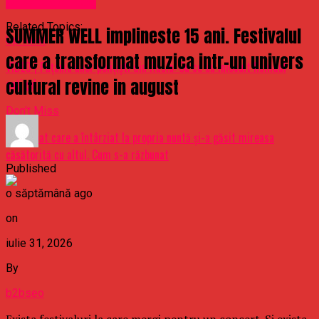
Raspandacul.ro
Uncategorized
Related Topics:
SUMMER WELL implineste 15 ani. Festivalul
Up Next
care a transformat muzica intr-un univers
VIDEO | Păţania unor poliţişti din Rusia: Cu ce au înlocuit lichidul
cultural revine in august
antigel
Don't Miss
Un bărbat care a întârziat la propria nuntă şi-a găsit mireasa
căsătorită cu altul. Cum s-a răzbunat
Published
o săptămână ago
on
iulie 31, 2026
By
b2bseo
Exista festivaluri la care mergi pentru un concert. Si exista