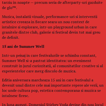
tarziu in noapte — precum seria de afterparty-uri gazduite
de glo™.
Muzica, instalatii vizuale, performance-uri si interventii
artistice creeaza in fiecare seara un nou context de
intalnire si explorare, intr-un playground urban in care
granitele dintre club, galerie si festival devin tot mai greu
de definit.
15 ani de Summer Well
Intr-un peisaj in care festivalurile se schimba constant,
Summer Well si-a pastrat identitatea: un eveniment
construit in jurul curiozitatii, al comunitatilor creative si al
experientelor care merg dincolo de muzica.
Editia aniversara marcheaza 15 ani in care festivalul a
devenit unul dintre cele mai importante repere ale verii, un
loc unde cultura pop, estetica contemporana si muzica se
intalnesc firesc.
In luna august, Domeniul Stirbey Voda devine din nou locul