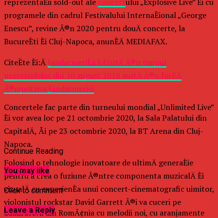
reprezentaÈii sold-out ale
concert
ului „Explosive Live” Èi cu
programele din cadrul Festivalului InternaÈional „George
Enescu”, revine Ã®n 2020 pentru douÄ concerte, la
BucureÈti Èi Cluj-Napoca, anunÈÄ MEDIAFAX.
CiteÈte Èi:Â
JandarmeriÈa bÄtutÄ Ã®n timpul
protestelelor din 10 august 2018 mutÄ Ã®n forÈÄ
Ã®mpotriva Jandarmeriei
Concertele fac parte din turneului mondial „Unlimited Live”
Èi vor avea loc pe 21 octombrie 2020, la Sala Palatului din
CapitalÄ, Åi pe 23 octombrie 2020, la BT Arena din Cluj-
Napoca.
Continue Reading
Folosind o tehnologie inovatoare de ultimÄ generaÈie
You may like
pentru a crea o fuziune Ã®ntre componenta muzicalÄ Èi
vizualÄ cu experienÈa unui concert-cinematografic uimitor,
Click to comment
violonistul rockstar David Garrett Ã®i va cuceri pe
Leave a Reply
admiratorii din RomÃ¢nia cu melodii noi, cu aranjamente