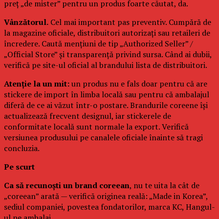
preț „de mister” pentru un produs foarte căutat, da.
Vânzătorul.
Cel mai important pas preventiv. Cumpără de
la magazine oficiale, distribuitori autorizați sau retaileri de
încredere. Caută mențiuni de tip „Authorized Seller” /
„Official Store” și transparență privind sursa. Când ai dubii,
verifică pe site-ul oficial al brandului lista de distribuitori.
Atenție la un mit:
un produs nu e fals doar pentru că are
stickere de import în limba locală sau pentru că ambalajul
diferă de ce ai văzut într-o postare. Brandurile coreene își
actualizează frecvent designul, iar stickerele de
conformitate locală sunt normale la export. Verifică
versiunea produsului pe canalele oficiale înainte să tragi
concluzia.
Pe scurt
Ca să recunoști un brand coreean
, nu te uita la cât de
„coreean” arată — verifică originea reală: „Made in Korea”,
sediul companiei, povestea fondatorilor, marca KC, Hangul-
ul pe ambalaj.