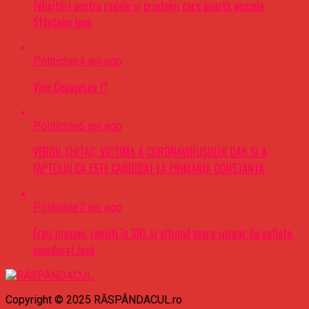
felicitări pentru rudele şi prietenii care poartă numele
Sfântului Ioan
Politichie
4 ani ago
Vine Ceaușescu !?
Politichie
6 ani ago
VERGIL CHITAC, VICTIMA A CORONAVIRUSULUI DAR SI A
FAPTULUI CA ESTE CANDIDAT LA PRIMARIA CONSTANTA
Politichie
7 ani ago
Frați masoni, reuniți în SRL si ultimul mare șpăgar de suflete,
nejudecat încă
Copyright © 2025 RĂSPÂNDACUL.ro