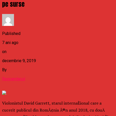
pe surse
Published
7 ani ago
on
decembrie 9, 2019
By
Raspandacul
Violonistul David Garrett, starul internaÈional care a
cucerit publicul din RomÃ¢nia Ã®n anul 2018, cu douÄ