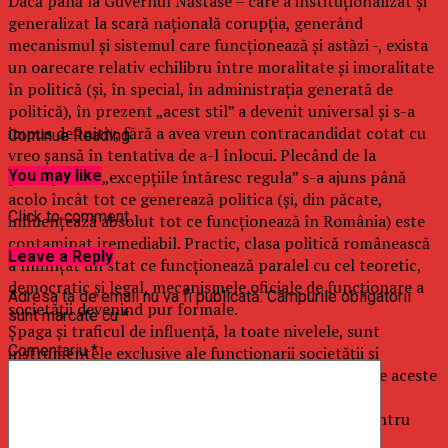
Dacă până la Guvernul Năstase – care a instituţionalizat şi
generalizat la scară naţională corupţia, generând
mecanismul şi sistemul care funcţionează şi astăzi -, exista
un oarecare relativ echilibru între moralitate şi imoralitate
în politică (şi, în special, în administraţia generată de
politică), în prezent „acest stil” a devenit universal şi s-a
impus definitiv, fără a avea vreun contracandidat cotat cu
Continue Reading
vreo şansă în tentativa de a-l înlocui. Plecând de la
principiul că „excepţiile întăresc regula” s-a ajuns până
You may like
acolo încât tot ce generează politica (şi, din păcate,
Click to comment
influenţează absolut tot ce funcţionează în România) este
contaminat iremediabil. Practic, clasa politică românească
Leave a Reply
a înfiinţat un stat ce funcţionează paralel cu cel teoretic,
democratic şi legal, mecanismele oficiale de funcţionare a
Adresa ta de email nu va fi publicată.
Câmpurile obligatorii
societăţii devenind pur formale.
sunt marcate cu
*
Şpaga şi traficul de influenţă, la toate nivelele, sunt
Comentariu
*
instrumentele exclusive ale funcţionarii societăţii şi
„principiile” de baza, iar cine stăpâneşte cel mai bine aceste
„principii”, are garantat „succesul” social, atât în
administraţia publică cât şi în economia privată. Pentru
politician, demnitar sau funcţionarul administrativ,