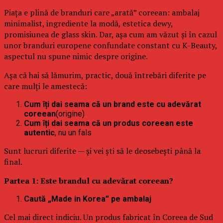
Piața e plină de branduri care „arată” coreean: ambalaj
minimalist, ingrediente la modă, estetica dewy,
promisiunea de glass skin. Dar, așa cum am văzut și în cazul
unor branduri europene confundate constant cu K-Beauty,
aspectul nu spune nimic despre origine.
Așa că hai să lămurim, practic, două întrebări diferite pe
care mulți le amestecă:
Cum îți dai seama că un brand este cu adevărat
coreean
(origine)
Cum îți dai seama că un produs coreean este
autentic
, nu un fals
Sunt lucruri diferite — și vei ști să le deosebești până la
final.
Partea 1: Este brandul cu adevărat coreean?
Caută „Made in Korea” pe ambalaj
Cel mai direct indiciu. Un produs fabricat în Coreea de Sud