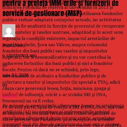
înfiinţării comisiei parlamentare de anchetă privind
pentru a proteja IMM-urile și furnizorii de
utilizarea Fondului de rezervă al Guvernului în 2013 şi
servicii de gestionare (MSP)
2014) că legislaţia privind atribuirea şi utilizarea fondurilor
publice trebuie adaptată cerinţelor actuale, iar activitatea
ANAF să fie analizată în funcţie de procentul de recuperare
al impozitelor şi taxelor sustrase, adaptând şi în acest sens
legislaţia la condiţiile existente, impactul arestărilor de
genul Vanghelie, Şova sau Vâlcov, asupra volumului
Published
fraudelor din bani publici sau taxelor şi impozitelor
o săptămână ago
bugetare, vor fi nesemnificative şi nu vor contribui la
reducerea furturilor din bani publici şi nici a fraudelor
on
fiscale. Pentru că dacă nu se schimbă, prin lege,
mecanismele de atribuire a fondurilor publice şi de
iulie 31, 2026
colectare a taxelor şi impozitelor (în special a TVA), adică
By
cauza care generează lenea, hoţia, minciuna, şpaga şi
traficul de influenţă, oricât s-ar strădui SRI şi DNA,
b2bseo
fenomenul nu va fi redus.
Pe măsură ce amenințările cibernetice bazate pe inteligența
Pe de altă parte, lipsa de reacţie a SRI şi DNA, care, aşa cum
artificială (AI) iau amploare și reglementările privind
se impune, nu reclamă favorizarea crimei organizate de
securitatea cibernetică devin tot mai stricte, securitatea
către guverne sau Parlament prin menţinerea actualei
integrată încă din faza de proiectare nu mai este o alegere.
legislaţii , naşte o altă întrebare pertinentă: Oare vor DNA