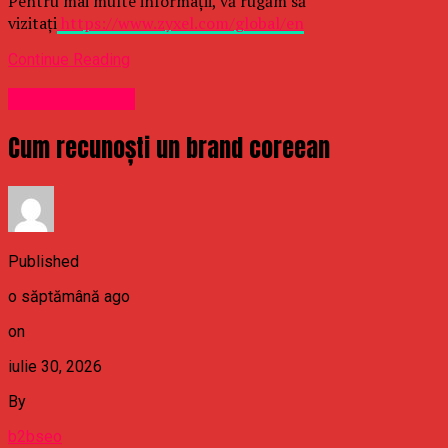
Pentru mai multe informații, vă rugăm să
vizitați
https://www.zyxel.com/global/en
Continue Reading
Uncategorized
Cum recunoști un brand coreean
Published
o săptămână ago
on
iulie 30, 2026
By
b2bseo