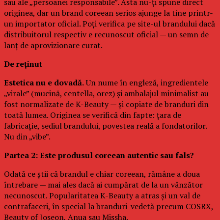
sau ale „persoanei responsabile”. Asta nu-ți spune direct
originea, dar un brand coreean serios ajunge la tine printr-
un importator oficial. Poți verifica pe site-ul brandului dacă
distribuitorul respectiv e recunoscut oficial — un semn de
lanț de aprovizionare curat.
De reținut
Estetica nu e dovadă.
Un nume în engleză, ingredientele
„virale” (mucină, centella, orez) și ambalajul minimalist au
fost normalizate de K-Beauty — și copiate de branduri din
toată lumea. Originea se verifică din fapte: țara de
fabricație, sediul brandului, povestea reală a fondatorilor.
Nu din „vibe”.
Partea 2: Este produsul coreean autentic sau fals?
Odată ce știi că brandul e chiar coreean, rămâne a doua
întrebare — mai ales dacă ai cumpărat de la un vânzător
necunoscut. Popularitatea K-Beauty a atras și un val de
contrafaceri, în special la branduri-vedetă precum COSRX,
Beauty of Joseon, Anua sau Missha.