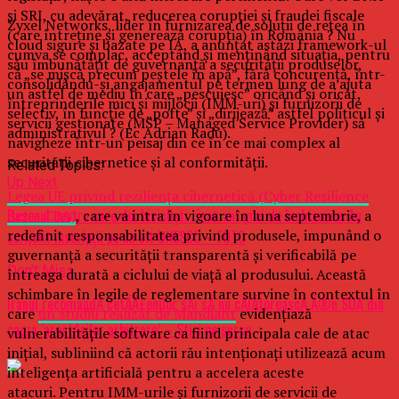
şi SRI, cu adevărat, reducerea corupţiei şi fraudei fiscale
Zyxel Networks, lider în furnizarea de soluții de rețea în
(care întreţine şi generează corupţia) în România ? Nu
cloud sigure și bazate pe IA, a anunțat astăzi framework-ul
cumva se complac, acceptând şi menţinând situaţia, pentru
său îmbunătățit de guvernanță a securității produselor,
că „se mişcă precum peştele în apă”, fără concurenţă, într-
consolidându-și angajamentul pe termen lung de a ajuta
un astfel de mediu în care „pescuiesc” oricând şi oricât,
întreprinderile mici și mijlocii (IMM-uri) și furnizorii de
selectiv, în funcţie de „pofte” şi „dirijează” astfel politicul şi
servicii gestionate (MSP – Managed Service Provider) să
administrativul ? (Ec Adrian Radu).
navigheze într-un peisaj din ce în ce mai complex al
securității cibernetice și al conformității.
Related Topics:
Up Next
Legea UE privind reziliența cibernetică (Cyber Resilience
Desenul pentru care doi biciclişti riscă ani grei de închisoare: Au
Act – CRA)
, care va intra în vigoare în luna septembrie, a
redefinit responsabilitatea privind produsele, impunând o
scrijelit inscripţii pe un sit UNESCO – FOTO
guvernanță a securității transparentă și verificabilă pe
Don't Miss
întreaga durată a ciclului de viață al produsului. Această
schimbare în legile de reglementare survine în contextul în
Iranul recomandÄ cetÄÅ£enilor sÄi sÄ nu cÄlÄtoreascÄ Ã®n SUA din
care
un studiu realizat de Mandiant
evidențiază
cauza ‘arestÄrilor arbitrare’ – Stiri pe surse
vulnerabilitățile software ca fiind principala cale de atac
inițial, subliniind că actorii rău intenționați utilizează acum
inteligența artificială pentru a accelera aceste
atacuri. Pentru IMM-urile și furnizorii de servicii de