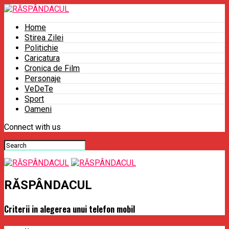
Home
Stirea Zilei
Politichie
Caricatura
Cronica de Film
Personaje
VeDeTe
Sport
Oameni
Connect with us
RĂSPÂNDACUL
Criterii in alegerea unui telefon mobil