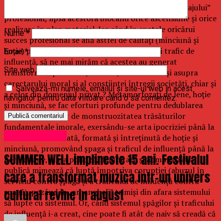
minciuna şi hoţia sunt instrumente de baza ale „bagajului”
profesional, lipsa acestora blocând orice ascensiune şi orice
realizare în plan material. Iar când în spatele oricărui
Nume
*
succes profesional se află astfel de calităţi (minciună şi
hoţie) promovate şi întreţinute prin şpagă şi trafic de
Email
*
influenţă, să ne mai mirăm că acestea au generat
Site web
transformări profunde, de fond, iremediabile şi asupra
carectarului moral şi al conştiinţei întregii societăţi, chiar şi
Salvează-mi numele, emailul și site-ul web în acest
a celor din domeniul privat ? Metamorfozaţi de lene, hoţie
navigator pentru data viitoare când o să comentez.
şi minciună, se fac eforturi profunde pentru dedublarea
presonajului creat de monstruozitatea trăsăturilor
fundamentale imorale, exersându-se arta ipocriziei până la
Uncategorized
autoconfuzie. Creată, formată şi întreţinută de hoţie şi
minciună, promovând şpaga şi traficul de influenţă până la
SUMMER WELL implineste 15 ani. Festivalul
perfecţiune, clasa politică, demnitarii şi administraţia
publică mimează că luptă împotriva corupţiei (abuzul în
care a transformat muzica intr-un univers
serviciu contra şpagă şi a traficului de influenţă contra
cultural revine in august
şpagă), pozând în „arhangheli” trimişi din afara sistemului
să lupte cu sistemul. Or, când sistemul şpăgilor şi traficului
de influenţă i-a creat, cine poate fi atât de naiv să creadă că