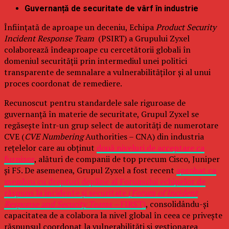
Guvernanță de securitate de vârf în industrie
Înființată de aproape un deceniu, Echipa
Product Security
Incident Response Team
(PSIRT) a Grupului Zyxel
colaborează îndeaproape cu cercetătorii globali în
domeniul securității prin intermediul unei politici
transparente de semnalare a vulnerabilităților și al unui
proces coordonat de remediere.
Recunoscut pentru standardele sale riguroase de
guvernanță în materie de securitate, Grupul Zyxel se
regăsește într-un grup select de autorități de numerotare
CVE (
CVE Numbering
Authorities – CNA) din industria
rețelelor care au obținut
două niveluri de acceptare ca
furnizor
, alături de companii de top precum Cisco, Juniper
și F5. De asemenea, Grupul Zyxel a fost recent
aprobat ca
membru cu drepturi depline al Forumului echipelor de
răspuns la incidente și securitate (
Forum of Incident
Response and Security Teams –
FIRST)
, consolidându-și
capacitatea de a colabora la nivel global în ceea ce privește
răspunsul coordonat la vulnerabilități și gestionarea