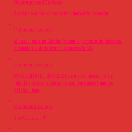
Uncategorized
7 ani ago
Avantajele si dezavantajele de a lucra intr-un coafor
Politichie
7 ani ago
Ministrul justitiei Catalin Predoiu – promotor de fakenews,
manipulari si dezinformari cu privire la SIIJ
Politichie
7 ani ago
MESAJE SFÂNTUL ION 2020. Cele mai frumoase urări şi
felicitări pentru rudele şi prietenii care poartă numele
Sfântului Ioan
Politichie
4 ani ago
Vine Ceaușescu !?