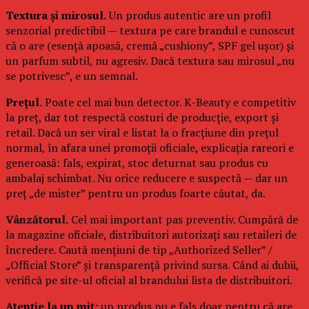
Textura și mirosul.
Un produs autentic are un profil
senzorial predictibil — textura pe care brandul e cunoscut
că o are (esență apoasă, cremă „cushiony”, SPF gel ușor) și
un parfum subtil, nu agresiv. Dacă textura sau mirosul „nu
se potrivesc”, e un semnal.
Prețul.
Poate cel mai bun detector. K-Beauty e competitiv
la preț, dar tot respectă costuri de producție, export și
retail. Dacă un ser viral e listat la o fracțiune din prețul
normal, în afara unei promoții oficiale, explicația rareori e
generoasă: fals, expirat, stoc deturnat sau produs cu
ambalaj schimbat. Nu orice reducere e suspectă — dar un
preț „de mister” pentru un produs foarte căutat, da.
Vânzătorul.
Cel mai important pas preventiv. Cumpără de
la magazine oficiale, distribuitori autorizați sau retaileri de
încredere. Caută mențiuni de tip „Authorized Seller” /
„Official Store” și transparență privind sursa. Când ai dubii,
verifică pe site-ul oficial al brandului lista de distribuitori.
Atenție la un mit:
un produs nu e fals doar pentru că are