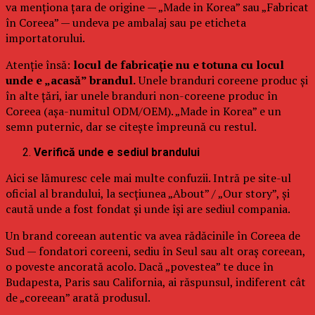
va menționa țara de origine — „Made in Korea” sau „Fabricat
în Coreea” — undeva pe ambalaj sau pe eticheta
importatorului.
Atenție însă:
locul de fabricație nu e totuna cu locul
unde e „acasă” brandul.
Unele branduri coreene produc și
în alte țări, iar unele branduri non-coreene produc în
Coreea (așa-numitul ODM/OEM). „Made in Korea” e un
semn puternic, dar se citește împreună cu restul.
Verifică unde e sediul brandului
Aici se lămuresc cele mai multe confuzii. Intră pe site-ul
oficial al brandului, la secțiunea „About” / „Our story”, și
caută unde a fost fondat și unde își are sediul compania.
Un brand coreean autentic va avea rădăcinile în Coreea de
Sud — fondatori coreeni, sediu în Seul sau alt oraș coreean,
o poveste ancorată acolo. Dacă „povestea” te duce în
Budapesta, Paris sau California, ai răspunsul, indiferent cât
de „coreean” arată produsul.