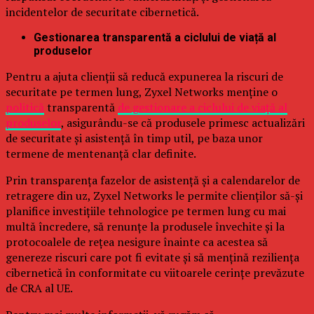
incidentelor de securitate cibernetică.
Gestionarea transparentă a ciclului de viață al
produselor
Pentru a ajuta clienții să reducă expunerea la riscuri de
securitate pe termen lung, Zyxel Networks menține o
politică
transparentă
de gestionare a ciclului de viață al
produselor
, asigurându-se că produsele primesc actualizări
de securitate și asistență în timp util, pe baza unor
termene de mentenanță clar definite.
Prin transparența fazelor de asistență și a calendarelor de
retragere din uz, Zyxel Networks le permite clienților să-și
planifice investițiile tehnologice pe termen lung cu mai
multă încredere, să renunțe la produsele învechite și la
protocoalele de rețea nesigure înainte ca acestea să
genereze riscuri care pot fi evitate și să mențină reziliența
cibernetică în conformitate cu viitoarele cerințe prevăzute
de CRA al UE.