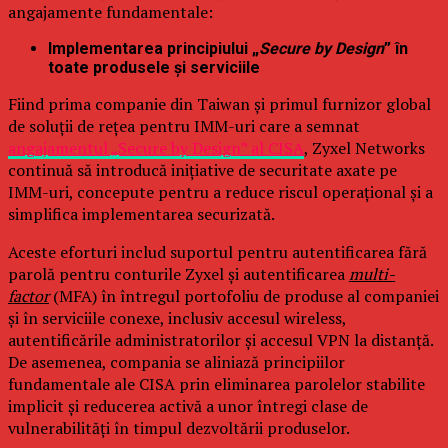
angajamente fundamentale:
Implementarea principiului „
Secure by Design
” în
toate produsele și serviciile
Fiind prima companie din Taiwan și primul furnizor global
de soluții de rețea pentru IMM-uri care a semnat
angajamentul „Secure by Design” al CISA
, Zyxel Networks
continuă să introducă inițiative de securitate axate pe
IMM-uri, concepute pentru a reduce riscul operațional și a
simplifica implementarea securizată.
Aceste eforturi includ suportul pentru autentificarea fără
parolă pentru conturile Zyxel și autentificarea
multi-
factor
(MFA) în întregul portofoliu de produse al companiei
și în serviciile conexe, inclusiv accesul wireless,
autentificările administratorilor și accesul VPN la distanță.
De asemenea, compania se aliniază principiilor
fundamentale ale CISA prin eliminarea parolelor stabilite
implicit și reducerea activă a unor întregi clase de
vulnerabilități în timpul dezvoltării produselor.