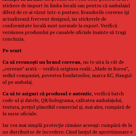
stickere de import în limba locală sau pentru că ambalajul
diferă de ce ai văzut într-o postare. Brandurile coreene își
actualizează frecvent designul, iar stickerele de
conformitate locală sunt normale la export. Verifică
versiunea produsului pe canalele oficiale înainte să tragi
concluzia.
Pe scurt
Ca să recunoști un brand coreean
, nu te uita la cât de
„coreean” arată — verifică originea reală: „Made in Korea”,
sediul companiei, povestea fondatorilor, marca KC, Hangul-
ul pe ambalaj.
Ca să te asiguri că produsul e autentic
, verifică batch
code-ul și datele, QR/holograma, calitatea ambalajului,
textura, prețul plauzibil comercial și, mai ales, cumpără de
la surse oficiale.
Iar cea mai simplă protecție rămâne aceeași: cumpără de la
un distribuitor de încredere. Când lanțul de aprovizionare e