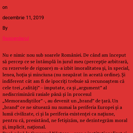
on
decembrie 11, 2019
By
Raspandacul
Nu e nimic nou sub soarele României. De când am început
să percep ce se întâmplă în jurul meu (percepţie arbitrară,
cu rezervele de rigoare) m-a izbit imoralitatea şi, în special,
lenea, hoţia şi minciuna (nu neapărat în aceată ordine). Şi
indiferent cât am fi de ipocriţi trebuie să recunoaştem că
cele trei „calităţi” – imputate, ca şi „argument” al
nediscriminării rasiale până şi în procesul
„Memorandiştilor” -, au devenit un „brand” de ţară. Un
„brand” ce ne situează nu numai la periferia Europei şi a
lumii civilizate, ci şi la periferia existenţei ca naţiune,
pentru că, presistând, ne fetişizăm, ne dezintegrăm moral
şi, implicit, naţional.