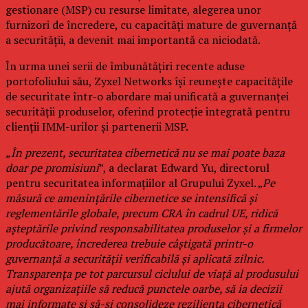
gestionare (MSP) cu resurse limitate, alegerea unor
furnizori de încredere, cu capacități mature de guvernanță
a securității, a devenit mai importantă ca niciodată.
În urma unei serii de îmbunătățiri recente aduse
portofoliului său, Zyxel Networks își reunește capacitățile
de securitate într-o abordare mai unificată a guvernanței
securității produselor, oferind protecție integrată pentru
clienții IMM-urilor și partenerii MSP.
„În prezent, securitatea cibernetică nu se mai poate baza
doar pe promisiuni
”, a declarat Edward Yu, directorul
pentru securitatea informațiilor al Grupului Zyxel. „
Pe
măsură ce amenințările cibernetice se intensifică și
reglementările globale, precum CRA în cadrul UE, ridică
așteptările privind responsabilitatea produselor și a firmelor
producătoare, încrederea trebuie câștigată printr-o
guvernanță a securității verificabilă și aplicată zilnic.
Transparența pe tot parcursul ciclului de viață al produsului
ajută organizațiile să reducă punctele oarbe, să ia decizii
mai informate și să-și consolideze reziliența cibernetică