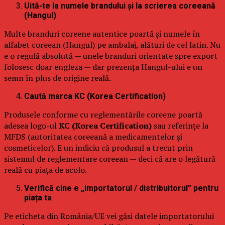
Uită-te la numele brandului și la scrierea coreeană
(Hangul)
Multe branduri coreene autentice poartă și numele în
alfabet coreean (Hangul) pe ambalaj, alături de cel latin. Nu
e o regulă absolută — unele branduri orientate spre export
folosesc doar engleza — dar prezența Hangul-ului e un
semn în plus de origine reală.
Caută marca KC (Korea Certification)
Produsele conforme cu reglementările coreene poartă
adesea logo-ul
KC (Korea Certification)
sau referințe la
MFDS (autoritatea coreeană a medicamentelor și
cosmeticelor). E un indiciu că produsul a trecut prin
sistemul de reglementare coreean — deci că are o legătură
reală cu piața de acolo.
Verifică cine e „importatorul / distribuitorul” pentru
piața ta
Pe eticheta din România/UE vei găsi datele importatorului