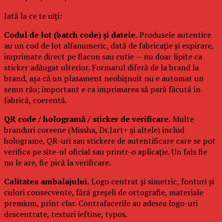
Iată la ce te uiți:
Codul de lot (batch code) și datele.
Produsele autentice
au un cod de lot alfanumeric, dată de fabricație și expirare,
imprimate direct pe flacon sau cutie — nu doar lipite ca
sticker adăugat ulterior. Formatul diferă de la brand la
brand, așa că un plasament neobișnuit nu e automat un
semn rău; important e ca imprimarea să pară făcută în
fabrică, coerentă.
QR code / hologramă / sticker de verificare.
Multe
branduri coreene (Missha, Dr.Jart+ și altele) includ
holograme, QR-uri sau stickere de autentificare care se pot
verifica pe site-ul oficial sau printr-o aplicație. Un fals fie
nu le are, fie pică la verificare.
Calitatea ambalajului.
Logo centrat și simetric, fonturi și
culori consecvente, fără greșeli de ortografie, materiale
premium, print clar. Contrafacerile au adesea logo-uri
descentrate, texturi ieftine, typos.