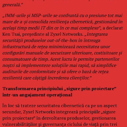
generală.”
„IMM-urile și MSP-urile se confruntă cu o presiune tot mai
mare de a-și consolida reziliența cibernetică, gestionând în
același timp medii IT din ce în ce mai complexe”,
a declarat
Ken Tsai, președinte al Zyxel Networks.
„Integrarea
securității produselor out-of-the-box în întreaga
infrastructură de rețea minimizează necesitatea unor
configurări manuale de securizare ulterioare, costisitoare și
consumatoare de timp. Acest lucru le permite partenerilor
noștri să implementeze soluțiile mai rapid, să simplifice
auditurile de conformitate și să ofere o bază de rețea
rezilientă care câștigă încrederea clienților.”
Transformarea principiului „sigure prin proiectare”
într-un angajament operațional
În loc să trateze securitatea cibernetică ca pe un aspect
secundar, Zyxel Networks integrează principiile „sigure
prin proiectare” în dezvoltarea produselor, gestionarea
vulnerabilităților și guvernanța ciclului de viață prin trei