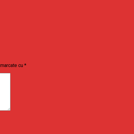
t marcate cu
*