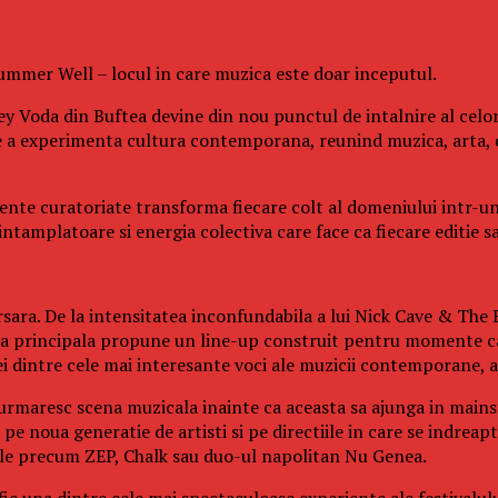
 Summer Well – locul in care muzica este doar inceputul.
y Voda din Buftea devine din nou punctul de intalnire al celor
e a experimenta cultura contemporana, reunind muzica, arta, 
eriente curatoriate transforma fiecare colt al domeniului intr-u
tamplatoare si energia colectiva care face ca fiecare editie sa 
sara. De la intensitatea inconfundabila a lui Nick Cave & The B
cena principala propune un line-up construit pentru momente ca
dintre cele mai interesante voci ale muzicii contemporane, ac
 urmaresc scena muzicala inainte ca aceasta sa ajunga in mainst
e noua generatie de artisti si pe directiile in care se indreapt
cale precum ZEP, Chalk sau duo-ul napolitan Nu Genea.
fie una dintre cele mai spectaculoase experiente ale festivalul