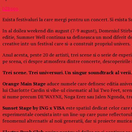
b2bseo
Exista festivaluri la care mergi pentru un concert. Si exista
In al doilea weekend din august (7-9 august), Domeniul Stirbe
editie, Summer Well continua sa defineasca un mod diferit d
creative intr-un festival care si-a construit propriul univers.
Anul acesta, peste 20 de artisti, trei scene si o serie de exp
pe scena, ci despre atmosfera dintre concerte, descoperirile in
Trei scene. Trei universuri. Un singur soundtrack al verii.
Orange Main Stage
aduce numele care definesc editia aniver
lui Charlotte Cardin si vibe-ul cinematic al lui Two Feet, s
si nume precum DE’WAYNE, Noga Erez sau Jalen Ngonda, trei 
Sunset Stage by ING x VISA
este spatiul dedicat celor care
experimentale coexista intr-un line-up care pune reflectorul p
fenomenul alternativ al noii generatii, dar si proiecte muzi
Electro Punk Club
revine pentru al doilea an si continua sa 