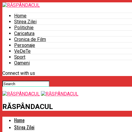
Home
Stirea Zilei
Politichie
Caricatura
Cronica de Film
Personaje
VeDeTe
Sport
Oameni
Connect with us
RĂSPÂNDACUL
Home
Stirea Zilei