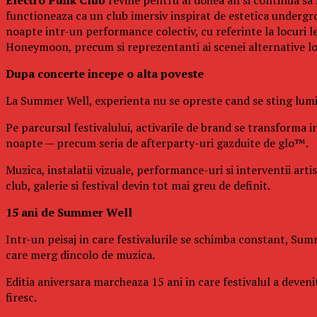
functioneaza ca un club imersiv inspirat de estetica undergro
noapte intr-un performance colectiv, cu referinte la locuri 
Honeymoon, precum si reprezentanti ai scenei alternative l
Dupa concerte incepe o alta poveste
La Summer Well, experienta nu se opreste cand se sting lumin
Pe parcursul festivalului, activarile de brand se transforma in
noapte — precum seria de afterparty-uri gazduite de glo™.
Muzica, instalatii vizuale, performance-uri si interventii art
club, galerie si festival devin tot mai greu de definit.
15 ani de Summer Well
Intr-un peisaj in care festivalurile se schimba constant, Summ
care merg dincolo de muzica.
Editia aniversara marcheaza 15 ani in care festivalul a deven
firesc.