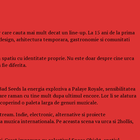
 care cauta mai mult decat un line-up. La 15 ani de la prima
design, arhitectura temporara, gastronomie si comunitati
n spatiu cu identitate proprie. Nu este doar despre cine urca
fie diferita.
ad Seeds la energia exploziva a Palaye Royale, sensibilitatea
re raman cu tine mult dupa ultimul encore. Lor li se alatura
operind o paleta larga de genuri muzicale.
ream. Indie, electronic, alternative si proiecte
a muzica internationala. Pe aceasta scena va urca si 2hollis,
ui. Creat impreuna cu colectivul Space Objekt, spatiul