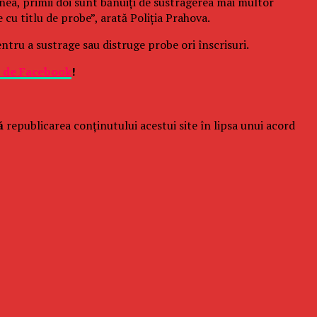
enea, primii doi sunt bănuiţi de sustragerea mai multor
cu titlu de probe”, arată Poliţia Prahova.
pentru a sustrage sau distruge probe ori înscrisuri.
e de Facebook
!
ă
republicarea conținutului acestui site în lipsa unui acord