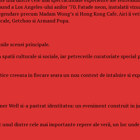
und a Los Angeles-ului anilor ’70. Fatade neon, instalatii vizu
legendare precum Madam Wong’s si Hong Kong Cafe. Aici ii veti 
ocale, Getchoo si Armand Popa.
ile scenei principale.
 spatii culturale si sociale, iar petrecerile curatoriate specia
istice creeaza in fiecare seara un nou context de intalnire si e
er Well si-a pastrat identitatea: un eveniment construit in juru
it unul dintre cele mai importante repere ale verii, un loc un