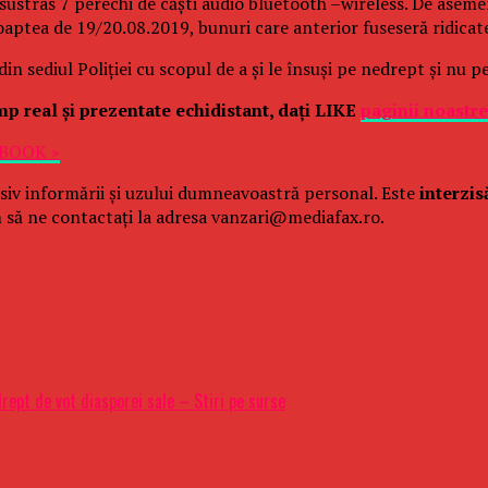
u sustras 7 perechi de căşti audio bluetooth –wireless. De asem
aptea de 19/20.08.2019, bunuri care anterior fuseseră ridicate 
din sediul Poliţiei cu scopul de a şi le însuşi pe nedrept şi nu 
imp real şi prezentate echidistant, daţi LIKE
paginii noastr
EBOOK »
siv informării și uzului dumneavoastră personal. Este
interzis
 să ne contactați la adresa vanzari@mediafax.ro.
rept de vot diasporei sale – Stiri pe surse