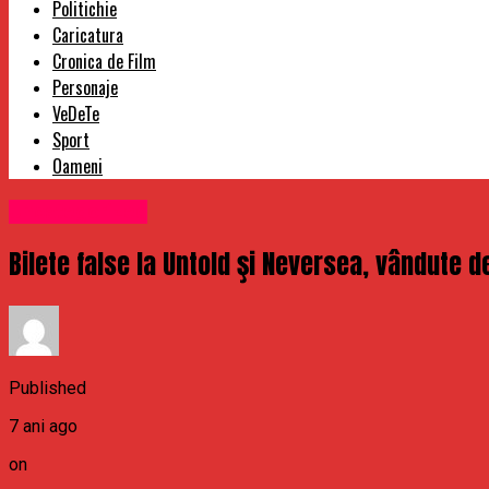
Politichie
Caricatura
Cronica de Film
Personaje
VeDeTe
Sport
Oameni
Uncategorized
Bilete false la Untold şi Neversea, vândute d
Published
7 ani ago
on