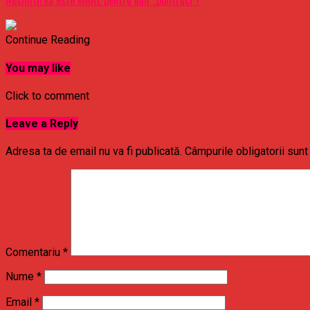
Nesimtirea este MARE pentru unii „politruci”!
Continue Reading
You may like
Click to comment
Leave a Reply
Adresa ta de email nu va fi publicată.
Câmpurile obligatorii sun
Comentariu
*
Nume
*
Email
*