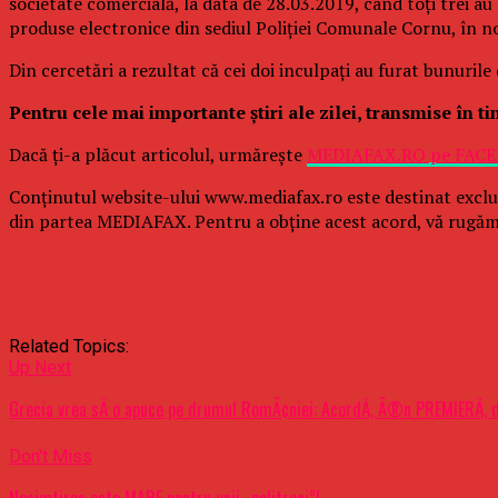
societate comercială, la data de 28.03.2019, când toţi trei a
produse electronice din sediul Poliţiei Comunale Cornu, în no
Din cercetări a rezultat că cei doi inculpaţi au furat bunurile 
Pentru cele mai importante ştiri ale zilei, transmise în t
Dacă ţi-a plăcut articolul, urmăreşte
MEDIAFAX.RO pe FAC
Conținutul website-ului www.mediafax.ro este destinat exclu
din partea MEDIAFAX. Pentru a obține acest acord, vă rugăm
Related Topics:
Up Next
Grecia vrea sÄ o apuce pe drumul RomÃ¢niei: AcordÄ, Ã®n PREMIERÄ, d
Don't Miss