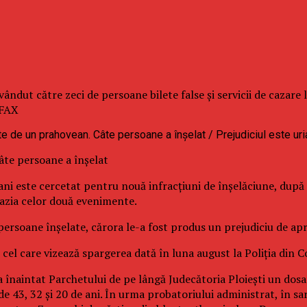
ndut către zeci de persoane bilete false şi servicii de cazare l
AFAX
âte persoane a înşelat
ani este cercetat pentru nouă infracţiuni de înşelăciune, după 
ocazia celor două evenimente.
e persoane înşelate, cărora le-a fost produs un prejudiciu de ap
în cel care vizează spargerea dată în luna august la Poliţia din
 a înaintat Parchetului de pe lângă Judecătoria Ploieşti un dos
e 43, 32 şi 20 de ani. În urma probatoriului administrat, în sa