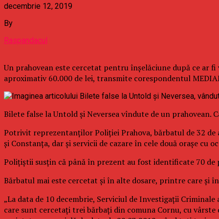
decembrie 12, 2019
By
Raspandacul
Un prahovean este cercetat pentru înşelăciune după ce ar fi vâ
aproximativ 60.000 de lei, transmite corespondentul MEDI
Bilete false la Untold şi Neversea vîndute de un prahovean. C
Potrivit reprezentanţilor Poliţiei Prahova, bărbatul de 32 de 
şi Constanţa, dar şi servicii de cazare în cele două oraşe cu 
Poliţiştii susţin că până în prezent au fost identificate 70 d
Bărbatul mai este cercetat şi în alte dosare, printre care şi 
„La data de 10 decembrie, Serviciul de Investigaţii Criminale
care sunt cercetaţi trei bărbaţi din comuna Cornu, cu vârste d