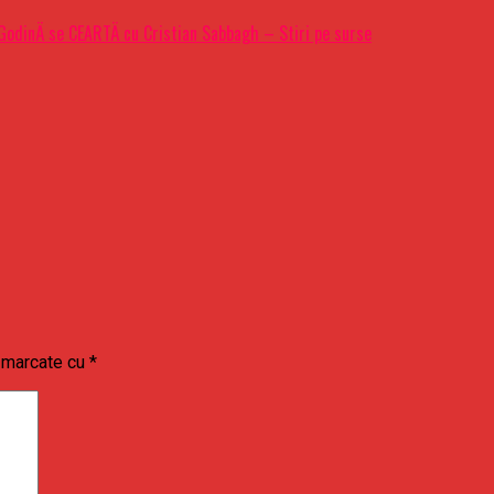
odinÄ se CEARTÄ cu Cristian Sabbagh – Stiri pe surse
t marcate cu
*