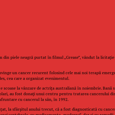
 din piele neagră purtat în filmul „Grease”, vândut la licitaţi
 învinge un cancer recurent folosind cele mai noi terapii emer
les, cea care a organizat evenimentul.
 scoase la vânzare de actriţa australiană în noiembrie. Banii 
 dolari, au fost donaţi unui centru pentru tratarea cancerului 
fruntare cu cancerul la sân, în 1992.
at, la sfârşitul anului trecut, că a fost diagnosticată cu cancer
loanei vertebrale, cu medicamente „moderne”, dar şi cu remedii 