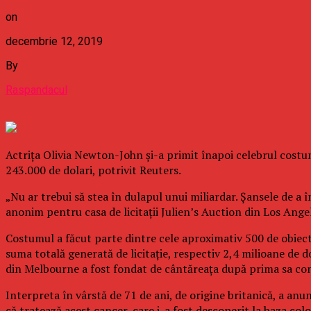
on
decembrie 12, 2019
By
Raspandacul
Actriţa Olivia Newton-John şi-a primit înapoi celebrul costum
243.000 de dolari, potrivit Reuters.
„Nu ar trebui să stea în dulapul unui miliardar. Şansele de a
anonim pentru casa de licitaţii Julien’s Auction din Los Ange
Costumul a făcut parte dintre cele aproximativ 500 de obiecte
suma totală generată de licitaţie, respectiv 2,4 milioane de
din Melbourne a fost fondat de cântăreaţa după prima sa con
Interpreta în vârstă de 71 de ani, de origine britanică, a anunţ
că tratează acest cancer, care i-a fost descoperit la baza co