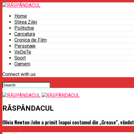
Home
Stirea Zilei
Politichie
Caricatura
Cronica de Film
Personaje
VeDeTe
Sport
Oameni
Connect with us
RĂSPÂNDACUL
Olivia Newton-John a primit înapoi costumul din „Grease”, vândut