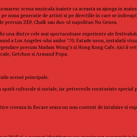
 urmaresc scena muzicala inainte ca aceasta sa ajunga in mainst
e noua generatie de artisti si pe directiile in care se indreapt
cale precum ZEP, Chalk sau duo-ul napolitan Nu Genea.
fie una dintre cele mai spectaculoase experiente ale festivalul
und a Los Angeles-ului anilor ’70. Fatade neon, instalatii vizu
legendare precum Madam Wong’s si Hong Kong Cafe. Aici ii veti 
ocale, Getchoo si Armand Popa.
ile scenei principale.
 spatii culturale si sociale, iar petrecerile curatoriate specia
istice creeaza in fiecare seara un nou context de intalnire si e
er Well si-a pastrat identitatea: un eveniment construit in juru