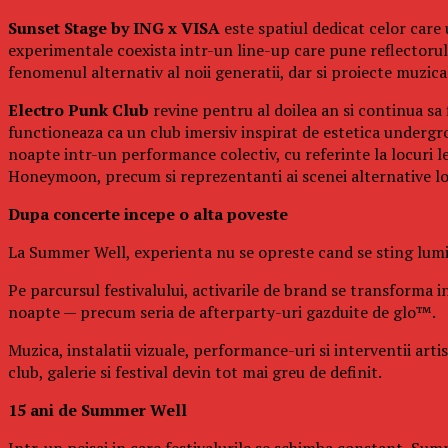
Sunset Stage by ING x VISA
este spatiul dedicat celor care
experimentale coexista intr-un line-up care pune reflectorul p
fenomenul alternativ al noii generatii, dar si proiecte muzi
Electro Punk Club
revine pentru al doilea an si continua sa 
functioneaza ca un club imersiv inspirat de estetica undergro
noapte intr-un performance colectiv, cu referinte la locuri 
Honeymoon, precum si reprezentanti ai scenei alternative l
Dupa concerte incepe o alta poveste
La Summer Well, experienta nu se opreste cand se sting lumin
Pe parcursul festivalului, activarile de brand se transforma in
noapte — precum seria de afterparty-uri gazduite de glo™.
Muzica, instalatii vizuale, performance-uri si interventii art
club, galerie si festival devin tot mai greu de definit.
15 ani de Summer Well
Intr-un peisaj in care festivalurile se schimba constant, Summ