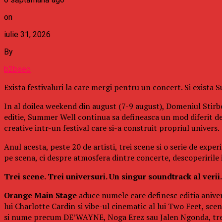
on
iulie 31, 2026
By
b2bseo
Exista festivaluri la care mergi pentru un concert. Si exista
In al doilea weekend din august (7-9 august), Domeniul Stirbe
editie, Summer Well continua sa defineasca un mod diferit d
creative intr-un festival care si-a construit propriul univers.
Anul acesta, peste 20 de artisti, trei scene si o serie de exp
pe scena, ci despre atmosfera dintre concerte, descoperirile in
Trei scene. Trei universuri. Un singur soundtrack al verii.
Orange Main Stage
aduce numele care definesc editia aniver
lui Charlotte Cardin si vibe-ul cinematic al lui Two Feet, s
si nume precum DE’WAYNE, Noga Erez sau Jalen Ngonda, trei 