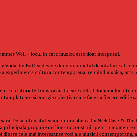
 Summer Well – locul in care muzica este doar inceputul.
y Voda din Buftea devine din nou punctul de intalnire al celor
e a experimenta cultura contemporana, reunind muzica, arta, 
eriente curatoriate transforma fiecare colt al domeniului intr-u
tamplatoare si energia colectiva care face ca fiecare editie sa 
sara. De la intensitatea inconfundabila a lui Nick Cave & The B
cena principala propune un line-up construit pentru momente ca
dintre cele mai interesante voci ale muzicii contemporane, ac