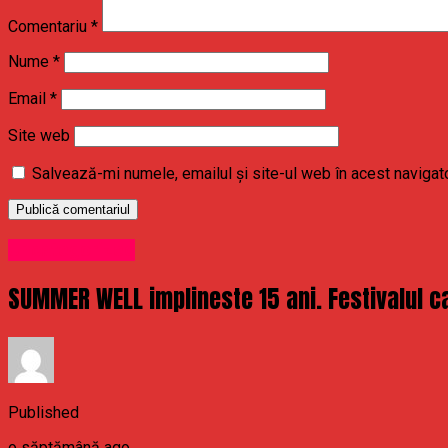
Comentariu
*
Nume
*
Email
*
Site web
Salvează-mi numele, emailul și site-ul web în acest navigat
Uncategorized
SUMMER WELL implineste 15 ani. Festivalul ca
Published
o săptămână ago