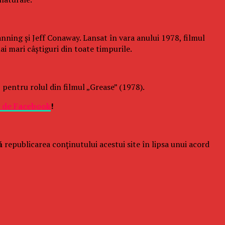
nning şi Jeff Conaway. Lansat în vara anului 1978, filmul
i mari câştiguri din toate timpurile.
pentru rolul din filmul „Grease” (1978).
e de Facebook
!
ă
republicarea conținutului acestui site în lipsa unui acord