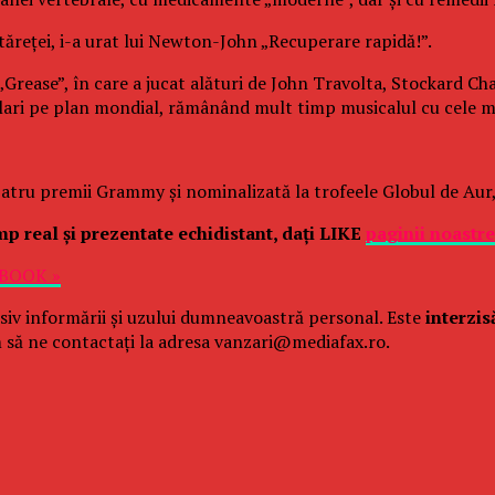
tăreţei, i-a urat lui Newton-John „Recuperare rapidă!”.
rease”, în care a jucat alături de John Travolta, Stockard Cha
lari pe plan mondial, rămânând mult timp musicalul cu cele ma
tru premii Grammy şi nominalizată la trofeele Globul de Aur, 
imp real şi prezentate echidistant, daţi LIKE
paginii noastr
EBOOK »
siv informării și uzului dumneavoastră personal. Este
interzis
 să ne contactați la adresa vanzari@mediafax.ro.