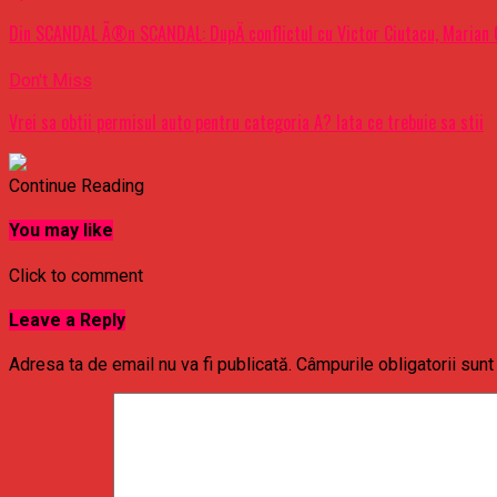
Din SCANDAL Ã®n SCANDAL: DupÄ conflictul cu Victor Ciutacu, Marian G
Don't Miss
Vrei sa obtii permisul auto pentru categoria A? Iata ce trebuie sa stii
Continue Reading
You may like
Click to comment
Leave a Reply
Adresa ta de email nu va fi publicată.
Câmpurile obligatorii sun