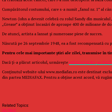
Cumpărătorul costumului, care s-a numit „fanul nr. 1” al cân
Newton-John a devenit celebră cu rolul Sandy din musicalul „G
„Grease” a obţinut încasări de aproape 400 de milioane de do
De atunci, artista a lansat şi numeroase piese de succes.
Născută pe 26 septembrie 1948, ea a fost recompensată cu pa
Pentru cele mai importante ştiri ale zilei, transmise în t
Dacă ţi-a plăcut articolul, urmăreşte
MEDIAFAX.RO pe FAC
Conținutul website-ului www.mediafax.ro este destinat exclu
din partea MEDIAFAX. Pentru a obține acest acord, vă rugăm
Related Topics:
Up Next