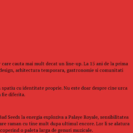
 care cauta mai mult decat un line-up. La 15 ani de la prima
design, arhitectura temporara, gastronomie si comunitati
n spatiu cu identitate proprie. Nu este doar despre cine urca
fie diferita.
ad Seeds la energia exploziva a Palaye Royale, sensibilitatea
re raman cu tine mult dupa ultimul encore. Lor li se alatura
operind o paleta larga de genuri muzicale.