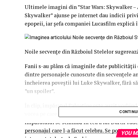
Ultimele imagini din ”Star Wars: Skywalker – 
Skywalker” ajunse pe internet dau indicii priv
epopeii, iar şefa companiei Lucasfilm explică î
Noile secvenţe din Războiul Stelelor sugereaz
Fanii s-au plâns că imaginile date publicităţii 
dintre personajele cunoscute din secvenţele ant
încheierea poveştii lui Luke Skywalker, fără să
”un spoiler”.
În clip, împăratul Palpatine este auzit vorbind 
CONTINU
vocea pe care a auzit-o în cap tot timpul. Potr
împăratului se schimbă în cea a lui Darth Vade
personajul care l-a făcut celebru. Se poate au
YOU M