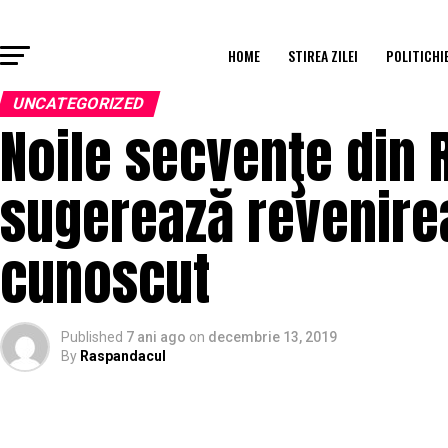
HOME
STIREA ZILEI
POLITICHI
UNCATEGORIZED
Noile secvenţe din 
sugerează revenire
cunoscut
Published
7 ani ago
on
decembrie 13, 2019
By
Raspandacul