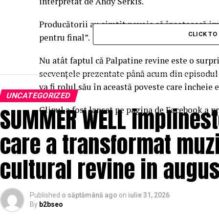
interpretat de Andy Serkis.
Producătorii au simţit nevoia să însoţească im
CLICK T
pentru final”.
Nu atât faptul că Palpatine revine este o surpri
secvenţele prezentate până acum din episodul 
va fi rolul său în această poveste care încheie
UNCATEGORIZED
SUMMER WELL implineste 
Clipul a fost lansat pe pagina de Facebook a pro
care a transformat muzi
cultural revine in augus
Published
o săptămână ago
on
iulie 31, 2026
By
b2bseo