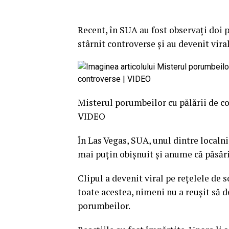
Recent, în SUA au fost observaţi doi 
stârnit controverse şi au devenit vira
Misterul porumbeilor cu pălării de co
VIDEO
În Las Vegas, SUA, unul dintre localn
mai puţin obişnuit şi anume că păsări
Clipul a devenit viral pe reţelele de 
toate acestea, nimeni nu a reuşit să d
porumbeilor.