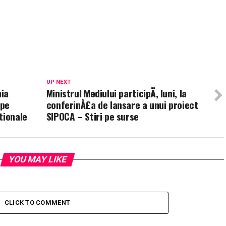
UP NEXT
nia
Ministrul Mediului participÄ, luni, la
 pe
conferinÅ£a de lansare a unui proiect
tionale
SIPOCA – Stiri pe surse
YOU MAY LIKE
CLICK TO COMMENT