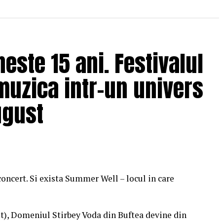
ste 15 ani. Festivalul
muzica intr-un univers
ugust
concert. Si exista Summer Well – locul in care
st), Domeniul Stirbey Voda din Buftea devine din