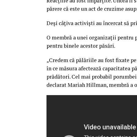
Reacţiile au fost împărţite. Unora li 
părere că este un act de cruzime asup
Deşi câţiva activişti au încercat să pr
O membră a unei organizaţii pentru p
pentru binele acestor păsări.
„Credem că pălăriile au fost fixate p
în ce măsura afectează capacitatea păs
prădători. Cel mai probabil porumbeii
declarat Mariah Hillman, membră a or