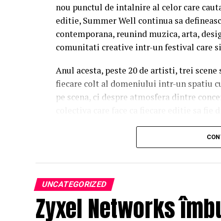
nou punctul de intalnire al celor care caut
editie, Summer Well continua sa defineasc
contemporana, reunind muzica, arta, desig
comunitati creative intr-un festival care s
Anul acesta, peste 20 de artisti, trei scene
fiecare colt al domeniului intr-un spatiu c
pe scena, ci despre atmosfera dintre conce
colectiva care face ca fiecare editie sa fie d
Trei scene. Trei universuri. Un singur 
CON
Orange Main Stage
aduce numele care de
inconfundabila a lui Nick Cave & The Bad 
sensibilitatea lui Charlotte Cardin si vibe
UNCATEGORIZED
Zyxel Networks îmb
propune un line-up construit pentru mome
Lor li se alatura si nume precum DE’WAYNE