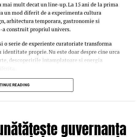
a mai mult decat un line-up. La 15 ani de la prima
a un mod diferit de a experimenta cultura
n, arhitectura temporara, gastronomie si
i-a construit propriul univers.
 si o serie de experiente curatoriate transforma
u identitate proprie. Nu este doar despre cine urca
rte, descoperirile intamplatoare si energia
iferita.
soundtrack al verii.
TINUE READING
finesc editia aniversara. De la intensitatea
Seeds la energia exploziva a Palaye Royale,
-ul cinematic al lui Two Feet, scena principala
unătățește guvernanța
nte care raman cu tine mult dupa ultimul encore.
, Noga Erez sau Jalen Ngonda, trei dintre cele mai