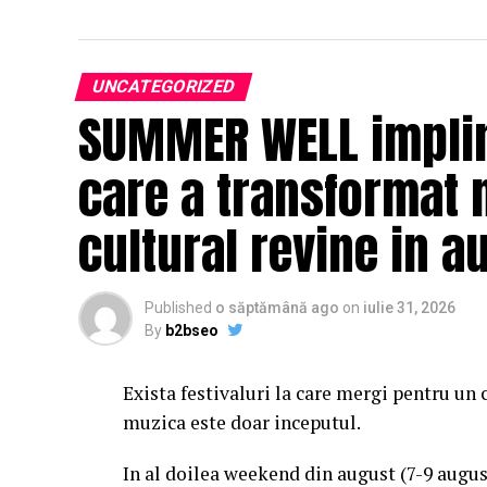
UNCATEGORIZED
SUMMER WELL impline
care a transformat 
cultural revine in a
Published
o săptămână ago
on
iulie 31, 2026
By
b2bseo
Exista festivaluri la care mergi pentru un 
muzica este doar inceputul.
In al doilea weekend din august (7-9 augu