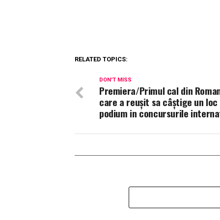
RELATED TOPICS:
DON'T MISS
Premiera/Primul cal din Roma
care a reușit sa câștige un loc
podium in concursurile interna