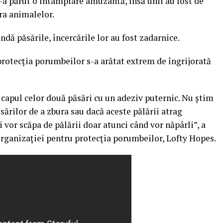
s-a părut o întâmplare amuzantă, însă unii au fost de
ra animalelor.
indă păsările, încercările lor au fost zadarnice.
rotecţia porumbeilor s-a arătat extrem de îngrijorată
e capul celor două păsări cu un adeziv puternic. Nu ştim
ărilor de a zbura sau dacă aceste pălării atrag
 vor scăpa de pălării doar atunci când vor năpârli”, a
ganizaţiei pentru protecţia porumbeilor, Lofty Hopes.