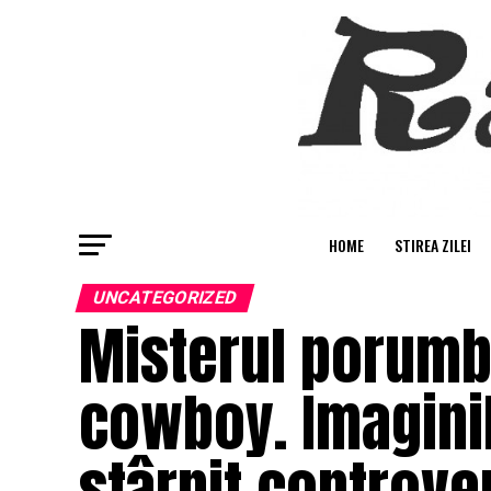
HOME
STIREA ZILEI
UNCATEGORIZED
Misterul porumbe
cowboy. Imaginil
stârnit controver