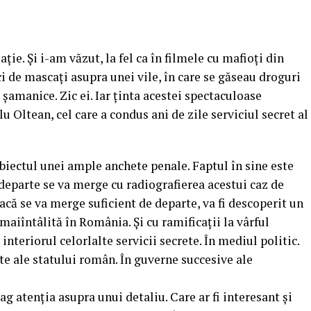
ie. Și i-am văzut, la fel ca în filmele cu mafioți din
 de mascați asupra unei vile, în care se găseau droguri
 șamanice. Zic ei. Iar ținta acestei spectaculoase
u Oltean, cel care a condus ani de zile serviciul secret al
iectul unei ample anchete penale. Faptul în sine este
 departe se va merge cu radiografierea acestui caz de
Dacă se va merge suficient de departe, va fi descoperit un
aiîntâlită în România. Și cu ramificații la vârful
 interiorul celorlalte servicii secrete. În mediul politic.
te ale statului român. În guverne succesive ale
rag atenția asupra unui detaliu. Care ar fi interesant și