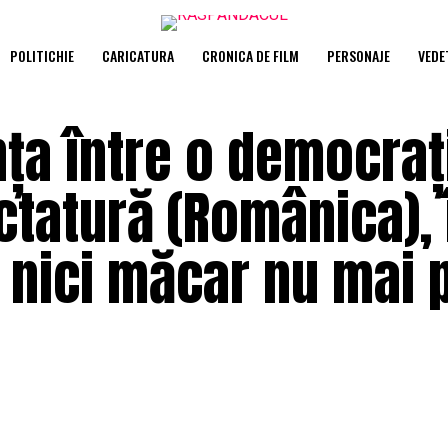
POLITICHIE
CARICATURA
CRONICA DE FILM
PERSONAJE
VEDE
nța între o democraț
ictatură (Românica), 
 nici măcar nu mai 