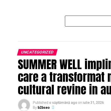
UNCATEGORIZED
SUMMER WELL impline
care a transformat 
cultural revine in a
Published
o săptămână ago
on
iulie 31, 2026
By
b2bseo