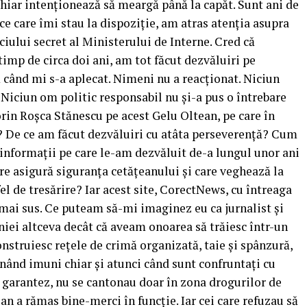
hiar intenționează să meargă până la capăt. Sunt ani de
ice care îmi stau la dispoziție, am atras atenția asupra
iciului secret al Ministerului de Interne. Cred că
timp de circa doi ani, am tot făcut dezvăluiri pe
când mi s-a aplecat. Nimeni nu a reacționat. Niciun
. Niciun om politic responsabil nu și-a pus o întrebare
orin Roșca Stănescu pe acest Gelu Oltean, pe care în
tă? De ce am făcut dezvăluiri cu atâta perseverență? Cum
e informații pe care le-am dezvăluit de-a lungul unor ani
care asigură siguranța cetățeanului și care veghează la
fel de tresărire? Iar acest site, CorectNews, cu întreaga
 mai sus. Ce puteam să-mi imaginez eu ca jurnalist și
iei altceva decât că aveam onoarea să trăiesc într-un
 construiesc rețele de crimă organizată, taie și spânzură,
nând imuni chiar și atunci când sunt confruntați cu
ă garantez, nu se cantonau doar în zona drogurilor de
ean a rămas bine-merci în funcție. Iar cei care refuzau să