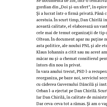
Se documenta de zor, într-o tentativă 
gordian din „Doi și-un sfert”, în epice
Și a lucrat într-o firmă privată. Până
acestuia. În scurt timp, Dan Chirilă i
această calitate, el elaborează un va
cele mai de temut organizații de tip 
Oltean. În document apar nu puține nu
asta politice, ale noului PNL și ale e
Klaus Iohannis a citit sau nu acest amp
măcar nu și-a chemat consilierul pentr
întors din nou în privat.
În vara anului trecut, PSD l-a recuper
reorganiza, pe baze noi, serviciul secr
cu căderea Guvernului Dăncilă și inst
Orban l-a ejectat pe Dan Chirilă. Scur
Iar Dan Chirilă, în calitate de ministr
Dar ceva-ceva tot a rămas. Și am o va