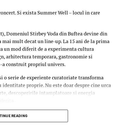
concert. Si exista Summer Well – locul in care
st), Domeniul Stirbey Voda din Buftea devine din
a mai mult decat un line-up. La 15 ani de la prima
a un mod diferit de a experimenta cultura
n, arhitectura temporara, gastronomie si
i-a construit propriul univers.
 si o serie de experiente curatoriate transforma
u identitate proprie. Nu este doar despre cine urca
rte, descoperirile intamplatoare si energia
iferita.
soundtrack al verii.
TINUE READING