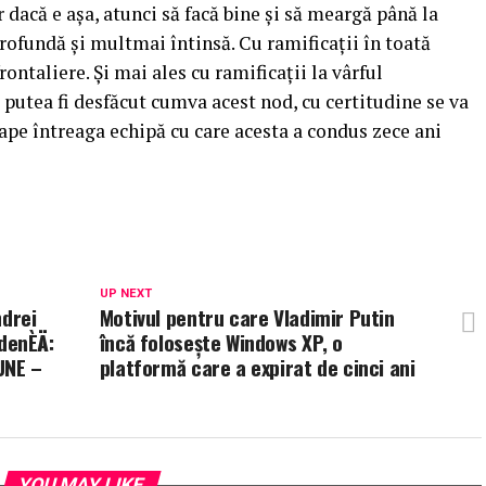
 dacă e așa, atunci să facă bine și să meargă până la
rofundă și multmai întinsă. Cu ramificații în toată
ontaliere. Și mai ales cu ramificații la vârful
 putea fi desfăcut cumva acest nod, cu certitudine se va
oape întreaga echipă cu care acesta a condus zece ani
UP NEXT
ndrei
Motivul pentru care Vladimir Putin
nÈÄ:
încă foloseşte Windows XP, o
PUNE –
platformă care a expirat de cinci ani
YOU MAY LIKE