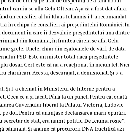
pe cât de eroică pe atât de disperată de a tăia nodul
ntrul căruia se afla Gelu Oltean. Așa că a fost dat afară.
 când un consilier al lui Klaus Iohannis i l-a recomandat
ntră în echipa de consilieri ai președintelui României. În
st document în care îi dezvăluie președintelui una dintre
criminal din România, în fruntea căreia se afla Gelu
me grele. Unele, chiar din eșaloanele de vârf, de data
ternului PSD. Este un mister total dacă președintele
lu dosar. Cert este că nu a reacționat în niciun fel. Nici
u clarificări. Acesta, descurajat, a demisionat. Și s-a
at. Și l-a chemat în Ministerul de Interne pentru a
et. Ceea ce a și făcut. Până la un punct. Pentru că, odată
alarea Guvernului liberal la Palatul Victoria, Ludovic
t pe doi. Pentru că anunțase declanșarea marii epurări.
u secretar de stat, era numit politic. De „ciuma roșie”.
gă bănuială. Și anume că procurorii DNA fructifică azi