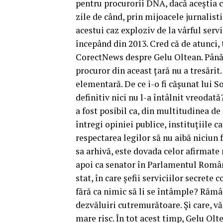
pentru procurorii DNA, dacă aceștia c
zile de când, prin mijoacele jurnalist
acestui caz exploziv de la vârful serv
începând din 2013. Cred că de atunci, 
CorectNews despre Gelu Oltean. Până 
procuror din aceast țară nu a tresărit
elementară. De ce i-o fi cășunat lui S
definitiv nici nu l-a întâlnit vreoda
a fost posibil ca, din multitudinea d
întregi opiniei publice, instituțiile 
respectarea legilor să nu aibă niciun 
sa arhivă, este dovada celor afirmate
apoi ca senator în Parlamentul Român
stat, în care șefii serviciilor secrete
fără ca nimic să li se întâmple? Rămâ
dezvăluiri cutremurătoare. Și care, v
mare risc. În tot acest timp, Gelu Olt