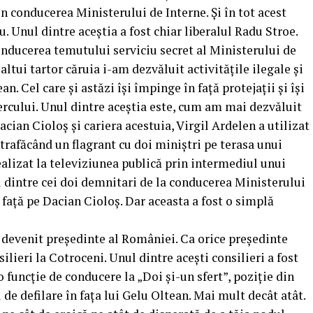
n conducerea Ministerului de Interne. Și în tot acest
. Unul dintre aceștia a fost chiar liberalul Radu Stroe.
onducerea temutului serviciu secret al Ministerului de
altui tartor căruia i-am dezvăluit activitățile ilegale și
. Cel care și astăzi își împinge în față protejații și își
cercului. Unul dintre aceștia este, cum am mai dezvăluit
acian Cioloș și cariera acestuia, Virgil Ardelen a utilizat
trafăcând un flagrant cu doi miniștri pe terasa unui
ealizat la televiziunea publică prin intermediul unui
l dintre cei doi demnitari de la conducerea Ministerului
 față pe Dacian Cioloș. Dar aceasta a fost o simplă
a devenit președinte al României. Ca orice președinte
silieri la Cotroceni. Unul dintre acești consilieri a fost
o funcție de conducere la „Doi și-un sfert”, poziție din
 de defilare în fața lui Gelu Oltean. Mai mult decât atât.