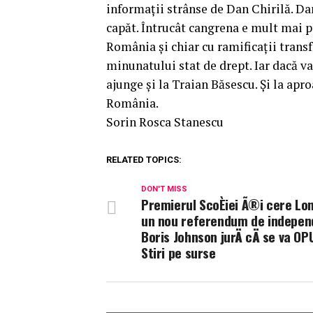
informații strânse de Dan Chirilă. Dar
capăt. Întrucât cangrena e mult mai p
România și chiar cu ramificații transfr
minunatului stat de drept. Iar dacă va
ajunge și la Traian Băsescu. Și la apr
România.
Sorin Rosca Stanescu
RELATED TOPICS:
DON'T MISS
Premierul ScoÈiei Ã®i cere Lo
un nou referendum de independe
Boris Johnson jurÄ cÄ se va O
Stiri pe surse