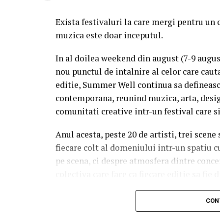
Exista festivaluri la care mergi pentru un 
muzica este doar inceputul.
In al doilea weekend din august (7-9 augu
nou punctul de intalnire al celor care caut
editie, Summer Well continua sa defineasc
contemporana, reunind muzica, arta, desig
comunitati creative intr-un festival care s
Anul acesta, peste 20 de artisti, trei scene
fiecare colt al domeniului intr-un spatiu c
pe scena, ci despre atmosfera dintre conce
colectiva care face ca fiecare editie sa fie d
Trei scene. Trei universuri. Un singur 
CON