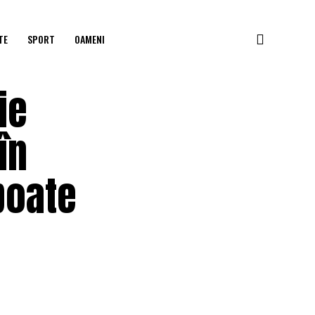
TE
SPORT
OAMENI
ie
în
poate