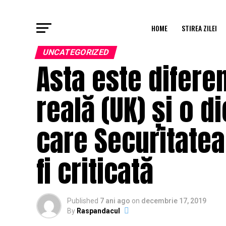
HOME
STIREA ZILEI
UNCATEGORIZED
Asta este difere
reală (UK) și o d
care Securitatea
fi criticată
Published
7 ani ago
on
decembrie 17, 2019
By
Raspandacul