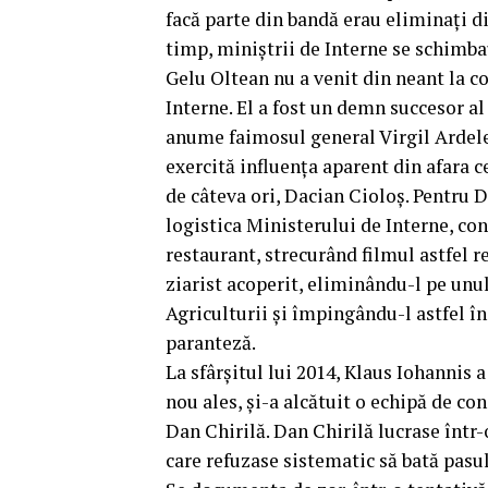
facă parte din bandă erau eliminați di
timp, miniștrii de Interne se schimbau
Gelu Oltean nu a venit din neant la c
Interne. El a fost un demn succesor al 
anume faimosul general Virgil Ardelean
exercită influența aparent din afara 
de câteva ori, Dacian Cioloș. Pentru D
logistica Ministerului de Interne, con
restaurant, strecurând filmul astfel r
ziarist acoperit, eliminându-l pe unu
Agriculturii și împingându-l astfel în
paranteză.
La sfârșitul lui 2014, Klaus Iohannis 
nou ales, și-a alcătuit o echipă de con
Dan Chirilă. Dan Chirilă lucrase într-
care refuzase sistematic să bată pasul