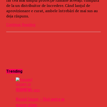
Iar cea mai simplă protecție rămâne aceeași: cumpără
de la un distribuitor de încredere. Când lanțul de
aprovizionare e curat, ambele întrebări de mai sus au
deja răspuns.
Continue Reading
Trending
Sport
6 ani ago
Masajul Lingam – Ghid pentru un
orgasm intens