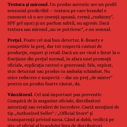
Textura și mirosul.
Un produs autentic are un profil
senzorial predictibil — textura pe care brandul e
cunoscut că o are (esență apoasă, cremă „cushiony”,
SPF gel ușor) și un parfum subtil, nu agresiv. Dacă
textura sau mirosul „nu se potrivesc”, e un semnal.
Prețul.
Poate cel mai bun detector. K-Beauty e
competitiv la preț, dar tot respectă costuri de
producție, export și retail. Dacă un ser viral e listat la o
fracțiune din prețul normal, în afara unei promoții
oficiale, explicația rareori e generoasă: fals, expirat,
stoc deturnat sau produs cu ambalaj schimbat. Nu
orice reducere e suspectă — dar un preț „de mister”
pentru un produs foarte căutat, da.
Vânzătorul.
Cel mai important pas preventiv.
Cumpără de la magazine oficiale, distribuitori
autorizați sau retaileri de încredere. Caută mențiuni de
tip „Authorized Seller” / „Official Store” și
transparență privind sursa. Când ai dubii, verifică pe
site-ul oficial al brandului lista de distribuitori.