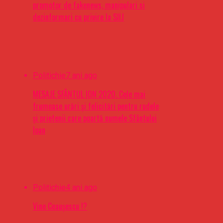
promotor de fakenews, manipulari si
dezinformari cu privire la SIIJ
Politichie
7 ani ago
MESAJE SFÂNTUL ION 2020. Cele mai
frumoase urări şi felicitări pentru rudele
şi prietenii care poartă numele Sfântului
Ioan
Politichie
4 ani ago
Vine Ceaușescu !?