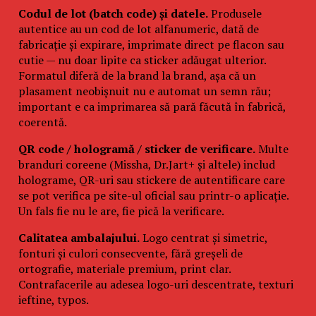
Codul de lot (batch code) și datele.
Produsele
autentice au un cod de lot alfanumeric, dată de
fabricație și expirare, imprimate direct pe flacon sau
cutie — nu doar lipite ca sticker adăugat ulterior.
Formatul diferă de la brand la brand, așa că un
plasament neobișnuit nu e automat un semn rău;
important e ca imprimarea să pară făcută în fabrică,
coerentă.
QR code / hologramă / sticker de verificare.
Multe
branduri coreene (Missha, Dr.Jart+ și altele) includ
holograme, QR-uri sau stickere de autentificare care
se pot verifica pe site-ul oficial sau printr-o aplicație.
Un fals fie nu le are, fie pică la verificare.
Calitatea ambalajului.
Logo centrat și simetric,
fonturi și culori consecvente, fără greșeli de
ortografie, materiale premium, print clar.
Contrafacerile au adesea logo-uri descentrate, texturi
ieftine, typos.