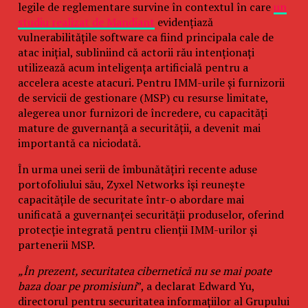
legile de reglementare survine în contextul în care
un
studiu realizat de Mandiant
evidențiază
vulnerabilitățile software ca fiind principala cale de
atac inițial, subliniind că actorii rău intenționați
utilizează acum inteligența artificială pentru a
accelera aceste atacuri. Pentru IMM-urile și furnizorii
de servicii de gestionare (MSP) cu resurse limitate,
alegerea unor furnizori de încredere, cu capacități
mature de guvernanță a securității, a devenit mai
importantă ca niciodată.
În urma unei serii de îmbunătățiri recente aduse
portofoliului său, Zyxel Networks își reunește
capacitățile de securitate într-o abordare mai
unificată a guvernanței securității produselor, oferind
protecție integrată pentru clienții IMM-urilor și
partenerii MSP.
„În prezent, securitatea cibernetică nu se mai poate
baza doar pe promisiuni
”, a declarat Edward Yu,
directorul pentru securitatea informațiilor al Grupului