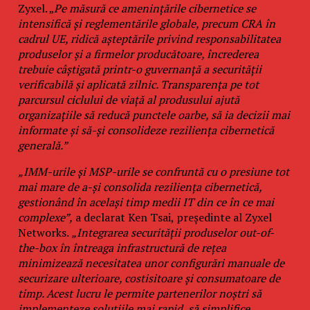
Zyxel. „
Pe măsură ce amenințările cibernetice se
intensifică și reglementările globale, precum CRA în
cadrul UE, ridică așteptările privind responsabilitatea
produselor și a firmelor producătoare, încrederea
trebuie câștigată printr-o guvernanță a securității
verificabilă și aplicată zilnic. Transparența pe tot
parcursul ciclului de viață al produsului ajută
organizațiile să reducă punctele oarbe, să ia decizii mai
informate și să-și consolideze reziliența cibernetică
generală.”
„IMM-urile și MSP-urile se confruntă cu o presiune tot
mai mare de a-și consolida reziliența cibernetică,
gestionând în același timp medii IT din ce în ce mai
complexe”,
a declarat Ken Tsai, președinte al Zyxel
Networks.
„Integrarea securității produselor out-of-
the-box în întreaga infrastructură de rețea
minimizează necesitatea unor configurări manuale de
securizare ulterioare, costisitoare și consumatoare de
timp. Acest lucru le permite partenerilor noștri să
implementeze soluțiile mai rapid, să simplifice