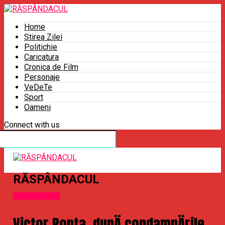
Home
Stirea Zilei
Politichie
Caricatura
Cronica de Film
Personaje
VeDeTe
Sport
Oameni
Connect with us
RĂSPÂNDACUL
Uncategorized
Victor Ponta, dupÄ condamnÄrile