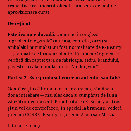
respectiv e recunoscut oficial — un semn de lanț de
aprovizionare curat.
De reținut
Estetica nu e dovadă.
Un nume în engleză,
ingredientele „virale” (mucină, centella, orez) și
ambalajul minimalist au fost normalizate de K-Beauty
— și copiate de branduri din toată lumea. Originea se
verifică din fapte: țara de fabricație, sediul brandului,
povestea reală a fondatorilor. Nu din „vibe”.
Partea 2: Este produsul coreean autentic sau fals?
Odată ce știi că brandul e chiar coreean, rămâne a
doua întrebare — mai ales dacă ai cumpărat de la un
vânzător necunoscut. Popularitatea K-Beauty a atras
și un val de contrafaceri, în special la branduri-vedetă
precum COSRX, Beauty of Joseon, Anua sau Missha.
Iată la ce te uiți: