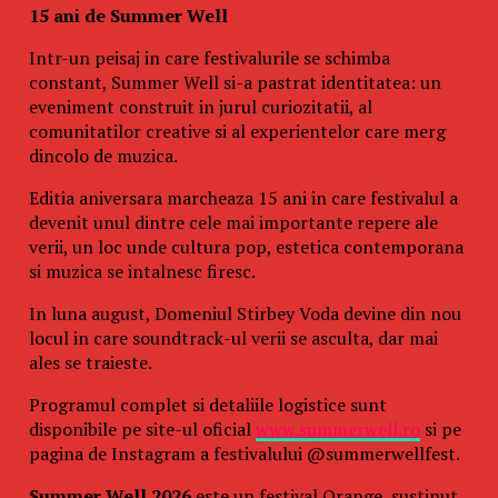
15 ani de Summer Well
Intr-un peisaj in care festivalurile se schimba
constant, Summer Well si-a pastrat identitatea: un
eveniment construit in jurul curiozitatii, al
comunitatilor creative si al experientelor care merg
dincolo de muzica.
Editia aniversara marcheaza 15 ani in care festivalul a
devenit unul dintre cele mai importante repere ale
verii, un loc unde cultura pop, estetica contemporana
si muzica se intalnesc firesc.
In luna august, Domeniul Stirbey Voda devine din nou
locul in care soundtrack-ul verii se asculta, dar mai
ales se traieste.
Programul complet si detaliile logistice sunt
disponibile pe site-ul oficial
www.summerwell.ro
si pe
pagina de Instagram a festivalului @summerwellfest.
Summer Well 2026
este un festival Orange, sustinut