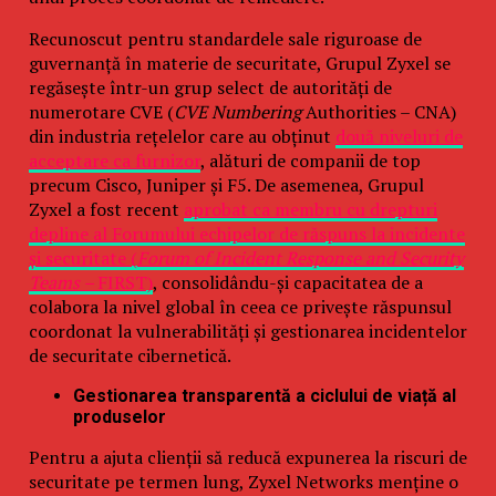
Recunoscut pentru standardele sale riguroase de
guvernanță în materie de securitate, Grupul Zyxel se
regăsește într-un grup select de autorități de
numerotare CVE (
CVE Numbering
Authorities – CNA)
din industria rețelelor care au obținut
două niveluri de
acceptare ca furnizor
, alături de companii de top
precum Cisco, Juniper și F5. De asemenea, Grupul
Zyxel a fost recent
aprobat ca membru cu drepturi
depline al Forumului echipelor de răspuns la incidente
și securitate (
Forum of Incident Response and Security
Teams –
FIRST)
, consolidându-și capacitatea de a
colabora la nivel global în ceea ce privește răspunsul
coordonat la vulnerabilități și gestionarea incidentelor
de securitate cibernetică.
Gestionarea transparentă a ciclului de viață al
produselor
Pentru a ajuta clienții să reducă expunerea la riscuri de
securitate pe termen lung, Zyxel Networks menține o