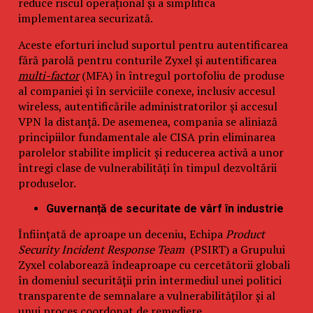
reduce riscul operațional și a simplifica
implementarea securizată.
Aceste eforturi includ suportul pentru autentificarea
fără parolă pentru conturile Zyxel și autentificarea
multi-factor
(MFA) în întregul portofoliu de produse
al companiei și în serviciile conexe, inclusiv accesul
wireless, autentificările administratorilor și accesul
VPN la distanță. De asemenea, compania se aliniază
principiilor fundamentale ale CISA prin eliminarea
parolelor stabilite implicit și reducerea activă a unor
întregi clase de vulnerabilități în timpul dezvoltării
produselor.
Guvernanță de securitate de vârf în industrie
Înființată de aproape un deceniu, Echipa
Product
Security Incident Response Team
(PSIRT) a Grupului
Zyxel colaborează îndeaproape cu cercetătorii globali
în domeniul securității prin intermediul unei politici
transparente de semnalare a vulnerabilităților și al
unui proces coordonat de remediere.