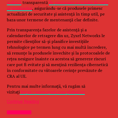
politică
transparentă
de gestionare a ciclului de viață
al produselor
, asigurându-se că produsele primesc
actualizări de securitate și asistență în timp util, pe
baza unor termene de mentenanță clar definite.
Prin transparența fazelor de asistență și a
calendarelor de retragere din uz, Zyxel Networks le
permite clienților să-și planifice investițiile
tehnologice pe termen lung cu mai multă încredere,
să renunțe la produsele învechite și la protocoalele de
rețea nesigure înainte ca acestea să genereze riscuri
care pot fi evitate și să mențină reziliența cibernetică
în conformitate cu viitoarele cerințe prevăzute de
CRA al UE.
Pentru mai multe informații, vă rugăm să
vizitați
https://www.zyxel.com/global/en
Continue Reading
Uncategorized