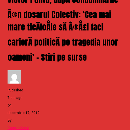
Ã®n dosarul Colectiv: ‘Cea mai
mare ticÄloÅie sÄ Ã®Å£i faci
carierÄ politicÄ pe tragedia unor
oameni’ – Stiri pe surse
Published
7 ani ago
on
decembrie 17, 2019
By
Raspandacul