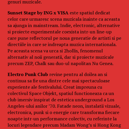
genuri muzicale.
Sunset Stage by ING x VISA
este spatiul dedicat
celor care urmaresc scena muzicala inainte ca aceasta
sa ajunga in mainstream. Indie, electronic, alternative
si proiecte experimentale coexista intr-un line-up
care pune reflectorul pe noua generatie de artisti si pe
directiile in care se indreapta muzica internationala.
Pe aceasta scena va urca si 2hollis, fenomenul
alternativ al noii generatii, dar si proiecte muzicale
precum ZEP, Chalk sau duo-ul napolitan Nu Genea.
Electro Punk Club
revine pentru al doilea an si
continua sa fie una dintre cele mai spectaculoase
experiente ale festivalului. Creat impreuna cu
colectivul Space Objekt, spatiul functioneaza ca un
club imersiv inspirat de estetica underground a Los
Angeles-ului anilor ’70. Fatade neon, instalatii vizuale,
electronica, punk si o energie care transforma fiecare
noapte intr-un performance colectiv, cu referinte la
locuri legendare precum Madam Wong’s si Hong Kong