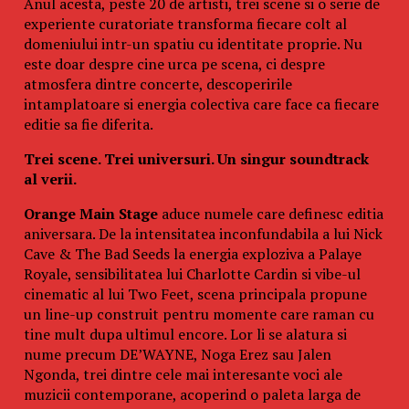
Anul acesta, peste 20 de artisti, trei scene si o serie de
pentru cei prea ocupaţi
experiente curatoriate transforma fiecare colt al
domeniului intr-un spatiu cu identitate proprie. Nu
este doar despre cine urca pe scena, ci despre
atmosfera dintre concerte, descoperirile
intamplatoare si energia colectiva care face ca fiecare
editie sa fie diferita.
Trei scene. Trei universuri. Un singur soundtrack
al verii.
Orange Main Stage
aduce numele care definesc editia
aniversara. De la intensitatea inconfundabila a lui Nick
Cave & The Bad Seeds la energia exploziva a Palaye
Royale, sensibilitatea lui Charlotte Cardin si vibe-ul
cinematic al lui Two Feet, scena principala propune
un line-up construit pentru momente care raman cu
tine mult dupa ultimul encore. Lor li se alatura si
nume precum DE’WAYNE, Noga Erez sau Jalen
Ngonda, trei dintre cele mai interesante voci ale
muzicii contemporane, acoperind o paleta larga de