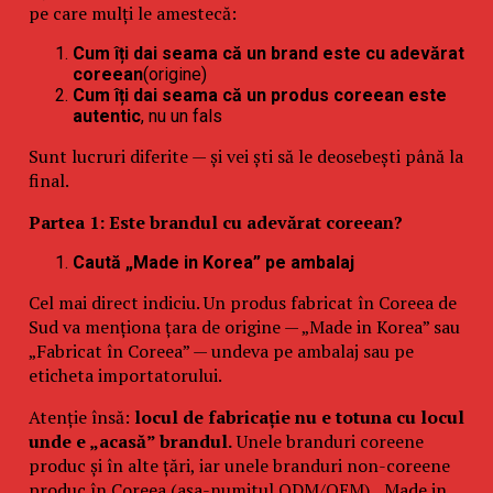
pe care mulți le amestecă:
Cum îți dai seama că un brand este cu adevărat
coreean
(origine)
Cum îți dai seama că un produs coreean este
autentic
, nu un fals
Sunt lucruri diferite — și vei ști să le deosebești până la
final.
Partea 1: Este brandul cu adevărat coreean?
Caută „Made in Korea” pe ambalaj
Cel mai direct indiciu. Un produs fabricat în Coreea de
Sud va menționa țara de origine — „Made in Korea” sau
„Fabricat în Coreea” — undeva pe ambalaj sau pe
eticheta importatorului.
Atenție însă:
locul de fabricație nu e totuna cu locul
unde e „acasă” brandul.
Unele branduri coreene
produc și în alte țări, iar unele branduri non-coreene
produc în Coreea (așa-numitul ODM/OEM). „Made in