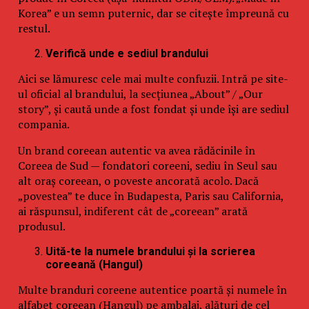
Korea” e un semn puternic, dar se citește împreună cu
restul.
Verifică unde e sediul brandului
Aici se lămuresc cele mai multe confuzii. Intră pe site-
ul oficial al brandului, la secțiunea „About” / „Our
story”, și caută unde a fost fondat și unde își are sediul
compania.
Un brand coreean autentic va avea rădăcinile în
Coreea de Sud — fondatori coreeni, sediu în Seul sau
alt oraș coreean, o poveste ancorată acolo. Dacă
„povestea” te duce în Budapesta, Paris sau California,
ai răspunsul, indiferent cât de „coreean” arată
produsul.
Uită-te la numele brandului și la scrierea
coreeană (Hangul)
Multe branduri coreene autentice poartă și numele în
alfabet coreean (Hangul) pe ambalaj, alături de cel