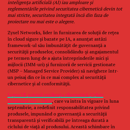
inteligența artificială (AI) iau amploare și
reglementările privind securitatea cibernetică devin tot
mai stricte, securitatea integrată încă din faza de
proiectare nu mai este o alegere.
Zyxel Networks, lider în furnizarea de soluții de rețea
în cloud sigure și bazate pe IA, a anunțat astăzi
framework-ul său îmbunătățit de guvernanță a
securității produselor, consolidându-și angajamentul
pe termen lung de a ajuta întreprinderile mici și
mijlocii (IMM-uri) și furnizorii de servicii gestionate
(MSP – Managed Service Provider) să navigheze într-
un peisaj din ce în ce mai complex al securității
cibernetice și al conformității.
Legea UE privind reziliența cibernetică (Cyber
Resilience Act – CRA)
, care va intra în vigoare în luna
septembrie, a redefinit responsabilitatea privind
produsele, impunând o guvernanță a securității
transparentă și verificabilă pe întreaga durată a
ciclului de viață al produsului. Această schimbare în