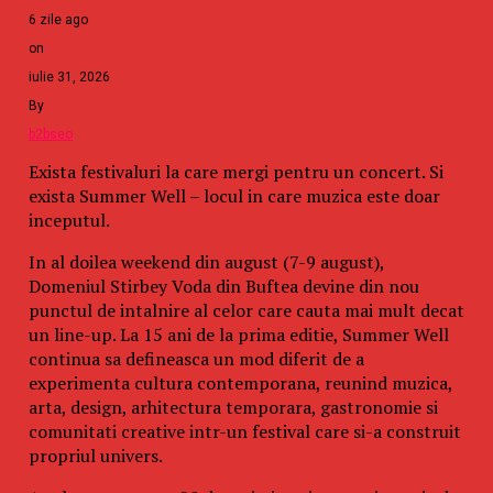
6 zile ago
patroni ai clubului Colectiv – Alin George Anastasescu,
Paul Gancea Åi Costin Mincu – la cÃ¢te 11 ani Åi 8
on
iulie 31, 2026
luni Ã®nchisoare, pentru ucidere din culpÄ Ã®n
By
formÄ agravantÄ, vÄtÄmare corporalÄ din culpÄ Ã®n
b2bseo
formÄ agravantÄ Åi neluarea mÄsurilor legale de
securitate Åi sÄnÄtate Ã®n muncÄ.
Exista festivaluri la care mergi pentru un concert. Si
exista Summer Well – locul in care muzica este doar
Raspandacul.ro
inceputul.
Related Topics:
In al doilea weekend din august (7-9 august),
Domeniul Stirbey Voda din Buftea devine din nou
Up Next
punctul de intalnire al celor care cauta mai mult decat
un line-up. La 15 ani de la prima editie, Summer Well
Tepele date romanilor sub privirile inerte si „ocrotitoare”
continua sa defineasca un mod diferit de a
ale autoritatilor/”Propuneți o scumpire de 60%, mascată
experimenta cultura contemporana, reunind muzica,
sub forma unor gratuități care nu sunt gratuități”…
arta, design, arhitectura temporara, gastronomie si
comunitati creative intr-un festival care si-a construit
Don't Miss
propriul univers.
Cu cât este plătită femeia care decorează brazi de Crăciun