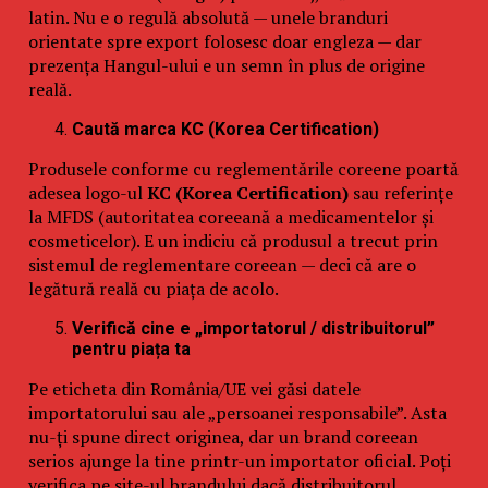
latin. Nu e o regulă absolută — unele branduri
orientate spre export folosesc doar engleza — dar
prezența Hangul-ului e un semn în plus de origine
reală.
Caută marca KC (Korea Certification)
Produsele conforme cu reglementările coreene poartă
adesea logo-ul
KC (Korea Certification)
sau referințe
la MFDS (autoritatea coreeană a medicamentelor și
cosmeticelor). E un indiciu că produsul a trecut prin
sistemul de reglementare coreean — deci că are o
legătură reală cu piața de acolo.
Verifică cine e „importatorul / distribuitorul”
pentru piața ta
Pe eticheta din România/UE vei găsi datele
importatorului sau ale „persoanei responsabile”. Asta
nu-ți spune direct originea, dar un brand coreean
serios ajunge la tine printr-un importator oficial. Poți
verifica pe site-ul brandului dacă distribuitorul