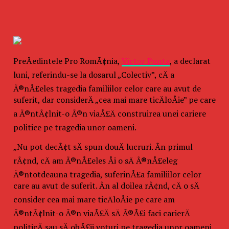
PreÅedintele Pro RomÃ¢nia,
Victor Ponta
, a declarat
luni, referindu-se la dosarul „Colectiv”, cÄ a
Ã®nÅ£eles tragedia familiilor celor care au avut de
suferit, dar considerÄ „cea mai mare ticÄloÅie” pe care
a Ã®ntÃ¢lnit-o Ã®n viaÅ£Ä construirea unei cariere
politice pe tragedia unor oameni.
„Nu pot decÃ¢t sÄ spun douÄ lucruri. Ãn primul
rÃ¢nd, cÄ am Ã®nÅ£eles Åi o sÄ Ã®nÅ£eleg
Ã®ntotdeauna tragedia, suferinÅ£a familiilor celor
care au avut de suferit. Ãn al doilea rÃ¢nd, cÄ o sÄ
consider cea mai mare ticÄloÅie pe care am
Ã®ntÃ¢lnit-o Ã®n viaÅ£Ä sÄ Ã®Å£i faci carierÄ
politicÄ sau sÄ obÅ£ii voturi pe tragedia unor oameni.