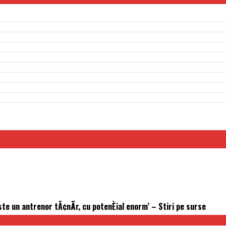
ste un antrenor tÃ¢nÄr, cu potenÈial enorm’ – Stiri pe surse