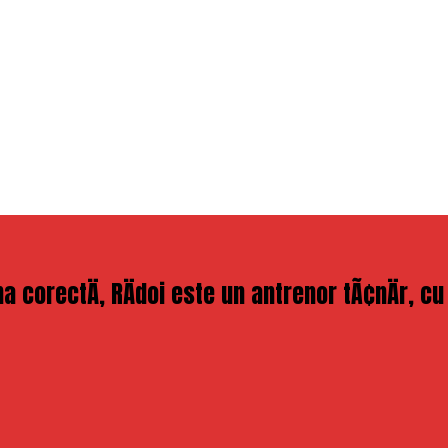
 corectÄ, RÄdoi este un antrenor tÃ¢nÄr, cu 