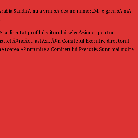
Arabia SauditÄ nu a vrut sÄ dea un nume: „Mi-e greu sÄ mÄ
.
„S-a discutat profilul viitorului selecÅ£ioner pentru
stfel Ã®ncÃ¢t, astÄzi, Ã®n Comitetul Executiv, directorul
urmÄtoarea Ã®ntrunire a Comitetului Executiv. Sunt mai multe