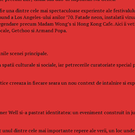
fie una dintre cele mai spectaculoase experiente ale festivalul
und a Los Angeles-ului anilor ’70. Fatade neon, instalatii vizu
legendare precum Madam Wong’s si Hong Kong Cafe. Aici ii veti 
ocale, Getchoo si Armand Popa.
ile scenei principale.
 spatii culturale si sociale, iar petrecerile curatoriate specia
istice creeaza in fiecare seara un nou context de intalnire si e
er Well si-a pastrat identitatea: un eveniment construit in juru
it unul dintre cele mai importante repere ale verii, un loc un