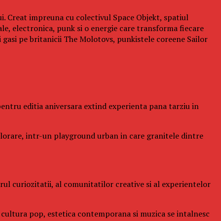
ui. Creat impreuna cu colectivul Space Objekt, spatiul
ale, electronica, punk si o energie care transforma fiecare
gasi pe britanicii The Molotovs, punkistele coreene Sailor
l pentru editia aniversara extind experienta pana tarziu in
xplorare, intr-un playground urban in care granitele dintre
l curiozitatii, al comunitatilor creative si al experientelor
de cultura pop, estetica contemporana si muzica se intalnesc