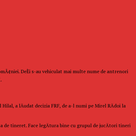
RomÃ¢niei. DeÈi s-au vehiculat mai multe nume de antrenori
.
Hilal, a lÄudat decizia FRF, de a-l numi pe Mirel RÄdoi la
a de tineret. Face legÄtura bine cu grupul de jucÄtori tineri