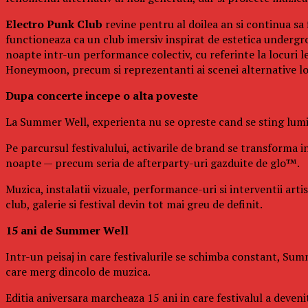
Electro Punk Club
revine pentru al doilea an si continua sa 
functioneaza ca un club imersiv inspirat de estetica undergro
noapte intr-un performance colectiv, cu referinte la locuri 
Honeymoon, precum si reprezentanti ai scenei alternative l
Dupa concerte incepe o alta poveste
La Summer Well, experienta nu se opreste cand se sting lumin
Pe parcursul festivalului, activarile de brand se transforma in
noapte — precum seria de afterparty-uri gazduite de glo™.
Muzica, instalatii vizuale, performance-uri si interventii art
club, galerie si festival devin tot mai greu de definit.
15 ani de Summer Well
Intr-un peisaj in care festivalurile se schimba constant, Summ
care merg dincolo de muzica.
Editia aniversara marcheaza 15 ani in care festivalul a deven