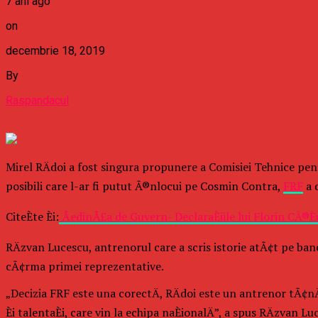
7 ani ago
on
decembrie 18, 2019
By
Raspandacul
Mirel RÄdoi a fost singura propunere a Comisiei Tehnice pent
posibili care l-ar fi putut Ã®nlocui pe Cosmin Contra,
FRF
a 
CiteÈte Èi:
ÅedinÅ£a de Guvern- DeclaraÈiile lui Florin CÃ®È
RÄzvan Lucescu, antrenorul care a scris istorie atÃ¢t pe banca
cÃ¢rma primei reprezentative.
„Decizia FRF este una corectÄ, RÄdoi este un antrenor tÃ¢nÄr
Èi talentaÈi, care vin la echipa naÈionalÄ”, a spus RÄzvan Lu