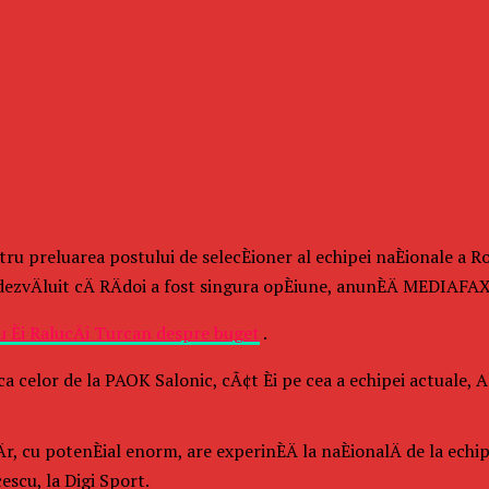
ru preluarea postului de selecÈioner al echipei naÈionale a 
dezvÄluit cÄ RÄdoi a fost singura opÈiune, anunÈÄ MEDIAFAX
u Èi RalucÄi Turcan despre buget
.
 celor de la PAOK Salonic, cÃ¢t Èi pe cea a echipei actuale, Al 
, cu potenÈial enorm, are experinÈÄ la naÈionalÄ de la echip
cescu, la Digi Sport.