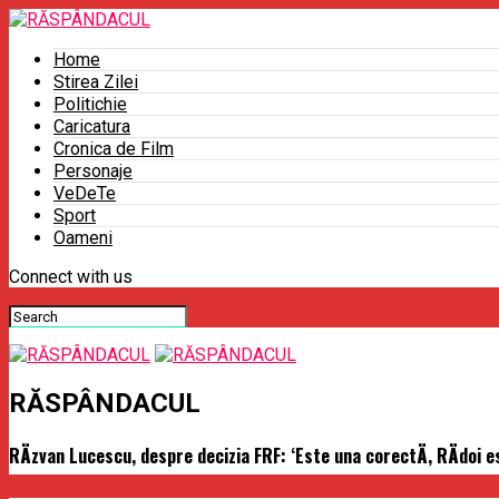
Home
Stirea Zilei
Politichie
Caricatura
Cronica de Film
Personaje
VeDeTe
Sport
Oameni
Connect with us
RĂSPÂNDACUL
RÄzvan Lucescu, despre decizia FRF: ‘Este una corectÄ, RÄdoi e