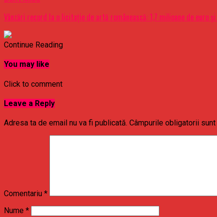
Vânzări record la o licitaţie de artă românească: 1,7 milioane de euro şi
Continue Reading
You may like
Click to comment
Leave a Reply
Adresa ta de email nu va fi publicată.
Câmpurile obligatorii sun
Comentariu
*
Nume
*