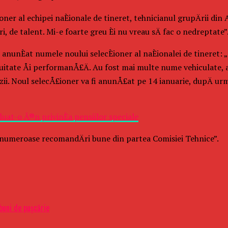
oner al echipei naÈionale de tineret, tehnicianul grupÄrii din 
i, de talent. Mi-e foarte greu Èi nu vreau sÄ fac o nedreptate”
anunÈat numele noului selecÈioner al naÈionalei de tineret: 
itate Åi performanÅ£Ä. Au fost mai multe nume vehiculate, a
luzii. Noul selecÅ£ioner va fi anunÅ£at pe 14 ianuarie, dupÄ 
luat-o Ã®n privinÈa pensiilor speciale
numeroase recomandÄri bune din partea Comisiei Tehnice”.
buni de pușcărie