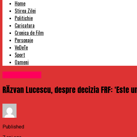
Home
Stirea Zilei
Politichie
Caricatura
Cronica de Film
Personaje
VeDeTe
Sport
Oameni
Uncategorized
RÄzvan Lucescu, despre decizia FRF: ‘Este una
Published