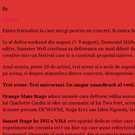
By
b2bseo
Exista festivaluri la care mergi pentru un concert. Si exista
In al doilea weekend din august (7-9 august), Domeniul Stirbe
editie, Summer Well continua sa defineasca un mod diferit d
creative intr-un festival care si-a construit propriul univers.
Anul acesta, peste 20 de artisti, trei scene si o serie de exp
pe scena, ci despre atmosfera dintre concerte, descoperirile in
Trei scene. Trei universuri. Un singur soundtrack al verii.
Orange Main Stage
aduce numele care definesc editia aniver
lui Charlotte Cardin si vibe-ul cinematic al lui Two Feet, s
si nume precum DE’WAYNE, Noga Erez sau Jalen Ngonda, trei 
Sunset Stage by ING x VISA
este spatiul dedicat celor care
experimentale coexista intr-un line-up care pune reflectorul p
fenomenul alternativ al noii generatii, dar si proiecte muzi