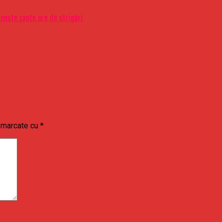
 peste şapte ore de strigări
t marcate cu
*