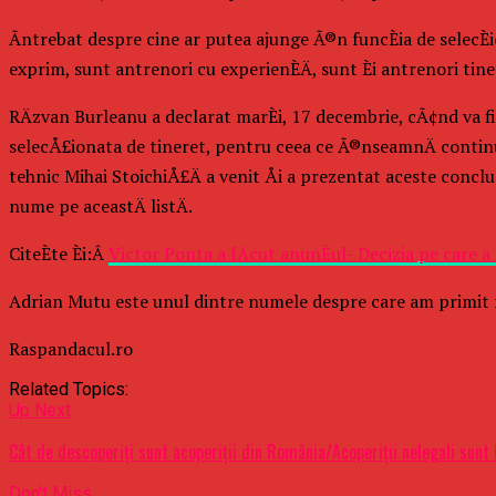
Ãntrebat despre cine ar putea ajunge Ã®n funcÈia de selecÈi
exprim, sunt antrenori cu experienÈÄ, sunt Èi antrenori tiner
RÄzvan Burleanu a declarat marÈi, 17 decembrie, cÃ¢nd va fi 
selecÅ£ionata de tineret, pentru ceea ce Ã®nseamnÄ continu
tehnic Mihai StoichiÅ£Ä a venit Åi a prezentat aceste conc
nume pe aceastÄ listÄ.
CiteÈte Èi:Â
Victor Ponta a fÄcut anunÈul- Decizia pe care a 
Adrian Mutu este unul dintre numele despre care am primit 
Raspandacul.ro
Related Topics:
Up Next
Cât de descoperiți sunt acoperiții din România/Acoperiții nelegali sunt 
Don't Miss