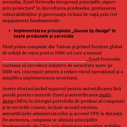
secundar, Zyxel Networks integrează principiile „sigure
prin proiectare” în dezvoltarea produselor, gestionarea
vulnerabilităților și guvernanța ciclului de viață prin trei
angajamente fundamentale:
Implementarea principiului „
Secure by Design
” în
toate produsele și serviciile
Fiind prima companie din Taiwan și primul furnizor global
de soluții de rețea pentru IMM-uri care a semnat
angajamentul „Secure by Design” al CISA
, Zyxel Networks
continuă să introducă inițiative de securitate axate pe
IMM-uri, concepute pentru a reduce riscul operațional și a
simplifica implementarea securizată.
Aceste eforturi includ suportul pentru autentificarea fără
parolă pentru conturile Zyxel și autentificarea
multi-
factor
(MFA) în întregul portofoliu de produse al companiei
și în serviciile conexe, inclusiv accesul wireless,
autentificările administratorilor și accesul VPN la distanță.
De asemenea, compania se aliniază principiilor
fundamentale ale CISA prin eliminarea parolelor stabilite