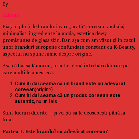
By
b2bseo
Piața e plină de branduri care „arată” coreean: ambalaj
minimalist, ingrediente la modă, estetica dewy,
promisiunea de glass skin. Dar, așa cum am văzut și în cazul
unor branduri europene confundate constant cu K-Beauty,
aspectul nu spune nimic despre origine.
Așa că hai să lămurim, practic, două întrebări diferite pe
care mulți le amestecă:
Cum îți dai seama că un brand este cu adevărat
coreean
(origine)
Cum îți dai seama că un produs coreean este
autentic
, nu un fals
Sunt lucruri diferite — și vei ști să le deosebești până la
final.
Partea 1: Este brandul cu adevărat coreean?