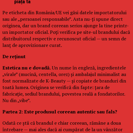
piața ta
Pe eticheta din România/UE vei găsi datele importatorului
sau ale „persoanei responsabile”. Asta nu-ți spune direct
originea, dar un brand coreean serios ajunge la tine printr-
un importator oficial. Poți verifica pe site-ul brandului dacă
distribuitorul respectiv e recunoscut oficial — un semn de
lanț de aprovizionare curat.
De reținut
Estetica nu e dovadă.
Un nume în engleză, ingredientele
„virale” (mucină, centella, orez) și ambalajul minimalist au
fost normalizate de K-Beauty — și copiate de branduri din
toată lumea. Originea se verifică din fapte: țara de
fabricație, sediul brandului, povestea reală a fondatorilor.
Nu din „vibe”.
Partea 2: Este produsul coreean autentic sau fals?
Odată ce știi că brandul e chiar coreean, rămâne a doua
întrebare — mai ales dacă ai cumpărat de la un vânzător