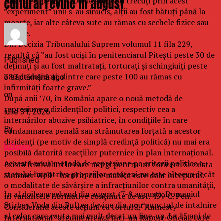
cultural revine in august
Dintre cei peste 1.500 de studenți trecuți prin acest
”experiment” unii s-au sinucis, alții au fost bătuți până la
moarte, iar alte câteva sute au rămas cu sechele fizice sau
psihice.
Din Decizia Tribunalului Suprem volumul 11 fila 229,
rezultă că ”au fost uciși în penitenciarul Pitești peste 30 de
Published
deținuți și au fost maltratați, torturați și schingiuiți peste
780 de deținuți, dintre care peste 100 au rămas cu
o săptămână ago
infirmități foarte grave.”
on
După anii ’70, în România apare o nouă metodă de
represiune a dizidenților politici, respectiv cea a
iulie 31, 2026
internărilor abuzive psihiatrice, în condițiile în care
By
condamnarea penală sau strămutarea forțată a acestor
dizidenți (pe motiv de simplă credință politică) nu mai era
b2bseo
posibilă datorită reacțiilor puternice în plan internațional.
Această nouă metodă de represiune pe criterii politice a
Exista festivaluri la care mergi pentru un concert. Si exista
statului împotriva propriilor cetățeni nu este altceva decât
Summer Well – locul in care muzica este doar inceputul.
o modalitate de săvârșire a infracțiunilor contra umanității,
In al doilea weekend din august (7-9 august), Domeniul
în variantele normative conținute de art. 439 C. Pen.
Stirbey Voda din Buftea devine din nou punctul de intalnire
Considerând aceste acțiuni ca tortură, “Amnesty
al celor care cauta mai mult decat un line-up. La 15 ani de
International” argumentează într-un Raport Oficial, care