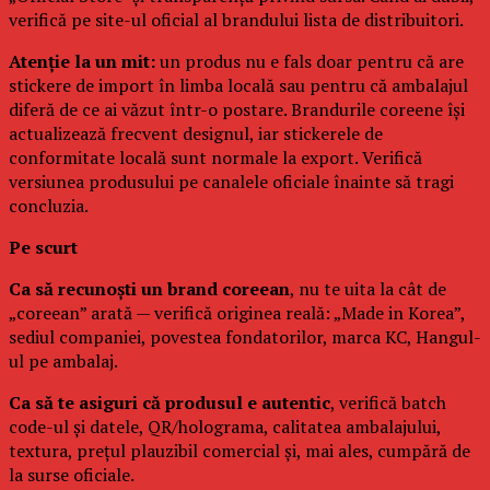
verifică pe site-ul oficial al brandului lista de distribuitori.
Atenție la un mit:
un produs nu e fals doar pentru că are
stickere de import în limba locală sau pentru că ambalajul
diferă de ce ai văzut într-o postare. Brandurile coreene își
actualizează frecvent designul, iar stickerele de
conformitate locală sunt normale la export. Verifică
versiunea produsului pe canalele oficiale înainte să tragi
concluzia.
Pe scurt
Ca să recunoști un brand coreean
, nu te uita la cât de
„coreean” arată — verifică originea reală: „Made in Korea”,
sediul companiei, povestea fondatorilor, marca KC, Hangul-
ul pe ambalaj.
Ca să te asiguri că produsul e autentic
, verifică batch
code-ul și datele, QR/holograma, calitatea ambalajului,
textura, prețul plauzibil comercial și, mai ales, cumpără de
la surse oficiale.