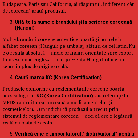
Budapesta, Paris sau California, ai răspunsul, indiferent cât
de „coreean” arată produsul.
Uită-te la numele brandului și la scrierea coreeană
(Hangul)
Multe branduri coreene autentice poartă și numele în
alfabet coreean (Hangul) pe ambalaj, alături de cel latin. Nu
e o regulă absolută — unele branduri orientate spre export
folosesc doar engleza — dar prezența Hangul-ului e un
semn în plus de origine reală.
Caută marca KC (Korea Certification)
Produsele conforme cu reglementările coreene poartă
adesea logo-ul
KC (Korea Certification)
sau referințe la
MFDS (autoritatea coreeană a medicamentelor și
cosmeticelor). E un indiciu că produsul a trecut prin
sistemul de reglementare coreean — deci că are o legătură
reală cu piața de acolo.
Verifică cine e „importatorul / distribuitorul” pentru