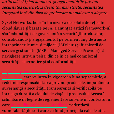
artificială (AI) iau amploare și reglementările privind
securitatea cibernetică devin tot mai stricte, securitatea
integrată încă din faza de proiectare nu mai este o alegere.
Zyxel Networks, lider în furnizarea de soluții de rețea în
cloud sigure și bazate pe IA, a anunțat astăzi framework-ul
său îmbunătățit de guvernanță a securității produselor,
consolidându-și angajamentul pe termen lung de a ajuta
întreprinderile mici și mijlocii (IMM-uri) și furnizorii de
servicii gestionate (MSP – Managed Service Provider) să
navigheze într-un peisaj din ce în ce mai complex al
securității cibernetice și al conformității.
Legea UE privind reziliența cibernetică (Cyber Resilience
Act – CRA)
, care va intra în vigoare în luna septembrie, a
redefinit responsabilitatea privind produsele, impunând o
guvernanță a securității transparentă și verificabilă pe
întreaga durată a ciclului de viață al produsului. Această
schimbare în legile de reglementare survine în contextul în
care
un studiu realizat de Mandiant
evidențiază
vulnerabilitățile software ca fiind principala cale de atac