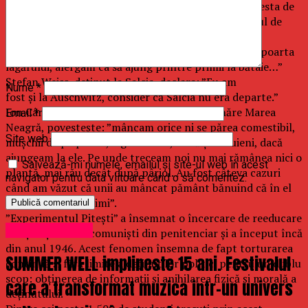
picioare, flămânzi, în ploaie, în frig. Suplimentul acesta de
tortură, repetat seară de seară mi-a stimulat spiritul de
inițiativă. Dacă la început dădeam din colț în colț și
încercam să rămân cât mai la urmă, odată ajuns pe poarta
lagărului, alergam ca să ajung printre primii la bătaie…”
Ștefan Weiss, deținut la Salcia, declara: ”Eu am
Nume
*
fost și la Auschwitz, consider că Salcia nu era departe.”
Ion Cârjă, fost deținut politic la Canalul Dunăre Marea
Email
*
Neagră, povestește: ”mâncam orice ni se părea comestibil,
Site web
mușchii de pe pietre, alge marine, iarbă și buruieni, dacă
ajungeam la ele. Pe unde treceam noi nu mai rămânea nici o
Salvează-mi numele, emailul și site-ul web în acest
plantă, mai rău decât după pârjol. Au fost câteva cazuri
navigator pentru data viitoare când o să comentez.
când am văzut că unii au mâncat pământ bănuind că în el
s-ar afla ceva grăsimi”.
”Experimentul Pitești” a însemnat o încercare de reeducare
Uncategorized
a deținuților anticomuniști din penitenciar și a început încă
din anul 1946. Acest fenomen însemna de fapt torturarea
SUMMER WELL implineste 15 ani. Festivalul
continuă și fără limite a deținuților politici pentru un dublu
scop: obținerea de informații și anihilarea fizică și morală a
care a transformat muzica intr-un univers
deținutului.