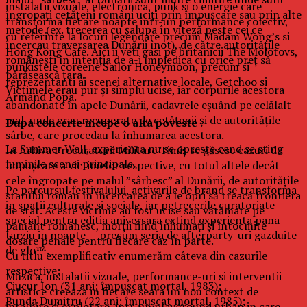
instalatii vizuale, electronica, punk si o energie care
îngropați cetățeni români uciți prin împușcare sau prin alte
transforma fiecare noapte intr-un performance colectiv,
metode (ex. trecerea cu șalupa în viteză peste cei ce
cu referinte la locuri legendare precum Madam Wong’s si
încercau traversarea Dunării înot), de către autoritățile
Hong Kong Cafe. Aici ii veti gasi pe britanicii The Molotovs,
românești în intenția de a-i împiedica cu orice preț să
punkistele coreene Sailor Honeymoon, precum si
părăsească țara.
reprezentanti ai scenei alternative locale, Getchoo si
Victimele erau pur și simplu ucise, iar corpurile acestora
Armand Popa.
abandonate în apele Dunării, cadavrele eșuând pe celălalt
mal, unde erau recuperate de cetățenii și de autoritățile
Dupa concerte incepe o alta poveste
sârbe, care procedau la înhumarea acestora.
La Summer Well, experienta nu se opreste cand se sting
În Arhiva Procuraturii Militare Timiș se găsesc cazuri de
luminile scenei principale.
împușcare a victimelor respective, cu totul altele decât
cele îngropate pe malul ”sârbesc” al Dunării, de autoritățile
Pe parcursul festivalului, activarile de brand se transforma
statului român în încercarea de a le opri să treacă frontiera
in spatii culturale si sociale, iar petrecerile curatoriate
de stat. Aceste victime au fost ucise sau vătămate pe
special pentru editia aniversara extind experienta pana
pământ românesc, morții fiind înhumați și întocmite
tarziu in noapte — precum seria de afterparty-uri gazduite
dosare penale pentru fiecare caz în parte.
de glo™.
Cu titlu exemplificativ enumerăm câteva din cazurile
respective:
Muzica, instalatii vizuale, performance-uri si interventii
Ciucur Ion (31 ani; împușcat mortal, 1983);
artistice creeaza in fiecare seara un nou context de
Bunda Dumitru (22 ani; împușcat mortal, 1985);
intalnire si explorare, intr-un playground urban in care