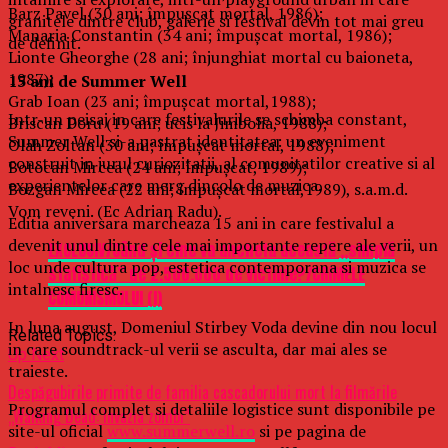
Barz Pavel (30 ani; împușcat mortal, 1986);
granitele dintre club, galerie si festival devin tot mai greu
Manaria Constantin (34 ani; împușcat mortal, 1986);
de definit.
Lionte Gheorghe (28 ani; înjunghiat mortal cu baioneta,
1987);
15 ani de Summer Well
Grab Ioan (23 ani; împușcat mortal,1988);
Intr-un peisaj in care festivalurile se schimba constant,
Briscan Doru (19 ani; ucis la Jimbolia, 1988);
Summer Well si-a pastrat identitatea: un eveniment
Olah Zoltan (30 ani; împușcat mortal, 1988);
construit in jurul curiozitatii, al comunitatilor creative si al
Botocan Mircea (24 ani; împușcat, 1989);
experientelor care merg dincolo de muzica.
Bozgan Mircea (22 ani; împușcat mortal,1989), s.a.m.d.
Vom reveni. (Ec Adrian Radu).
Editia aniversara marcheaza 15 ani in care festivalul a
devenit unul dintre cele mai importante repere ale verii, un
EXCLUSIV/Când și cine va ancheta această ,,simplă
loc unde cultura pop, estetica contemporana si muzica se
statistică” de 2.500.000 de victime?/CRIMELE
intalnesc firesc.
COMUNISMULUI (I)
In luna august, Domeniul Stirbey Voda devine din nou locul
Related Topics:
in care soundtrack-ul verii se asculta, dar mai ales se
Up Next
traieste.
Despăgubirile primite de familia cascadorului mort la filmările
Programul complet si detaliile logistice sunt disponibile pe
„Walking Dead: Invazia zombi”
site-ul oficial
www.summerwell.ro
si pe pagina de