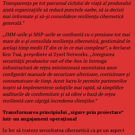
Transparența pe tot parcursul ciclului de viață al produsului
ajută organizațiile să reducă punctele oarbe, să ia decizii
mai informate și să-și consolideze reziliența cibernetică
generală.”
„IMM-urile și MSP-urile se confruntă cu o presiune tot mai
mare de a-și consolida reziliența cibernetică, gestionând în
același timp medii IT din ce în ce mai complexe”,
a declarat
Ken Tsai, președinte al Zyxel Networks.
„Integrarea
securității produselor out-of-the-box în întreaga
infrastructură de rețea minimizează necesitatea unor
configurări manuale de securizare ulterioare, costisitoare și
consumatoare de timp. Acest lucru le permite partenerilor
noștri să implementeze soluțiile mai rapid, să simplifice
auditurile de conformitate și să ofere o bază de rețea
rezilientă care câștigă încrederea clienților.”
Transformarea principiului „sigure prin proiectare”
într-un angajament operațional
În loc să trateze securitatea cibernetică ca pe un aspect