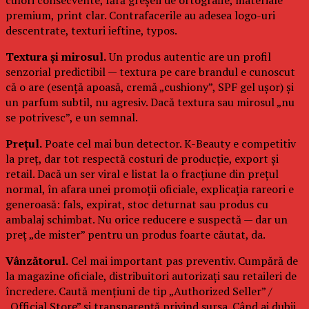
premium, print clar. Contrafacerile au adesea logo-uri
descentrate, texturi ieftine, typos.
Textura și mirosul.
Un produs autentic are un profil
senzorial predictibil — textura pe care brandul e cunoscut
că o are (esență apoasă, cremă „cushiony”, SPF gel ușor) și
un parfum subtil, nu agresiv. Dacă textura sau mirosul „nu
se potrivesc”, e un semnal.
Prețul.
Poate cel mai bun detector. K-Beauty e competitiv
la preț, dar tot respectă costuri de producție, export și
retail. Dacă un ser viral e listat la o fracțiune din prețul
normal, în afara unei promoții oficiale, explicația rareori e
generoasă: fals, expirat, stoc deturnat sau produs cu
ambalaj schimbat. Nu orice reducere e suspectă — dar un
preț „de mister” pentru un produs foarte căutat, da.
Vânzătorul.
Cel mai important pas preventiv. Cumpără de
la magazine oficiale, distribuitori autorizați sau retaileri de
încredere. Caută mențiuni de tip „Authorized Seller” /
„Official Store” și transparență privind sursa. Când ai dubii,