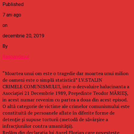
Published
7 ani ago
on
decembrie 20, 2019
By
Raspandacul
“Moartea unui om este o tragedie dar moartea unui milion
de oameni este o simplă statistică” I.V.STALIN
CRIMELE COMUNISMULUI, intr-o dezvaluire halucinanta a
Asociației 21 Decembrie 1989, Președinte Teodor MĂRIEȘ,
in acest numar revenim cu partea a doua din acest episod.
O altă categorie de victime ale crimelor comunismului este
constituită de persoanele aflate în diferite forme de
detenție și supuse torturii (metodă de săvârșire a
infracțiunilor contra umanității).
Redăm din declarația lui Aurel Florian care povestește