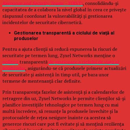
Response and Security Teams –
FIRST)
, consolidându-și
capacitatea de a colabora la nivel global în ceea ce privește
răspunsul coordonat la vulnerabilități și gestionarea
incidentelor de securitate cibernetică.
Gestionarea transparentă a ciclului de viață al
produselor
Pentru a ajuta clienții să reducă expunerea la riscuri de
securitate pe termen lung, Zyxel Networks menține o
politică
transparentă
de gestionare a ciclului de viață al
produselor
, asigurându-se că produsele primesc actualizări
de securitate și asistență în timp util, pe baza unor
termene de mentenanță clar definite.
Prin transparența fazelor de asistență și a calendarelor de
retragere din uz, Zyxel Networks le permite clienților să-și
planifice investițiile tehnologice pe termen lung cu mai
multă încredere, să renunțe la produsele învechite și la
protocoalele de rețea nesigure înainte ca acestea să
genereze riscuri care pot fi evitate și să mențină reziliența