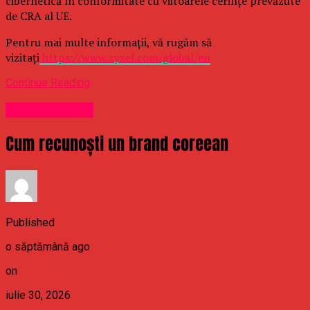
cibernetică în conformitate cu viitoarele cerințe prevăzute
de CRA al UE.
Pentru mai multe informații, vă rugăm să
vizitați
https://www.zyxel.com/global/en
Continue Reading
Uncategorized
Cum recunoști un brand coreean
Published
o săptămână ago
on
iulie 30, 2026