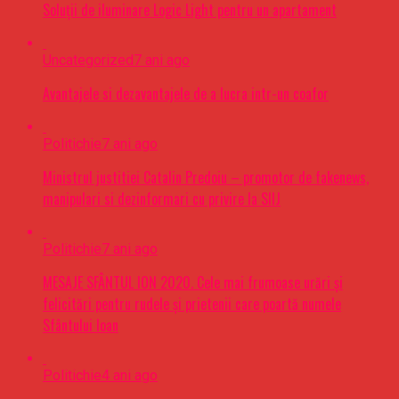
Soluții de iluminare Logic Light pentru un apartament
Uncategorized
7 ani ago
Avantajele si dezavantajele de a lucra intr-un coafor
Politichie
7 ani ago
Ministrul justitiei Catalin Predoiu – promotor de fakenews,
manipulari si dezinformari cu privire la SIIJ
Politichie
7 ani ago
MESAJE SFÂNTUL ION 2020. Cele mai frumoase urări şi
felicitări pentru rudele şi prietenii care poartă numele
Sfântului Ioan
Politichie
4 ani ago