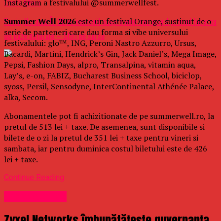
Instagram a festivalului @summerwellfest.
Don't Miss
Rusia, Ucraina Åi UE au convenit asupra unui nou acord privind livrarea
Summer Well 2026
este un festival Orange, sustinut de o
serie de parteneri care dau forma si vibe universului
de gaze naturale – Stiri pe surse
festivalului: glo™, ING, Peroni Nastro Azzurro, Ursus,
Bacardi, Martini, Hendrick’s Gin, Jack Daniel’s, Mega Image,
Pepsi, Fashion Days, alpro, Transalpina, vitamin aqua,
Lay’s, e-on, FABIZ, Bucharest Business School, biciclop,
syoss, Persil, Sensodyne, InterContinental Athénée Palace,
alka, Secom.
Abonamentele pot fi achizitionate de pe summerwell.ro, la
pretul de 513 lei + taxe. De asemenea, sunt disponibile si
bilete de o zi la pretul de 351 lei + taxe pentru vineri si
sambata, iar pentru duminica costul biletului este de 426
lei + taxe.
Continue Reading
Uncategorized
Zyxel Networks îmbunătățește guvernanța