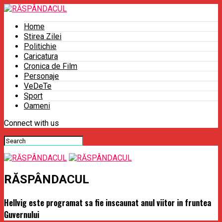
Home
Stirea Zilei
Politichie
Caricatura
Cronica de Film
Personaje
VeDeTe
Sport
Oameni
Connect with us
RĂSPÂNDACUL
Hellvig este programat sa fie inscaunat anul viitor in fruntea
Guvernului