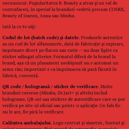
necunoscut. Popularitatea K-Beauty a atras și un val de
contrafaceri, în special la branduri-vedetă precum COSRX,
Beauty of Joseon, Anua sau Missha.
Iată la ce te uiți:
Codul de lot (batch code) și datele.
Produsele autentice
au un cod de lot alfanumeric, dată de fabricație și expirare,
imprimate direct pe flacon sau cutie — nu doar lipite ca
sticker adăugat ulterior. Formatul diferă de la brand la
brand, așa că un plasament neobișnuit nu e automat un
semn rău; important e ca imprimarea să pară făcută în
fabrică, coerentă.
QR code / hologramă / sticker de verificare.
Multe
branduri coreene (Missha, Dr.Jart+ și altele) includ
holograme, QR-uri sau stickere de autentificare care se pot
verifica pe site-ul oficial sau printr-o aplicație. Un fals fie
nu le are, fie pică la verificare.
Calitatea ambalajului.
Logo centrat și simetric, fonturi și
culori consecvente, fără greșeli de ortografie, materiale