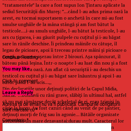
”tratamentele” la care a fost supus Ion Țintaru aplicate la
sediul Securității din Mureș: ”…când l-au adus prima oară la
arest, eu tocmai suportasem o anchetă în care mi-au fost
smulse unghiile de la mâna stângă și am fost bătut la
testicole….i-au smuls unghiile, l-au bătut la testicole, l-au
ars cu țigarea, i-au găurit pulpele cu cuțitul și i-au băgat
sare în rănile deschise. Îi prindeau mâinile cu cătușe, îl
legau de picioare, apoi îi treceau printre mâini și picioare o
rangă, pe care o așezau între 2 birouri. Așa spânzurat, îl
Continue Reading
băteau până leșina. Într-o noapte l-au luat din nou și a fost
pentru ultima oară. Am aflat că securiștii i-au deschis un
You may like
testicol cu cuțitul și i-au băgat sare înăuntru și apoi l-au
Click to comment
bătut până l-au ucis…,,
Din declarațiile unor deținuți politici de la Capul Midia,
Leave a Reply
Salcia:”…bolnavii cu răni grave, slăbiți în ultimul hal, astfel
că nu mai rămăsese decât scheletul de ei, erau trimiși în
Adresa ta de email nu va fi publicată.
Câmpurile obligatorii
cârje la lucru. Au fost cazuri când au venit de pe șantier,
sunt marcate cu
*
deținuți morți de frig sau în agonie… Bătăile organizate
Comentariu
*
prezentau un mare dezavantaj:durau mult. Caracterul lor
birocratic ne obliga să stăm ceasuri în șir la coadă, în