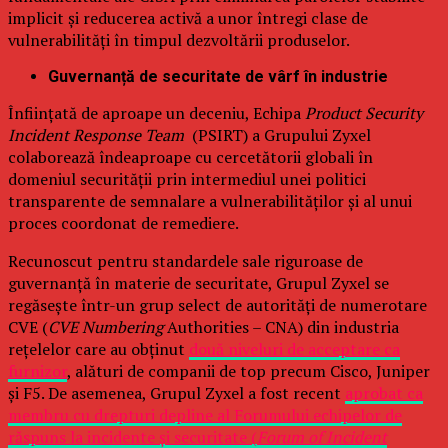
implicit și reducerea activă a unor întregi clase de
vulnerabilități în timpul dezvoltării produselor.
Guvernanță de securitate de vârf în industrie
Înființată de aproape un deceniu, Echipa
Product Security
Incident Response Team
(PSIRT) a Grupului Zyxel
colaborează îndeaproape cu cercetătorii globali în
domeniul securității prin intermediul unei politici
transparente de semnalare a vulnerabilităților și al unui
proces coordonat de remediere.
Recunoscut pentru standardele sale riguroase de
guvernanță în materie de securitate, Grupul Zyxel se
regăsește într-un grup select de autorități de numerotare
CVE (
CVE Numbering
Authorities – CNA) din industria
rețelelor care au obținut
două niveluri de acceptare ca
furnizor
, alături de companii de top precum Cisco, Juniper
și F5. De asemenea, Grupul Zyxel a fost recent
aprobat ca
membru cu drepturi depline al Forumului echipelor de
răspuns la incidente și securitate (
Forum of Incident