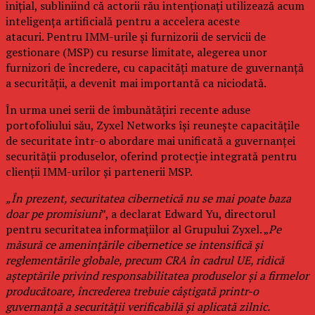
inițial, subliniind că actorii rău intenționați utilizează acum
inteligența artificială pentru a accelera aceste
atacuri. Pentru IMM-urile și furnizorii de servicii de
gestionare (MSP) cu resurse limitate, alegerea unor
furnizori de încredere, cu capacități mature de guvernanță
a securității, a devenit mai importantă ca niciodată.
În urma unei serii de îmbunătățiri recente aduse
portofoliului său, Zyxel Networks își reunește capacitățile
de securitate într-o abordare mai unificată a guvernanței
securității produselor, oferind protecție integrată pentru
clienții IMM-urilor și partenerii MSP.
„În prezent, securitatea cibernetică nu se mai poate baza
doar pe promisiuni
”, a declarat Edward Yu, directorul
pentru securitatea informațiilor al Grupului Zyxel. „
Pe
măsură ce amenințările cibernetice se intensifică și
reglementările globale, precum CRA în cadrul UE, ridică
așteptările privind responsabilitatea produselor și a firmelor
producătoare, încrederea trebuie câștigată printr-o
guvernanță a securității verificabilă și aplicată zilnic.