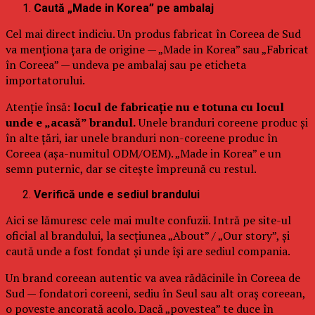
Caută „Made in Korea” pe ambalaj
Cel mai direct indiciu. Un produs fabricat în Coreea de Sud
va menționa țara de origine — „Made in Korea” sau „Fabricat
în Coreea” — undeva pe ambalaj sau pe eticheta
importatorului.
Atenție însă:
locul de fabricație nu e totuna cu locul
unde e „acasă” brandul.
Unele branduri coreene produc și
în alte țări, iar unele branduri non-coreene produc în
Coreea (așa-numitul ODM/OEM). „Made in Korea” e un
semn puternic, dar se citește împreună cu restul.
Verifică unde e sediul brandului
Aici se lămuresc cele mai multe confuzii. Intră pe site-ul
oficial al brandului, la secțiunea „About” / „Our story”, și
caută unde a fost fondat și unde își are sediul compania.
Un brand coreean autentic va avea rădăcinile în Coreea de
Sud — fondatori coreeni, sediu în Seul sau alt oraș coreean,
o poveste ancorată acolo. Dacă „povestea” te duce în