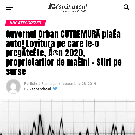
UNCATEGORIZED
Guvernul Orban CUTREMURÄ piaÈa
auto! Lovitura pe care le-o
pregÄteÈte, Ã®n 2020,
proprietarilor de maÈini – Stiri pe
surse
Published
7 ani ago
on
decembrie 28, 2019
By
Raspandacul