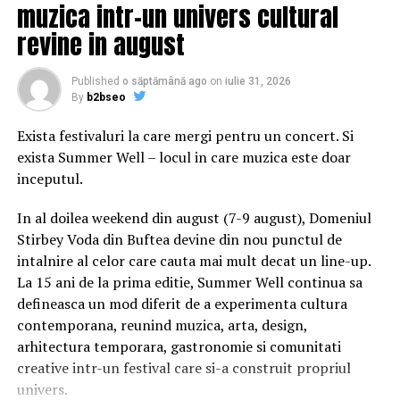
muzica intr-un univers cultural
revine in august
Published
o săptămână ago
on
iulie 31, 2026
By
b2bseo
Exista festivaluri la care mergi pentru un concert. Si
00:05
exista Summer Well – locul in care muzica este doar
inceputul.
In al doilea weekend din august (7-9 august), Domeniul
Stirbey Voda din Buftea devine din nou punctul de
intalnire al celor care cauta mai mult decat un line-up.
La 15 ani de la prima editie, Summer Well continua sa
defineasca un mod diferit de a experimenta cultura
contemporana, reunind muzica, arta, design,
arhitectura temporara, gastronomie si comunitati
creative intr-un festival care si-a construit propriul
univers.