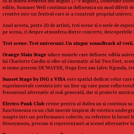
In al doilea weekend din august (7-9 august), Domeniul Stirbe
editie, Summer Well continua sa defineasca un mod diferit d
creative intr-un festival care si-a construit propriul univers.
Anul acesta, peste 20 de artisti, trei scene si o serie de exp
pe scena, ci despre atmosfera dintre concerte, descoperirile in
Trei scene. Trei universuri. Un singur soundtrack al verii.
Orange Main Stage
aduce numele care definesc editia aniver
lui Charlotte Cardin si vibe-ul cinematic al lui Two Feet, s
si nume precum DE’WAYNE, Noga Erez sau Jalen Ngonda, trei 
Sunset Stage by ING x VISA
este spatiul dedicat celor care
experimentale coexista intr-un line-up care pune reflectorul p
fenomenul alternativ al noii generatii, dar si proiecte muzi
Electro Punk Club
revine pentru al doilea an si continua sa 
functioneaza ca un club imersiv inspirat de estetica undergro
noapte intr-un performance colectiv, cu referinte la locuri 
Honeymoon, precum si reprezentanti ai scenei alternative l