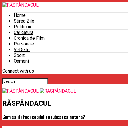
Home
Stirea Zilei
Politichie
Caricatura
Cronica de Film
Personaje
VeDeTe
Sport
Oameni
Connect with us
RĂSPÂNDACUL
Cum sa iti faci copilul sa iubeasca natura?