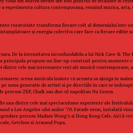
y Voda din Buftea devine din nou punctul de intalnire al celor
e a experimenta cultura contemporana, reunind muzica, arta, 
eriente curatoriate transforma fiecare colt al domeniului intr-u
tamplatoare si energia colectiva care face ca fiecare editie sa 
sara. De la intensitatea inconfundabila a lui Nick Cave & The B
cena principala propune un line-up construit pentru momente ca
dintre cele mai interesante voci ale muzicii contemporane, ac
 urmaresc scena muzicala inainte ca aceasta sa ajunga in mainst
e noua generatie de artisti si pe directiile in care se indreapt
cale precum ZEP, Chalk sau duo-ul napolitan Nu Genea.
fie una dintre cele mai spectaculoase experiente ale festivalul
und a Los Angeles-ului anilor ’70. Fatade neon, instalatii vizu
legendare precum Madam Wong’s si Hong Kong Cafe. Aici ii veti 
ocale, Getchoo si Armand Popa.