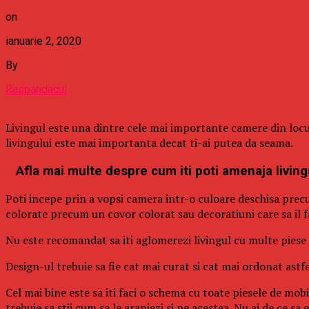
on
ianuarie 2, 2020
By
Raspandacul
Livingul este una dintre cele mai importante camere din locuinta
livingului este mai importanta decat ti-ai putea da seama.
Afla mai multe despre cum iti poti amenaja living
Poti incepe prin a vopsi camera intr-o culoare deschisa precum
colorate precum un covor colorat sau decoratiuni care sa il f
Nu este recomandat sa iti aglomerezi livingul cu multe piese d
Design-ul trebuie sa fie cat mai curat si cat mai ordonat astfe
Cel mai bine este sa iti faci o schema cu toate piesele de mobi
trebuie sa stii cum sa le aranjezi si pe acestea. Nu ai de ce sa