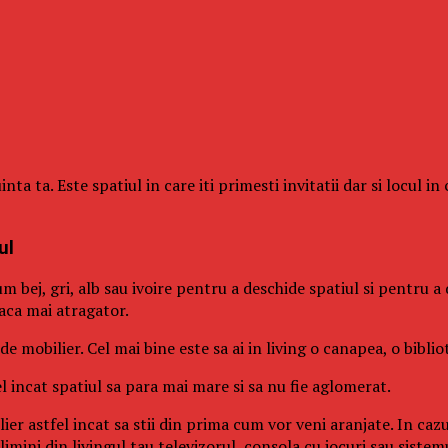
 ta. Este spatiul in care iti primesti invitatii dar si locul in 
ul
 bej, gri, alb sau ivoire pentru a deschide spatiul si pentru a
aca mai atragator.
e mobilier. Cel mai bine este sa ai in living o canapea, o biblio
l incat spatiul sa para mai mare si sa nu fie aglomerat.
lier astfel incat sa stii din prima cum vor veni aranjate. In caz
 elimini din livingul tau televizorul, consola cu jocuri sau sistem