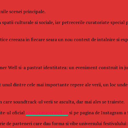
ile scenei principale.
 spatii culturale si sociale, iar petrecerile curatoriate specia
istice creeaza in fiecare seara un nou context de intalnire si e
er Well si-a pastrat identitatea: un eveniment construit in juru
it unul dintre cele mai importante repere ale verii, un loc un
care soundtrack-ul verii se asculta, dar mai ales se traieste.
te-ul oficial
www.summerwell.ro
si pe pagina de Instagram a
rie de parteneri care dau forma si vibe universului festivalulu