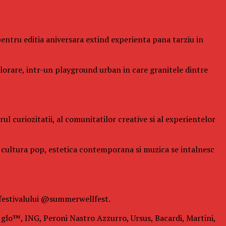
l pentru editia aniversara extind experienta pana tarziu in
xplorare, intr-un playground urban in care granitele dintre
l curiozitatii, al comunitatilor creative si al experientelor
de cultura pop, estetica contemporana si muzica se intalnesc
 festivalului @summerwellfest.
i: glo™, ING, Peroni Nastro Azzurro, Ursus, Bacardi, Martini,