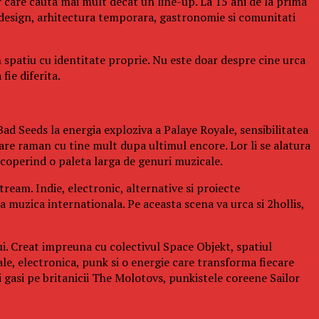
 care cauta mai mult decat un line-up. La 15 ani de la prima
design, arhitectura temporara, gastronomie si comunitati
n spatiu cu identitate proprie. Nu este doar despre cine urca
fie diferita.
ad Seeds la energia exploziva a Palaye Royale, sensibilitatea
re raman cu tine mult dupa ultimul encore. Lor li se alatura
operind o paleta larga de genuri muzicale.
ream. Indie, electronic, alternative si proiecte
a muzica internationala. Pe aceasta scena va urca si 2hollis,
ui. Creat impreuna cu colectivul Space Objekt, spatiul
ale, electronica, punk si o energie care transforma fiecare
gasi pe britanicii The Molotovs, punkistele coreene Sailor