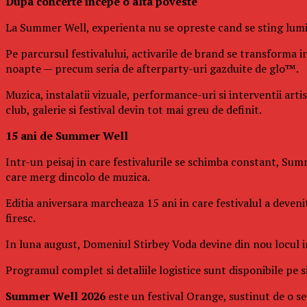
Dupa concerte incepe o alta poveste
La Summer Well, experienta nu se opreste cand se sting lumin
Pe parcursul festivalului, activarile de brand se transforma in
noapte — precum seria de afterparty-uri gazduite de glo™.
Muzica, instalatii vizuale, performance-uri si interventii art
club, galerie si festival devin tot mai greu de definit.
15 ani de Summer Well
Intr-un peisaj in care festivalurile se schimba constant, Summ
care merg dincolo de muzica.
Editia aniversara marcheaza 15 ani in care festivalul a deven
firesc.
In luna august, Domeniul Stirbey Voda devine din nou locul in 
Programul complet si detaliile logistice sunt disponibile pe si
Summer Well 2026
este un festival Orange, sustinut de o se