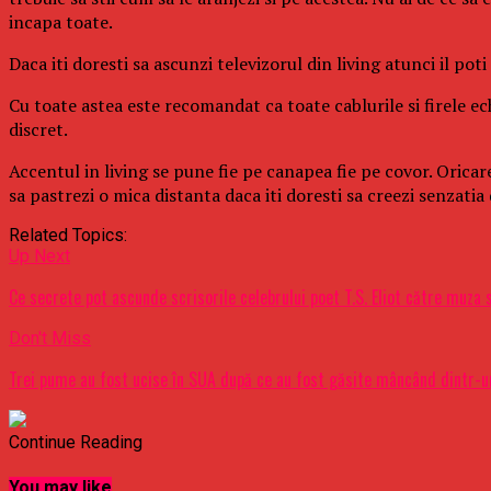
incapa toate.
Daca iti doresti sa ascunzi televizorul din living atunci il pot
Cu toate astea este recomandat ca toate cablurile si firele ec
discret.
Accentul in living se pune fie pe canapea fie pe covor. Oricar
sa pastrezi o mica distanta daca iti doresti sa creezi senzati
Related Topics:
Up Next
Ce secrete pot ascunde scrisorile celebrului poet T.S. Eliot către muza s
Don't Miss
Trei pume au fost ucise în SUA după ce au fost găsite mâncând dintr-
Continue Reading
You may like