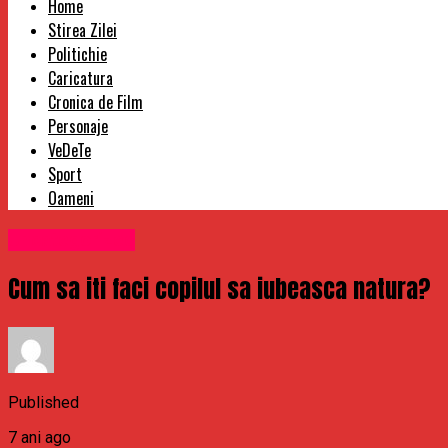
Home
Stirea Zilei
Politichie
Caricatura
Cronica de Film
Personaje
VeDeTe
Sport
Oameni
Uncategorized
Cum sa iti faci copilul sa iubeasca natura?
Published
7 ani ago