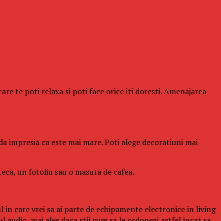
care te poti relaxa si poti face orice iti doresti. Amenajarea
 da impresia ca este mai mare. Poti alege decoratiuni mai
teca, un fotoliu sau o masuta de cafea.
ul in care vrei sa ai parte de echipamente electronice in living
ul audio, mai ales daca stii cum sa le ordonezi astfel incat sa