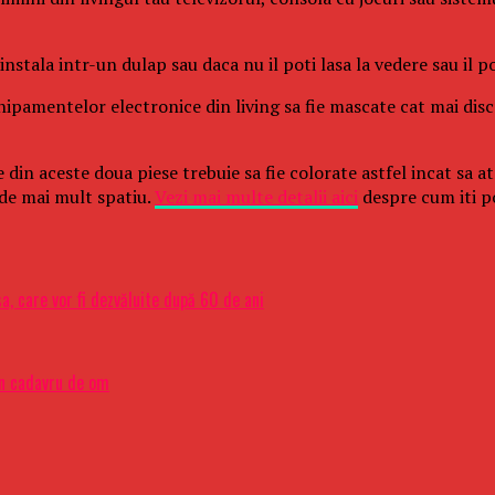
i instala intr-un dulap sau daca nu il poti lasa la vedere sau il 
hipamentelor electronice din living sa fie mascate cat mai disc
e din aceste doua piese trebuie sa fie colorate astfel incat sa 
a de mai mult spatiu.
Vezi mai multe detalii aici
despre cum iti po
a, care vor fi dezvăluite după 60 de ani
un cadavru de om