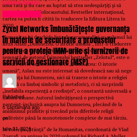
Continue Reading
unui tată şi fiu care au luptat să stea nedespărţiţi şi să
supravieţuiască Holocaustului. Bestseller internaţional,
Uncategorized
cartea va putea fi citită în traducere la Editura Litera în
2020.
Zyxel Networks îmbunătățește guvernanța
Humanitas îşi deschide lista de recomandări cu volumul lui
în materie de securitate a produselor
Reza Aslan „Dumnezeu. O istorie umană”, într-o traducere
pentru a proteja IMM-urile și furnizorii de
de Andreea Eşanu. Cartea publicată în colecţia „Istorie“,
semnată de autorul faimosului bestseller „Zelotul”, este o
servicii de gestionare (MSP)
lucrare la fel de fascinantă. În „Dumnezeu: O istorie
umană”, Aslan nu este interesat să dovedească sau să nege
existenţa lui Dumnezeu, nici să traseze o istorie a religiei
(văzută ca limbaj simbolic şi metaforic), ci să surprindă
„inefabila experienţă a credinţei”, o constantă universală a
Published
naturii umane. Autorul îmbrăţişează o perspectivă
panteist-incluzivă asupra lui Dumnezeu, plecând de la
o săptămână ago
animismul primitiv şi trecând prin diferitele religii
politeiste până la monoteismele complexe de mai târziu.
on
În colecţia „Ştiinţă“ de la Humanitas, coordonată de Vlad
iulie 31, 2026
Zografi, va apărea în 2020 volumul lui Richard A. Muller