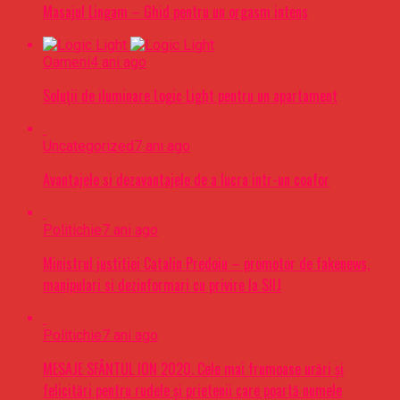
Masajul Lingam – Ghid pentru un orgasm intens
Oameni
4 ani ago
Soluții de iluminare Logic Light pentru un apartament
Uncategorized
7 ani ago
Avantajele si dezavantajele de a lucra intr-un coafor
Politichie
7 ani ago
Ministrul justitiei Catalin Predoiu – promotor de fakenews,
manipulari si dezinformari cu privire la SIIJ
Politichie
7 ani ago
MESAJE SFÂNTUL ION 2020. Cele mai frumoase urări şi
felicitări pentru rudele şi prietenii care poartă numele