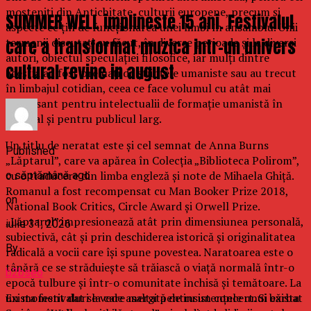
moşteniţi din Antichitate, culturii europene, precum şi
SUMMER WELL implineste 15 ani. Festivalul
aspecte ce ţin de funcţionarea unei limbi în ansamblu. Unii
care a transformat muzica intr-un univers
termenii discutaţi au făcut, în diverse perioade şi la diverşi
autori, obiectul speculaţiei filosofice, iar mulţi dintre
cultural revine in august
aceştia au fost preluaţi de ştiinţele umaniste sau au trecut
în limbajul cotidian, ceea ce face volumul cu atât mai
interesant pentru intelectualii de formaţie umanistă în
general şi pentru publicul larg.
Un titlu de neratat este şi cel semnat de Anna Burns
Published
„Lăptarul”, care va apărea în Colecţia „Biblioteca Polirom”,
cu o traducere din limba engleză şi note de Mihaela Ghiţă.
o săptămână ago
Romanul a fost recompensat cu Man Booker Prize 2018,
on
National Book Critics, Circle Award şi Orwell Prize.
„Lăptarul” impresionează atât prin dimensiunea personală,
iulie 31, 2026
subiectivă, cât şi prin deschiderea istorică şi originalitatea
By
radicală a vocii care îşi spune povestea. Naratoarea este o
tânără ce se străduieşte să trăiască o viaţă normală într-o
b2bseo
epocă tulbure şi într-o comunitate închisă şi temătoare. La
Exista festivaluri la care mergi pentru un concert. Si exista
un moment dat se vede asaltată de insistenţele unui bărbat