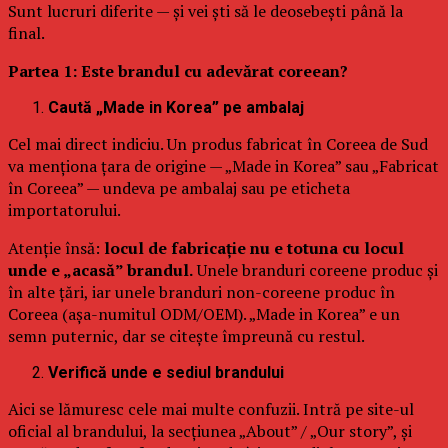
Sunt lucruri diferite — și vei ști să le deosebești până la
final.
Partea 1: Este brandul cu adevărat coreean?
Caută „Made in Korea” pe ambalaj
Cel mai direct indiciu. Un produs fabricat în Coreea de Sud
va menționa țara de origine — „Made in Korea” sau „Fabricat
în Coreea” — undeva pe ambalaj sau pe eticheta
importatorului.
Atenție însă:
locul de fabricație nu e totuna cu locul
unde e „acasă” brandul.
Unele branduri coreene produc și
în alte țări, iar unele branduri non-coreene produc în
Coreea (așa-numitul ODM/OEM). „Made in Korea” e un
semn puternic, dar se citește împreună cu restul.
Verifică unde e sediul brandului
Aici se lămuresc cele mai multe confuzii. Intră pe site-ul
oficial al brandului, la secțiunea „About” / „Our story”, și