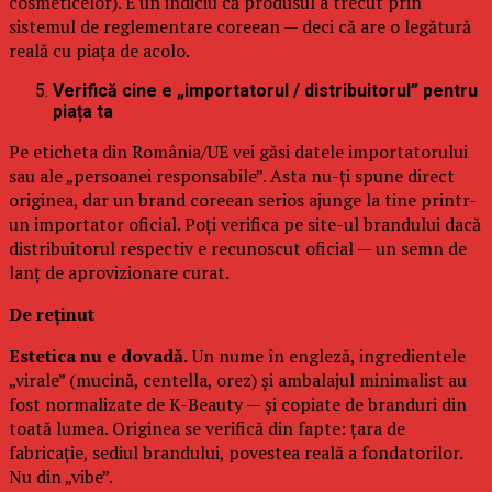
cosmeticelor). E un indiciu că produsul a trecut prin
sistemul de reglementare coreean — deci că are o legătură
reală cu piața de acolo.
Verifică cine e „importatorul / distribuitorul” pentru
piața ta
Pe eticheta din România/UE vei găsi datele importatorului
sau ale „persoanei responsabile”. Asta nu-ți spune direct
originea, dar un brand coreean serios ajunge la tine printr-
un importator oficial. Poți verifica pe site-ul brandului dacă
distribuitorul respectiv e recunoscut oficial — un semn de
lanț de aprovizionare curat.
De reținut
Estetica nu e dovadă.
Un nume în engleză, ingredientele
„virale” (mucină, centella, orez) și ambalajul minimalist au
fost normalizate de K-Beauty — și copiate de branduri din
toată lumea. Originea se verifică din fapte: țara de
fabricație, sediul brandului, povestea reală a fondatorilor.
Nu din „vibe”.