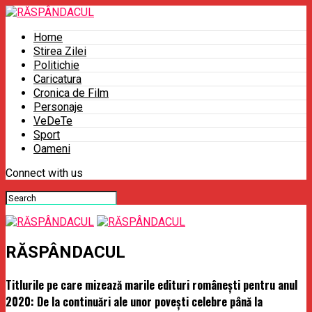
Home
Stirea Zilei
Politichie
Caricatura
Cronica de Film
Personaje
VeDeTe
Sport
Oameni
Connect with us
RĂSPÂNDACUL
Titlurile pe care mizează marile edituri româneşti pentru anul
2020: De la continuări ale unor poveşti celebre până la