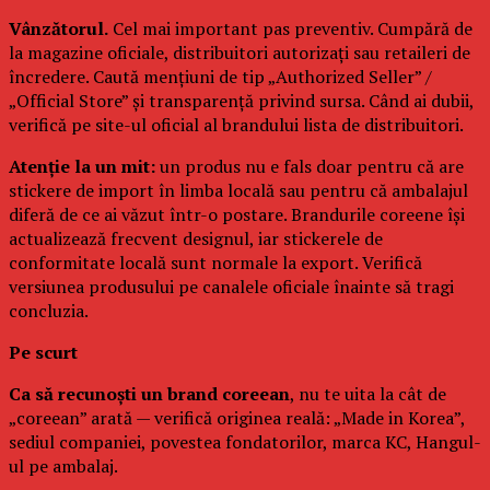
Vânzătorul.
Cel mai important pas preventiv. Cumpără de
la magazine oficiale, distribuitori autorizați sau retaileri de
încredere. Caută mențiuni de tip „Authorized Seller” /
„Official Store” și transparență privind sursa. Când ai dubii,
verifică pe site-ul oficial al brandului lista de distribuitori.
Atenție la un mit:
un produs nu e fals doar pentru că are
stickere de import în limba locală sau pentru că ambalajul
diferă de ce ai văzut într-o postare. Brandurile coreene își
actualizează frecvent designul, iar stickerele de
conformitate locală sunt normale la export. Verifică
versiunea produsului pe canalele oficiale înainte să tragi
concluzia.
Pe scurt
Ca să recunoști un brand coreean
, nu te uita la cât de
„coreean” arată — verifică originea reală: „Made in Korea”,
sediul companiei, povestea fondatorilor, marca KC, Hangul-
ul pe ambalaj.