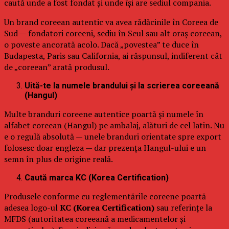
caută unde a fost fondat și unde își are sediul compania.
Un brand coreean autentic va avea rădăcinile în Coreea de
Sud — fondatori coreeni, sediu în Seul sau alt oraș coreean,
o poveste ancorată acolo. Dacă „povestea” te duce în
Budapesta, Paris sau California, ai răspunsul, indiferent cât
de „coreean” arată produsul.
Uită-te la numele brandului și la scrierea coreeană
(Hangul)
Multe branduri coreene autentice poartă și numele în
alfabet coreean (Hangul) pe ambalaj, alături de cel latin. Nu
e o regulă absolută — unele branduri orientate spre export
folosesc doar engleza — dar prezența Hangul-ului e un
semn în plus de origine reală.
Caută marca KC (Korea Certification)
Produsele conforme cu reglementările coreene poartă
adesea logo-ul
KC (Korea Certification)
sau referințe la
MFDS (autoritatea coreeană a medicamentelor și