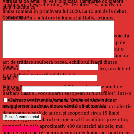
Adresa ta de email nu va fi publicată.
Câmpurile obligatorii
continuarea bestsellerului „P.S. Te iubesc”, va apărea în
sunt marcate cu
*
limba română în primăvara lui 2020. La 15 ani de la debut,
Cecelia Ahern s-a întors în lumea lui Holly, acţiunea
Comentariu
*
petrecându-se la şapte după moartea soţului ei.
Surpriza anului următor este o nouă serie fantasy dedicată
copiilor şi semnată de Erin Hunter: „Braveland”. Timp de
generaţii, animalele din câmpiile africane au respectat o
singură regulă: să ucidă doar pentru a supravieţui. Când un
act de trădare spulberă pacea, echilibrul fragil dintre
Nume
*
prădător şi pradă stă în labele a trei eroi: un leu, un elefant
şi un babuin, notează cei de la ALL.
Email
*
Editura Polirom mizează în 2020 pe volumul semnat de
Site web
Barbara Cassin „Vocabularul european al filosofiilor”, într-o
traducere coordonată de Anca Vasiliu şi Alexander
Salvează-mi numele, emailul și site-ul web în acest
Baumgarten. Lucrare monumentală realizată de un colectiv
navigator pentru data viitoare când o să comentez.
de aproape o sută de autori şi acoperind circa 15 limbi
europene, „Vocabularul european al filosofiilor” prezintă şi
compară, în cele aproximativ 400 de intrări ale sale, mai
Uncategorized
bine de 4.000 de termeni specifici unei limbi sau, pentru cei