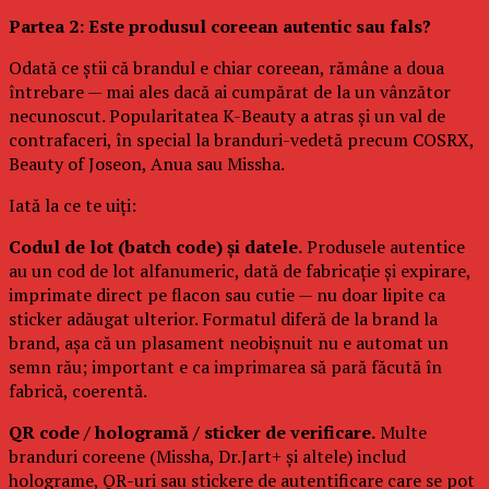
Partea 2: Este produsul coreean autentic sau fals?
Odată ce știi că brandul e chiar coreean, rămâne a doua
întrebare — mai ales dacă ai cumpărat de la un vânzător
necunoscut. Popularitatea K-Beauty a atras și un val de
contrafaceri, în special la branduri-vedetă precum COSRX,
Beauty of Joseon, Anua sau Missha.
Iată la ce te uiți:
Codul de lot (batch code) și datele.
Produsele autentice
au un cod de lot alfanumeric, dată de fabricație și expirare,
imprimate direct pe flacon sau cutie — nu doar lipite ca
sticker adăugat ulterior. Formatul diferă de la brand la
brand, așa că un plasament neobișnuit nu e automat un
semn rău; important e ca imprimarea să pară făcută în
fabrică, coerentă.
QR code / hologramă / sticker de verificare.
Multe
branduri coreene (Missha, Dr.Jart+ și altele) includ
holograme, QR-uri sau stickere de autentificare care se pot