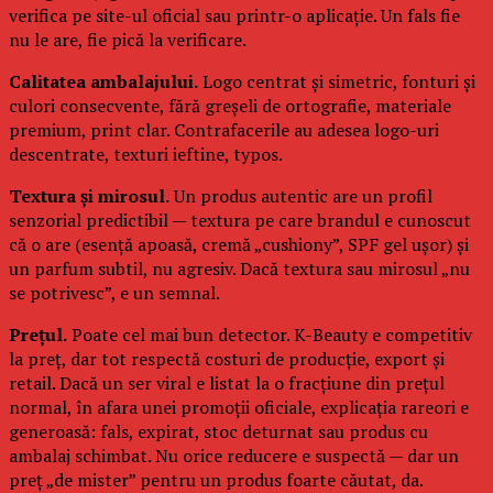
verifica pe site-ul oficial sau printr-o aplicație. Un fals fie
nu le are, fie pică la verificare.
Calitatea ambalajului.
Logo centrat și simetric, fonturi și
culori consecvente, fără greșeli de ortografie, materiale
premium, print clar. Contrafacerile au adesea logo-uri
descentrate, texturi ieftine, typos.
Textura și mirosul.
Un produs autentic are un profil
senzorial predictibil — textura pe care brandul e cunoscut
că o are (esență apoasă, cremă „cushiony”, SPF gel ușor) și
un parfum subtil, nu agresiv. Dacă textura sau mirosul „nu
se potrivesc”, e un semnal.
Prețul.
Poate cel mai bun detector. K-Beauty e competitiv
la preț, dar tot respectă costuri de producție, export și
retail. Dacă un ser viral e listat la o fracțiune din prețul
normal, în afara unei promoții oficiale, explicația rareori e
generoasă: fals, expirat, stoc deturnat sau produs cu
ambalaj schimbat. Nu orice reducere e suspectă — dar un
preț „de mister” pentru un produs foarte căutat, da.