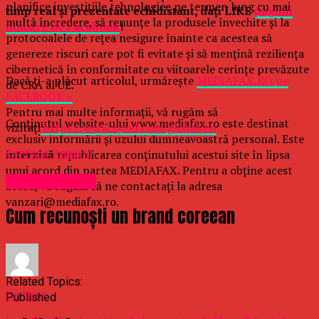
planifice investițiile tehnologice pe termen lung cu mai
timp real şi prezentate echidistant, daţi LIKE
paginii
multă încredere, să renunțe la produsele învechite și la
noastre de Facebook
!
protocoalele de rețea nesigure înainte ca acestea să
genereze riscuri care pot fi evitate și să mențină reziliența
cibernetică în conformitate cu viitoarele cerințe prevăzute
Dacă ţi-a plăcut articolul, urmăreşte
MEDIAFAX.RO pe
de CRA al UE.
FACEBOOK »
Pentru mai multe informații, vă rugăm să
Conținutul website-ului www.mediafax.ro este destinat
vizitați
https://www.zyxel.com/global/en
exclusiv informării și uzului dumneavoastră personal. Este
interzisă
republicarea conținutului acestui site în lipsa
Continue Reading
unui acord din partea MEDIAFAX. Pentru a obține acest
Uncategorized
acord, vă rugăm să ne contactați la adresa
vanzari@mediafax.ro.
Cum recunoști un brand coreean
Related Topics:
Up Next
Published