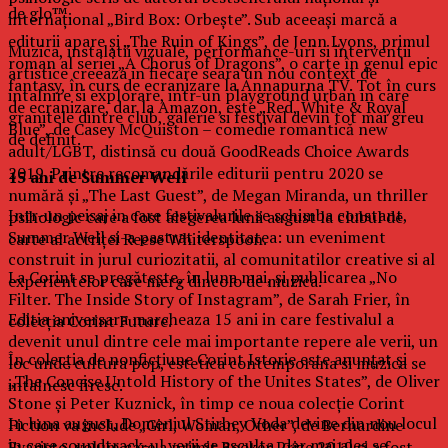
de glo™.
internaţional „Bird Box: Orbeşte”. Sub aceeaşi marcă a
editurii apare şi „The Ruin of Kings”, de Jenn Lyons, primul
Muzica, instalatii vizuale, performance-uri si interventii
roman al seriei „A Chorus of Dragons”, o carte în genul epic
artistice creeaza in fiecare seara un nou context de
fantasy, în curs de ecranizare la Annapurna TV. Tot în curs
intalnire si explorare, intr-un playground urban in care
de ecranizare, dar la Amazon, este „Red, White & Royal
granitele dintre club, galerie si festival devin tot mai greu
Blue”, de Casey McQuiston – comedie romantică new
de definit.
adult/LGBT, distinsă cu două GoodReads Choice Awards
2019. Printre recomandările editurii pentru 2020 se
15 ani de Summer Well
numără şi „The Last Guest”, de Megan Miranda, un thriller
Intr-un peisaj in care festivalurile se schimba constant,
psihologic care a fost alegerea lunii august la clubul de
Summer Well si-a pastrat identitatea: un eveniment
carte al actriţei Reese Whiterspoon.
construit in jurul curiozitatii, al comunitatilor creative si al
La Corint se pregăteşte, în luna mai, şi publicarea „No
experientelor care merg dincolo de muzica.
Filter. The Inside Story of Instagram”, de Sarah Frier, în
Editia aniversara marcheaza 15 ani in care festivalul a
colecţia Corint Future.
devenit unul dintre cele mai importante repere ale verii, un
În colecţia de nonficţiune Corint Istorie este anunţat şi
loc unde cultura pop, estetica contemporana si muzica se
„The Concise Untold History of the Unites States”, de Oliver
intalnesc firesc.
Stone şi Peter Kuznick, în timp ce noua colecţie Corint
In luna august, Domeniul Stirbey Voda devine din nou locul
Fiction va include „Girl, Woman, Other”, de Bernardine
in care soundtrack-ul verii se asculta, dar mai ales se
Evaristo, volum care a primit Booker Prize 2019 şi a fost