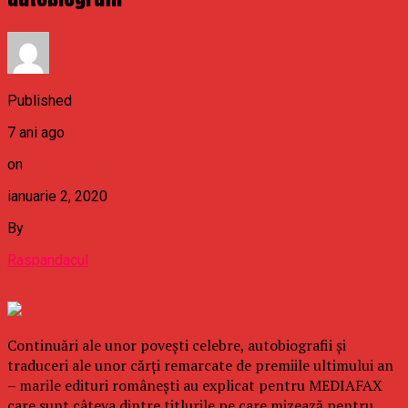
Published
7 ani ago
on
ianuarie 2, 2020
By
Raspandacul
Continuări ale unor poveşti celebre, autobiografii şi
traduceri ale unor cărţi remarcate de premiile ultimului an
– marile edituri româneşti au explicat pentru MEDIAFAX
care sunt câteva dintre titlurile pe care mizează pentru