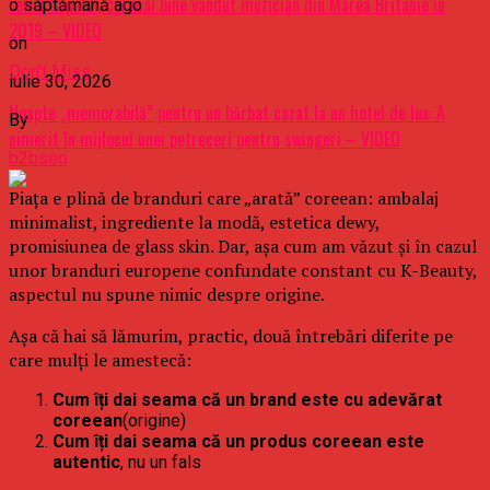
Lewis Capaldi, cel mai bine vândut muzician din Marea Britanie în
o săptămână ago
2019 – VIDEO
on
Don't Miss
iulie 30, 2026
Noapte „memorabilă” pentru un bărbat cazat la un hotel de lux: A
By
nimerit în mijlocul unei petreceri pentru swingeri – VIDEO
b2bseo
Piața e plină de branduri care „arată” coreean: ambalaj
minimalist, ingrediente la modă, estetica dewy,
promisiunea de glass skin. Dar, așa cum am văzut și în cazul
unor branduri europene confundate constant cu K-Beauty,
aspectul nu spune nimic despre origine.
Așa că hai să lămurim, practic, două întrebări diferite pe
care mulți le amestecă:
Cum îți dai seama că un brand este cu adevărat
coreean
(origine)
Cum îți dai seama că un produs coreean este
autentic
, nu un fals