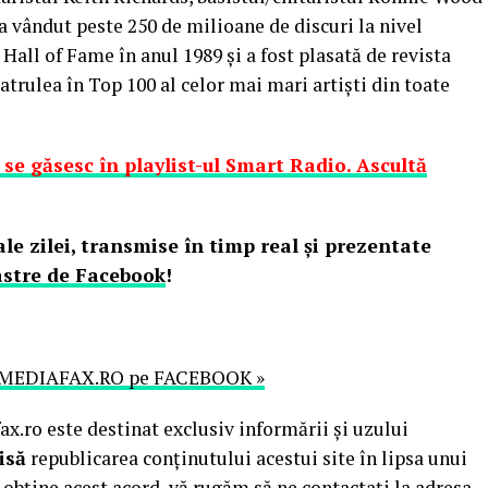
a vândut peste 250 de milioane de discuri la nivel
 Hall of Fame în anul 1989 şi a fost plasată de revista
atrulea în Top 100 al celor mai mari artişti din toate
 se găsesc în playlist-ul Smart Radio. Ascultă
le zilei, transmise în timp real şi prezentate
astre de Facebook
!
MEDIAFAX.RO pe FACEBOOK »
.ro este destinat exclusiv informării și uzului
isă
republicarea conținutului acestui site în lipsa unui
obține acest acord, vă rugăm să ne contactați la adresa