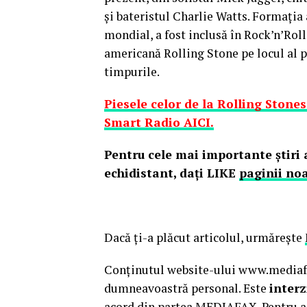
şi bateristul Charlie Watts. Formaţia 
mondial, a fost inclusă în Rock’n’Roll
americană Rolling Stone pe locul al p
timpurile.
Piesele celor de la Rolling Stones
Smart Radio AICI.
Pentru cele mai importante ştiri a
echidistant, daţi LIKE
paginii no
Dacă ţi-a plăcut articolul, urmăreşte
Conținutul website-ului www.mediafax
dumneavoastră personal. Este
interz
acord din partea MEDIAFAX. Pentru a 