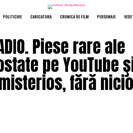
POLITICHIE
CARICATURA
CRONICA DE FILM
PERSONAJE
VEDE
DIO. Piese rare ale
ostate pe YouTube ş
isterios, fără nici