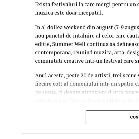
Exista festivaluri la care mergi pentru un 
muzica este doar inceputul.
In al doilea weekend din august (7-9 augu
nou punctul de intalnire al celor care caut
editie, Summer Well continua sa defineasc
contemporana, reunind muzica, arta, desig
comunitati creative intr-un festival care s
Anul acesta, peste 20 de artisti, trei scene
fiecare colt al domeniului intr-un spatiu c
pe scena, ci despre atmosfera dintre conce
colectiva care face ca fiecare editie sa fie d
Trei scene. Trei universuri. Un singur 
CON
Orange Main Stage
aduce numele care de
inconfundabila a lui Nick Cave & The Bad 