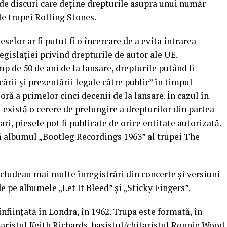
e discuri care deţine drepturile asupra unui număr
le trupei Rolling Stones.
eselor ar fi putut fi o încercare de a evita intrarea
egislaţiei privind drepturile de autor ale UE.
mp de 50 de ani de la lansare, drepturile putând fi
cării şi prezentării legale către public” în timpul
 oră a primelor cinci decenii de la lansare. În cazul în
u există o cerere de prelungire a drepturilor din partea
ari, piesele pot fi publicate de orice entitate autorizată.
aţă albumul „Bootleg Recordings 1963” al trupei The
ncludeau mai multe înregistrări din concerte şi versiuni
e pe albumele „Let It Bleed” şi „Sticky Fingers”.
nfiinţată în Londra, în 1962. Trupa este formată, în
taristul Keith Richards, basistul/chitaristul Ronnie Wood