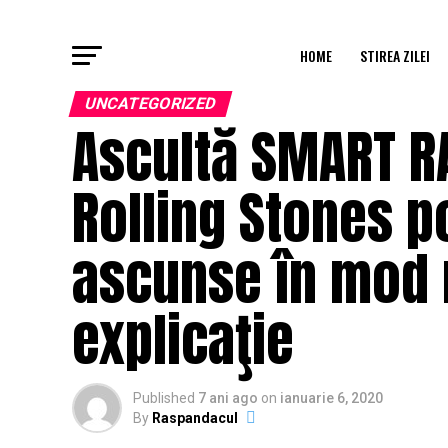
HOME
STIREA ZILEI
UNCATEGORIZED
Ascultă SMART RA
Rolling Stones p
ascunse în mod m
explicaţie
Published
7 ani ago
on
ianuarie 6, 2020
By
Raspandacul