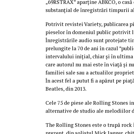
„69RSTRAX” aparţine ABKCO, o casă d
substanţial de înregistrări timpurii a
Potrivit revistei Variety, publicarea pi
pieselor în domeniul public potrivit l
Înregistrările audio sunt protejate ti
prelungite la 70 de ani în cazul ”publi
intervalului iniţial, chiar şi în ultima
care autorul nu mai este în viaţă şi n
familiei sale sau a actualilor propriet
În acest fel a putut fi a apărut pe pi
Beatles, din 2013.
Cele 75 de piese ale Rolling Stones i
alternative de studio ale melodiilor d
The Rolling Stones este o trupă rock î
prezent, din solistul Mick Jagger, chi