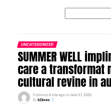
UNCATEGORIZED
SUMMER WELL impline
care a transformat 
cultural revine in a
Published
6 zile ago
on
iulie 31, 2026
By
b2bseo