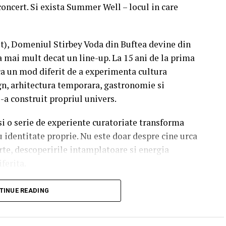
concert. Si exista Summer Well – locul in care
st), Domeniul Stirbey Voda din Buftea devine din
a mai mult decat un line-up. La 15 ani de la prima
a un mod diferit de a experimenta cultura
n, arhitectura temporara, gastronomie si
i-a construit propriul univers.
 si o serie de experiente curatoriate transforma
u identitate proprie. Nu este doar despre cine urca
rte, descoperirile intamplatoare si energia
iferita.
soundtrack al verii.
TINUE READING
finesc editia aniversara. De la intensitatea
Seeds la energia exploziva a Palaye Royale,