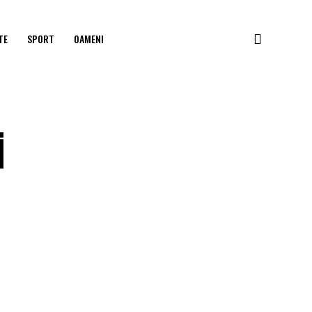
TE
SPORT
OAMENI
i
o