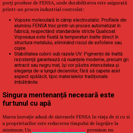
porți produse de FENSA, unde durabilitatea este asigurată
printr-un proces industrial controlat:
Vopsire moleculară în câmp electrostatic: Profilele din
aluminiu FENSA trec printr-un proces automatizat în
fabrică, respectând standardele stricte Qualicoat.
Vopseaua este fixată la temperaturi înalte direct în
structura metalului, eliminând riscul de exfoliere sau
cojire.
Stabilitatea culorii sub razele UV: Pigmenții de înaltă
rezistență garantează că nuanțele moderne, precum gri
antracit sau negru mat, își vor păstra intensitatea și
eleganța de-a lungul deceniilor, fără să capete acel
aspect spălăcit, tipic materialelor tradiționale
îmbătrânite.
Singura mentenanță necesară este
furtunul cu apă
Marea inovație adusă de sistemele FENSA în viața de zi cu zi
a proprietarilor este reducerea timpului de îngrijire la
minimum. Un
gard din aliaj de aluminiu
premium nu