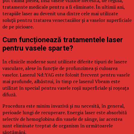
pot calma pielea, însă vasele vizibile necesită, de regulă,
tratamente medicale pentru a fi eliminate. În ultimii ani,
terapiile laser au devenit una dintre cele mai utilizate
soluții pentru tratarea venectaziilor și a vaselor superficiale
de pe picioare.
Cum funcționează tratamentele laser
pentru vasele sparte?
În clinicile moderne sunt utilizate diferite tipuri de lasere
vasculare, alese în funcție de profunzimea și culoarea
vaselor. Laserul Nd:YAG este folosit frecvent pentru vasele
mai profunde, albăstrui, în timp ce laserul Vbeam este
utilizat în special pentru vasele roșii superficiale și roșeața
difuză.
Procedura este minim invazivă și nu necesită, în general,
perioade lungi de recuperare. Energia laser este absorbită
selectiv de hemoglobina din vasele de sânge, iar acestea
sunt eliminate treptat de organism în următoarele
săptămâni.