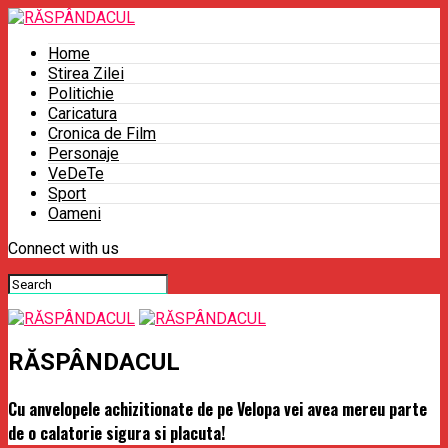
Home
Stirea Zilei
Politichie
Caricatura
Cronica de Film
Personaje
VeDeTe
Sport
Oameni
Connect with us
RĂSPÂNDACUL
Cu anvelopele achizitionate de pe Velopa vei avea mereu parte
de o calatorie sigura si placuta!