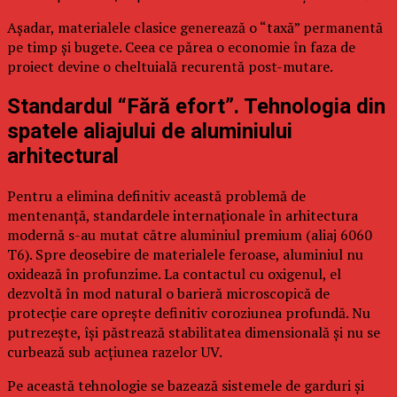
Așadar, materialele clasice generează o “taxă” permanentă
pe timp și bugete. Ceea ce părea o economie în faza de
proiect devine o cheltuială recurentă post-mutare.
Standardul “Fără efort”. Tehnologia din
spatele aliajului de aluminiului
arhitectural
Pentru a elimina definitiv această problemă de
mentenanță, standardele internaționale în arhitectura
modernă s-au mutat către aluminiul premium (aliaj 6060
T6). Spre deosebire de materialele feroase, aluminiul nu
oxidează în profunzime. La contactul cu oxigenul, el
dezvoltă în mod natural o barieră microscopică de
protecție care oprește definitiv coroziunea profundă. Nu
putrezește, își păstrează stabilitatea dimensională și nu se
curbează sub acțiunea razelor UV.
Pe această tehnologie se bazează sistemele de garduri și