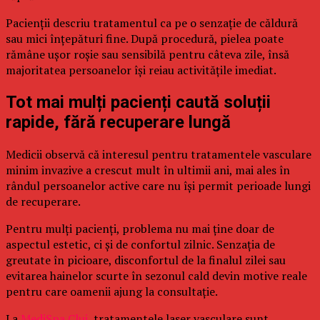
Pacienții descriu tratamentul ca pe o senzație de căldură
sau mici înțepături fine. După procedură, pielea poate
rămâne ușor roșie sau sensibilă pentru câteva zile, însă
majoritatea persoanelor își reiau activitățile imediat.
Tot mai mulți pacienți caută soluții
rapide, fără recuperare lungă
Medicii observă că interesul pentru tratamentele vasculare
minim invazive a crescut mult în ultimii ani, mai ales în
rândul persoanelor active care nu își permit perioade lungi
de recuperare.
Pentru mulți pacienți, problema nu mai ține doar de
aspectul estetic, ci și de confortul zilnic. Senzația de
greutate în picioare, disconfortul de la finalul zilei sau
evitarea hainelor scurte în sezonul cald devin motive reale
pentru care oamenii ajung la consultație.
La
MediSpa Cluj
, tratamentele laser vasculare sunt