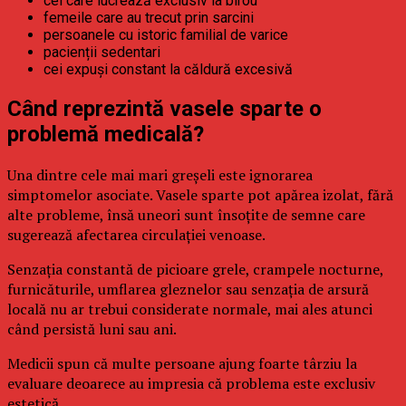
cei care lucrează exclusiv la birou
femeile care au trecut prin sarcini
persoanele cu istoric familial de varice
pacienții sedentari
cei expuși constant la căldură excesivă
Când reprezintă vasele sparte o
problemă medicală?
Una dintre cele mai mari greșeli este ignorarea
simptomelor asociate. Vasele sparte pot apărea izolat, fără
alte probleme, însă uneori sunt însoțite de semne care
sugerează afectarea circulației venoase.
Senzația constantă de picioare grele, crampele nocturne,
furnicăturile, umflarea gleznelor sau senzația de arsură
locală nu ar trebui considerate normale, mai ales atunci
când persistă luni sau ani.
Medicii spun că multe persoane ajung foarte târziu la
evaluare deoarece au impresia că problema este exclusiv
estetică.