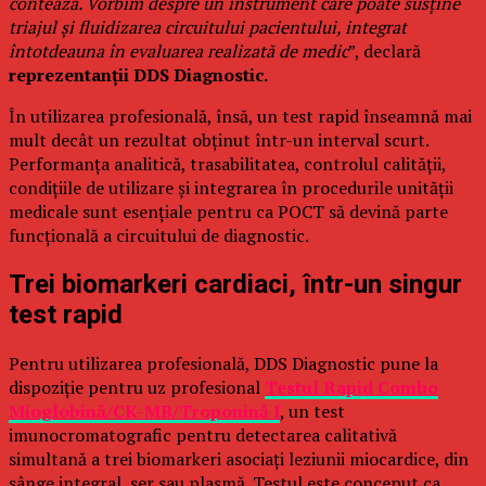
contează. Vorbim despre un instrument care poate susține
triajul și fluidizarea circuitului pacientului, integrat
întotdeauna în evaluarea realizată de medic
”, declară
reprezentanții DDS Diagnostic.
În utilizarea profesională, însă, un test rapid înseamnă mai
mult decât un rezultat obținut într-un interval scurt.
Performanța analitică, trasabilitatea, controlul calității,
condițiile de utilizare și integrarea în procedurile unității
medicale sunt esențiale pentru ca POCT să devină parte
funcțională a circuitului de diagnostic.
Trei biomarkeri cardiaci, într-un singur
test rapid
Pentru utilizarea profesională, DDS Diagnostic pune la
dispoziție pentru uz profesional
Testul Rapid Combo
Mioglobină/CK-MB/Troponină I
, un test
imunocromatografic pentru detectarea calitativă
simultană a trei biomarkeri asociați leziunii miocardice, din
sânge integral, ser sau plasmă. Testul este conceput ca