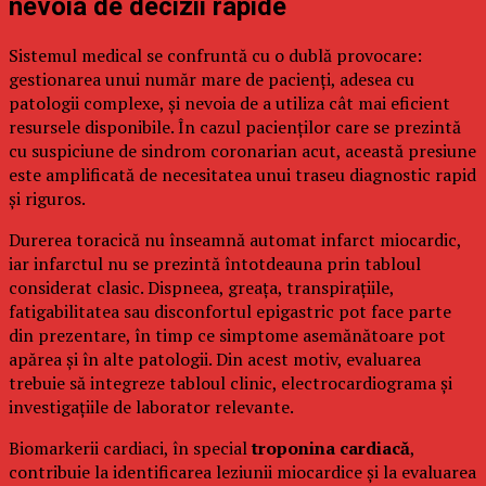
nevoia de decizii rapide
Sistemul medical se confruntă cu o dublă provocare:
gestionarea unui număr mare de pacienți, adesea cu
patologii complexe, și nevoia de a utiliza cât mai eficient
resursele disponibile. În cazul pacienților care se prezintă
cu suspiciune de sindrom coronarian acut, această presiune
este amplificată de necesitatea unui traseu diagnostic rapid
și riguros.
Durerea toracică nu înseamnă automat infarct miocardic,
iar infarctul nu se prezintă întotdeauna prin tabloul
considerat clasic. Dispneea, greața, transpirațiile,
fatigabilitatea sau disconfortul epigastric pot face parte
din prezentare, în timp ce simptome asemănătoare pot
apărea și în alte patologii. Din acest motiv, evaluarea
trebuie să integreze tabloul clinic, electrocardiograma și
investigațiile de laborator relevante.
Biomarkerii cardiaci, în special
troponina cardiacă
,
contribuie la identificarea leziunii miocardice și la evaluarea