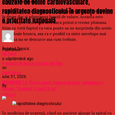
cauzate de bolile cardiovasculare,
produse minunate!
rapiditatea diagnosticului în urgențe devine
Nu uita sa verifici presiunea anvelopelor inainte de a porni
la drum dar si adancimea benzii de rulare. Aceasta este
o prioritate națională
foarte importanta mai ales daca prinzi o vreme ploioasa.
Stim cu totii faptul ca vara poate sa ne surprinda din senin
cu o ploaie brusca, asa ca e posibil ca niste anvelope mai
uzate sa nu se descurce asa cum trebuie.
Related Topics:
Published
Up Next
o săptămână ago
4 aspecte de bază în crearea unui logo
on
Don't Miss
iulie 31, 2026
MEDIMFARM S.A. Ploiesti anunta lansarea pe piata romaneasca a
By
testelor “Standard Q Covid 19-Ag”
b2bseo
În medicina de urgență, când un pacient ajunge la spital cu