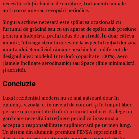
necesită soluții chimice de curățare, tratamente anuale
anti-coroziune sau revopsiri periodice.
Singura acțiune necesară este spălarea ocazională cu
furtunul de grădină sau cu un aparat de spălat sub presiune
pentru a îndepărta praful adus de la stradă. În doar câteva
minute, întreaga structură revine la aspectul inițial din ziua
montajului. Beneficiul rămâne neschimbat indiferent de
designul ales: modelul Interlock (opacitate 100%), Aero
(lamele înclinate aerodinamic) sau Space (linie minimalistă
și aerisită).
Concluzie
Luxul rezidențial modern nu se mai măsoară doar în
opulența vizuală, ci în nivelul de confort și în timpul liber
pe care o proprietate îl oferă proprietarului ei. A alege un
gard care necesită întreținere periodică înseamnă a
accepta o responsabilitate suplimentară pe termen lung.
Un sistem din aluminiu premium FENSA reprezintă o
decizie de investiție rațională: montezi o singură dată și