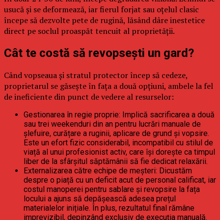
usucă și se deformează, iar fierul forjat sau oțelul clasic
începe să dezvolte pete de rugină, lăsând dâre inestetice
direct pe soclul proaspăt tencuit al proprietății.
Cât te costă să revopsești un gard?
Când vopseaua și stratul protector încep să cedeze,
proprietarul se găsește în fața a două opțiuni, ambele la fel
de ineficiente din punct de vedere al resurselor:
Gestionarea în regie proprie: Implică sacrificarea a două
sau trei weekenduri din an pentru lucrări manuale de
șlefuire, curățare a ruginii, aplicare de grund și vopsire.
Este un efort fizic considerabil, incompatibil cu stilul de
viață al unui profesionist activ, care își dorește ca timpul
liber de la sfârșitul săptămânii să fie dedicat relaxării.
Externalizarea către echipe de meșteri: Dicustăm
despre o piață cu un deficit acut de personal calificat, iar
costul manoperei pentru sablare și revopsire la fața
locului a ajuns să depășească adesea prețul
materialelor inițiale. În plus, rezultatul final rămâne
imprevizibil, depinzând exclusiv de execuția manuală.