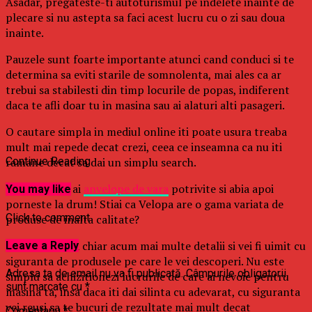
Asadar, pregateste-ti autoturismul pe indelete inainte de
plecare si nu astepta sa faci acest lucru cu o zi sau doua
inainte.
Pauzele sunt foarte importante atunci cand conduci si te
determina sa eviti starile de somnolenta, mai ales ca ar
trebui sa stabilesti din timp locurile de popas, indiferent
daca te afli doar tu in masina sau ai alaturi alti pasageri.
O cautare simpla in mediul online iti poate usura treaba
mult mai repede decat crezi, ceea ce inseamna ca nu iti
ramane decat sa dai un simplu search.
Continue Reading
Verifica daca ai
anvelope de vara
potrivite si abia apoi
You may like
porneste la drum! Stiai ca Velopa are o gama variata de
Click to comment
produse de inalta calitate?
Daca nu, cauta chiar acum mai multe detalii si vei fi uimit cu
Leave a Reply
siguranta de produsele pe care le vei descoperi. Nu este
Adresa ta de email nu va fi publicată.
Câmpurile obligatorii
simplu sa achizitionezi lucrurile de care ai nevoie pentru
sunt marcate cu
*
masina ta, insa daca iti dai silinta cu adevarat, cu siguranta
vei reusi sa te bucuri de rezultate mai mult decat
Comentariu
*