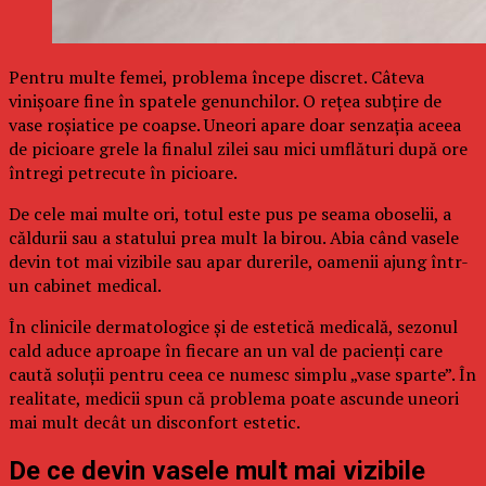
Pentru multe femei, problema începe discret. Câteva
vinișoare fine în spatele genunchilor. O rețea subțire de
vase roșiatice pe coapse. Uneori apare doar senzația aceea
de picioare grele la finalul zilei sau mici umflături după ore
întregi petrecute în picioare.
De cele mai multe ori, totul este pus pe seama oboselii, a
căldurii sau a statului prea mult la birou. Abia când vasele
devin tot mai vizibile sau apar durerile, oamenii ajung într-
un cabinet medical.
În clinicile dermatologice și de estetică medicală, sezonul
cald aduce aproape în fiecare an un val de pacienți care
caută soluții pentru ceea ce numesc simplu „vase sparte”. În
realitate, medicii spun că problema poate ascunde uneori
mai mult decât un disconfort estetic.
De ce devin vasele mult mai vizibile