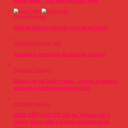
Masajul Lingam – Ghid pentru un orgasm intens
Oameni
4 ani ago
Soluții de iluminare Logic Light pentru un apartament
Uncategorized
7 ani ago
Avantajele si dezavantajele de a lucra intr-un coafor
Politichie
7 ani ago
Ministrul justitiei Catalin Predoiu – promotor de fakenews,
manipulari si dezinformari cu privire la SIIJ
Politichie
7 ani ago
MESAJE SFÂNTUL ION 2020. Cele mai frumoase urări şi
felicitări pentru rudele şi prietenii care poartă numele