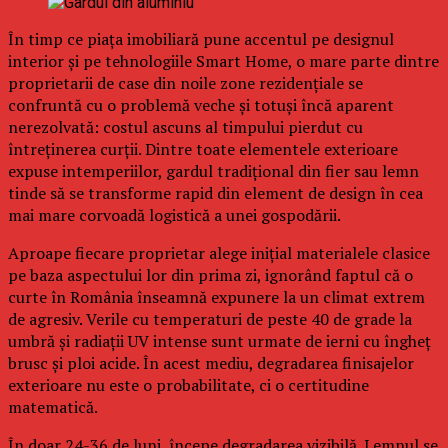
În timp ce piața imobiliară pune accentul pe designul
interior și pe tehnologiile Smart Home, o mare parte dintre
proprietarii de case din noile zone rezidențiale se
confruntă cu o problemă veche și totuși încă aparent
nerezolvată: costul ascuns al timpului pierdut cu
întreținerea curții. Dintre toate elementele exterioare
expuse intemperiilor, gardul tradițional din fier sau lemn
tinde să se transforme rapid din element de design în cea
mai mare corvoadă logistică a unei gospodării.
Aproape fiecare proprietar alege inițial materialele clasice
pe baza aspectului lor din prima zi, ignorând faptul că o
curte în România înseamnă expunere la un climat extrem
de agresiv. Verile cu temperaturi de peste 40 de grade la
umbră și radiații UV intense sunt urmate de ierni cu îngheț
brusc și ploi acide. În acest mediu, degradarea finisajelor
exterioare nu este o probabilitate, ci o certitudine
matematică.
În doar 24-36 de luni, începe degradarea vizibilă. Lemnul se