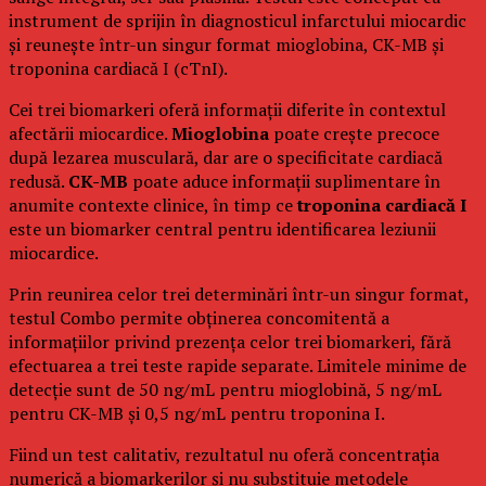
instrument de sprijin în diagnosticul infarctului miocardic
și reunește într-un singur format mioglobina, CK-MB și
troponina cardiacă I (cTnI).
Cei trei biomarkeri oferă informații diferite în contextul
afectării miocardice.
Mioglobina
poate crește precoce
după lezarea musculară, dar are o specificitate cardiacă
redusă.
CK-MB
poate aduce informații suplimentare în
anumite contexte clinice, în timp ce
troponina cardiacă I
este un biomarker central pentru identificarea leziunii
miocardice.
Prin reunirea celor trei determinări într-un singur format,
testul Combo permite obținerea concomitentă a
informațiilor privind prezența celor trei biomarkeri, fără
efectuarea a trei teste rapide separate. Limitele minime de
detecție sunt de 50 ng/mL pentru mioglobină, 5 ng/mL
pentru CK-MB și 0,5 ng/mL pentru troponina I.
Fiind un test calitativ, rezultatul nu oferă concentrația
numerică a biomarkerilor și nu substituie metodele