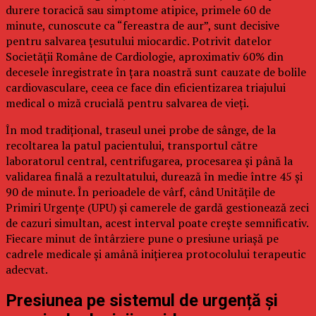
durere toracică sau simptome atipice, primele 60 de
minute, cunoscute ca “fereastra de aur”, sunt decisive
pentru salvarea țesutului miocardic. Potrivit datelor
Societății Române de Cardiologie, aproximativ 60% din
decesele înregistrate în țara noastră sunt cauzate de bolile
cardiovasculare, ceea ce face din eficientizarea triajului
medical o miză crucială pentru salvarea de vieți.
În mod tradițional, traseul unei probe de sânge, de la
recoltarea la patul pacientului, transportul către
laboratorul central, centrifugarea, procesarea și până la
validarea finală a rezultatului, durează în medie între 45 și
90 de minute. În perioadele de vârf, când Unitățile de
Primiri Urgențe (UPU) și camerele de gardă gestionează zeci
de cazuri simultan, acest interval poate crește semnificativ.
Fiecare minut de întârziere pune o presiune uriașă pe
cadrele medicale și amână inițierea protocolului terapeutic
adecvat.
Presiunea pe sistemul de urgență și