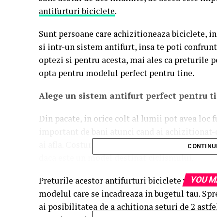
antifurturi biciclete
.
Sunt persoane care achizitioneaza biciclete, in
si intr-un sistem antifurt, insa te poti confrun
optezi si pentru acesta, mai ales ca preturile p
opta pentru modelul perfect pentru tine.
Alege un sistem antifurt perfect pentru t
Din pacate, in orice colt al lumii pot avea loc f
important de bani atunci cand ai achizitionat-o
ai afla. Costurile unui astfel de sistem sunt mi
CONTINU
daca este un model destinat ciclismului.
Preturile acestor antifurturi biciclete variaza 
YOU M
modelul care se incadreaza in bugetul tau. Spr
ai posibilitatea de a achitiona seturi de 2 astf