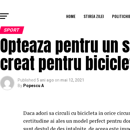
HOME
STIREA ZILEI
POLITICHI
SPORT
Opteaza pentru un s
creat pentru bicicle
Published
5 ani ago
on
mai 12, 2021
By
Popescu A
Daca adori sa circuli cu bicicleta in orice circ
certitudine ai ales un model perfect pentru dor
sunt destul de des intalnite, de aceea este imp