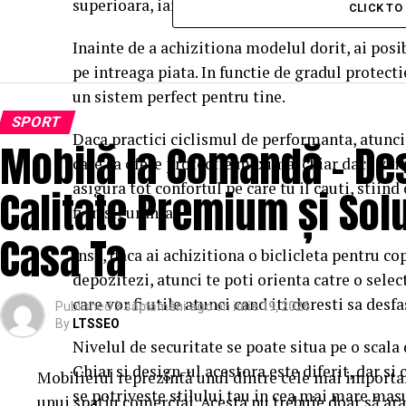
superioara, iar costul este de 670 RON.
CLICK T
Inainte de a achizitiona modelul dorit, ai posib
pe intreaga piata. In functie de gradul protecti
un sistem perfect pentru tine.
SPORT
Daca practici ciclismul de performanta, atunci
Mobilă la Comandă – Des
care sa ofere protectie maxima, chiar daca vei p
asigura tot confortul pe care tu il cauti, stiind 
Calitate Premium și Sol
fi in siguranta.
Casa Ta
Insa, daca ai achizitiona o biclicleta pentru co
depozitezi, atunci te poti orienta catre o selec
care vor fi utile atunci cand iti doresti sa des
Published
3 săptămâni ago
on
iulie 19, 2026
By
LTSSEO
Nivelul de securitate se poate situa pe o scala 
Chiar si design-ul acestora este diferit, dar si
Mobilierul reprezintă unul dintre cele mai importa
se potriveste stilului tau in cea mai mare mas
unui spațiu comercial. Acesta nu trebuie doar să arate