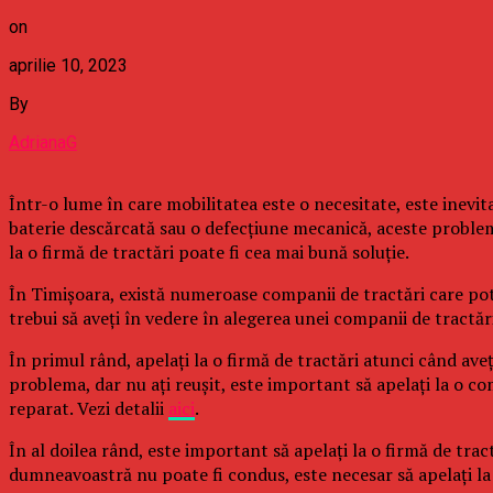
on
aprilie 10, 2023
By
AdrianaG
Într-o lume în care mobilitatea este o necesitate, este inevi
baterie descărcată sau o defecțiune mecanică, aceste probleme
la o firmă de tractări poate fi cea mai bună soluție.
În Timișoara, există numeroase companii de tractări care pot aju
trebui să aveți în vedere în alegerea unei companii de tractăr
În primul rând, apelați la o firmă de tractări atunci când ave
problema, dar nu ați reușit, este important să apelați la o co
reparat. Vezi detalii
aici
.
În al doilea rând, este important să apelați la o firmă de tra
dumneavoastră nu poate fi condus, este necesar să apelați la 