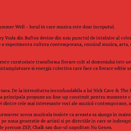
 Summer Well – locul in care muzica este doar inceputul.
y Voda din Buftea devine din nou punctul de intalnire al celor
e a experimenta cultura contemporana, reunind muzica, arta, 
eriente curatoriate transforma fiecare colt al domeniului intr-u
tamplatoare si energia colectiva care face ca fiecare editie sa 
sara. De la intensitatea inconfundabila a lui Nick Cave & The B
cena principala propune un line-up construit pentru momente ca
dintre cele mai interesante voci ale muzicii contemporane, ac
 urmaresc scena muzicala inainte ca aceasta sa ajunga in mainst
e noua generatie de artisti si pe directiile in care se indreapt
cale precum ZEP, Chalk sau duo-ul napolitan Nu Genea.