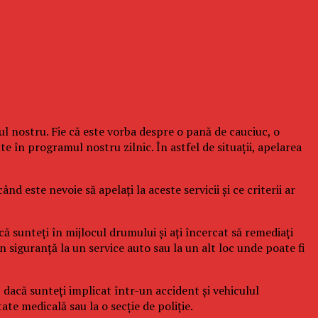
l nostru. Fie că este vorba despre o pană de cauciuc, o
 în programul nostru zilnic. În astfel de situații, apelarea
d este nevoie să apelați la aceste servicii și ce criterii ar
că sunteți în mijlocul drumului și ați încercat să remediați
n siguranță la un service auto sau la un alt loc unde poate fi
, dacă sunteți implicat într-un accident și vehiculul
te medicală sau la o secție de poliție.