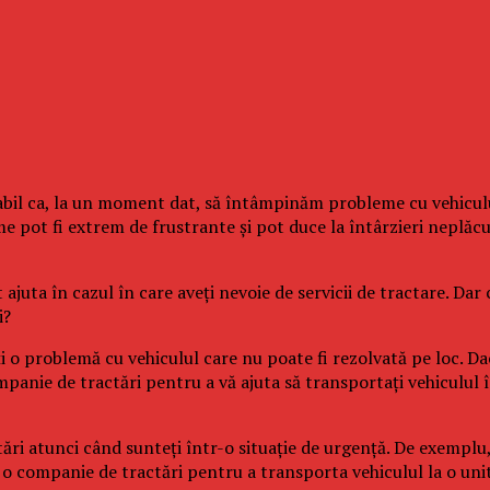
tabil ca, la un moment dat, să întâmpinăm probleme cu vehiculu
 pot fi extrem de frustrante și pot duce la întârzieri neplăcute
ta în cazul în care aveți nevoie de servicii de tractare. Dar cân
i?
ți o problemă cu vehiculul care nu poate fi rezolvată pe loc. Da
mpanie de tractări pentru a vă ajuta să transportați vehiculul î
ctări atunci când sunteți într-o situație de urgență. De exemplu
o companie de tractări pentru a transporta vehiculul la o unita