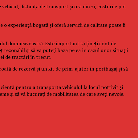
e vehicul, distanța de transport și ora din zi, costurile pot
 o experiență bogată și oferă servicii de calitate poate fi
culul dumneavoastră. Este important să țineți cont de
ț rezonabil și să vă puteți baza pe ea în cazul unor situații
ei de tractări în trecut.
roată de rezervă și un kit de prim-ajutor în portbagaj și să
cientă pentru a transporta vehiculul la locul potrivit și
leme și să vă bucurați de mobilitatea de care aveți nevoie.