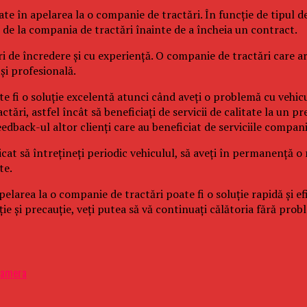
cate în apelarea la o companie de tractări. În funcție de tipul d
r de la compania de tractări înainte de a încheia un contract.
i de încredere și cu experiență. O companie de tractări care are
și profesională.
ate fi o soluție excelentă atunci când aveți o problemă cu vehi
ări, astfel încât să beneficiați de servicii de calitate la un pre
eedback-ul altor clienți care au beneficiat de serviciile compani
icat să întrețineți periodic vehiculul, să aveți în permanență o 
te.
larea la o companie de tractări poate fi o soluție rapidă și efi
ție și precauție, veți putea să vă continuați călătoria fără prob
 camera