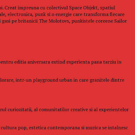
ui. Creat impreuna cu colectivul Space Objekt, spatiul
ale, electronica, punk si o energie care transforma fiecare
gasi pe britanicii The Molotovs, punkistele coreene Sailor
l pentru editia aniversara extind experienta pana tarziu in
xplorare, intr-un playground urban in care granitele dintre
l curiozitatii, al comunitatilor creative si al experientelor
de cultura pop, estetica contemporana si muzica se intalnesc