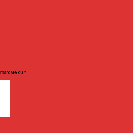
t marcate cu
*