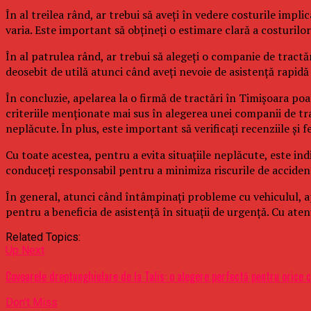
În al treilea rând, ar trebui să aveți în vedere costurile impli
varia. Este important să obțineți o estimare clară a costurilo
În al patrulea rând, ar trebui să alegeți o companie de tractăr
deosebit de utilă atunci când aveți nevoie de asistență rapidă 
În concluzie, apelarea la o firmă de tractări în Timișoara po
criteriile menționate mai sus în alegerea unei companii de tract
neplăcute. În plus, este important să verificați recenziile și f
Cu toate acestea, pentru a evita situațiile neplăcute, este ind
conduceți responsabil pentru a minimiza riscurile de acciden
În general, atunci când întâmpinați probleme cu vehiculul, ape
pentru a beneficia de asistență în situații de urgență. Cu aten
Related Topics:
Up Next
Covoarele dreptunghiulare de la Talis: o alegere perfectă pentru orice
Don't Miss