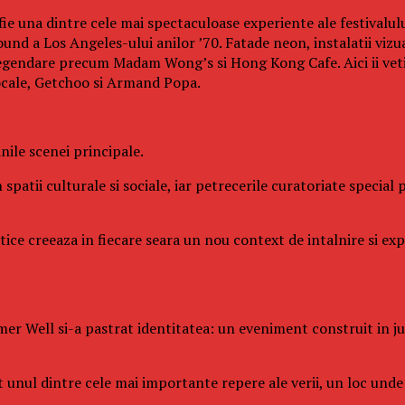
fie una dintre cele mai spectaculoase experiente ale festivalul
und a Los Angeles-ului anilor ’70. Fatade neon, instalatii vizu
legendare precum Madam Wong’s si Hong Kong Cafe. Aici ii veti 
ocale, Getchoo si Armand Popa.
ile scenei principale.
 spatii culturale si sociale, iar petrecerile curatoriate specia
istice creeaza in fiecare seara un nou context de intalnire si e
er Well si-a pastrat identitatea: un eveniment construit in juru
it unul dintre cele mai importante repere ale verii, un loc un