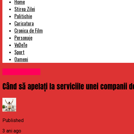
Home
Stirea Zilei
Politichie
Caricatura
Cronica de Film
Personaje
VeDeTe
Sport
Oameni
Uncategorized
Când să apelați la serviciile unei companii d
Published
3 ani ago