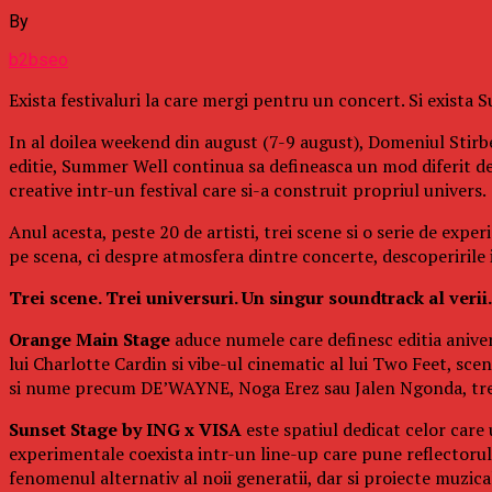
By
b2bseo
Exista festivaluri la care mergi pentru un concert. Si exista
In al doilea weekend din august (7-9 august), Domeniul Stirbe
editie, Summer Well continua sa defineasca un mod diferit d
creative intr-un festival care si-a construit propriul univers.
Anul acesta, peste 20 de artisti, trei scene si o serie de exp
pe scena, ci despre atmosfera dintre concerte, descoperirile in
Trei scene. Trei universuri. Un singur soundtrack al verii.
Orange Main Stage
aduce numele care definesc editia aniver
lui Charlotte Cardin si vibe-ul cinematic al lui Two Feet, s
si nume precum DE’WAYNE, Noga Erez sau Jalen Ngonda, trei 
Sunset Stage by ING x VISA
este spatiul dedicat celor care
experimentale coexista intr-un line-up care pune reflectorul p
fenomenul alternativ al noii generatii, dar si proiecte muzi