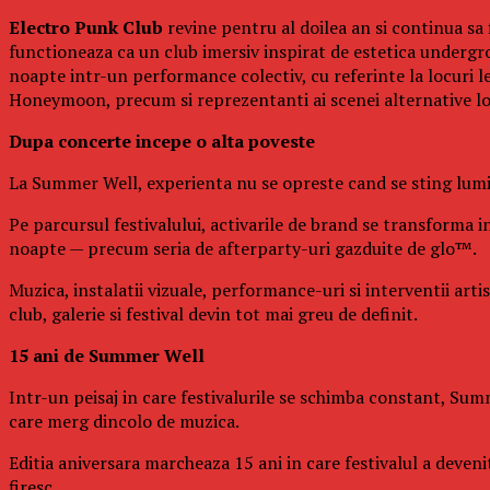
Electro Punk Club
revine pentru al doilea an si continua sa 
functioneaza ca un club imersiv inspirat de estetica undergro
noapte intr-un performance colectiv, cu referinte la locuri 
Honeymoon, precum si reprezentanti ai scenei alternative l
Dupa concerte incepe o alta poveste
La Summer Well, experienta nu se opreste cand se sting lumin
Pe parcursul festivalului, activarile de brand se transforma in
noapte — precum seria de afterparty-uri gazduite de glo™.
Muzica, instalatii vizuale, performance-uri si interventii art
club, galerie si festival devin tot mai greu de definit.
15 ani de Summer Well
Intr-un peisaj in care festivalurile se schimba constant, Summ
care merg dincolo de muzica.
Editia aniversara marcheaza 15 ani in care festivalul a deven
firesc.