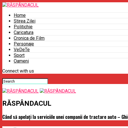
Home
Stirea Zilei
Politichie
Caricatura
Cronica de Film
Personaje
VeDeTe
Sport
Oameni
Connect with us
RĂSPÂNDACUL
Când să apelați la serviciile unei companii de tractare auto – Ghi