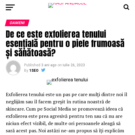
OAMENI
De ce este exfolierea tenului
esențială pentru o piele frumoasă
și sănătoasă?
Published
3 ani ago
on
iulie 26, 2023
By
1SEO
Exfolierea tenului este un pas pe care mulți dintre noi îl
neglijăm sau îl facem greșit în rutina noastră de
skincare. Cum pe Social Media se promovează ideea că
exfolierea este prea agresivă pentru ten sau că nu are
niciun efect vizibil, de multe ori persoanele aleagă să
sară acest pas. Noi astăzi ne-am propus să îți explicăm