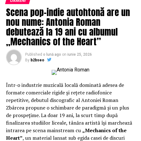
OAMENI
mișcări circulare. Exemple de produse pentru
Scena pop-indie autohtonă are un
exfoliere mecanică sunt scruburile, măștile sau
dischetele demachiante.
nou nume: Antonia Roman
debutează la 19 ani cu albumul
Exfolierea chimică,
pe de altă parte, implică
folosirea unor produse care conțin acizi sau
„Mechanics of the Heart”
enzime care dizolvă celulele moarte fără a
necesita frecare. Cu siguranță ai auzit de produsele
Published
o lună ago
on
iunie 25, 2026
cu acizi alfa-hidroxi (AHA), cum ar fi acidul glicolic
By
b2bseo
sau lactic, produsele cu acizi beta-hidroxi (BHA),
cum ar fi acidul salicilic, sau produsele cu enzime
din fructe, cum ar fi papaya sau ananasul
Într-o industrie muzicală locală dominată adesea de
formate comerciale rigide și rețete radiofonice
Care sunt beneficiile exfolierii
repetitive, debutul discografic al Antoniei Roman
tenului?
Zbârcea propune o schimbare de paradigmă și un plus
de prospețime. La doar 19 ani, la scurt timp după
Pentru că la început discutam despre preconcepțiile
finalizarea studiilor liceale, tânăra artistă își marchează
cum că exfolierea este un proces agresiv pentru ten, în
intrarea pe scena mainstream cu
„Mechanics of the
fapt ea aduce tenului aduce numeroase beneficii mai
Heart”
, un material lansat sub egida casei de discuri