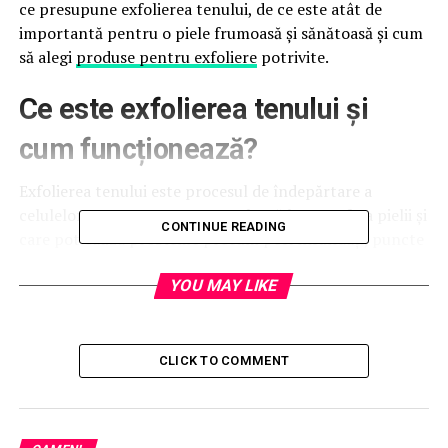
ce presupune exfolierea tenului, de ce este atât de
importantă pentru o piele frumoasă și sănătoasă și cum
să alegi
produse pentru exfoliere
potrivite.
Ce este exfolierea tenului și
cum funcționează?
Exfolierea tenului este procesul de îndepărtare a
celulelor moarte care se acumulează la suprafața pielii și
CONTINUE READING
care pot cauza probleme precum pori înfundați, puncte
negre, acnee, piele uscată sau aspră. Exfolierea se poate
face prin două metode: mecanică sau chimică, iar în
YOU MAY LIKE
continuare vom discuta despre fiecare.
Exfolierea mecanică
implică folosirea unor
CLICK TO COMMENT
produse care conțin particule abrazive, cum ar fi
zahăr, sare, sâmburi de fructe sau perle sintetice,
care freacă și îndepărtează celulele moarte prin