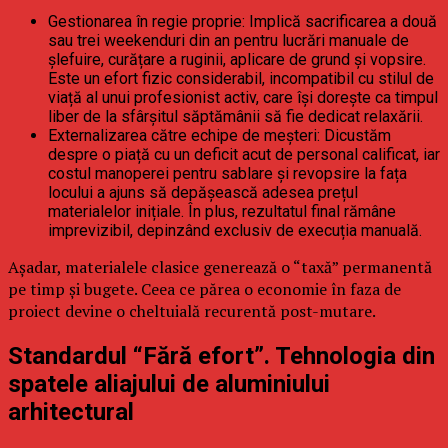
Gestionarea în regie proprie: Implică sacrificarea a două
sau trei weekenduri din an pentru lucrări manuale de
șlefuire, curățare a ruginii, aplicare de grund și vopsire.
Este un efort fizic considerabil, incompatibil cu stilul de
viață al unui profesionist activ, care își dorește ca timpul
liber de la sfârșitul săptămânii să fie dedicat relaxării.
Externalizarea către echipe de meșteri: Dicustăm
despre o piață cu un deficit acut de personal calificat, iar
costul manoperei pentru sablare și revopsire la fața
locului a ajuns să depășească adesea prețul
materialelor inițiale. În plus, rezultatul final rămâne
imprevizibil, depinzând exclusiv de execuția manuală.
Așadar, materialele clasice generează o “taxă” permanentă
pe timp și bugete. Ceea ce părea o economie în faza de
proiect devine o cheltuială recurentă post-mutare.
Standardul “Fără efort”. Tehnologia din
spatele aliajului de aluminiului
arhitectural