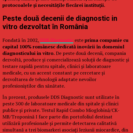
protocoalele și necesitățile fiecărei instituții.
Peste două decenii de diagnostic in
vitro dezvoltat în România
Fondată în 2002,
DDS Diagnostic
este
prima companie cu
capital 100% românesc dedicată inovării în domeniul
diagnosticului in vitro.
De peste două decenii, compania
dezvoltă, produce și comercializează soluții de diagnostic și
testare rapidă pentru spitale, clinici și laboratoare
medicale, cu un accent constant pe cercetare și
dezvoltarea de tehnologii adaptate nevoilor
profesioniștilor din sănătate.
În prezent, produsele DDS Diagnostic sunt utilizate în
peste 300 de laboratoare medicale din spitale și clinici
publice și private. Testul Rapid Combo Mioglobină/CK-
MB/Troponină I face parte din portofoliul destinat
utilizării profesionale și permite detectarea calitativă
simultană a trei biomarkeri asociați leziunii miocardice, din