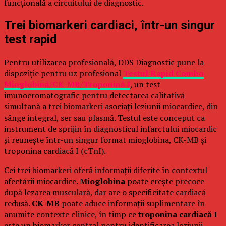
funcțională a circuitului de diagnostic.
Trei biomarkeri cardiaci, într-un singur
test rapid
Pentru utilizarea profesională, DDS Diagnostic pune la
dispoziție pentru uz profesional
Testul Rapid Combo
Mioglobină/CK-MB/Troponină I
, un test
imunocromatografic pentru detectarea calitativă
simultană a trei biomarkeri asociați leziunii miocardice, din
sânge integral, ser sau plasmă. Testul este conceput ca
instrument de sprijin în diagnosticul infarctului miocardic
și reunește într-un singur format mioglobina, CK-MB și
troponina cardiacă I (cTnI).
Cei trei biomarkeri oferă informații diferite în contextul
afectării miocardice.
Mioglobina
poate crește precoce
după lezarea musculară, dar are o specificitate cardiacă
redusă.
CK-MB
poate aduce informații suplimentare în
anumite contexte clinice, în timp ce
troponina cardiacă I
este un biomarker central pentru identificarea leziunii