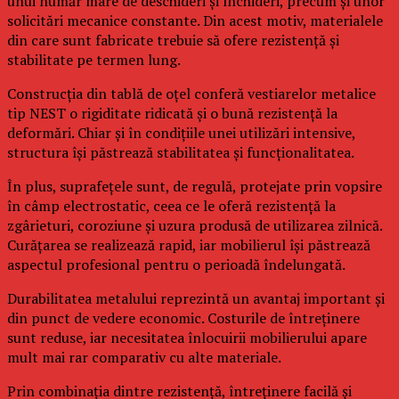
unui număr mare de deschideri și închideri, precum și unor
solicitări mecanice constante. Din acest motiv, materialele
din care sunt fabricate trebuie să ofere rezistență și
stabilitate pe termen lung.
Construcția din tablă de oțel conferă vestiarelor metalice
tip NEST o rigiditate ridicată și o bună rezistență la
deformări. Chiar și în condițiile unei utilizări intensive,
structura își păstrează stabilitatea și funcționalitatea.
În plus, suprafețele sunt, de regulă, protejate prin vopsire
în câmp electrostatic, ceea ce le oferă rezistență la
zgârieturi, coroziune și uzura produsă de utilizarea zilnică.
Curățarea se realizează rapid, iar mobilierul își păstrează
aspectul profesional pentru o perioadă îndelungată.
Durabilitatea metalului reprezintă un avantaj important și
din punct de vedere economic. Costurile de întreținere
sunt reduse, iar necesitatea înlocuirii mobilierului apare
mult mai rar comparativ cu alte materiale.
Prin combinația dintre rezistență, întreținere facilă și