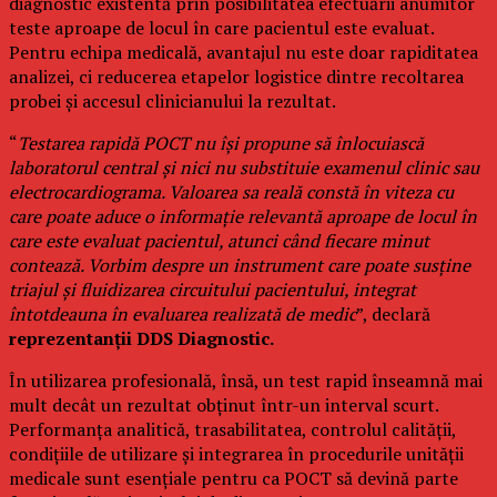
diagnostic existentă prin posibilitatea efectuării anumitor
teste aproape de locul în care pacientul este evaluat.
Pentru echipa medicală, avantajul nu este doar rapiditatea
analizei, ci reducerea etapelor logistice dintre recoltarea
probei și accesul clinicianului la rezultat.
“
Testarea rapidă POCT nu își propune să înlocuiască
laboratorul central și nici nu substituie examenul clinic sau
electrocardiograma. Valoarea sa reală constă în viteza cu
care poate aduce o informație relevantă aproape de locul în
care este evaluat pacientul, atunci când fiecare minut
contează. Vorbim despre un instrument care poate susține
triajul și fluidizarea circuitului pacientului, integrat
întotdeauna în evaluarea realizată de medic
”, declară
reprezentanții DDS Diagnostic.
În utilizarea profesională, însă, un test rapid înseamnă mai
mult decât un rezultat obținut într-un interval scurt.
Performanța analitică, trasabilitatea, controlul calității,
condițiile de utilizare și integrarea în procedurile unității
medicale sunt esențiale pentru ca POCT să devină parte