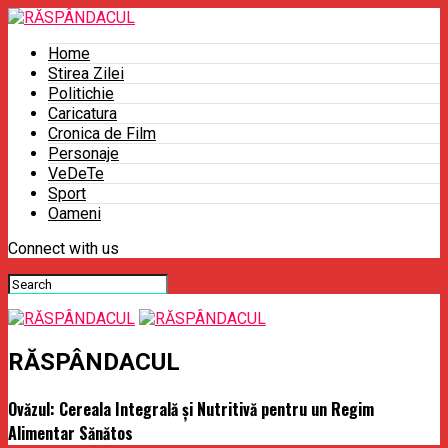
Home
Stirea Zilei
Politichie
Caricatura
Cronica de Film
Personaje
VeDeTe
Sport
Oameni
Connect with us
RĂSPÂNDACUL
Ovăzul: Cereala Integrală și Nutritivă pentru un Regim
Alimentar Sănătos