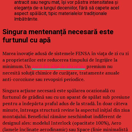
antracit sau negru mat, își vor păstra intensitatea și
eleganța de-a lungul deceniilor, fără să capete acel
aspect spălăcit, tipic materialelor tradiționale
îmbătrânite.
Singura mentenanță necesară este
furtunul cu apă
Marea inovație adusă de sistemele FENSA în viața de zi cu zi
a proprietarilor este reducerea timpului de îngrijire la
minimum. Un
gard din aliaj de aluminiu
premium nu
necesită soluții chimice de curățare, tratamente anuale
anti-coroziune sau revopsiri periodice.
Singura acțiune necesară este spălarea ocazională cu
furtunul de grădină sau cu un aparat de spălat sub presiune
pentru a îndepărta praful adus de la stradă. În doar câteva
minute, întreaga structură revine la aspectul inițial din ziua
montajului. Beneficiul rămâne neschimbat indiferent de
designul ales: modelul Interlock (opacitate 100%), Aero
(lamele înclinate aerodinamic) sau Space (linie minimalistă