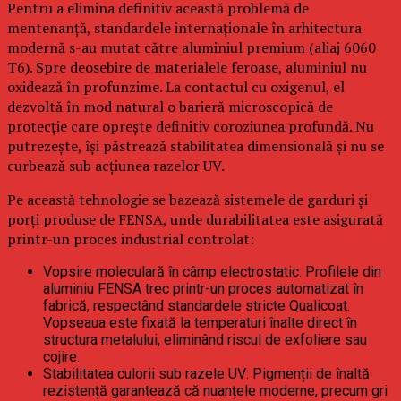
Pentru a elimina definitiv această problemă de
mentenanță, standardele internaționale în arhitectura
modernă s-au mutat către aluminiul premium (aliaj 6060
T6). Spre deosebire de materialele feroase, aluminiul nu
oxidează în profunzime. La contactul cu oxigenul, el
dezvoltă în mod natural o barieră microscopică de
protecție care oprește definitiv coroziunea profundă. Nu
putrezește, își păstrează stabilitatea dimensională și nu se
curbează sub acțiunea razelor UV.
Pe această tehnologie se bazează sistemele de garduri și
porți produse de FENSA, unde durabilitatea este asigurată
printr-un proces industrial controlat:
Vopsire moleculară în câmp electrostatic: Profilele din
aluminiu FENSA trec printr-un proces automatizat în
fabrică, respectând standardele stricte Qualicoat.
Vopseaua este fixată la temperaturi înalte direct în
structura metalului, eliminând riscul de exfoliere sau
cojire.
Stabilitatea culorii sub razele UV: Pigmenții de înaltă
rezistență garantează că nuanțele moderne, precum gri