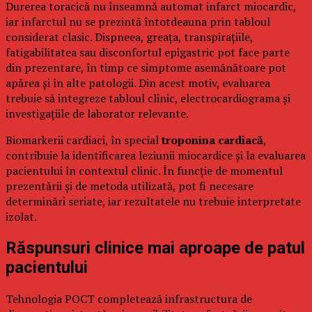
Durerea toracică nu înseamnă automat infarct miocardic,
iar infarctul nu se prezintă întotdeauna prin tabloul
considerat clasic. Dispneea, greața, transpirațiile,
fatigabilitatea sau disconfortul epigastric pot face parte
din prezentare, în timp ce simptome asemănătoare pot
apărea și în alte patologii. Din acest motiv, evaluarea
trebuie să integreze tabloul clinic, electrocardiograma și
investigațiile de laborator relevante.
Biomarkerii cardiaci, în special
troponina cardiacă
,
contribuie la identificarea leziunii miocardice și la evaluarea
pacientului în contextul clinic. În funcție de momentul
prezentării și de metoda utilizată, pot fi necesare
determinări seriate, iar rezultatele nu trebuie interpretate
izolat.
Răspunsuri clinice mai aproape de patul
pacientului
Tehnologia POCT completează infrastructura de