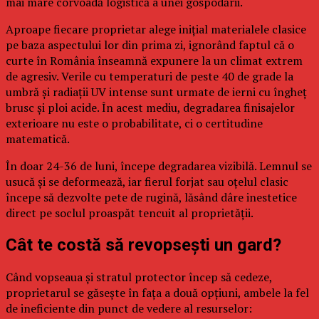
mai mare corvoadă logistică a unei gospodării.
Aproape fiecare proprietar alege inițial materialele clasice
pe baza aspectului lor din prima zi, ignorând faptul că o
curte în România înseamnă expunere la un climat extrem
de agresiv. Verile cu temperaturi de peste 40 de grade la
umbră și radiații UV intense sunt urmate de ierni cu îngheț
brusc și ploi acide. În acest mediu, degradarea finisajelor
exterioare nu este o probabilitate, ci o certitudine
matematică.
În doar 24-36 de luni, începe degradarea vizibilă. Lemnul se
usucă și se deformează, iar fierul forjat sau oțelul clasic
începe să dezvolte pete de rugină, lăsând dâre inestetice
direct pe soclul proaspăt tencuit al proprietății.
Cât te costă să revopsești un gard?
Când vopseaua și stratul protector încep să cedeze,
proprietarul se găsește în fața a două opțiuni, ambele la fel
de ineficiente din punct de vedere al resurselor: