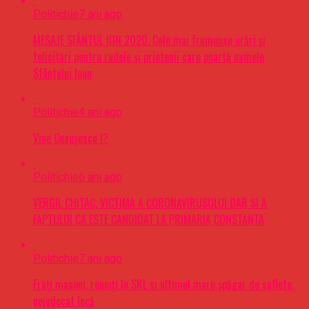
Politichie
7 ani ago
MESAJE SFÂNTUL ION 2020. Cele mai frumoase urări şi
felicitări pentru rudele şi prietenii care poartă numele
Sfântului Ioan
Politichie
4 ani ago
Vine Ceaușescu !?
Politichie
6 ani ago
VERGIL CHITAC, VICTIMA A CORONAVIRUSULUI DAR SI A
FAPTULUI CA ESTE CANDIDAT LA PRIMARIA CONSTANTA
Politichie
7 ani ago
Frați masoni, reuniți în SRL si ultimul mare șpăgar de suflete,
nejudecat încă