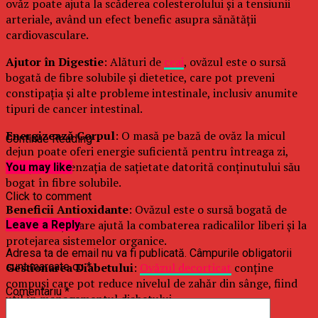
ovăz poate ajuta la scăderea colesterolului și a tensiunii
arteriale, având un efect benefic asupra sănătății
cardiovasculare.
Ajutor în Digestie
: Alături de
ceai
, ovăzul este o sursă
bogată de fibre solubile și dietetice, care pot preveni
constipația și alte probleme intestinale, inclusiv anumite
tipuri de cancer intestinal.
Energizează Corpul
: O masă pe bază de ovăz la micul
Continue Reading
dejun poate oferi energie suficientă pentru întreaga zi,
menținând senzația de sațietate datorită conținutului său
You may like
bogat în fibre solubile.
Click to comment
Beneficii Antioxidante
: Ovăzul este o sursă bogată de
antioxidanți, care ajută la combaterea radicalilor liberi și la
Leave a Reply
protejarea sistemelor organice.
Adresa ta de email nu va fi publicată.
Câmpurile obligatorii
Gestionarea Diabetului
:
Ovăzul decorticat
conține
sunt marcate cu
*
compuși care pot reduce nivelul de zahăr din sânge, fiind
Comentariu
*
util în managementul diabetului.