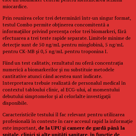
miocardice.
Prin reunirea celor trei determinări într-un singur format,
testul Combo permite obținerea concomitentă a
informațiilor privind prezența celor trei biomarkeri, fără
efectuarea a trei teste rapide separate. Limitele minime de
detecție sunt de 50 ng/mL pentru mioglobină, 5 ng/mL
pentru CK-MB și 0,5 ng/mL pentru troponina I.
Fiind un test calitativ, rezultatul nu oferă concentrația
numerică a biomarkerilor și nu substituie metodele
cantitative atunci când acestea sunt indicate.
Interpretarea trebuie realizată de personalul medical în
contextul tabloului clinic, al ECG-ului, al momentului
debutului simptomelor și al celorlalte investigații
disponibile.
Caracteristicile testului îl fac relevant pentru utilizarea
profesională în contexte în care accesul rapid la informație
este important,
de la UPU și camere de gardă până la
spitale, clinici și alte unități sanitare, în funcție de