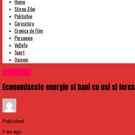
Home
Stirea Zilei
Politichie
Caricatura
Cronica de Film
Personaje
VeDeTe
Sport
Oameni
Stirea Zilei
Economiseste energie si bani cu usi si feres
Published
3 ani ago