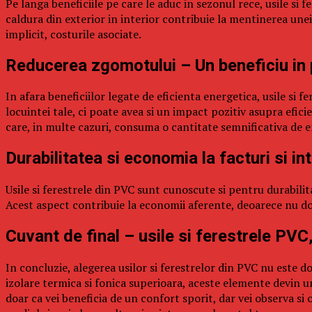
Pe langa beneficiile pe care le aduc in sezonul rece, usile si 
caldura din exterior in interior contribuie la mentinerea unei
implicit, costurile asociate.
Reducerea zgomotului – Un beneficiu in 
In afara beneficiilor legate de eficienta energetica, usile si f
locuintei tale, ci poate avea si un impact pozitiv asupra efi
care, in multe cazuri, consuma o cantitate semnificativa de e
Durabilitatea si economia la facturi si in
Usile si ferestrele din PVC sunt cunoscute si pentru durabilita
Acest aspect contribuie la economii aferente, deoarece nu doar
Cuvant de final – usile si ferestrele PVC,
In concluzie, alegerea usilor si ferestrelor din PVC nu este doa
izolare termica si fonica superioara, aceste elemente devin 
doar ca vei beneficia de un confort sporit, dar vei observa s