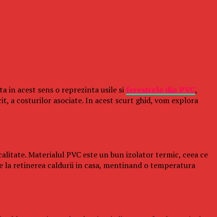
ta in acest sens o reprezinta usile si
ferestrele din PVC
,
t, a costurilor asociate. In acest scurt ghid, vom explora
 calitate. Materialul PVC este un bun izolator termic, ceea ce
ie la retinerea caldurii in casa, mentinand o temperatura