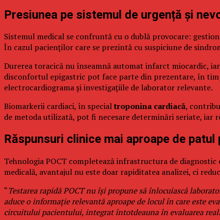
Presiunea pe sistemul de urgență și nevo
Sistemul medical se confruntă cu o dublă provocare: gestionar
În cazul pacienților care se prezintă cu suspiciune de sindro
Durerea toracică nu înseamnă automat infarct miocardic, iar i
disconfortul epigastric pot face parte din prezentare, în tim
electrocardiograma și investigațiile de laborator relevante.
Biomarkerii cardiaci, în special
troponina cardiacă
, contribu
de metoda utilizată, pot fi necesare determinări seriate, iar r
Răspunsuri clinice mai aproape de patul 
Tehnologia POCT completează infrastructura de diagnostic exi
medicală, avantajul nu este doar rapiditatea analizei, ci reduc
“
Testarea rapidă POCT nu își propune să înlocuiască laboratoru
aduce o informație relevantă aproape de locul în care este eva
circuitului pacientului, integrat întotdeauna în evaluarea rea