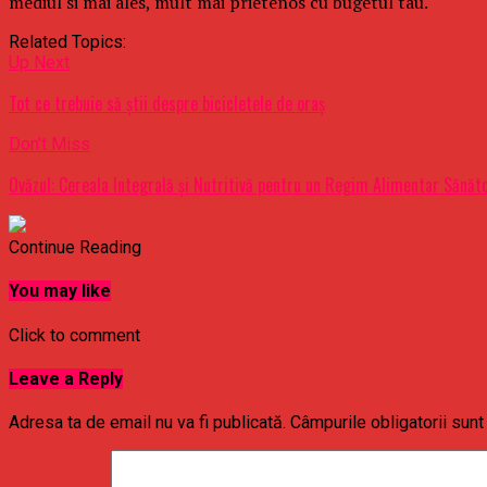
mediul si mai ales, mult mai prietenos cu bugetul tau.
Related Topics:
Up Next
Tot ce trebuie să știi despre bicicletele de oraș
Don't Miss
Ovăzul: Cereala Integrală și Nutritivă pentru un Regim Alimentar Sănăt
Continue Reading
You may like
Click to comment
Leave a Reply
Adresa ta de email nu va fi publicată.
Câmpurile obligatorii sun