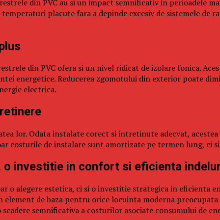
ferestrele din PVC au si un impact semnificativ in perioadele ma
 temperaturi placute fara a depinde excesiv de sistemele de rac
plus
erestrele din PVC ofera si un nivel ridicat de izolare fonica. Ac
cientei energetice. Reducerea zgomotului din exterior poate dimi
nergie electrica.
tretinere
tea lor. Odata instalate corect si intretinute adecvat, acestea p
 costurile de instalare sunt amortizate pe termen lung, ci si c
 o investitie in confort si eficienta indel
r o alegere estetica, ci si o investitie strategica in eficienta e
un element de baza pentru orice locuinta moderna preocupata d
i o scadere semnificativa a costurilor asociate consumului de e