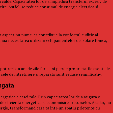
i calde. Capacitatea lor de a impiedica transferul excesiv de
ire. Astfel, se reduce consumul de energie electrica si
est aspect nu numai ca contribuie la confortul auditiv al
nua necesitatea utilizarii echipamentelor de izolare fonica,
ot rezista ani de zile fara a-si pierde proprietatile esentiale.
ele de intretinere si reparatii sunt reduse semnificativ.
ungata
nergetica a casei tale. Prin capacitatea lor de a asigura o
e eficienta energetica si economisirea resurselor. Asadar, nu
nergie, transformand casa ta intr-un spatiu prietenos cu