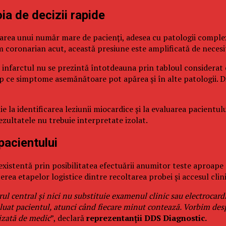
ia de decizii rapide
ea unui număr mare de pacienți, adesea cu patologii complexe, 
m coronarian acut, această presiune este amplificată de necesit
nfarctul nu se prezintă întotdeauna prin tabloul considerat cla
p ce simptome asemănătoare pot apărea și în alte patologii. Din
ie la identificarea leziunii miocardice și la evaluarea pacientu
ezultatele nu trebuie interpretate izolat.
pacientului
stentă prin posibilitatea efectuării anumitor teste aproape d
erea etapelor logistice dintre recoltarea probei și accesul clini
l central și nici nu substituie examenul clinic sau electrocard
luat pacientul, atunci când fiecare minut contează. Vorbim desp
lizată de medic
”, declară
reprezentanții DDS Diagnostic.