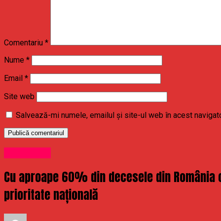
Comentariu
*
Nume
*
Email
*
Site web
Salvează-mi numele, emailul și site-ul web în acest navigat
Stirea Zilei
Cu aproape 60% din decesele din România cau
prioritate națională