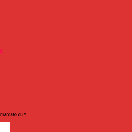
os
t marcate cu
*