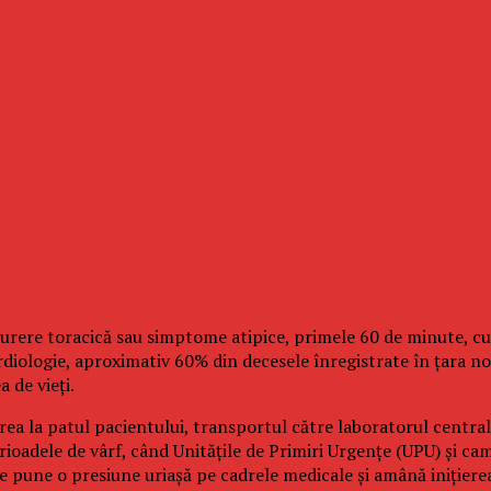
durere toracică sau simptome atipice, primele 60 de minute, cu
rdiologie, aproximativ 60% din decesele înregistrate în țara no
 de vieți.
rea la patul pacientului, transportul către laboratorul central,
rioadele de vârf, când Unitățile de Primiri Urgențe (UPU) și ca
re pune o presiune uriașă pe cadrele medicale și amână inițiere