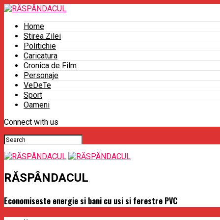
Home
Stirea Zilei
Politichie
Caricatura
Cronica de Film
Personaje
VeDeTe
Sport
Oameni
Connect with us
RĂSPÂNDACUL
Economiseste energie si bani cu usi si ferestre PVC