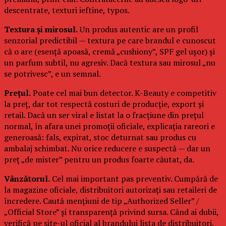
descentrate, texturi ieftine, typos.
Textura și mirosul.
Un produs autentic are un profil
senzorial predictibil — textura pe care brandul e cunoscut
că o are (esență apoasă, cremă „cushiony”, SPF gel ușor) și
un parfum subtil, nu agresiv. Dacă textura sau mirosul „nu
se potrivesc”, e un semnal.
Prețul.
Poate cel mai bun detector. K-Beauty e competitiv
la preț, dar tot respectă costuri de producție, export și
retail. Dacă un ser viral e listat la o fracțiune din prețul
normal, în afara unei promoții oficiale, explicația rareori e
generoasă: fals, expirat, stoc deturnat sau produs cu
ambalaj schimbat. Nu orice reducere e suspectă — dar un
preț „de mister” pentru un produs foarte căutat, da.
Vânzătorul.
Cel mai important pas preventiv. Cumpără de
la magazine oficiale, distribuitori autorizați sau retaileri de
încredere. Caută mențiuni de tip „Authorized Seller” /
„Official Store” și transparență privind sursa. Când ai dubii,
verifică pe site-ul oficial al brandului lista de distribuitori.