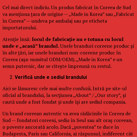
Cel mai direct indiciu. Un produs fabricat în Coreea de Sud
va menționa țara de origine — „Made in Korea” sau „Fabricat
în Coreea” — undeva pe ambalaj sau pe eticheta
importatorului.
Atenție însă:
locul de fabricație nu e totuna cu locul
unde e „acasă” brandul.
Unele branduri coreene produc și
în alte țări, iar unele branduri non-coreene produc în
Coreea (așa-numitul ODM/OEM). „Made in Korea” e un
semn puternic, dar se citește împreună cu restul.
Verifică unde e sediul brandului
Aici se lămuresc cele mai multe confuzii. Intră pe site-ul
oficial al brandului, la secțiunea „About” / „Our story”, și
caută unde a fost fondat și unde își are sediul compania.
Un brand coreean autentic va avea rădăcinile în Coreea de
Sud — fondatori coreeni, sediu în Seul sau alt oraș coreean,
o poveste ancorată acolo. Dacă „povestea” te duce în
Budapesta, Paris sau California, ai răspunsul, indiferent cât