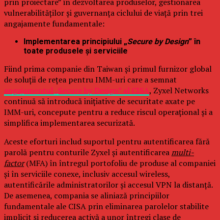
prin proiectare” în dezvoltarea produselor, gestionarea
vulnerabilităților și guvernanța ciclului de viață prin trei
angajamente fundamentale:
Implementarea principiului „
Secure by Design
” în
toate produsele și serviciile
Fiind prima companie din Taiwan și primul furnizor global
de soluții de rețea pentru IMM-uri care a semnat
angajamentul „Secure by Design” al CISA
, Zyxel Networks
continuă să introducă inițiative de securitate axate pe
IMM-uri, concepute pentru a reduce riscul operațional și a
simplifica implementarea securizată.
Aceste eforturi includ suportul pentru autentificarea fără
parolă pentru conturile Zyxel și autentificarea
multi-
factor
(MFA) în întregul portofoliu de produse al companiei
și în serviciile conexe, inclusiv accesul wireless,
autentificările administratorilor și accesul VPN la distanță.
De asemenea, compania se aliniază principiilor
fundamentale ale CISA prin eliminarea parolelor stabilite
implicit și reducerea activă a unor întregi clase de