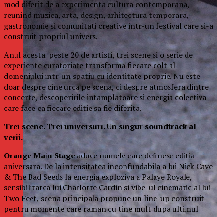
mod diferit de a experimenta cultura contemporana,
reunind muzica, arta, design, arhitectura temporara,
gastronomie si comunitati creative intr-un festival care si-a
construit propriul univers.
Anul acesta, peste 20 de artisti, trei scene si o serie de
experiente curatoriate transforma fiecare colt al
domeniului intr-un spatiu cu identitate proprie. Nu este
doar despre cine urca pe scena, ci despre atmosfera dintre
concerte, descoperirile intamplatoare si energia colectiva
care face ca fiecare editie sa fie diferita.
Trei scene. Trei universuri. Un singur soundtrack al
verii.
Orange Main Stage
aduce numele care definesc editia
aniversara. De la intensitatea inconfundabila a lui Nick Cave
& The Bad Seeds la energia exploziva a Palaye Royale,
sensibilitatea lui Charlotte Cardin si vibe-ul cinematic al lui
Two Feet, scena principala propune un line-up construit
pentru momente care raman cu tine mult dupa ultimul