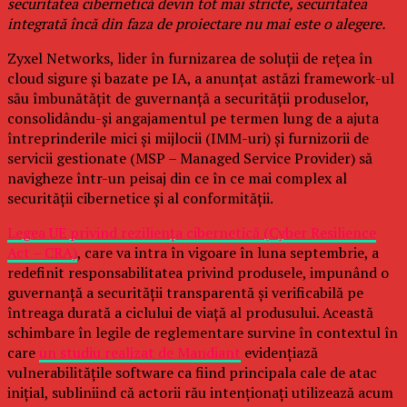
securitatea cibernetică devin tot mai stricte, securitatea
integrată încă din faza de proiectare nu mai este o alegere.
Zyxel Networks, lider în furnizarea de soluții de rețea în
cloud sigure și bazate pe IA, a anunțat astăzi framework-ul
său îmbunătățit de guvernanță a securității produselor,
consolidându-și angajamentul pe termen lung de a ajuta
întreprinderile mici și mijlocii (IMM-uri) și furnizorii de
servicii gestionate (MSP – Managed Service Provider) să
navigheze într-un peisaj din ce în ce mai complex al
securității cibernetice și al conformității.
Legea UE privind reziliența cibernetică (Cyber Resilience
Act – CRA)
, care va intra în vigoare în luna septembrie, a
redefinit responsabilitatea privind produsele, impunând o
guvernanță a securității transparentă și verificabilă pe
întreaga durată a ciclului de viață al produsului. Această
schimbare în legile de reglementare survine în contextul în
care
un studiu realizat de Mandiant
evidențiază
vulnerabilitățile software ca fiind principala cale de atac
inițial, subliniind că actorii rău intenționați utilizează acum