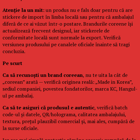
Atenție la un mit:
un produs nu e fals doar pentru că are
stickere de import în limba locală sau pentru că ambalajul
diferă de ce ai văzut într-o postare. Brandurile coreene își
actualizează frecvent designul, iar stickerele de
conformitate locală sunt normale la export. Verifică
versiunea produsului pe canalele oficiale înainte să tragi
concluzia.
Pe scurt
Ca să recunoști un brand coreean
, nu te uita la cât de
„coreean” arată — verifică originea reală: „Made in Korea”,
sediul companiei, povestea fondatorilor, marca KC, Hangul-
ul pe ambalaj.
Ca să te asiguri că produsul e autentic
, verifică batch
code-ul și datele, QR/holograma, calitatea ambalajului,
textura, prețul plauzibil comercial și, mai ales, cumpără de
la surse oficiale.
Iar cea mai simplă protecție rămâne aceeași: cumpără de la