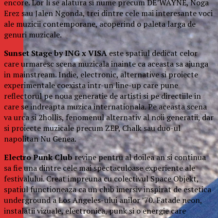
encore. Lor li se alatura si nume precum DE’WAYNE, Noga
Erez sau Jalen Ngonda, trei dintre cele mai interesante voci
ale muzicii contemporane, acoperind o paleta larga de
genuri muzicale.
Sunset Stage by ING x VISA
este spatiul dedicat celor
care urmaresc scena muzicala inainte ca aceasta sa ajunga
in mainstream. Indie, electronic, alternative si proiecte
experimentale coexista intr-un line-up care pune
reflectorul pe noua generatie de artisti si pe directiile in
care se indreapta muzica internationala. Pe aceasta scena
va urca si 2hollis, fenomenul alternativ al noii generatii, dar
si proiecte muzicale precum ZEP, Chalk sau duo-ul
napolitan Nu Genea.
Electro Punk Club
revine pentru al doilea an si continua
sa fie una dintre cele mai spectaculoase experiente ale
festivalului. Creat impreuna cu colectivul Space Objekt,
spatiul functioneaza ca un club imersiv inspirat de estetica
underground a Los Angeles-ului anilor ’70. Fatade neon,
instalatii vizuale, electronica, punk si o energie care