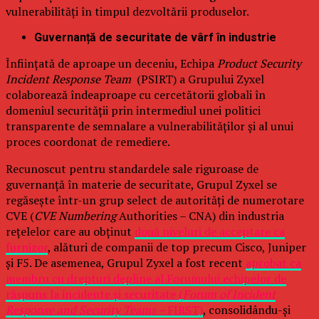
vulnerabilități în timpul dezvoltării produselor.
Guvernanță de securitate de vârf în industrie
Înființată de aproape un deceniu, Echipa
Product Security
Incident Response Team
(PSIRT) a Grupului Zyxel
colaborează îndeaproape cu cercetătorii globali în
domeniul securității prin intermediul unei politici
transparente de semnalare a vulnerabilităților și al unui
proces coordonat de remediere.
Recunoscut pentru standardele sale riguroase de
guvernanță în materie de securitate, Grupul Zyxel se
regăsește într-un grup select de autorități de numerotare
CVE (
CVE Numbering
Authorities – CNA) din industria
rețelelor care au obținut
două niveluri de acceptare ca
furnizor
, alături de companii de top precum Cisco, Juniper
și F5. De asemenea, Grupul Zyxel a fost recent
aprobat ca
membru cu drepturi depline al Forumului echipelor de
răspuns la incidente și securitate (
Forum of Incident
Response and Security Teams –
FIRST)
, consolidându-și