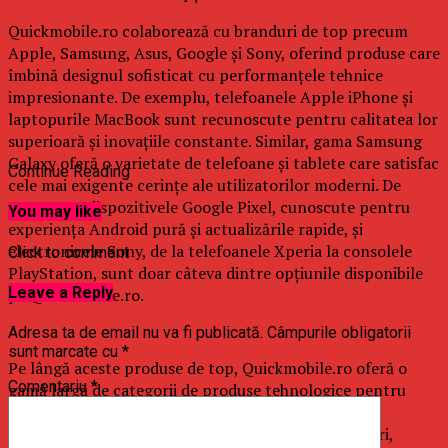
Quickmobile.ro colaborează cu branduri de top precum
Apple, Samsung, Asus, Google și Sony, oferind produse care
îmbină designul sofisticat cu performanțele tehnice
impresionante. De exemplu, telefoanele Apple iPhone și
laptopurile MacBook sunt recunoscute pentru calitatea lor
superioară și inovațiile constante. Similar, gama Samsung
Galaxy oferă o varietate de telefoane și tablete care satisfac
Continue Reading
cele mai exigente cerințe ale utilizatorilor moderni. De
asemenea, dispozitivele Google Pixel, cunoscute pentru
You may like
experiența Android pură și actualizările rapide, și
electronicele Sony, de la telefoanele Xperia la consolele
Click to comment
PlayStation, sunt doar câteva dintre opțiunile disponibile
Leave a Reply
pe Quickmobile.ro.
Adresa ta de email nu va fi publicată.
Câmpurile obligatorii
sunt marcate cu
*
Pe lângă aceste produse de top, Quickmobile.ro oferă o
Comentariu
*
gamă largă de categorii de produse tehnologice pentru
toate nevoile. Clienții pot alege dintr-o varietate de
telefoane mobile, tablete, smartwatch-uri, laptopuri,