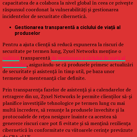
capacitatea de a colabora la nivel global în ceea ce privește
răspunsul coordonat la vulnerabilități și gestionarea
incidentelor de securitate cibernetică.
Gestionarea transparentă a ciclului de viață al
produselor
Pentru a ajuta clienții să reducă expunerea la riscuri de
securitate pe termen lung, Zyxel Networks menține o
politică
transparentă
de gestionare a ciclului de viață al
produselor
, asigurându-se că produsele primesc actualizări
de securitate și asistență în timp util, pe baza unor
termene de mentenanță clar definite.
Prin transparența fazelor de asistență și a calendarelor de
retragere din uz, Zyxel Networks le permite clienților să-și
planifice investițiile tehnologice pe termen lung cu mai
multă încredere, să renunțe la produsele învechite și la
protocoalele de rețea nesigure înainte ca acestea să
genereze riscuri care pot fi evitate și să mențină reziliența
cibernetică în conformitate cu viitoarele cerințe prevăzute
de CRA al UE.