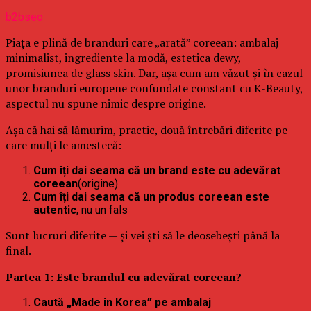
b2bseo
Piața e plină de branduri care „arată” coreean: ambalaj
minimalist, ingrediente la modă, estetica dewy,
promisiunea de glass skin. Dar, așa cum am văzut și în cazul
unor branduri europene confundate constant cu K-Beauty,
aspectul nu spune nimic despre origine.
Așa că hai să lămurim, practic, două întrebări diferite pe
care mulți le amestecă:
Cum îți dai seama că un brand este cu adevărat
coreean
(origine)
Cum îți dai seama că un produs coreean este
autentic
, nu un fals
Sunt lucruri diferite — și vei ști să le deosebești până la
final.
Partea 1: Este brandul cu adevărat coreean?
Caută „Made in Korea” pe ambalaj