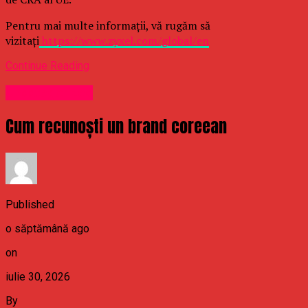
Pentru mai multe informații, vă rugăm să
vizitați
https://www.zyxel.com/global/en
Continue Reading
Uncategorized
Cum recunoști un brand coreean
Published
o săptămână ago
on
iulie 30, 2026
By