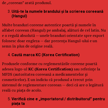
de „coreean” arată produsul.
Uită-te la numele brandului și la scrierea coreeană
(Hangul)
Multe branduri coreene autentice poartă și numele în
alfabet coreean (Hangul) pe ambalaj, alături de cel latin. Nu
e o regulă absolută — unele branduri orientate spre export
folosesc doar engleza — dar prezența Hangul-ului e un
semn în plus de origine reală.
Caută marca KC (Korea Certification)
Produsele conforme cu reglementările coreene poartă
adesea logo-ul
KC (Korea Certification)
sau referințe la
MFDS (autoritatea coreeană a medicamentelor și
cosmeticelor). E un indiciu că produsul a trecut prin
sistemul de reglementare coreean — deci că are o legătură
reală cu piața de acolo.
Verifică cine e „importatorul / distribuitorul” pentru
piața ta