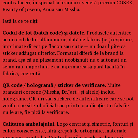
contrafaceri, în special la branduri-vedetă precum COSRX,
Beauty of Joseon, Anua sau Missha.
Iată la ce te uiți:
Codul de lot (batch code) și datele.
Produsele autentice
au un cod de lot alfanumeric, dată de fabricație și expirare,
imprimate direct pe flacon sau cutie — nu doar lipite ca
sticker adăugat ulterior. Formatul diferă de la brand la
brand, așa că un plasament neobișnuit nu e automat un
semn rău; important e ca imprimarea să pară făcută în
fabrică, coerentă.
QR code / hologramă / sticker de verificare.
Multe
branduri coreene (Missha, Dr.Jart+ și altele) includ
holograme, QR-uri sau stickere de autentificare care se pot
verifica pe site-ul oficial sau printr-o aplicație. Un fals fie
nu le are, fie pică la verificare.
Calitatea ambalajului.
Logo centrat și simetric, fonturi și
culori consecvente, fără greșeli de ortografie, materiale
premium, print clar. Contrafacerile au adesea logo-uri