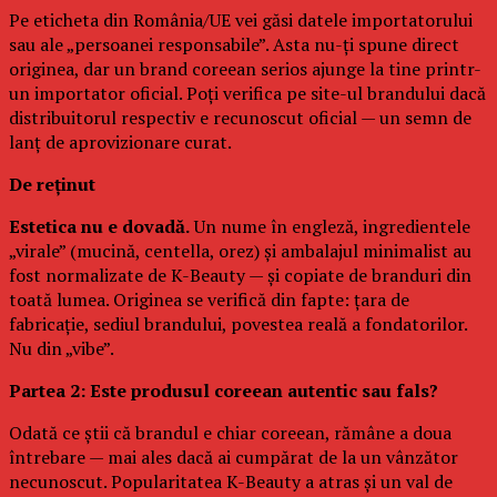
Pe eticheta din România/UE vei găsi datele importatorului
sau ale „persoanei responsabile”. Asta nu-ți spune direct
originea, dar un brand coreean serios ajunge la tine printr-
un importator oficial. Poți verifica pe site-ul brandului dacă
distribuitorul respectiv e recunoscut oficial — un semn de
lanț de aprovizionare curat.
De reținut
Estetica nu e dovadă.
Un nume în engleză, ingredientele
„virale” (mucină, centella, orez) și ambalajul minimalist au
fost normalizate de K-Beauty — și copiate de branduri din
toată lumea. Originea se verifică din fapte: țara de
fabricație, sediul brandului, povestea reală a fondatorilor.
Nu din „vibe”.
Partea 2: Este produsul coreean autentic sau fals?
Odată ce știi că brandul e chiar coreean, rămâne a doua
întrebare — mai ales dacă ai cumpărat de la un vânzător
necunoscut. Popularitatea K-Beauty a atras și un val de