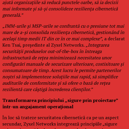
ajută organizațiile să reducă punctele oarbe, să ia decizii
mai informate și să-și consolideze reziliența cibernetică
generală.”
„IMM-urile și MSP-urile se confruntă cu o presiune tot mai
mare de a-și consolida reziliența cibernetică, gestionând în
același timp medii IT din ce în ce mai complexe”,
a declarat
Ken Tsai, președinte al Zyxel Networks.
„Integrarea
securității produselor out-of-the-box în întreaga
infrastructură de rețea minimizează necesitatea unor
configurări manuale de securizare ulterioare, costisitoare și
consumatoare de timp. Acest lucru le permite partenerilor
noștri să implementeze soluțiile mai rapid, să simplifice
auditurile de conformitate și să ofere o bază de rețea
rezilientă care câștigă încrederea clienților.”
Transformarea principiului „sigure prin proiectare”
într-un angajament operațional
În loc să trateze securitatea cibernetică ca pe un aspect
secundar, Zyxel Networks integrează principiile „sigure