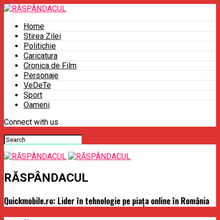
Home
Stirea Zilei
Politichie
Caricatura
Cronica de Film
Personaje
VeDeTe
Sport
Oameni
Connect with us
RĂSPÂNDACUL
Quickmobile.ro: Lider în tehnologie pe piața online în România