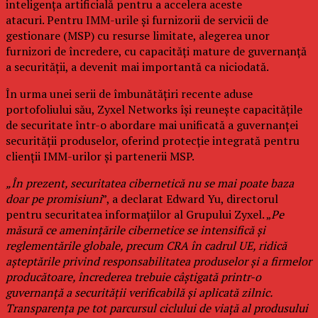
inteligența artificială pentru a accelera aceste
atacuri. Pentru IMM-urile și furnizorii de servicii de
gestionare (MSP) cu resurse limitate, alegerea unor
furnizori de încredere, cu capacități mature de guvernanță
a securității, a devenit mai importantă ca niciodată.
În urma unei serii de îmbunătățiri recente aduse
portofoliului său, Zyxel Networks își reunește capacitățile
de securitate într-o abordare mai unificată a guvernanței
securității produselor, oferind protecție integrată pentru
clienții IMM-urilor și partenerii MSP.
„În prezent, securitatea cibernetică nu se mai poate baza
doar pe promisiuni
”, a declarat Edward Yu, directorul
pentru securitatea informațiilor al Grupului Zyxel. „
Pe
măsură ce amenințările cibernetice se intensifică și
reglementările globale, precum CRA în cadrul UE, ridică
așteptările privind responsabilitatea produselor și a firmelor
producătoare, încrederea trebuie câștigată printr-o
guvernanță a securității verificabilă și aplicată zilnic.
Transparența pe tot parcursul ciclului de viață al produsului