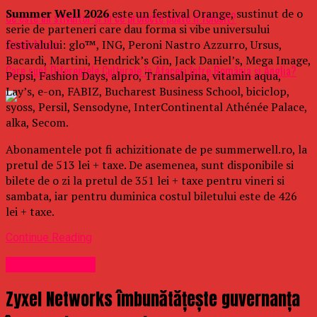
Summer Well 2026
este un festival Orange, sustinut de o
Ce este un stivuitor și în ce proiecte poate fi folosit?
serie de parteneri care dau forma si vibe universului
festivalului: glo™, ING, Peroni Nastro Azzurro, Ursus,
Don't Miss
Bacardi, Martini, Hendrick’s Gin, Jack Daniel’s, Mega Image,
Care sunt Diferențele Culturale în Afaceri între România și Anglia?
Pepsi, Fashion Days, alpro, Transalpina, vitamin aqua,
Lay’s, e-on, FABIZ, Bucharest Business School, biciclop,
syoss, Persil, Sensodyne, InterContinental Athénée Palace,
alka, Secom.
Abonamentele pot fi achizitionate de pe summerwell.ro, la
pretul de 513 lei + taxe. De asemenea, sunt disponibile si
bilete de o zi la pretul de 351 lei + taxe pentru vineri si
sambata, iar pentru duminica costul biletului este de 426
lei + taxe.
Continue Reading
Uncategorized
Zyxel Networks îmbunătățește guvernanța