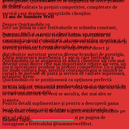
prestigioase, Quickmobile.ro se angajează să ofere produse
de definit.
de înaltă calitate la prețuri competitive, completate de
servicii care depășesc așteptările clienților.
15 ani de Summer Well
Despre Quickmobile.ro
Intr-un peisaj in care festivalurile se schimba constant,
Summer Well si-a pastrat identitatea: un eveniment
Quickmobile.ro este un retailer online specializat în
construit in jurul curiozitatii, al comunitatilor creative si al
tehnologie de vârf, oferind o selecție exclusivă de produse și
experientelor care merg dincolo de muzica.
servicii premium. În calitate de importator direct și
distribuitor autorizat pentru diverse branduri de prestigiu,
Editia aniversara marcheaza 15 ani in care festivalul a
Quickmobile.ro se angajează să aducă clienților săi cele mai
devenit unul dintre cele mai importante repere ale verii, un
noi și inovatoare produse la prețuri competitive. Cu o gamă
loc unde cultura pop, estetica contemporana si muzica se
variată de metode de plată și servicii de calitate superioară,
intalnesc firesc.
Quickmobile.ro se poziționează ca opțiunea perfectă
pentru toți cei care caută produse de top și o experiență de
In luna august, Domeniul Stirbey Voda devine din nou locul
cumpărare memorabilă.
in care soundtrack-ul verii se asculta, dar mai ales se
traieste.
Pentru detalii suplimentare și pentru a descoperii gama
largă de produse, vizitați https://www.quickmobile.ro.
Programul complet si detaliile logistice sunt disponibile pe
site-ul oficial
www.summerwell.ro
si pe pagina de
Related Topics:
Instagram a festivalului @summerwellfest.
Up Next