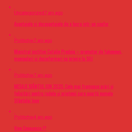
Uncategorized
7 ani ago
Avantajele si dezavantajele de a lucra intr-un coafor
Politichie
7 ani ago
Ministrul justitiei Catalin Predoiu – promotor de fakenews,
manipulari si dezinformari cu privire la SIIJ
Politichie
7 ani ago
MESAJE SFÂNTUL ION 2020. Cele mai frumoase urări şi
felicitări pentru rudele şi prietenii care poartă numele
Sfântului Ioan
Politichie
4 ani ago
Vine Ceaușescu !?