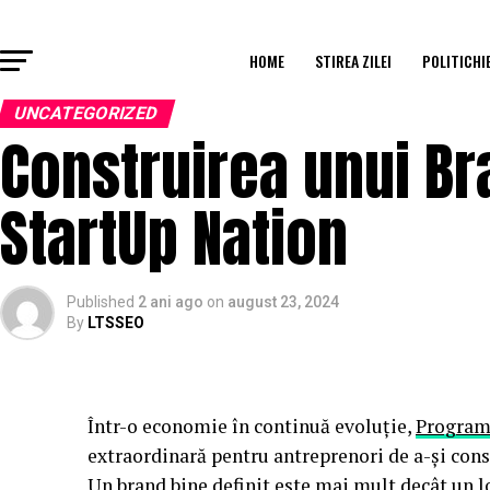
HOME
STIREA ZILEI
POLITICHI
UNCATEGORIZED
Construirea unui Br
StartUp Nation
Published
2 ani ago
on
august 23, 2024
By
LTSSEO
Într-o economie în continuă evoluție,
Program
extraordinară pentru antreprenori de a-și cons
Un brand bine definit este mai mult decât un lo