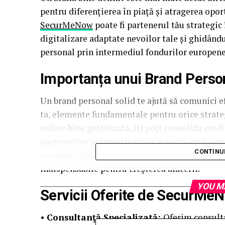
pentru diferențierea în piață și atragerea opor
SecurMeNow
poate fi partenerul tău strategic 
digitalizare adaptate nevoilor tale și ghidând
personal prin intermediul fondurilor europene
Importanța unui Brand Person
Un brand personal solid te ajută să comunici efi
ta, elemente fundamentale pentru orice strate
online bine gestionată, îți poți consolida credib
partenerilor și investitorilor. Aceasta este o
CONTINU
oportunităților de afaceri și pentru construire
indispensabile pentru creșterea afacerii.
YOU M
Servicii Oferite de SecurMe
•
Consultanță Specializată:
Oferim consulta