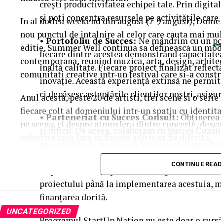
crești productivitatea echipei tale. Prin digita
și poți concentra resursele pe activitățile care
In al doilea weekend din august (7-9 august), Dome
nou punctul de intalnire al celor care cauta mai mul
•
Portofoliu de Succes:
Ne mândrim cu un
po
editie, Summer Well continua sa defineasca un mod 
fiecare dintre acestea demonstrând capacitatea 
contemporana, reunind muzica, arta, design, arhit
înaltă calitate. Fiecare proiect finalizat refl
comunitati creative intr-un festival care si-a constr
inovație. Această experiență extinsă ne permite
ci depășesc așteptările clienților noștri, asigu
Anul acesta, peste 20 de artisti, trei scene si o ser
fiecare colt al domeniului intr-un spatiu cu identit
•
Parteneriat cu Succes Consult:
Obținerea 
pe scena, ci despre atmosfera dintre concerte, desc
și dificil. De aceea, colaborăm cu Succes Consu
colectiva care face ca fiecare editie sa fie diferita.
procedurile de accesare a fondurilor disponibile
necesară pentru a te asigura că proiectul tău î
Trei scene. Trei universuri. Un singur soundtrac
CONTINUE REA
implementare. Împreună, ne asigurăm că toate e
Orange Main Stage
proiectului până la implementarea acestuia, m
aduce numele care definesc ed
inconfundabila a lui Nick Cave & The Bad Seeds la 
finanțarea dorită.
sensibilitatea lui Charlotte Cardin si vibe-ul cinem
UNCATEGORIZED
Programul StartUp Nation nu este doar o sursă 