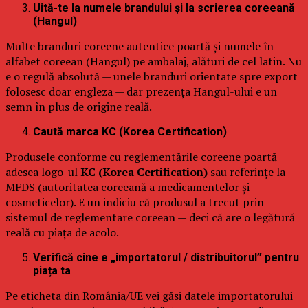
Uită-te la numele brandului și la scrierea coreeană
(Hangul)
Multe branduri coreene autentice poartă și numele în
alfabet coreean (Hangul) pe ambalaj, alături de cel latin. Nu
e o regulă absolută — unele branduri orientate spre export
folosesc doar engleza — dar prezența Hangul-ului e un
semn în plus de origine reală.
Caută marca KC (Korea Certification)
Produsele conforme cu reglementările coreene poartă
adesea logo-ul
KC (Korea Certification)
sau referințe la
MFDS (autoritatea coreeană a medicamentelor și
cosmeticelor). E un indiciu că produsul a trecut prin
sistemul de reglementare coreean — deci că are o legătură
reală cu piața de acolo.
Verifică cine e „importatorul / distribuitorul” pentru
piața ta
Pe eticheta din România/UE vei găsi datele importatorului