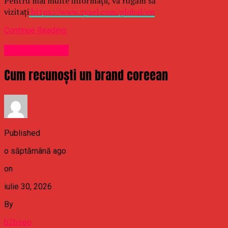
Pentru mai multe informații, vă rugăm să
vizitați
https://www.zyxel.com/global/en
Continue Reading
Uncategorized
Cum recunoști un brand coreean
Published
o săptămână ago
on
iulie 30, 2026
By
b2bseo