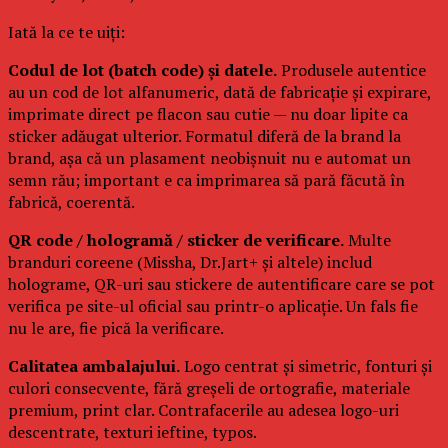
Iată la ce te uiți:
Codul de lot (batch code) și datele.
Produsele autentice
au un cod de lot alfanumeric, dată de fabricație și expirare,
imprimate direct pe flacon sau cutie — nu doar lipite ca
sticker adăugat ulterior. Formatul diferă de la brand la
brand, așa că un plasament neobișnuit nu e automat un
semn rău; important e ca imprimarea să pară făcută în
fabrică, coerentă.
QR code / hologramă / sticker de verificare.
Multe
branduri coreene (Missha, Dr.Jart+ și altele) includ
holograme, QR-uri sau stickere de autentificare care se pot
verifica pe site-ul oficial sau printr-o aplicație. Un fals fie
nu le are, fie pică la verificare.
Calitatea ambalajului.
Logo centrat și simetric, fonturi și
culori consecvente, fără greșeli de ortografie, materiale
premium, print clar. Contrafacerile au adesea logo-uri
descentrate, texturi ieftine, typos.