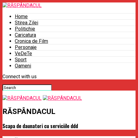
Home
Stirea Zilei
Politichie
Caricatura
Cronica de Film
Personaje
VeDeTe
Sport
Oameni
Connect with us
RĂSPÂNDACUL
Scapa de daunatori cu serviciile ddd