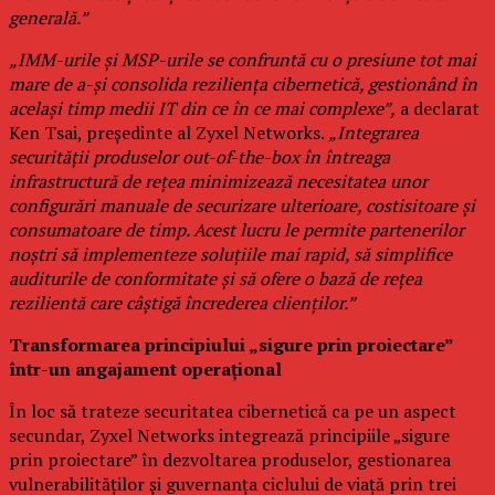
generală.”
„IMM-urile și MSP-urile se confruntă cu o presiune tot mai
mare de a-și consolida reziliența cibernetică, gestionând în
același timp medii IT din ce în ce mai complexe”,
a declarat
Ken Tsai, președinte al Zyxel Networks.
„Integrarea
securității produselor out-of-the-box în întreaga
infrastructură de rețea minimizează necesitatea unor
configurări manuale de securizare ulterioare, costisitoare și
consumatoare de timp. Acest lucru le permite partenerilor
noștri să implementeze soluțiile mai rapid, să simplifice
auditurile de conformitate și să ofere o bază de rețea
rezilientă care câștigă încrederea clienților.”
Transformarea principiului „sigure prin proiectare”
într-un angajament operațional
În loc să trateze securitatea cibernetică ca pe un aspect
secundar, Zyxel Networks integrează principiile „sigure
prin proiectare” în dezvoltarea produselor, gestionarea
vulnerabilităților și guvernanța ciclului de viață prin trei