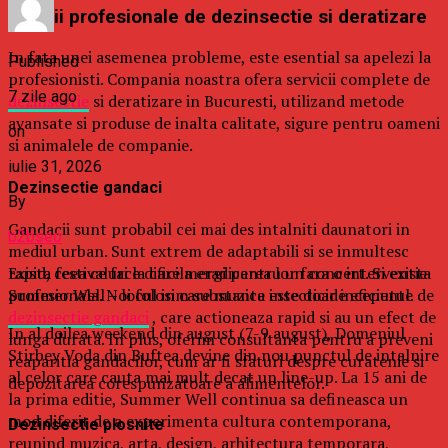
Solutii profesionale de dezinsectie si deratizare
In fata unei asemenea probleme, este esential sa apelezi la
Published
profesionisti. Compania noastra ofera servicii complete de
7 zile ago
dezinsectie
si deratizare in Bucuresti, utilizand metode
avansate si produse de inalta calitate, sigure pentru oameni
on
si animalele de companie.
iulie 31, 2026
Dezinsectie gandaci
By
Gandacii sunt probabil cei mai des intalniti daunatori in
b2bseo
mediul urban. Sunt extrem de adaptabili si se inmultesc
Exista festivaluri la care mergi pentru un concert. Si exista
rapid, ceea ce face dificila eradicarea lor fara o interventie
Summer Well – locul in care muzica este doar inceputul.
profesionala. Noi folosim substante insecticide eficiente de
dezinsectie gandaci
, care actioneaza rapid si au un efect de
In al doilea weekend din august (7-9 august), Domeniul
lunga durata. In plus, oferim consultanta pentru a preveni
Stirbey Voda din Buftea devine din nou punctul de intalnire
reaparitia gandacilor, cum ar fi sfaturi despre curatenie si
al celor care cauta mai mult decat un line-up. La 15 ani de
depozitarea corespunzatoare a alimentelor.
la prima editie, Summer Well continua sa defineasca un
mod diferit de a experimenta cultura contemporana,
Dezinsectie plosnite
reunind muzica, arta, design, arhitectura temporara,