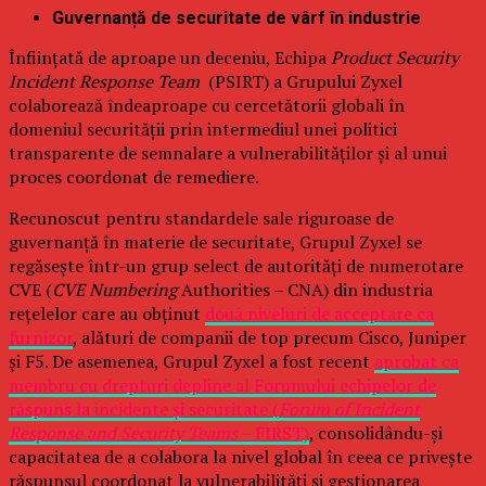
Guvernanță de securitate de vârf în industrie
Înființată de aproape un deceniu, Echipa
Product Security
Incident Response Team
(PSIRT) a Grupului Zyxel
colaborează îndeaproape cu cercetătorii globali în
domeniul securității prin intermediul unei politici
transparente de semnalare a vulnerabilităților și al unui
proces coordonat de remediere.
Recunoscut pentru standardele sale riguroase de
guvernanță în materie de securitate, Grupul Zyxel se
regăsește într-un grup select de autorități de numerotare
CVE (
CVE Numbering
Authorities – CNA) din industria
rețelelor care au obținut
două niveluri de acceptare ca
furnizor
, alături de companii de top precum Cisco, Juniper
și F5. De asemenea, Grupul Zyxel a fost recent
aprobat ca
membru cu drepturi depline al Forumului echipelor de
răspuns la incidente și securitate (
Forum of Incident
Response and Security Teams –
FIRST)
, consolidându-și
capacitatea de a colabora la nivel global în ceea ce privește
răspunsul coordonat la vulnerabilități și gestionarea