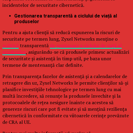
incidentelor de securitate cibernetică.
Gestionarea transparentă a ciclului de viață al
produselor
Pentru a ajuta clienții să reducă expunerea la riscuri de
securitate pe termen lung, Zyxel Networks menține o
politică
transparentă
de gestionare a ciclului de viață al
produselor
, asigurându-se că produsele primesc actualizări
de securitate și asistență în timp util, pe baza unor
termene de mentenanță clar definite.
Prin transparența fazelor de asistență și a calendarelor de
retragere din uz, Zyxel Networks le permite clienților să-și
planifice investițiile tehnologice pe termen lung cu mai
multă încredere, să renunțe la produsele învechite și la
protocoalele de rețea nesigure înainte ca acestea să
genereze riscuri care pot fi evitate și să mențină reziliența
cibernetică în conformitate cu viitoarele cerințe prevăzute
de CRA al UE.