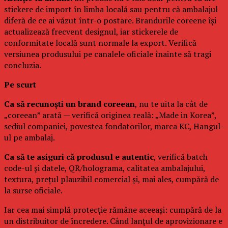
stickere de import în limba locală sau pentru că ambalajul
diferă de ce ai văzut într-o postare. Brandurile coreene își
actualizează frecvent designul, iar stickerele de
conformitate locală sunt normale la export. Verifică
versiunea produsului pe canalele oficiale înainte să tragi
concluzia.
Pe scurt
Ca să recunoști un brand coreean
, nu te uita la cât de
„coreean” arată — verifică originea reală: „Made in Korea”,
sediul companiei, povestea fondatorilor, marca KC, Hangul-
ul pe ambalaj.
Ca să te asiguri că produsul e autentic
, verifică batch
code-ul și datele, QR/holograma, calitatea ambalajului,
textura, prețul plauzibil comercial și, mai ales, cumpără de
la surse oficiale.
Iar cea mai simplă protecție rămâne aceeași: cumpără de la
un distribuitor de încredere. Când lanțul de aprovizionare e