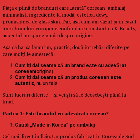
Piața e plină de branduri care „arată” coreean: ambalaj
minimalist, ingrediente la modă, estetica dewy,
promisiunea de glass skin. Dar, așa cum am văzut și în cazul
unor branduri europene confundate constant cu K-Beauty,
aspectul nu spune nimic despre origine.
Așa că hai să lămurim, practic, două întrebări diferite pe
care mulți le amestecă:
Cum îți dai seama că un brand este cu adevărat
coreean
(origine)
Cum îți dai seama că un produs coreean este
autentic
, nu un fals
Sunt lucruri diferite — și vei ști să le deosebești până la
final.
Partea 1: Este brandul cu adevărat coreean?
Caută „Made in Korea” pe ambalaj
Cel mai direct indiciu. Un produs fabricat în Coreea de Sud