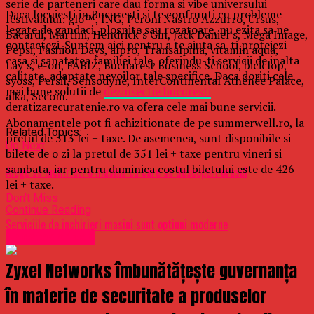
serie de parteneri care dau forma si vibe universului
Daca locuiesti in Bucuresti si te confrunti cu probleme
festivalului: glo™, ING, Peroni Nastro Azzurro, Ursus,
legate de gandaci, plosnite sau rozatoare, nu ezita sa ne
Bacardi, Martini, Hendrick’s Gin, Jack Daniel’s, Mega Image,
contactezi. Suntem aici pentru a te ajuta sa-ti protejezi
Pepsi, Fashion Days, alpro, Transalpina, vitamin aqua,
casa si sanatatea familiei tale, oferindu-ti servicii de inalta
Lay’s, e-on, FABIZ, Bucharest Business School, biciclop,
calitate, adaptate nevoilor tale specifice. Daca doriti cele
syoss, Persil, Sensodyne, InterContinental Athénée Palace,
mai bune solutii de
dezinsectie bucuresti
alka, Secom.
deratizarecuratenie.ro va ofera cele mai bune servicii.
Abonamentele pot fi achizitionate de pe summerwell.ro, la
Related Topics:
pretul de 513 lei + taxe. De asemenea, sunt disponibile si
Up Next
bilete de o zi la pretul de 351 lei + taxe pentru vineri si
sambata, iar pentru duminica costul biletului este de 426
Alege sa inchiriezi o masina cu care sa descoperi orasul
lei + taxe.
Don't Miss
Continue Reading
Serviciile de inchirieri masini sunt optiuni moderne
Uncategorized
Zyxel Networks îmbunătățește guvernanța
în materie de securitate a produselor