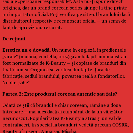
sau ale „persoanei responsabile”. Asta nu-ți spune direct
originea, dar un brand coreean serios ajunge la tine printr-
un importator oficial. Poți verifica pe site-ul brandului dacă
distribuitorul respectiv e recunoscut oficial — un semn de
lanț de aprovizionare curat.
De reținut
Estetica nu e dovadă.
Un nume în engleză, ingredientele
„virale” (mucină, centella, orez) și ambalajul minimalist au
fost normalizate de K-Beauty — și copiate de branduri din
toată lumea. Originea se verifică din fapte: țara de
fabricație, sediul brandului, povestea reală a fondatorilor.
Nu din „vibe”.
Partea 2: Este produsul coreean autentic sau fals?
Odată ce știi că brandul e chiar coreean, rămâne a doua
întrebare — mai ales dacă ai cumpărat de la un vânzător
necunoscut. Popularitatea K-Beauty a atras și un val de
contrafaceri, în special la branduri-vedetă precum COSRX,
Beauty of Joseon, Anua sau Missha.