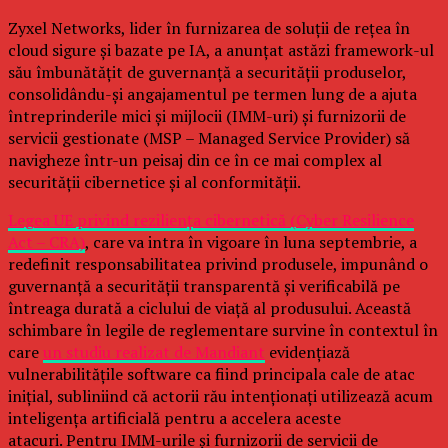
Zyxel Networks, lider în furnizarea de soluții de rețea în
cloud sigure și bazate pe IA, a anunțat astăzi framework-ul
său îmbunătățit de guvernanță a securității produselor,
consolidându-și angajamentul pe termen lung de a ajuta
întreprinderile mici și mijlocii (IMM-uri) și furnizorii de
servicii gestionate (MSP – Managed Service Provider) să
navigheze într-un peisaj din ce în ce mai complex al
securității cibernetice și al conformității.
Legea UE privind reziliența cibernetică (Cyber Resilience
Act – CRA)
, care va intra în vigoare în luna septembrie, a
redefinit responsabilitatea privind produsele, impunând o
guvernanță a securității transparentă și verificabilă pe
întreaga durată a ciclului de viață al produsului. Această
schimbare în legile de reglementare survine în contextul în
care
un studiu realizat de Mandiant
evidențiază
vulnerabilitățile software ca fiind principala cale de atac
inițial, subliniind că actorii rău intenționați utilizează acum
inteligența artificială pentru a accelera aceste
atacuri. Pentru IMM-urile și furnizorii de servicii de