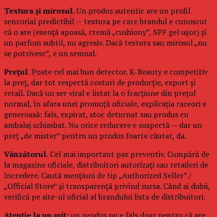
Textura și mirosul.
Un produs autentic are un profil
senzorial predictibil — textura pe care brandul e cunoscut
că o are (esență apoasă, cremă „cushiony”, SPF gel ușor) și
un parfum subtil, nu agresiv. Dacă textura sau mirosul „nu
se potrivesc”, e un semnal.
Prețul.
Poate cel mai bun detector. K-Beauty e competitiv
la preț, dar tot respectă costuri de producție, export și
retail. Dacă un ser viral e listat la o fracțiune din prețul
normal, în afara unei promoții oficiale, explicația rareori e
generoasă: fals, expirat, stoc deturnat sau produs cu
ambalaj schimbat. Nu orice reducere e suspectă — dar un
preț „de mister” pentru un produs foarte căutat, da.
Vânzătorul.
Cel mai important pas preventiv. Cumpără de
la magazine oficiale, distribuitori autorizați sau retaileri de
încredere. Caută mențiuni de tip „Authorized Seller” /
„Official Store” și transparență privind sursa. Când ai dubii,
verifică pe site-ul oficial al brandului lista de distribuitori.
Atenție la un mit:
un produs nu e fals doar pentru că are