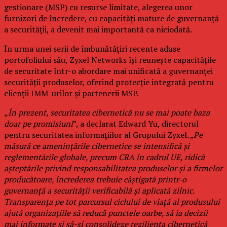
gestionare (MSP) cu resurse limitate, alegerea unor
furnizori de încredere, cu capacități mature de guvernanță
a securității, a devenit mai importantă ca niciodată.
În urma unei serii de îmbunătățiri recente aduse
portofoliului său, Zyxel Networks își reunește capacitățile
de securitate într-o abordare mai unificată a guvernanței
securității produselor, oferind protecție integrată pentru
clienții IMM-urilor și partenerii MSP.
„În prezent, securitatea cibernetică nu se mai poate baza
doar pe promisiuni
”, a declarat Edward Yu, directorul
pentru securitatea informațiilor al Grupului Zyxel. „
Pe
măsură ce amenințările cibernetice se intensifică și
reglementările globale, precum CRA în cadrul UE, ridică
așteptările privind responsabilitatea produselor și a firmelor
producătoare, încrederea trebuie câștigată printr-o
guvernanță a securității verificabilă și aplicată zilnic.
Transparența pe tot parcursul ciclului de viață al produsului
ajută organizațiile să reducă punctele oarbe, să ia decizii
mai informate și să-și consolideze reziliența cibernetică