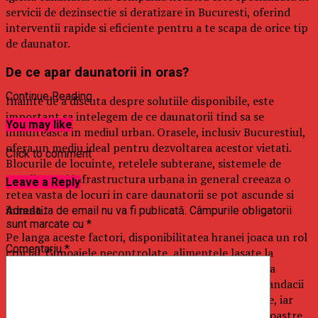
servicii de dezinsectie si deratizare in Bucuresti, oferind
interventii rapide si eficiente pentru a te scapa de orice tip
de daunator.
De ce apar daunatorii in oras?
Continue Reading
Inainte de a discuta despre solutiile disponibile, este
important sa intelegem de ce daunatorii tind sa se
You may like
inmulteasca in mediul urban. Orasele, inclusiv Bucurestiul,
ofera un mediu ideal pentru dezvoltarea acestor vietati.
Click to comment
Blocurile de locuinte, retelele subterane, sistemele de
canalizare si infrastructura urbana in general creeaza o
Leave a Reply
retea vasta de locuri in care daunatorii se pot ascunde si
inmulti.
Adresa ta de email nu va fi publicată.
Câmpurile obligatorii
sunt marcate cu
*
Pe langa aceste factori, disponibilitatea hranei joaca un rol
Comentariu
*
crucial. Gunoaiele necontrolate, alimentele lasate la
indemana si lipsa de igiena contribuie semnificativ la
atragerea si inmultirea daunatorilor. De exemplu, gandacii
si rozatoarele sunt atrasi de orice resturi alimentare, iar
plosnitele se pot infiltra cu usurinta in locuintele noastre