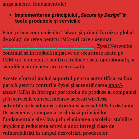
angajamente fundamentale:
Implementarea principiului „
Secure by Design
” în
toate produsele și serviciile
Fiind prima companie din Taiwan și primul furnizor global
de soluții de rețea pentru IMM-uri care a semnat
angajamentul „Secure by Design” al CISA
, Zyxel Networks
continuă să introducă inițiative de securitate axate pe
IMM-uri, concepute pentru a reduce riscul operațional și a
simplifica implementarea securizată.
Aceste eforturi includ suportul pentru autentificarea fără
parolă pentru conturile Zyxel și autentificarea
multi-
factor
(MFA) în întregul portofoliu de produse al companiei
și în serviciile conexe, inclusiv accesul wireless,
autentificările administratorilor și accesul VPN la distanță.
De asemenea, compania se aliniază principiilor
fundamentale ale CISA prin eliminarea parolelor stabilite
implicit și reducerea activă a unor întregi clase de
vulnerabilități în timpul dezvoltării produselor.