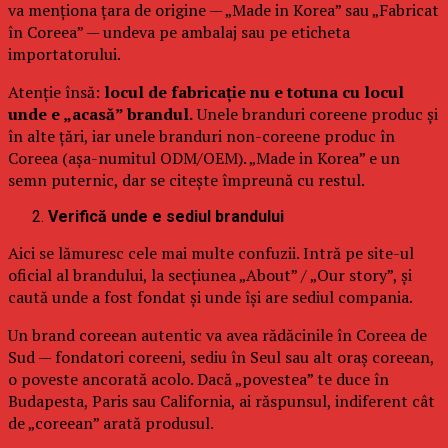
va menționa țara de origine — „Made in Korea” sau „Fabricat
în Coreea” — undeva pe ambalaj sau pe eticheta
importatorului.
Atenție însă:
locul de fabricație nu e totuna cu locul
unde e „acasă” brandul.
Unele branduri coreene produc și
în alte țări, iar unele branduri non-coreene produc în
Coreea (așa-numitul ODM/OEM). „Made in Korea” e un
semn puternic, dar se citește împreună cu restul.
Verifică unde e sediul brandului
Aici se lămuresc cele mai multe confuzii. Intră pe site-ul
oficial al brandului, la secțiunea „About” / „Our story”, și
caută unde a fost fondat și unde își are sediul compania.
Un brand coreean autentic va avea rădăcinile în Coreea de
Sud — fondatori coreeni, sediu în Seul sau alt oraș coreean,
o poveste ancorată acolo. Dacă „povestea” te duce în
Budapesta, Paris sau California, ai răspunsul, indiferent cât
de „coreean” arată produsul.