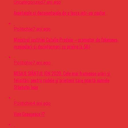
Uncategorized
7 ani ago
Avantajele si dezavantajele de a lucra intr-un coafor
Politichie
7 ani ago
Ministrul justitiei Catalin Predoiu – promotor de fakenews,
manipulari si dezinformari cu privire la SIIJ
Politichie
7 ani ago
MESAJE SFÂNTUL ION 2020. Cele mai frumoase urări şi
felicitări pentru rudele şi prietenii care poartă numele
Sfântului Ioan
Politichie
4 ani ago
Vine Ceaușescu !?