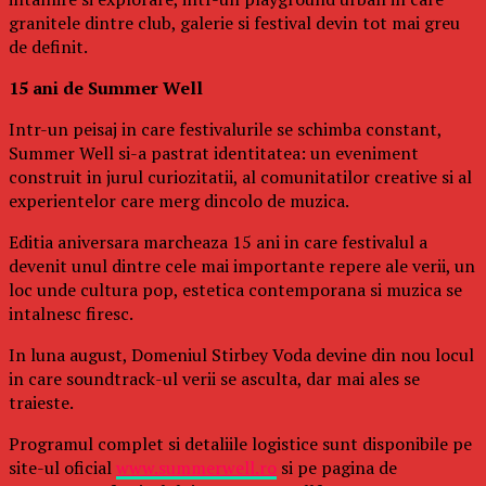
granitele dintre club, galerie si festival devin tot mai greu
de definit.
15 ani de Summer Well
Intr-un peisaj in care festivalurile se schimba constant,
Summer Well si-a pastrat identitatea: un eveniment
construit in jurul curiozitatii, al comunitatilor creative si al
experientelor care merg dincolo de muzica.
Editia aniversara marcheaza 15 ani in care festivalul a
devenit unul dintre cele mai importante repere ale verii, un
loc unde cultura pop, estetica contemporana si muzica se
intalnesc firesc.
In luna august, Domeniul Stirbey Voda devine din nou locul
in care soundtrack-ul verii se asculta, dar mai ales se
traieste.
Programul complet si detaliile logistice sunt disponibile pe
site-ul oficial
www.summerwell.ro
si pe pagina de