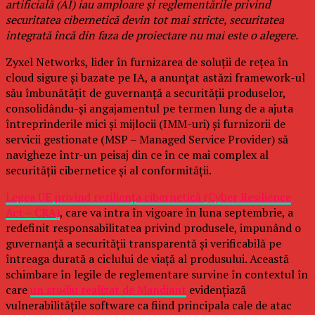
artificială (AI) iau amploare și reglementările privind
securitatea cibernetică devin tot mai stricte, securitatea
integrată încă din faza de proiectare nu mai este o alegere.
Zyxel Networks, lider în furnizarea de soluții de rețea în
cloud sigure și bazate pe IA, a anunțat astăzi framework-ul
său îmbunătățit de guvernanță a securității produselor,
consolidându-și angajamentul pe termen lung de a ajuta
întreprinderile mici și mijlocii (IMM-uri) și furnizorii de
servicii gestionate (MSP – Managed Service Provider) să
navigheze într-un peisaj din ce în ce mai complex al
securității cibernetice și al conformității.
Legea UE privind reziliența cibernetică (Cyber Resilience
Act – CRA)
, care va intra în vigoare în luna septembrie, a
redefinit responsabilitatea privind produsele, impunând o
guvernanță a securității transparentă și verificabilă pe
întreaga durată a ciclului de viață al produsului. Această
schimbare în legile de reglementare survine în contextul în
care
un studiu realizat de Mandiant
evidențiază
vulnerabilitățile software ca fiind principala cale de atac