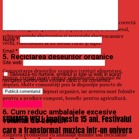
4. Rolul centrelor de colectare
Centrele de colectare oferă soluții pentru predarea corectă
a unor categorii speciale de deșeuri, cum ar fi mobilierul,
echipamentele electronice și aparatele electrocasnice
Nume
*
vechi, contribuind la un mediu curat și sigur.
Email
*
5. Reciclarea deșeurilor organice
Site web
Compostarea deșeurilor organice (resturi alimentare,
Salvează-mi numele, emailul și site-ul web în acest
frunze, crengi) poate reduce semnificativ volumul de
navigator pentru data viitoare când o să comentez.
deșeuri. Multe comunități pun la dispoziție puncte de
colectare pentru deșeuri organice, iar acestea sunt folosite
pentru a produce compost, benefic pentru agricultură.
Uncategorized
6. Cum reduc ambalajele excesive
SUMMER WELL implineste 15 ani. Festivalul
volumul de deșeuri
care a transformat muzica intr-un univers
Alegerea produselor cu ambalaje minime sau reciclabile