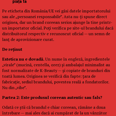
piața ta
Pe eticheta din România/UE vei găsi datele importatorului
sau ale „persoanei responsabile”. Asta nu-ți spune direct
originea, dar un brand coreean serios ajunge la tine printr-
un importator oficial. Poți verifica pe site-ul brandului dacă
distribuitorul respectiv e recunoscut oficial — un semn de
lanț de aprovizionare curat.
De reținut
Estetica nu e dovadă.
Un nume în engleză, ingredientele
„virale” (mucină, centella, orez) și ambalajul minimalist au
fost normalizate de K-Beauty — și copiate de branduri din
toată lumea. Originea se verifică din fapte: țara de
fabricație, sediul brandului, povestea reală a fondatorilor.
Nu din „vibe”.
Partea 2: Este produsul coreean autentic sau fals?
Odată ce știi că brandul e chiar coreean, rămâne a doua
întrebare — mai ales dacă ai cumpărat de la un vânzător