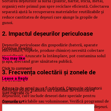
Sortarea deșeurilor la sursă (plastic, hârtie, sticlă, metal,
organic) este primul pas spre reciclare eficientă. Colectarea
separată ajută la recuperarea materialelor reutilizabile și
reduce cantitatea de deșeuri care ajunge la gropile de
gunoi.
2. Impactul deșeurilor periculoase
Deșeurile periculoase din gospodărie (baterii, aparate
Continue Reading
electronice, vopsele, produse chimice) necesită colectare
specializată. Aruncate la întâmplare, pot contamina solul
You may like
și apa, afectând grav sănătatea publică.
Click to comment
3. Frecvența colectării și zonele de
reciclare
Leave a Reply
Adresa ta de email nu va fi publicată.
Câmpurile obligatorii
Serviciile locale stabilesc un calendar de colectare a
sunt marcate cu
*
deșeurilor, care include deseori date speciale pentru
deșeurile reciclabile sau voluminoase. Verifică programul de
Comentariu
*
colectare din zona ta pentru a evita acumularea de deșeuri.