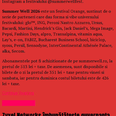
Instagram a festivalului @summerwellfest.
Summer Well 2026
este un festival Orange, sustinut de o
serie de parteneri care dau forma si vibe universului
festivalului: glo™, ING, Peroni Nastro Azzurro, Ursus,
Bacardi, Martini, Hendrick’s Gin, Jack Daniel’s, Mega Image,
Pepsi, Fashion Days, alpro, Transalpina, vitamin aqua,
Lay’s, e-on, FABIZ, Bucharest Business School, biciclop,
syoss, Persil, Sensodyne, InterContinental Athénée Palace,
alka, Secom.
Abonamentele pot fi achizitionate de pe summerwell.ro, la
pretul de 513 lei + taxe. De asemenea, sunt disponibile si
bilete de o zi la pretul de 351 lei + taxe pentru vineri si
sambata, iar pentru duminica costul biletului este de 426
lei + taxe.
Continue Reading
Uncategorized
Zyxel Networks îmbunătățește guvernanța