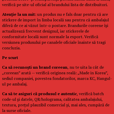
verifică pe site-ul oficial al brandului lista de distribuitori.
Atenție la un mit:
un produs nu e fals doar pentru că are
stickere de import în limba locală sau pentru că ambalajul
diferă de ce ai văzut într-o postare. Brandurile coreene își
actualizează frecvent designul, iar stickerele de
conformitate locală sunt normale la export. Verifică
versiunea produsului pe canalele oficiale înainte să tragi
concluzia.
Pe scurt
Ca să recunoști un brand coreean
, nu te uita la cât de
„coreean” arată — verifică originea reală: „Made in Korea”,
sediul companiei, povestea fondatorilor, marca KC, Hangul-
ul pe ambalaj.
Ca să te asiguri că produsul e autentic
, verifică batch
code-ul și datele, QR/holograma, calitatea ambalajului,
textura, prețul plauzibil comercial și, mai ales, cumpără de
la surse oficiale.