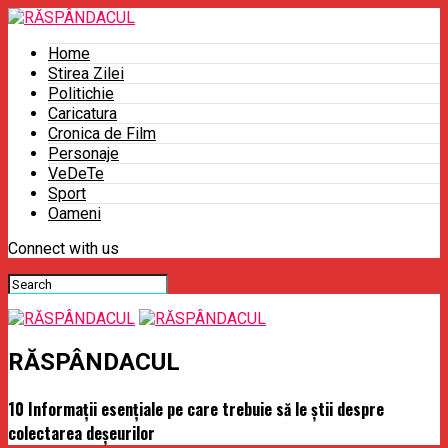
Home
Stirea Zilei
Politichie
Caricatura
Cronica de Film
Personaje
VeDeTe
Sport
Oameni
Connect with us
RĂSPÂNDACUL
10 Informații esențiale pe care trebuie să le știi despre
colectarea deșeurilor