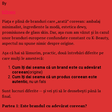
By
b2bseo
Piața e plină de branduri care „arată” coreean: ambalaj
minimalist, ingrediente la modă, estetica dewy,
promisiunea de glass skin. Dar, așa cum am văzut și în cazul
unor branduri europene confundate constant cu K-Beauty,
aspectul nu spune nimic despre origine.
Așa că hai să lămurim, practic, două întrebări diferite pe
care mulți le amestecă:
Cum îți dai seama că un brand este cu adevărat
coreean
(origine)
Cum îți dai seama că un produs coreean este
autentic
, nu un fals
Sunt lucruri diferite — și vei ști să le deosebești până la
final.
Partea 1: Este brandul cu adevărat coreean?