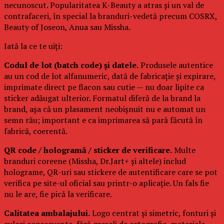
necunoscut. Popularitatea K-Beauty a atras și un val de
contrafaceri, în special la branduri-vedetă precum COSRX,
Beauty of Joseon, Anua sau Missha.
Iată la ce te uiți:
Codul de lot (batch code) și datele.
Produsele autentice
au un cod de lot alfanumeric, dată de fabricație și expirare,
imprimate direct pe flacon sau cutie — nu doar lipite ca
sticker adăugat ulterior. Formatul diferă de la brand la
brand, așa că un plasament neobișnuit nu e automat un
semn rău; important e ca imprimarea să pară făcută în
fabrică, coerentă.
QR code / hologramă / sticker de verificare.
Multe
branduri coreene (Missha, Dr.Jart+ și altele) includ
holograme, QR-uri sau stickere de autentificare care se pot
verifica pe site-ul oficial sau printr-o aplicație. Un fals fie
nu le are, fie pică la verificare.
Calitatea ambalajului.
Logo centrat și simetric, fonturi și
culori consecvente, fără greșeli de ortografie, materiale