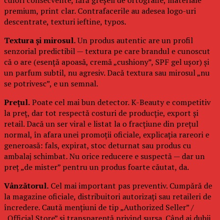
premium, print clar. Contrafacerile au adesea logo-uri
descentrate, texturi ieftine, typos.
Textura și mirosul.
Un produs autentic are un profil
senzorial predictibil — textura pe care brandul e cunoscut
că o are (esență apoasă, cremă „cushiony”, SPF gel ușor) și
un parfum subtil, nu agresiv. Dacă textura sau mirosul „nu
se potrivesc”, e un semnal.
Prețul.
Poate cel mai bun detector. K-Beauty e competitiv
la preț, dar tot respectă costuri de producție, export și
retail. Dacă un ser viral e listat la o fracțiune din prețul
normal, în afara unei promoții oficiale, explicația rareori e
generoasă: fals, expirat, stoc deturnat sau produs cu
ambalaj schimbat. Nu orice reducere e suspectă — dar un
preț „de mister” pentru un produs foarte căutat, da.
Vânzătorul.
Cel mai important pas preventiv. Cumpără de
la magazine oficiale, distribuitori autorizați sau retaileri de
încredere. Caută mențiuni de tip „Authorized Seller” /
„Official Store” și transparență privind sursa. Când ai dubii,