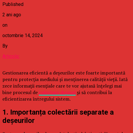
Published
2 ani ago
on
octombrie 14, 2024
By
Articolic
Gestionarea eficientă a deșeurilor este foarte importantă
pentru protecția mediului și menținerea calității vieții. Iată
zece informații esențiale care te vor ajutasă înțelegi mai
bine procesul de
colectare deșeuri
și să contribui la
eficientizarea întregului sistem.
1. Importanța colectării separate a
deșeurilor