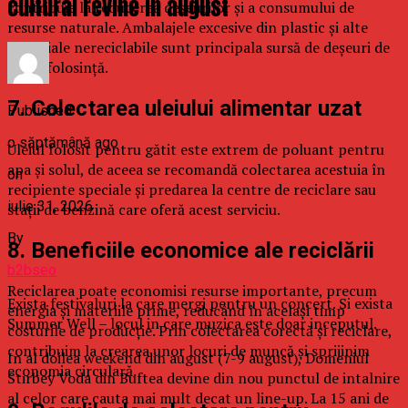
cultural revine in august
contribuie la reducerea deșeurilor și a consumului de
resurse naturale. Ambalajele excesive din plastic și alte
materiale nereciclabile sunt principala sursă de deșeuri de
unică folosință.
7. Colectarea uleiului alimentar uzat
Published
o săptămână ago
Uleiul folosit pentru gătit este extrem de poluant pentru
apa și solul, de aceea se recomandă colectarea acestuia în
on
recipiente speciale și predarea la centre de reciclare sau
iulie 31, 2026
stații de benzină care oferă acest serviciu.
By
8. Beneficiile economice ale reciclării
b2bseo
Reciclarea poate economisi resurse importante, precum
Exista festivaluri la care mergi pentru un concert. Si exista
energia și materiile prime, reducând în același timp
Summer Well – locul in care muzica este doar inceputul.
costurile de producție. Prin colectarea corectă și reciclare,
contribuim la crearea unor locuri de muncă și sprijinim
In al doilea weekend din august (7-9 august), Domeniul
economia circulară.
Stirbey Voda din Buftea devine din nou punctul de intalnire
al celor care cauta mai mult decat un line-up. La 15 ani de