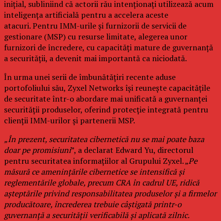
inițial, subliniind că actorii rău intenționați utilizează acum
inteligența artificială pentru a accelera aceste
atacuri. Pentru IMM-urile și furnizorii de servicii de
gestionare (MSP) cu resurse limitate, alegerea unor
furnizori de încredere, cu capacități mature de guvernanță
a securității, a devenit mai importantă ca niciodată.
În urma unei serii de îmbunătățiri recente aduse
portofoliului său, Zyxel Networks își reunește capacitățile
de securitate într-o abordare mai unificată a guvernanței
securității produselor, oferind protecție integrată pentru
clienții IMM-urilor și partenerii MSP.
„În prezent, securitatea cibernetică nu se mai poate baza
doar pe promisiuni
”, a declarat Edward Yu, directorul
pentru securitatea informațiilor al Grupului Zyxel. „
Pe
măsură ce amenințările cibernetice se intensifică și
reglementările globale, precum CRA în cadrul UE, ridică
așteptările privind responsabilitatea produselor și a firmelor
producătoare, încrederea trebuie câștigată printr-o
guvernanță a securității verificabilă și aplicată zilnic.