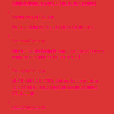
Soluții de iluminare Logic Light pentru un apartament
Uncategorized
7 ani ago
Avantajele si dezavantajele de a lucra intr-un coafor
Politichie
7 ani ago
Ministrul justitiei Catalin Predoiu – promotor de fakenews,
manipulari si dezinformari cu privire la SIIJ
Politichie
7 ani ago
MESAJE SFÂNTUL ION 2020. Cele mai frumoase urări şi
felicitări pentru rudele şi prietenii care poartă numele
Sfântului Ioan
Politichie
4 ani ago