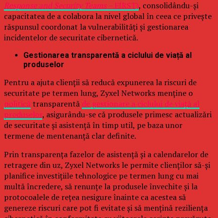
Response and Security Teams –
FIRST)
, consolidându-și
capacitatea de a colabora la nivel global în ceea ce privește
răspunsul coordonat la vulnerabilități și gestionarea
incidentelor de securitate cibernetică.
Gestionarea transparentă a ciclului de viață al
produselor
Pentru a ajuta clienții să reducă expunerea la riscuri de
securitate pe termen lung, Zyxel Networks menține o
politică
transparentă
de gestionare a ciclului de viață al
produselor
, asigurându-se că produsele primesc actualizări
de securitate și asistență în timp util, pe baza unor
termene de mentenanță clar definite.
Prin transparența fazelor de asistență și a calendarelor de
retragere din uz, Zyxel Networks le permite clienților să-și
planifice investițiile tehnologice pe termen lung cu mai
multă încredere, să renunțe la produsele învechite și la
protocoalele de rețea nesigure înainte ca acestea să
genereze riscuri care pot fi evitate și să mențină reziliența