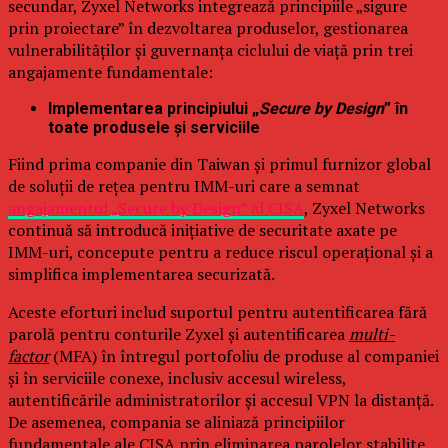
secundar, Zyxel Networks integrează principiile „sigure
prin proiectare” în dezvoltarea produselor, gestionarea
vulnerabilităților și guvernanța ciclului de viață prin trei
angajamente fundamentale:
Implementarea principiului „
Secure by Design
” în
toate produsele și serviciile
Fiind prima companie din Taiwan și primul furnizor global
de soluții de rețea pentru IMM-uri care a semnat
angajamentul „Secure by Design” al CISA
, Zyxel Networks
continuă să introducă inițiative de securitate axate pe
IMM-uri, concepute pentru a reduce riscul operațional și a
simplifica implementarea securizată.
Aceste eforturi includ suportul pentru autentificarea fără
parolă pentru conturile Zyxel și autentificarea
multi-
factor
(MFA) în întregul portofoliu de produse al companiei
și în serviciile conexe, inclusiv accesul wireless,
autentificările administratorilor și accesul VPN la distanță.
De asemenea, compania se aliniază principiilor
fundamentale ale CISA prin eliminarea parolelor stabilite