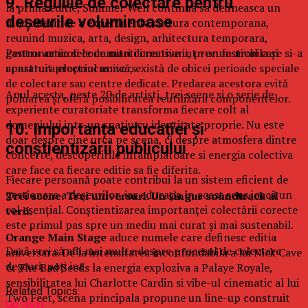
9. Regulile de colectare pentru
la prima editie, Summer Well continua sa defineasca un
deșeurile voluminoase
mod diferit de a experimenta cultura contemporana,
reunind muzica, arta, design, arhitectura temporara,
gastronomie si comunitati creative intr-un festival care si-a
Pentru articolele de mari dimensiuni, precum mobila și
construit propriul univers.
aparatura electrocasnică, există de obicei perioade speciale
de colectare sau centre dedicate. Predarea acestora evită
Anul acesta, peste 20 de artisti, trei scene si o serie de
poluarea și oferă posibilitatea reutilizării componentelor.
experiente curatoriate transforma fiecare colt al
domeniului intr-un spatiu cu identitate proprie. Nu este
10. Importanța educației și
doar despre cine urca pe scena, ci despre atmosfera dintre
conștientizării publicului
concerte, descoperirile intamplatoare si energia colectiva
care face ca fiecare editie sa fie diferita.
Fiecare persoană poate contribui la un sistem eficient de
gestionare a deșeurilor, iar educația în acest sens joacă un
Trei scene. Trei universuri. Un singur soundtrack al
rol esențial. Conștientizarea importanței colectării corecte
verii.
este primul pas spre un mediu mai curat și mai sustenabil.
Orange Main Stage
aduce numele care definesc editia
Dacă vrei să afli mai multe despre procesul de colectare
aniversara. De la intensitatea inconfundabila a lui Nick Cave
deșeuri, poți int
& The Bad Seeds la energia exploziva a Palaye Royale,
sensibilitatea lui Charlotte Cardin si vibe-ul cinematic al lui
Related Topics:
Two Feet, scena principala propune un line-up construit
Up Next