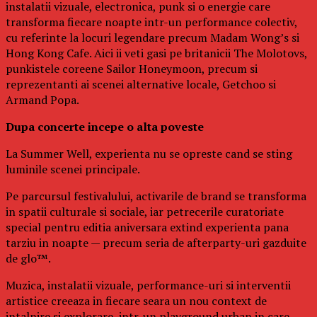
instalatii vizuale, electronica, punk si o energie care
transforma fiecare noapte intr-un performance colectiv,
cu referinte la locuri legendare precum Madam Wong’s si
Hong Kong Cafe. Aici ii veti gasi pe britanicii The Molotovs,
punkistele coreene Sailor Honeymoon, precum si
reprezentanti ai scenei alternative locale, Getchoo si
Armand Popa.
Dupa concerte incepe o alta poveste
La Summer Well, experienta nu se opreste cand se sting
luminile scenei principale.
Pe parcursul festivalului, activarile de brand se transforma
in spatii culturale si sociale, iar petrecerile curatoriate
special pentru editia aniversara extind experienta pana
tarziu in noapte — precum seria de afterparty-uri gazduite
de glo™.
Muzica, instalatii vizuale, performance-uri si interventii
artistice creeaza in fiecare seara un nou context de
intalnire si explorare, intr-un playground urban in care