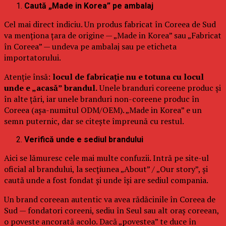
Caută „Made in Korea” pe ambalaj
Cel mai direct indiciu. Un produs fabricat în Coreea de Sud
va menționa țara de origine — „Made in Korea” sau „Fabricat
în Coreea” — undeva pe ambalaj sau pe eticheta
importatorului.
Atenție însă:
locul de fabricație nu e totuna cu locul
unde e „acasă” brandul.
Unele branduri coreene produc și
în alte țări, iar unele branduri non-coreene produc în
Coreea (așa-numitul ODM/OEM). „Made in Korea” e un
semn puternic, dar se citește împreună cu restul.
Verifică unde e sediul brandului
Aici se lămuresc cele mai multe confuzii. Intră pe site-ul
oficial al brandului, la secțiunea „About” / „Our story”, și
caută unde a fost fondat și unde își are sediul compania.
Un brand coreean autentic va avea rădăcinile în Coreea de
Sud — fondatori coreeni, sediu în Seul sau alt oraș coreean,
o poveste ancorată acolo. Dacă „povestea” te duce în