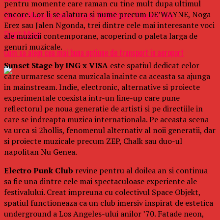
pentru momente care raman cu tine mult dupa ultimul
encore. Lor li se alatura si nume precum DE’WAYNE, Noga
Cum un Magazin Online Crește Vizibilitatea Afacerii Tale
Erez sau Jalen Ngonda, trei dintre cele mai interesante voci
Don't Miss
ale muzicii contemporane, acoperind o paleta larga de
genuri muzicale.
Cum sa alegi cea mai buna optiune de transport in aeroport
Sunset Stage by ING x VISA
este spatiul dedicat celor
care urmaresc scena muzicala inainte ca aceasta sa ajunga
in mainstream. Indie, electronic, alternative si proiecte
experimentale coexista intr-un line-up care pune
reflectorul pe noua generatie de artisti si pe directiile in
care se indreapta muzica internationala. Pe aceasta scena
va urca si 2hollis, fenomenul alternativ al noii generatii, dar
si proiecte muzicale precum ZEP, Chalk sau duo-ul
napolitan Nu Genea.
Electro Punk Club
revine pentru al doilea an si continua
sa fie una dintre cele mai spectaculoase experiente ale
festivalului. Creat impreuna cu colectivul Space Objekt,
spatiul functioneaza ca un club imersiv inspirat de estetica
underground a Los Angeles-ului anilor ’70. Fatade neon,