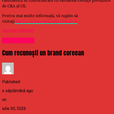
cibernetică în conformitate cu viitoarele cerințe prevăzute
de CRA al UE.
Pentru mai multe informații, vă rugăm să
vizitați
https://www.zyxel.com/global/en
Continue Reading
Uncategorized
Cum recunoști un brand coreean
Published
o săptămână ago
on
iulie 30, 2026