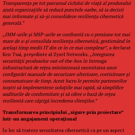
Transparența pe tot parcursul ciclului de viață al produsului
ajută organizațiile să reducă punctele oarbe, să ia decizii
mai informate și să-și consolideze reziliența cibernetică
generală.”
„IMM-urile și MSP-urile se confruntă cu o presiune tot mai
mare de a-și consolida reziliența cibernetică, gestionând în
același timp medii IT din ce în ce mai complexe”,
a declarat
Ken Tsai, președinte al Zyxel Networks.
„Integrarea
securității produselor out-of-the-box în întreaga
infrastructură de rețea minimizează necesitatea unor
configurări manuale de securizare ulterioare, costisitoare și
consumatoare de timp. Acest lucru le permite partenerilor
noștri să implementeze soluțiile mai rapid, să simplifice
auditurile de conformitate și să ofere o bază de rețea
rezilientă care câștigă încrederea clienților.”
Transformarea principiului „sigure prin proiectare”
într-un angajament operațional
În loc să trateze securitatea cibernetică ca pe un aspect