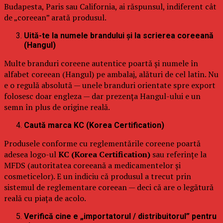
Budapesta, Paris sau California, ai răspunsul, indiferent cât
de „coreean” arată produsul.
Uită-te la numele brandului și la scrierea coreeană
(Hangul)
Multe branduri coreene autentice poartă și numele în
alfabet coreean (Hangul) pe ambalaj, alături de cel latin. Nu
e o regulă absolută — unele branduri orientate spre export
folosesc doar engleza — dar prezența Hangul-ului e un
semn în plus de origine reală.
Caută marca KC (Korea Certification)
Produsele conforme cu reglementările coreene poartă
adesea logo-ul
KC (Korea Certification)
sau referințe la
MFDS (autoritatea coreeană a medicamentelor și
cosmeticelor). E un indiciu că produsul a trecut prin
sistemul de reglementare coreean — deci că are o legătură
reală cu piața de acolo.
Verifică cine e „importatorul / distribuitorul” pentru