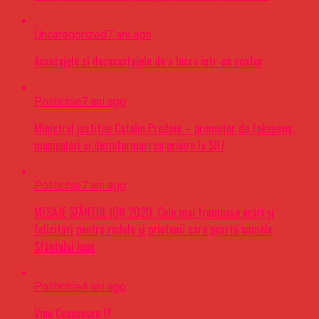
Uncategorized
7 ani ago
Avantajele si dezavantajele de a lucra intr-un coafor
Politichie
7 ani ago
Ministrul justitiei Catalin Predoiu – promotor de fakenews,
manipulari si dezinformari cu privire la SIIJ
Politichie
7 ani ago
MESAJE SFÂNTUL ION 2020. Cele mai frumoase urări şi
felicitări pentru rudele şi prietenii care poartă numele
Sfântului Ioan
Politichie
4 ani ago
Vine Ceaușescu !?