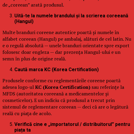
de „coreean” arată produsul.
Uită-te la numele brandului și la scrierea coreeană
(Hangul)
Multe branduri coreene autentice poartă și numele în
alfabet coreean (Hangul) pe ambalaj, alături de cel latin. Nu
e o regulă absolută — unele branduri orientate spre export
folosesc doar engleza — dar prezența Hangul-ului e un
semn în plus de origine reală.
Caută marca KC (Korea Certification)
Produsele conforme cu reglementările coreene poartă
adesea logo-ul
KC (Korea Certification)
sau referințe la
MFDS (autoritatea coreeană a medicamentelor și
cosmeticelor). E un indiciu că produsul a trecut prin
sistemul de reglementare coreean — deci că are o legătură
reală cu piața de acolo.
Verifică cine e „importatorul / distribuitorul” pentru
piața ta