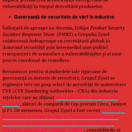
vulnerabilități în timpul dezvoltării produselor.
Guvernanță de securitate de vârf în industrie
Înființată de aproape un deceniu, Echipa
Product Security
Incident Response Team
(PSIRT) a Grupului Zyxel
colaborează îndeaproape cu cercetătorii globali în
domeniul securității prin intermediul unei politici
transparente de semnalare a vulnerabilităților și al unui
proces coordonat de remediere.
Recunoscut pentru standardele sale riguroase de
guvernanță în materie de securitate, Grupul Zyxel se
regăsește într-un grup select de autorități de numerotare
CVE (
CVE Numbering
Authorities – CNA) din industria
rețelelor care au obținut
două niveluri de acceptare ca
furnizor
, alături de companii de top precum Cisco, Juniper
și F5. De asemenea, Grupul Zyxel a fost recent
aprobat ca
membru cu drepturi depline al Forumului echipelor de
răspuns la incidente și securitate (
Forum of Incident
Response and Security Teams –
FIRST)
, consolidându-și