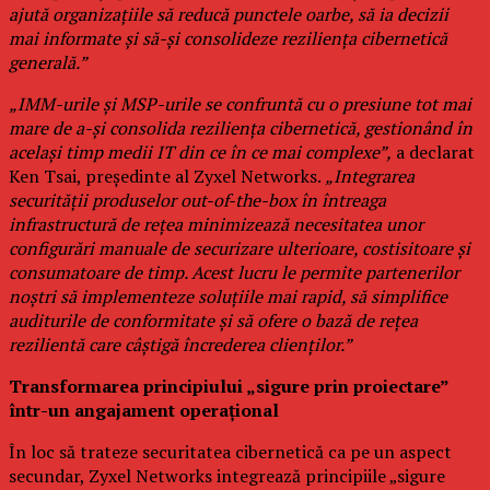
ajută organizațiile să reducă punctele oarbe, să ia decizii
mai informate și să-și consolideze reziliența cibernetică
generală.”
„IMM-urile și MSP-urile se confruntă cu o presiune tot mai
mare de a-și consolida reziliența cibernetică, gestionând în
același timp medii IT din ce în ce mai complexe”,
a declarat
Ken Tsai, președinte al Zyxel Networks.
„Integrarea
securității produselor out-of-the-box în întreaga
infrastructură de rețea minimizează necesitatea unor
configurări manuale de securizare ulterioare, costisitoare și
consumatoare de timp. Acest lucru le permite partenerilor
noștri să implementeze soluțiile mai rapid, să simplifice
auditurile de conformitate și să ofere o bază de rețea
rezilientă care câștigă încrederea clienților.”
Transformarea principiului „sigure prin proiectare”
într-un angajament operațional
În loc să trateze securitatea cibernetică ca pe un aspect
secundar, Zyxel Networks integrează principiile „sigure