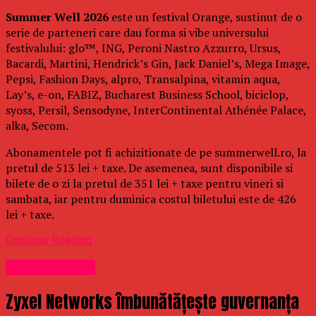
Summer Well 2026
este un festival Orange, sustinut de o
serie de parteneri care dau forma si vibe universului
festivalului: glo™, ING, Peroni Nastro Azzurro, Ursus,
Bacardi, Martini, Hendrick’s Gin, Jack Daniel’s, Mega Image,
Pepsi, Fashion Days, alpro, Transalpina, vitamin aqua,
Lay’s, e-on, FABIZ, Bucharest Business School, biciclop,
syoss, Persil, Sensodyne, InterContinental Athénée Palace,
alka, Secom.
Abonamentele pot fi achizitionate de pe summerwell.ro, la
pretul de 513 lei + taxe. De asemenea, sunt disponibile si
bilete de o zi la pretul de 351 lei + taxe pentru vineri si
sambata, iar pentru duminica costul biletului este de 426
lei + taxe.
Continue Reading
Uncategorized
Zyxel Networks îmbunătățește guvernanța