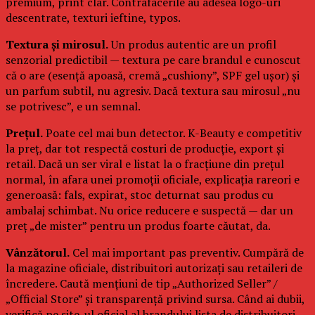
premium, print clar. Contrafacerile au adesea logo-uri
descentrate, texturi ieftine, typos.
Textura și mirosul.
Un produs autentic are un profil
senzorial predictibil — textura pe care brandul e cunoscut
că o are (esență apoasă, cremă „cushiony”, SPF gel ușor) și
un parfum subtil, nu agresiv. Dacă textura sau mirosul „nu
se potrivesc”, e un semnal.
Prețul.
Poate cel mai bun detector. K-Beauty e competitiv
la preț, dar tot respectă costuri de producție, export și
retail. Dacă un ser viral e listat la o fracțiune din prețul
normal, în afara unei promoții oficiale, explicația rareori e
generoasă: fals, expirat, stoc deturnat sau produs cu
ambalaj schimbat. Nu orice reducere e suspectă — dar un
preț „de mister” pentru un produs foarte căutat, da.
Vânzătorul.
Cel mai important pas preventiv. Cumpără de
la magazine oficiale, distribuitori autorizați sau retaileri de
încredere. Caută mențiuni de tip „Authorized Seller” /
„Official Store” și transparență privind sursa. Când ai dubii,
verifică pe site-ul oficial al brandului lista de distribuitori.