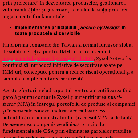
prin proiectare” în dezvoltarea produselor, gestionarea
vulnerabilităților și guvernanța ciclului de viață prin trei
angajamente fundamentale:
Implementarea principiului „
Secure by Design
” în
toate produsele și serviciile
Fiind prima companie din Taiwan și primul furnizor global
de soluții de rețea pentru IMM-uri care a semnat
angajamentul „Secure by Design” al CISA
, Zyxel Networks
continuă să introducă inițiative de securitate axate pe
IMM-uri, concepute pentru a reduce riscul operațional și a
simplifica implementarea securizată.
Aceste eforturi includ suportul pentru autentificarea fără
parolă pentru conturile Zyxel și autentificarea
multi-
factor
(MFA) în întregul portofoliu de produse al companiei
și în serviciile conexe, inclusiv accesul wireless,
autentificările administratorilor și accesul VPN la distanță.
De asemenea, compania se aliniază principiilor
fundamentale ale CISA prin eliminarea parolelor stabilite
implicit și reducerea activă a unor întregi clase de