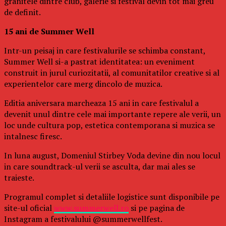
granitele dintre club, galerie si festival devin tot mai greu
de definit.
15 ani de Summer Well
Intr-un peisaj in care festivalurile se schimba constant,
Summer Well si-a pastrat identitatea: un eveniment
construit in jurul curiozitatii, al comunitatilor creative si al
experientelor care merg dincolo de muzica.
Editia aniversara marcheaza 15 ani in care festivalul a
devenit unul dintre cele mai importante repere ale verii, un
loc unde cultura pop, estetica contemporana si muzica se
intalnesc firesc.
In luna august, Domeniul Stirbey Voda devine din nou locul
in care soundtrack-ul verii se asculta, dar mai ales se
traieste.
Programul complet si detaliile logistice sunt disponibile pe
site-ul oficial
www.summerwell.ro
si pe pagina de
Instagram a festivalului @summerwellfest.