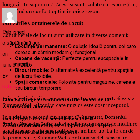
longevitate superioară. Acestea sunt izolate corespunzător,
asigurând un confort optim în orice sezon.
Utilizările Containerele de Locuit
Published
Containerele de locuit sunt utilizate în diverse domenii:
o săptămână ago
Locuințe permanente:
O soluție ideală pentru cei care
doresc un cămin modern și funcțional.
on
Cabane de vacanță:
Perfecte pentru escapadele în
natură.
iulie 31, 2026
Birouri mobile:
O alternativă excelentă pentru spațiile
By
de lucru flexibile.
Spații comerciale:
Folosite pentru magazine, cafenele
b2bseo
sau birouri temporare.
Exista festivaluri la care mergi pentru un concert. Si exista
Cum Să Alegeți Containerele de Locuit de la
Summer Well – locul in care muzica este doar inceputul.
ZHouseContainer.ro
In al doilea weekend din august (7-9 august), Domeniul
Când alegeți un container de locuit de la
Stirbey Voda din Buftea devine din nou punctul de intalnire
ZHouseContainer.ro
, este important să luați în
al celor care cauta mai mult decat un line-up. La 15 ani de
considerare următoarele aspecte:
la prima editie, Summer Well continua sa defineasca un