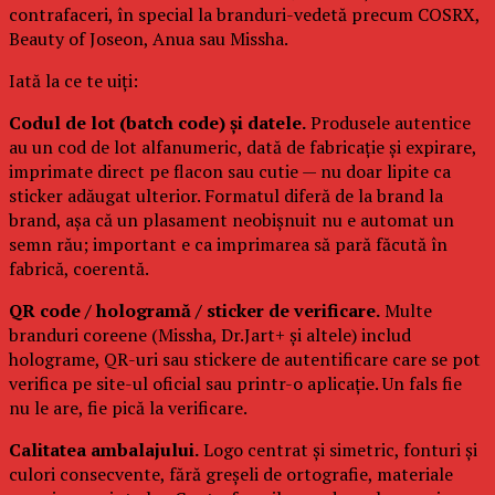
contrafaceri, în special la branduri-vedetă precum COSRX,
Beauty of Joseon, Anua sau Missha.
Iată la ce te uiți:
Codul de lot (batch code) și datele.
Produsele autentice
au un cod de lot alfanumeric, dată de fabricație și expirare,
imprimate direct pe flacon sau cutie — nu doar lipite ca
sticker adăugat ulterior. Formatul diferă de la brand la
brand, așa că un plasament neobișnuit nu e automat un
semn rău; important e ca imprimarea să pară făcută în
fabrică, coerentă.
QR code / hologramă / sticker de verificare.
Multe
branduri coreene (Missha, Dr.Jart+ și altele) includ
holograme, QR-uri sau stickere de autentificare care se pot
verifica pe site-ul oficial sau printr-o aplicație. Un fals fie
nu le are, fie pică la verificare.
Calitatea ambalajului.
Logo centrat și simetric, fonturi și
culori consecvente, fără greșeli de ortografie, materiale