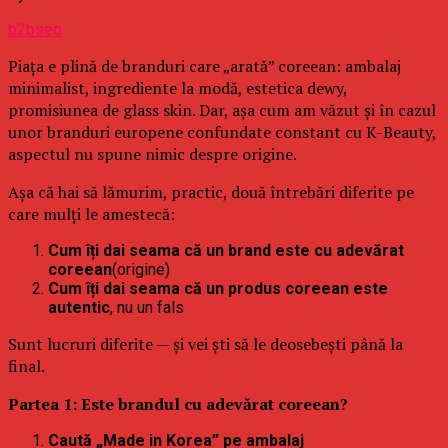
b2bseo
Piața e plină de branduri care „arată” coreean: ambalaj
minimalist, ingrediente la modă, estetica dewy,
promisiunea de glass skin. Dar, așa cum am văzut și în cazul
unor branduri europene confundate constant cu K-Beauty,
aspectul nu spune nimic despre origine.
Așa că hai să lămurim, practic, două întrebări diferite pe
care mulți le amestecă:
Cum îți dai seama că un brand este cu adevărat
coreean
(origine)
Cum îți dai seama că un produs coreean este
autentic
, nu un fals
Sunt lucruri diferite — și vei ști să le deosebești până la
final.
Partea 1: Este brandul cu adevărat coreean?
Caută „Made in Korea” pe ambalaj