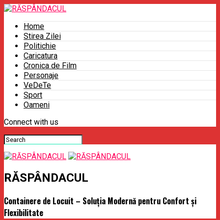
Home
Stirea Zilei
Politichie
Caricatura
Cronica de Film
Personaje
VeDeTe
Sport
Oameni
Connect with us
RĂSPÂNDACUL
Containere de Locuit – Soluția Modernă pentru Confort și
Flexibilitate