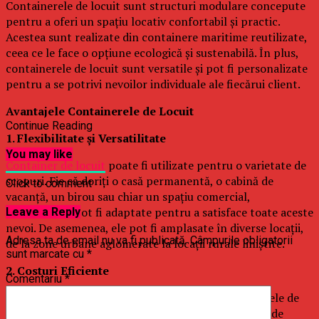
Containerele de locuit sunt structuri modulare concepute
pentru a oferi un spațiu locativ confortabil și practic.
Acestea sunt realizate din containere maritime reutilizate,
ceea ce le face o opțiune ecologică și sustenabilă. În plus,
containerele de locuit sunt versatile și pot fi personalizate
pentru a se potrivi nevoilor individuale ale fiecărui client.
Avantajele Containerele de Locuit
Continue Reading
1. Flexibilitate și Versatilitate
You may like
Container de locuit
poate fi utilizate pentru o varietate de
scopuri. Fie că doriți o casă permanentă, o cabină de
Click to comment
vacanță, un birou sau chiar un spațiu comercial,
containerele pot fi adaptate pentru a satisface toate aceste
Leave a Reply
nevoi. De asemenea, ele pot fi amplasate în diverse locații,
Adresa ta de email nu va fi publicată.
Câmpurile obligatorii
de la zone urbane aglomerate la locații rurale liniștite.
sunt marcate cu
*
2. Costuri Eficiente
Comentariu
*
Comparativ cu construcțiile tradiționale, containerele de
locuit sunt o opțiune mult mai accesibilă din punct de