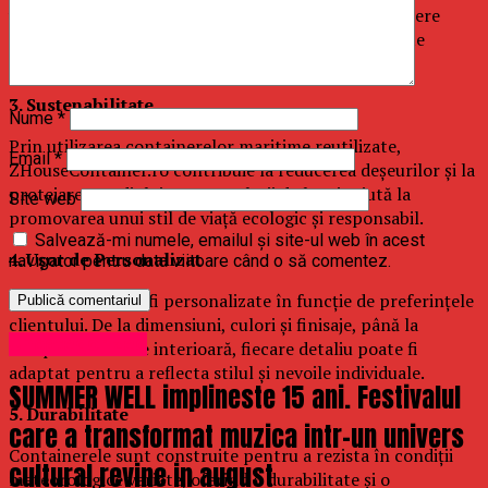
vedere financiar. Costurile de construcție și întreținere
sunt reduse, iar timpul necesar pentru instalare este
semnificativ mai scurt.
3. Sustenabilitate
Nume
*
Prin utilizarea containerelor maritime reutilizate,
Email
*
ZHouseContainer.ro contribuie la reducerea deșeurilor și la
protejarea mediului. Aceste soluții de locuit ajută la
Site web
promovarea unui stil de viață ecologic și responsabil.
Salvează-mi numele, emailul și site-ul web în acest
4. Ușor de Personalizat
navigator pentru data viitoare când o să comentez.
Containerele pot fi personalizate în funcție de preferințele
clientului. De la dimensiuni, culori și finisaje, până la
Uncategorized
compartimentare interioară, fiecare detaliu poate fi
adaptat pentru a reflecta stilul și nevoile individuale.
SUMMER WELL implineste 15 ani. Festivalul
5. Durabilitate
care a transformat muzica intr-un univers
Containerele sunt construite pentru a rezista în condiții
cultural revine in august
meteorologice variate, oferind o durabilitate și o