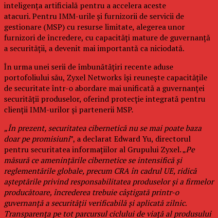
inteligența artificială pentru a accelera aceste
atacuri. Pentru IMM-urile și furnizorii de servicii de
gestionare (MSP) cu resurse limitate, alegerea unor
furnizori de încredere, cu capacități mature de guvernanță
a securității, a devenit mai importantă ca niciodată.
În urma unei serii de îmbunătățiri recente aduse
portofoliului său, Zyxel Networks își reunește capacitățile
de securitate într-o abordare mai unificată a guvernanței
securității produselor, oferind protecție integrată pentru
clienții IMM-urilor și partenerii MSP.
„În prezent, securitatea cibernetică nu se mai poate baza
doar pe promisiuni
”, a declarat Edward Yu, directorul
pentru securitatea informațiilor al Grupului Zyxel. „
Pe
măsură ce amenințările cibernetice se intensifică și
reglementările globale, precum CRA în cadrul UE, ridică
așteptările privind responsabilitatea produselor și a firmelor
producătoare, încrederea trebuie câștigată printr-o
guvernanță a securității verificabilă și aplicată zilnic.
Transparența pe tot parcursul ciclului de viață al produsului