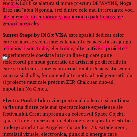
encore. Lor li se alatura si nume precum DE’WAYNE, Noga
Up Next
Erez sau Jalen Ngonda, trei dintre cele mai interesante voci
ale muzicii contemporane, acoperind o paleta larga de
Containere Modulare: Soluția Perfectă pentru Spații Flexibile cu
genuri muzicale.
ZHouseContainer.ro
Sunset Stage by ING x VISA
este spatiul dedicat celor
Don't Miss
care urmaresc scena muzicala inainte ca aceasta sa ajunga
Containere Comerciale pentru Afacerea Ta – Flexibilitate și Eficiență
in mainstream. Indie, electronic, alternative si proiecte
experimentale coexista intr-un line-up care pune
reflectorul pe noua generatie de artisti si pe directiile in
care se indreapta muzica internationala. Pe aceasta scena
va urca si 2hollis, fenomenul alternativ al noii generatii, dar
si proiecte muzicale precum ZEP, Chalk sau duo-ul
napolitan Nu Genea.
Electro Punk Club
revine pentru al doilea an si continua
sa fie una dintre cele mai spectaculoase experiente ale
festivalului. Creat impreuna cu colectivul Space Objekt,
spatiul functioneaza ca un club imersiv inspirat de estetica
underground a Los Angeles-ului anilor ’70. Fatade neon,
instalatii vizuale, electronica, punk si o energie care