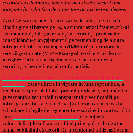
securitatea cibernetică devin tot mai stricte, securitatea
integrată încă din faza de proiectare nu mai este o alegere.
Zyxel Networks, lider în furnizarea de soluții de rețea în
cloud sigure și bazate pe IA, a anunțat astăzi framework-ul
său îmbunătățit de guvernanță a securității produselor,
consolidându-și angajamentul pe termen lung de a ajuta
întreprinderile mici și mijlocii (IMM-uri) și furnizorii de
servicii gestionate (MSP – Managed Service Provider) să
navigheze într-un peisaj din ce în ce mai complex al
securității cibernetice și al conformității.
Legea UE privind reziliența cibernetică (Cyber Resilience
Act – CRA)
, care va intra în vigoare în luna septembrie, a
redefinit responsabilitatea privind produsele, impunând o
guvernanță a securității transparentă și verificabilă pe
întreaga durată a ciclului de viață al produsului. Această
schimbare în legile de reglementare survine în contextul în
care
un studiu realizat de Mandiant
evidențiază
vulnerabilitățile software ca fiind principala cale de atac
inițial, subliniind că actorii rău intenționați utilizează acum