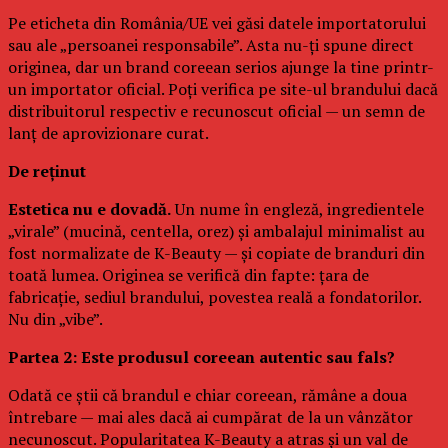
Pe eticheta din România/UE vei găsi datele importatorului
sau ale „persoanei responsabile”. Asta nu-ți spune direct
originea, dar un brand coreean serios ajunge la tine printr-
un importator oficial. Poți verifica pe site-ul brandului dacă
distribuitorul respectiv e recunoscut oficial — un semn de
lanț de aprovizionare curat.
De reținut
Estetica nu e dovadă.
Un nume în engleză, ingredientele
„virale” (mucină, centella, orez) și ambalajul minimalist au
fost normalizate de K-Beauty — și copiate de branduri din
toată lumea. Originea se verifică din fapte: țara de
fabricație, sediul brandului, povestea reală a fondatorilor.
Nu din „vibe”.
Partea 2: Este produsul coreean autentic sau fals?
Odată ce știi că brandul e chiar coreean, rămâne a doua
întrebare — mai ales dacă ai cumpărat de la un vânzător
necunoscut. Popularitatea K-Beauty a atras și un val de