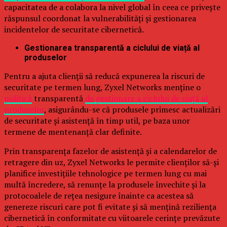
capacitatea de a colabora la nivel global în ceea ce privește
răspunsul coordonat la vulnerabilități și gestionarea
incidentelor de securitate cibernetică.
Gestionarea transparentă a ciclului de viață al
produselor
Pentru a ajuta clienții să reducă expunerea la riscuri de
securitate pe termen lung, Zyxel Networks menține o
politică
transparentă
de gestionare a ciclului de viață al
produselor
, asigurându-se că produsele primesc actualizări
de securitate și asistență în timp util, pe baza unor
termene de mentenanță clar definite.
Prin transparența fazelor de asistență și a calendarelor de
retragere din uz, Zyxel Networks le permite clienților să-și
planifice investițiile tehnologice pe termen lung cu mai
multă încredere, să renunțe la produsele învechite și la
protocoalele de rețea nesigure înainte ca acestea să
genereze riscuri care pot fi evitate și să mențină reziliența
cibernetică în conformitate cu viitoarele cerințe prevăzute