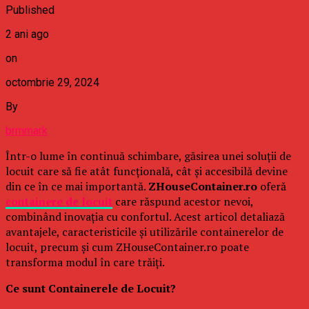
Published
2 ani ago
on
octombrie 29, 2024
By
brmmark
Într-o lume în continuă schimbare, găsirea unei soluții de
locuit care să fie atât funcțională, cât și accesibilă devine
din ce în ce mai importantă.
ZHouseContainer.ro
oferă
containere de locuit
care răspund acestor nevoi,
combinând inovația cu confortul. Acest articol detaliază
avantajele, caracteristicile și utilizările containerelor de
locuit, precum și cum ZHouseContainer.ro poate
transforma modul în care trăiți.
Ce sunt Containerele de Locuit?