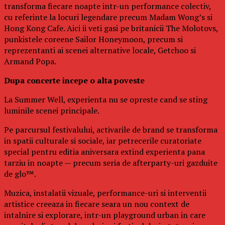
transforma fiecare noapte intr-un performance colectiv,
cu referinte la locuri legendare precum Madam Wong’s si
Hong Kong Cafe. Aici ii veti gasi pe britanicii The Molotovs,
punkistele coreene Sailor Honeymoon, precum si
reprezentanti ai scenei alternative locale, Getchoo si
Armand Popa.
Dupa concerte incepe o alta poveste
La Summer Well, experienta nu se opreste cand se sting
luminile scenei principale.
Pe parcursul festivalului, activarile de brand se transforma
in spatii culturale si sociale, iar petrecerile curatoriate
special pentru editia aniversara extind experienta pana
tarziu in noapte — precum seria de afterparty-uri gazduite
de glo™.
Muzica, instalatii vizuale, performance-uri si interventii
artistice creeaza in fiecare seara un nou context de
intalnire si explorare, intr-un playground urban in care