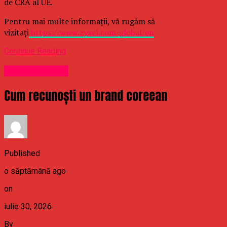
de CRA al UE.
Pentru mai multe informații, vă rugăm să
vizitați
https://www.zyxel.com/global/en
Continue Reading
Uncategorized
Cum recunoști un brand coreean
Published
o săptămână ago
on
iulie 30, 2026
By