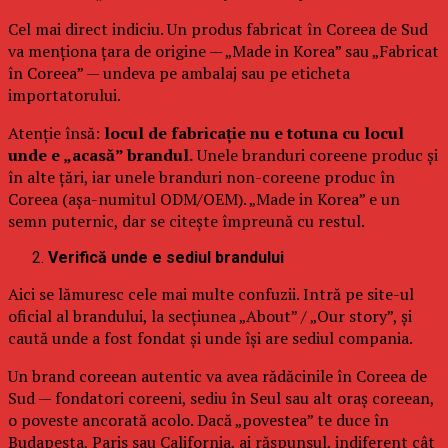
Cel mai direct indiciu. Un produs fabricat în Coreea de Sud
va menționa țara de origine — „Made in Korea” sau „Fabricat
în Coreea” — undeva pe ambalaj sau pe eticheta
importatorului.
Atenție însă:
locul de fabricație nu e totuna cu locul
unde e „acasă” brandul.
Unele branduri coreene produc și
în alte țări, iar unele branduri non-coreene produc în
Coreea (așa-numitul ODM/OEM). „Made in Korea” e un
semn puternic, dar se citește împreună cu restul.
Verifică unde e sediul brandului
Aici se lămuresc cele mai multe confuzii. Intră pe site-ul
oficial al brandului, la secțiunea „About” / „Our story”, și
caută unde a fost fondat și unde își are sediul compania.
Un brand coreean autentic va avea rădăcinile în Coreea de
Sud — fondatori coreeni, sediu în Seul sau alt oraș coreean,
o poveste ancorată acolo. Dacă „povestea” te duce în
Budapesta, Paris sau California, ai răspunsul, indiferent cât