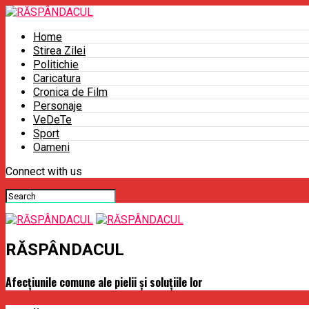
Home
Stirea Zilei
Politichie
Caricatura
Cronica de Film
Personaje
VeDeTe
Sport
Oameni
Connect with us
RĂSPÂNDACUL
Afecțiunile comune ale pielii și soluțiile lor