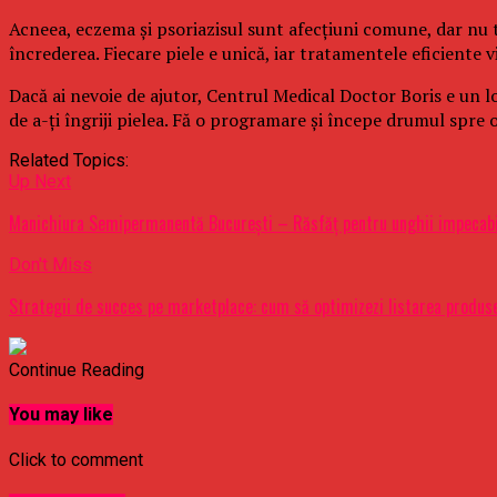
Acneea, eczema și psoriazisul sunt afecțiuni comune, dar nu treb
încrederea. Fiecare piele e unică, iar tratamentele eficiente v
Dacă ai nevoie de ajutor, Centrul Medical Doctor Boris e un l
de a-ți îngriji pielea. Fă o programare și începe drumul spre o 
Related Topics:
Up Next
Manichiura Semipermanentă București – Răsfăț pentru unghii impecabi
Don't Miss
Strategii de succes pe marketplace: cum să optimizezi listarea produse
Continue Reading
You may like
Click to comment