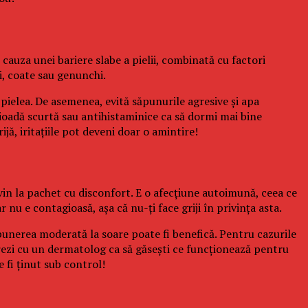
cauza unei bariere slabe a pielii, combinată cu factori
ni, coate sau genunchi.
pielea. De asemenea, evită săpunurile agresive și apa
ioadă scurtă sau antihistaminice ca să dormi mai bine
ijă, iritațiile pot deveni doar o amintire!
vin la pachet cu disconfort. E o afecțiune autoimună, ceea ce
nu e contagioasă, așa că nu-ți face griji în privința asta.
xpunerea moderată la soare poate fi benefică. Pentru cazurile
crezi cu un dermatolog ca să găsești ce funcționează pentru
e fi ținut sub control!