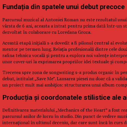
Fundația din spatele unui debut precoce
Parcursul muzical al Antoniei Roman nu este rezultatul unui a
vârsta de 6 ani, aceasta a intrat pentru prima dată într-un st
dezvoltat în colaborare cu Loredana Groza.
Această etapă inițială s-a dovedit a fi pilonul central al evo
mentor pe termen lung. Relația profesională dintre cele două
rafina tehnica vocală și pentru a explora noi valențe interpre
unor cover-uri la exprimarea propriilor idei textuale și comp
Trecerea spre zona de songwriting s-a produs organic în perio
debut, intitulat „Save Me”. Lansarea piesei nu doar că a validat
un proiect mult mai ambițios: structurarea unui album comple
Producția și coordonatele stilistice ale 
Definitivarea materialului „Mechanics of the Heart” a fost rea
parcursul anilor de lucru în studio. Din punct de vedere muzi
internațional în ultimul deceniu, dar care sunt încă în curs 