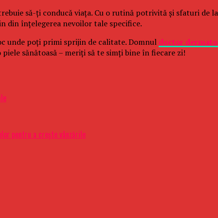
uie să-ți conducă viața. Cu o rutină potrivită și sfaturi de la u
in din înțelegerea nevoilor tale specifice.
oc unde poți primi sprijin de calitate. Domnul
doctor dermato
piele sănătoasă – meriți să te simți bine în fiecare zi!
le
lor pentru a crește vânzările