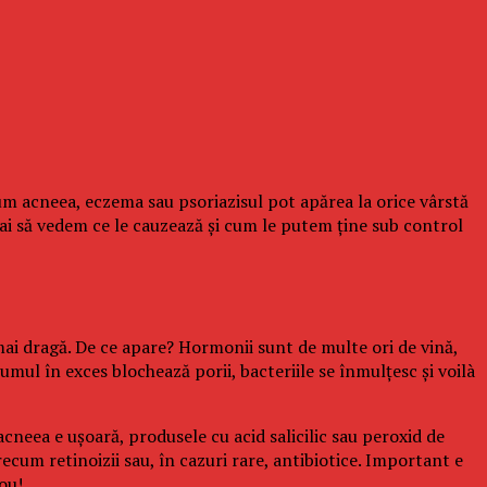
cum acneea, eczema sau psoriazisul pot apărea la orice vârstă
 Hai să vedem ce le cauzează și cum le putem ține sub control
mai dragă. De ce apare? Hormonii sunt de multe ori de vină,
umul în exces blochează porii, bacteriile se înmulțesc și voilà
cneea e ușoară, produsele cu acid salicilic sau peroxid de
um retinoizii sau, în cazuri rare, antibiotice. Important e
nou!