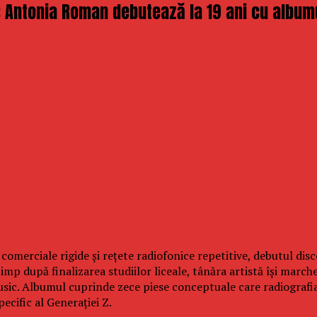
 Antonia Roman debutează la 19 ani cu album
comerciale rigide și rețete radiofonice repetitive, debutul d
timp după finalizarea studiilor liceale, tânăra artistă își mar
Music. Albumul cuprinde zece piese conceptuale care radiografi
pecific al Generației Z.