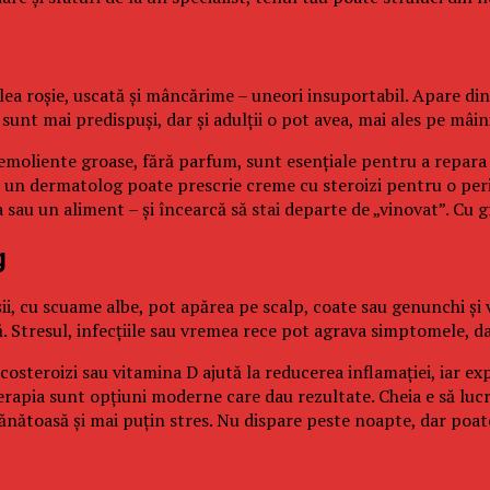
ea roșie, uscată și mâncărime – uneori insuportabil. Apare din 
i sunt mai predispuși, dar și adulții o pot avea, mai ales pe mâi
emoliente groase, fără parfum, sunt esențiale pentru a repara 
, un dermatolog poate prescrie creme cu steroizi pentru o per
 sau un aliment – și încearcă să stai departe de „vinovat”. Cu gr
g
ii, cu scuame albe, pot apărea pe scalp, coate sau genunchi și 
 Stresul, infecțiile sau vremea rece pot agrava simptomele, dar 
costeroizi sau vitamina D ajută la reducerea inflamației, iar e
oterapia sunt opțiuni moderne care dau rezultate. Cheia e să lu
 sănătoasă și mai puțin stres. Nu dispare peste noapte, dar poat