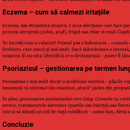
Eczema – cum să calmezi iritațiile
Eczema, sau dermatita atopică, e acea afecțiune care face piel
precum alergenii (polen, praf), frigul sau chiar stresul. Copii
Te întrebi cum o calmezi? Primul pas e hidratarea – cremele 
fierbinte, care usucă și mai mult. Dacă mâncărimea e intensă
noaptea. Și nu uita: identifică ce o declanșează – poate fi lâna
Psoriazisul – gestionarea pe termen lun
Psoriazisul e mai mult decât o problemă estetică – plăcile roș
înseamnă că sistemul tău imunitar „atacă” pielea din greșeală.
În plus, gestionarea psoriazisului cere timp. Cremele cu corti
severe, tratamentele sistemice (pastile sau injecții) sau fot
tine și să adopți un stil de viață echilibrat – somn bun, dietă
Concluzie