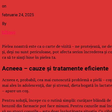
on
februarie 24, 2025
By
b2bseo
Pielea noastră este ca o carte de vizită – ne protejează, ne d
și, deși nu sunt periculoase, pot afecta serios încrederea și 
ca să te simți bine în pielea ta.
Acneea – cauze și tratamente eficiente
Acneea e, probabil, cea mai cunoscută problemă a pielii – coș
mai ales în adolescență, dar și stresul, dieta bogată în lacta
– apare un coș.
Pentru soluții, începe cu o rutină simplă: curățare blândă de
benzoil din farmacie pot face minuni. Pentru cazurile mai în
să nu storci coșurile – asta doar înrăutățește situația. Cu răbd