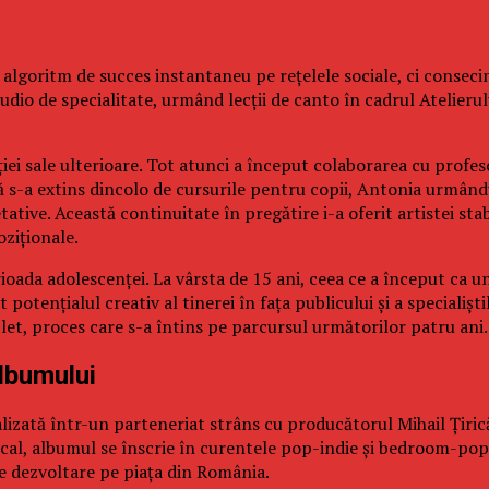
lgoritm de succes instantaneu pe rețelele sociale, ci consecin
udio de specialitate, urmând lecții de canto în cadrul Atelierul
luției sale ulterioare. Tot atunci a început colaborarea cu prof
 s-a extins dincolo de cursurile pentru copii, Antonia urmându
tative. Această continuitate în pregătire i-a oferit artistei st
oziționale.
ada adolescenței. La vârsta de 15 ani, ceea ce a început ca un
 potențialul creativ al tinerei în fața publicului și a specialiș
t, proces care s-a întins pe parcursul următorilor patru ani.
albumului
lizată într-un parteneriat strâns cu producătorul Mihail Țirică
cal, albumul se înscrie în curentele pop-indie și bedroom-pop,
de dezvoltare pe piața din România.