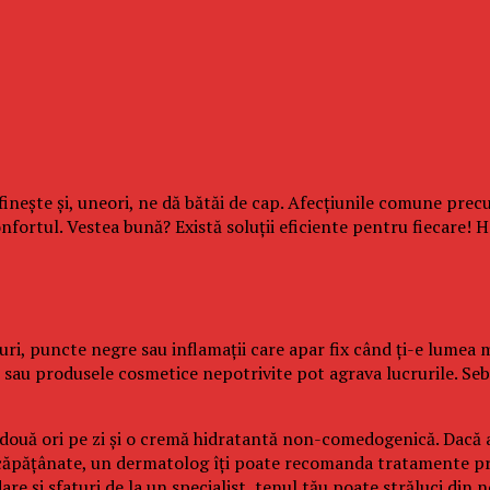
efinește și, uneori, ne dă bătăi de cap. Afecțiunile comune pre
confortul. Vestea bună? Există soluții eficiente pentru fiecare!
uri, puncte negre sau inflamații care apar fix când ți-e lumea 
te sau produsele cosmetice nepotrivite pot agrava lucrurile. Seb
 două ori pe zi și o cremă hidratantă non-comedogenică. Dacă a
căpățânate, un dermatolog îți poate recomanda tratamente prec
are și sfaturi de la un specialist, tenul tău poate străluci din 