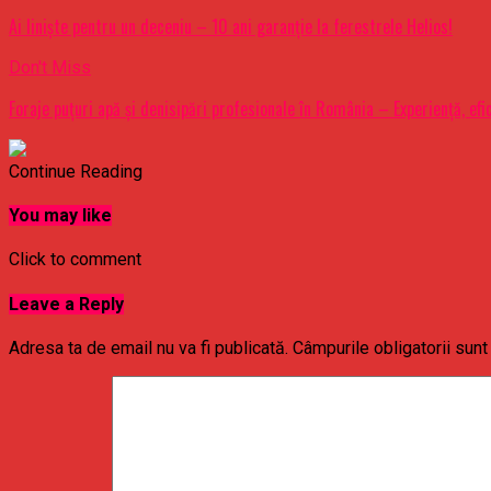
Ai liniște pentru un deceniu – 10 ani garanție la ferestrele Helios!
Don't Miss
Foraje puțuri apă și denisipări profesionale în România – Experiență, efi
Continue Reading
You may like
Click to comment
Leave a Reply
Adresa ta de email nu va fi publicată.
Câmpurile obligatorii sun