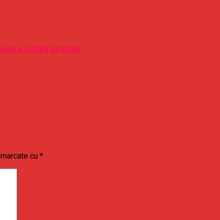
ciență și calitate garantată
t marcate cu
*