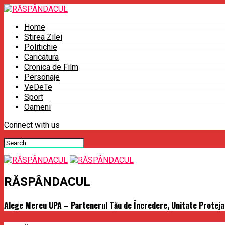
Home
Stirea Zilei
Politichie
Caricatura
Cronica de Film
Personaje
VeDeTe
Sport
Oameni
Connect with us
RĂSPÂNDACUL
Alege Mereu UPA – Partenerul Tău de Încredere, Unitate Protejat