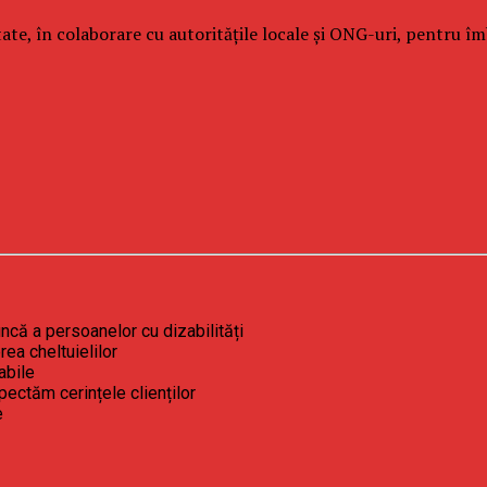
tate, în colaborare cu autoritățile locale și ONG-uri, pentru îmb
uncă a persoanelor cu dizabilități
ea cheltuielilor
abile
pectăm cerințele clienților
e