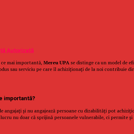
ată Autorizată
în ce mai importantă,
Mereu UPA
se distinge ca un model de ef
dus sau serviciu pe care îl achiziționați de la noi contribuie di
te importantă?
e angajați și nu angajează persoane cu dizabilități pot achiziți
lucru nu doar că sprijină persoanele vulnerabile, ci permite și