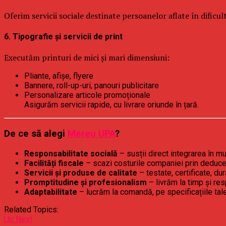
Oferim servicii sociale destinate persoanelor aflate în dificul
6. Tipografie și servicii de print
Executăm printuri de mici și mari dimensiuni:
Pliante, afișe, flyere
Bannere, roll-up-uri, panouri publicitare
Personalizare articole promoționale
Asigurăm servicii rapide, cu livrare oriunde în țară.
De ce să alegi
Mereu UPA
?
Responsabilitate socială
– susții direct integrarea în m
Facilități fiscale
– scazi costurile companiei prin deducer
Servicii și produse de calitate
– testate, certificate, dur
Promptitudine și profesionalism
– livrăm la timp și res
Adaptabilitate
– lucrăm la comandă, pe specificațiile tal
Related Topics:
Up Next