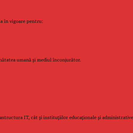
ia în vigoare pentru:
ătatea umană și mediul înconjurător.
ructura IT, cât și instituțiilor educaționale și administrative