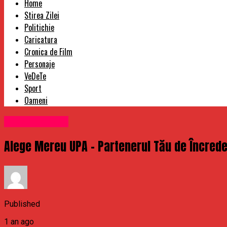
Home
Stirea Zilei
Politichie
Caricatura
Cronica de Film
Personaje
VeDeTe
Sport
Oameni
Uncategorized
Alege Mereu UPA – Partenerul Tău de Încreder
Published
1 an ago