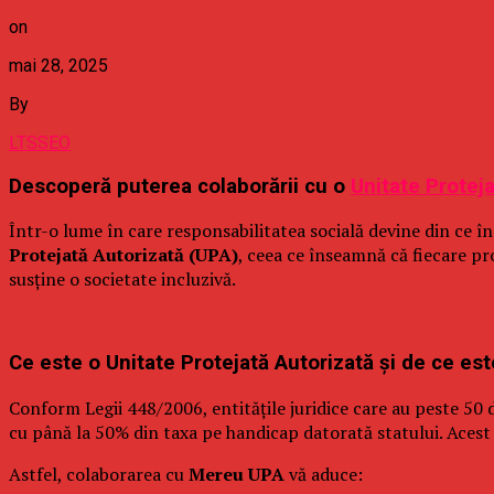
on
mai 28, 2025
By
LTSSEO
Descoperă puterea colaborării cu o
Unitate Protej
Într-o lume în care responsabilitatea socială devine din ce 
Protejată Autorizată (UPA)
, ceea ce înseamnă că fiecare pro
susține o societate incluzivă.
Ce este o Unitate Protejată Autorizată și de ce es
Conform Legii 448/2006, entitățile juridice care au peste 50 d
cu până la 50% din taxa pe handicap datorată statului. Acest 
Astfel, colaborarea cu
Mereu UPA
vă aduce: