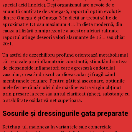
special acid linoleic). Deși organismul are nevoie de o
anumită cantitate de Omega-6, raportul optim evolutiv
dintre Omega-6 și Omega-3 în dietă ar trebui să fie de
aproximativ 1:1 sau maximum 4:1. În dieta modernă, din
cauza utilizării omniprezente a acestor uleiuri rafinate,
raportul atinge deseori valori alarmante de 15:1 sau chiar
20:1.
Un astfel de dezechilibru profund orientează metabolismul
către o cale pro-inflamatorie constantă, stimulând sinteza
de eicosanoide inflamatorii care agresează endoteliul
vascular, crescând riscul cardiovascular și fragilizând
membranele celulare. Pentru gătit și asezonare, opțiunile
mele ferme rămân uleiul de măsline extra virgin obținut
prin presare la rece sau untul clarificat (ghee), substanțe cu
o stabilitate oxidativă net superioară.
Sosurile și dressingurile gata preparate
Ketchup-ul, maioneza în variantele sale comerciale