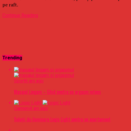
pe raft.
Continue Reading
Trending
Sport
6 ani ago
Masajul Lingam – Ghid pentru un orgasm intens
Oameni
4 ani ago
Soluții de iluminare Logic Light pentru un apartament