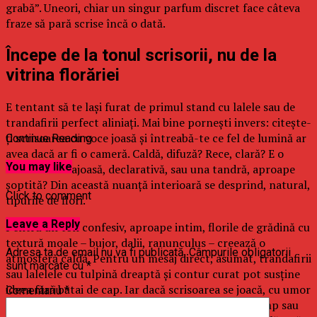
grabă”. Uneori, chiar un singur parfum discret face câteva
fraze să pară scrise încă o dată.
Începe de la tonul scrisorii, nu de la
vitrina florăriei
E tentant să te lași furat de primul stand cu lalele sau de
trandafirii perfect aliniați. Mai bine pornești invers: citește-
ți scrisoarea cu voce joasă și întreabă-te ce fel de lumină ar
Continue Reading
avea dacă ar fi o cameră. Caldă, difuză? Rece, clară? E o
You may like
scrisoare curajoasă, declarativă, sau una tandră, aproape
șoptită? Din această nuanță interioară se desprind, natural,
Click to comment
tipurile de flori.
Leave a Reply
Pentru un ton confesiv, aproape intim, florile de grădină cu
textură moale – bujor, dalii, ranunculus – creează o
Adresa ta de email nu va fi publicată.
Câmpurile obligatorii
atmosferă caldă. Pentru un mesaj direct, asumat, trandafirii
sunt marcate cu
*
sau lalelele cu tulpină dreaptă și contur curat pot susține
ideea fără bătai de cap. Iar dacă scrisoarea se joacă, cu umor
Comentariu
*
și ironie tandră, liliacul, freziile, margaretele de câmp sau