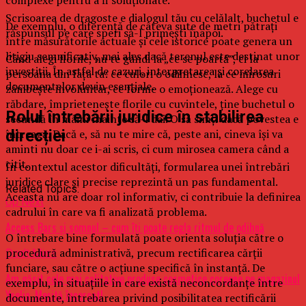
complexe pentru a fi soluționate.
Scrisoarea de dragoste e dialogul tău cu celălalt, buchetul e
De exemplu, o diferență de câteva sute de metri pătrați
răspunsul pe care speri să-l primești înapoi.
între măsurătorile actuale și cele istorice poate genera un
litigiu semnificativ, mai ales dacă terenul este destinat unor
Când alegi florile, nu te gândi la „ce se poartă”, ci la
investiții. În astfel de cazuri, interpretarea și corelarea
persoana din fața ta: ce culori o odihnesc, la ce mirosuri
documentelor devin esențiale.
zâmbește involuntar, ce forme o emoționează. Alege cu
răbdare, împrietenește florile cu cuvintele, ține buchetul o
Rolul întrebării juridice în stabilirea
secundă în mâini înainte să-l dai. O să simți dacă povestea e
întreagă. Dacă e, să nu te mire că, peste ani, cineva își va
direcției
aminti nu doar ce i-ai scris, ci cum mirosea camera când a
citit.
În contextul acestor dificultăți, formularea unei întrebări
juridice clare și precise reprezintă un pas fundamental.
Related Topics:
Aceasta nu are doar rol informativ, ci contribuie la definirea
Up Next
cadrului în care va fi analizată problema.
Access Bars și somnul – cum îți poate regla ritmul de odihnă
O întrebare bine formulată poate orienta soluția către o
procedură administrativă, precum rectificarea cărții
Don't Miss
funciare, sau către o acțiune specifică în instanță. De
Am găsit cele mai calitative produse cosmetice coreene pe magazinul
exemplu, în situațiile în care există neconcordanțe între
Yselia. Merită încercat!
documente, întrebarea privind posibilitatea rectificării