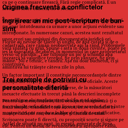
ca pe o continuare firească. Fără regie complicată. E un
Originea frecventă a conflictelor
moment între oameni, nu o scenă.
Contrar percepției generale, conflictele legate de terenuri
Îngrijirea: un mic post-scriptum de bun-
nu apar întotdeauna ca urmare a unor acțiuni evidente sau
simț
intenționate. În numeroase cazuri, acestea sunt rezultatul
unor erori sau omisiuni din documentația juridică ori
Florile au nevoie de tăiere în unghi, de apă curată și de o
cadastrală, care rămân neobservate ani la rând. Problemele
vază spălată cu grijă. Spune-i asta în două cuvinte, poate pe
ies la suprafață, de obicei, în momentul în care proprietarul
verso-ul plicului: „Taie tulpinile un pic și schimbă apa
încearcă să valorifice terenul, fie prin vânzare, fie prin
mâine.” Nu e tehnic, e tandru. Așa nu doar buchetul, ci și
construire.
amintirea lui trăiește câteva zile în plus.
Un factor important îl constituie neconcordanțele dintre
Trei exemple de potriviri cu
situația din teren și cea din documentele oficiale. Aceste
personalitate diferită
discrepanțe pot avea origini diverse, de la măsurători
inexacte efectuate în trecut până la descrieri incomplete
sau ambigue ale amplasamentului. În mod similar,
Pentru un mesaj hotărât, fără ocolișuri, imaginează-ți o
succesiunile nefinalizate sau lipsa unor acorduri clare între
frază simplă: trandafiri roșii accent, între trandafiri în
moștenitori pot conduce la blocaje juridice semnificative.
nuanțe calde de roz, cu eucalipt și frunză de salal.
Scrisoarea poate fi directă, cu propoziții scurte și sigure pe
Astfel de situații nu sunt, în esență, generate de lipsa
ele. Pentru un mesaj de recunoștință și apropiere caldă,