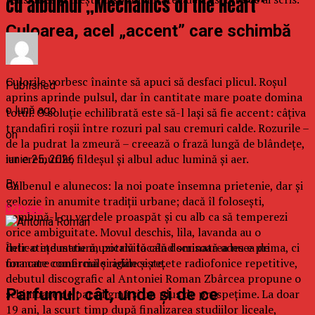
cu albumul „Mechanics of the Heart”
Culoarea, acel „accent” care schimbă
tot
Culorile vorbesc înainte să apuci să desfaci plicul. Roșul
Published
aprins aprinde pulsul, dar în cantitate mare poate domina
o lună ago
totul. O soluție echilibrată este să-l lași să fie accent: câțiva
trandafiri roșii între rozuri pal sau cremuri calde. Rozurile –
on
de la pudrat la zmeură – creează o frază lungă de blândețe,
iar cremurile, fildeșul și albul aduc lumină și aer.
iunie 25, 2026
By
Galbenul e alunecos: la noi poate însemna prietenie, dar și
gelozie în anumite tradiții urbane; dacă îl folosești,
b2bseo
combină-l cu verdele proaspăt și cu alb ca să temperezi
orice ambiguitate. Movul deschis, lila, lavanda au o
Într-o industrie muzicală locală dominată adesea de
delicatețe matură, potrivită când scrisoarea nu e prima, ci
formate comerciale rigide și rețete radiofonice repetitive,
una care confirmă și adâncește.
debutul discografic al Antoniei Roman Zbârcea propune o
Parfumul: cât, unde și de ce
schimbare de paradigmă și un plus de prospețime. La doar
19 ani, la scurt timp după finalizarea studiilor liceale,