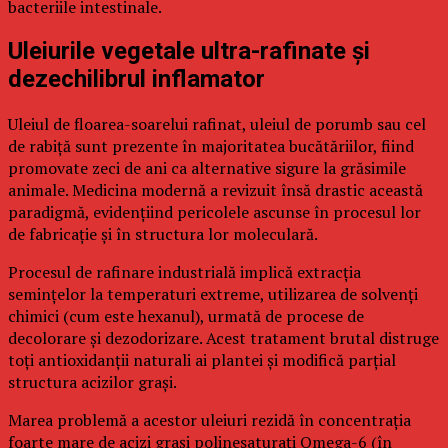
bacteriile intestinale.
Uleiurile vegetale ultra-rafinate și
dezechilibrul inflamator
Uleiul de floarea-soarelui rafinat, uleiul de porumb sau cel
de rabiță sunt prezente în majoritatea bucătăriilor, fiind
promovate zeci de ani ca alternative sigure la grăsimile
animale. Medicina modernă a revizuit însă drastic această
paradigmă, evidențiind pericolele ascunse în procesul lor
de fabricație și în structura lor moleculară.
Procesul de rafinare industrială implică extracția
semințelor la temperaturi extreme, utilizarea de solvenți
chimici (cum este hexanul), urmată de procese de
decolorare și dezodorizare. Acest tratament brutal distruge
toți antioxidanții naturali ai plantei și modifică parțial
structura acizilor grași.
Marea problemă a acestor uleiuri rezidă în concentrația
foarte mare de acizi grași polinesaturați Omega-6 (în