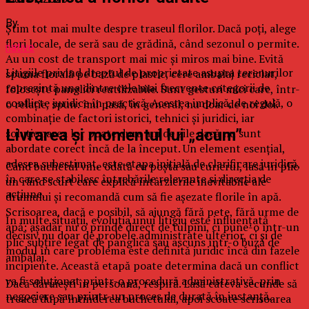
By
Știm tot mai multe despre traseul florilor. Dacă poți, alege
flori locale, de seră sau de grădină, când sezonul o permite.
native
Au un cost de transport mai mic și miros mai bine. Evită
Litigiile privind dreptul de proprietate asupra terenurilor
spuma florală pe bază de plastic, cere ambalaj reciclat,
reprezintă una dintre cele mai frecvente categorii de
folosește panglici reutilizabile. Sunt gesturi mici care, într-
conflicte juridice în practică. Acestea implică, de regulă, o
o relație, spun: îmi pasă, în general, nu doar de noi doi.
combinație de factori istorici, tehnici și juridici, iar
soluționarea lor poate dura ani de zile dacă nu sunt
Livrarea și momentul lui „acum”
abordate corect încă de la început. Un element esențial,
adesea subestimat, este etapa inițială de clarificare juridică,
Când buchetul vine odată cu poșta sau curierul, lasă în plic
în care se stabilesc întrebările relevante și direcția de
un rând scurt care explică întârzierile inevitabile ale
acțiune.
drumului și recomandă cum să fie așezate florile în apă.
Scrisoarea, dacă e posibil, să ajungă fără pete, fără urme de
În multe situații, evoluția unui litigiu este influențată
apă; așadar nu o prinde direct de tulpini, ci pune-o într-un
decisiv nu doar de probele administrate ulterior, ci și de
plic subțire legat de panglică sau ascuns într-o buză de
modul în care problema este definită juridic încă din fazele
ambalaj.
incipiente. Această etapă poate determina dacă un conflict
va fi soluționat printr-o procedură administrativă, prin
Dacă dăruiești în persoană, respiră. Lasă câteva secunde să
negociere sau printr-un proces de durată în instanță.
treacă după întinderea buchetului, apoi scoate scrisoarea