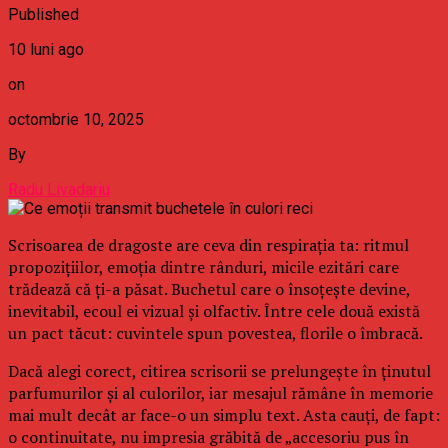
Published
10 luni ago
on
octombrie 10, 2025
By
Radu Livadariu
Scrisoarea de dragoste are ceva din respirația ta: ritmul
propozițiilor, emoția dintre rânduri, micile ezitări care
trădează că ți-a păsat. Buchetul care o însoțește devine,
inevitabil, ecoul ei vizual și olfactiv. Între cele două există
un pact tăcut: cuvintele spun povestea, florile o îmbracă.
Dacă alegi corect, citirea scrisorii se prelungește în ținutul
parfumurilor și al culorilor, iar mesajul rămâne în memorie
mai mult decât ar face-o un simplu text. Asta cauți, de fapt:
o continuitate, nu impresia grăbită de „accesoriu pus în