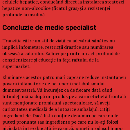
celulele hepatice, conducând direct la instalarea steatozei
hepatice non-alcoolice (ficatul gras) și a rezistenței
profunde la insulină.
Concluzie de medic specialist
Tranziția către un stil de viață cu adevărat sănătos nu
implică înfometare, restricții drastice sau numărarea
obsesivă a caloriilor. Ea începe printr-un act profund de
conștientizare și educație în fața raftului de la
supermarket.
Eliminarea acestor patru mari capcane reduce instantaneu
povara inflamatorie de pe umerii metabolismului
dumneavoastră. Vă încurajez ca de fiecare dată când
întindeți mâna după un produs pe a cărui etichetă frontală
sunt menționate promisiuni spectaculoase, să aveți
curiozitatea medicală de a întoarce ambalajul. Citiți
ingredientele. Dacă lista conține denumiri pe care nu le
puteți pronunța sau ingrediente pe care nu le-ați folosi
niciodată într-o bucătărie casnică, puneți produsul înapoi