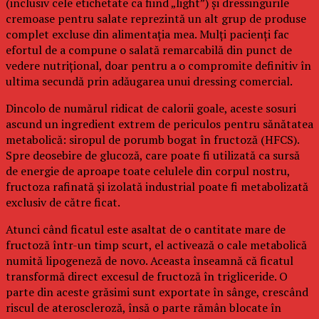
(inclusiv cele etichetate ca fiind „light”) și dressingurile
cremoase pentru salate reprezintă un alt grup de produse
complet excluse din alimentația mea. Mulți pacienți fac
efortul de a compune o salată remarcabilă din punct de
vedere nutrițional, doar pentru a o compromite definitiv în
ultima secundă prin adăugarea unui dressing comercial.
Dincolo de numărul ridicat de calorii goale, aceste sosuri
ascund un ingredient extrem de periculos pentru sănătatea
metabolică: siropul de porumb bogat în fructoză (HFCS).
Spre deosebire de glucoză, care poate fi utilizată ca sursă
de energie de aproape toate celulele din corpul nostru,
fructoza rafinată și izolată industrial poate fi metabolizată
exclusiv de către ficat.
Atunci când ficatul este asaltat de o cantitate mare de
fructoză într-un timp scurt, el activează o cale metabolică
numită lipogeneză de novo. Aceasta înseamnă că ficatul
transformă direct excesul de fructoză în trigliceride. O
parte din aceste grăsimi sunt exportate în sânge, crescând
riscul de ateroscleroză, însă o parte rămân blocate în