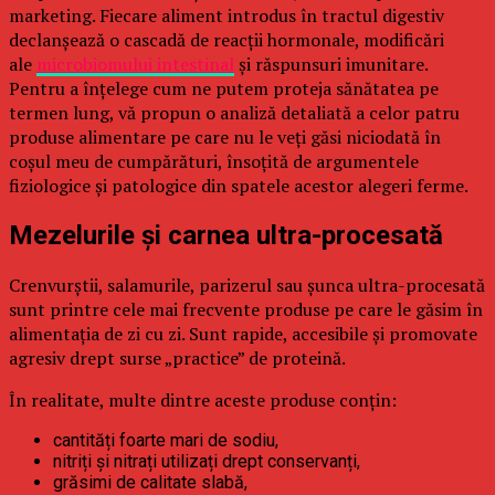
marketing. Fiecare aliment introdus în tractul digestiv
declanșează o cascadă de reacții hormonale, modificări
ale
microbiomului intestinal
și răspunsuri imunitare.
Pentru a înțelege cum ne putem proteja sănătatea pe
termen lung, vă propun o analiză detaliată a celor patru
produse alimentare pe care nu le veți găsi niciodată în
coșul meu de cumpărături, însoțită de argumentele
fiziologice și patologice din spatele acestor alegeri ferme.
Mezelurile și carnea ultra-procesată
Crenvurștii, salamurile, parizerul sau șunca ultra-procesată
sunt printre cele mai frecvente produse pe care le găsim în
alimentația de zi cu zi. Sunt rapide, accesibile și promovate
agresiv drept surse „practice” de proteină.
În realitate, multe dintre aceste produse conțin:
cantități foarte mari de sodiu,
nitriți și nitrați utilizați drept conservanți,
grăsimi de calitate slabă,