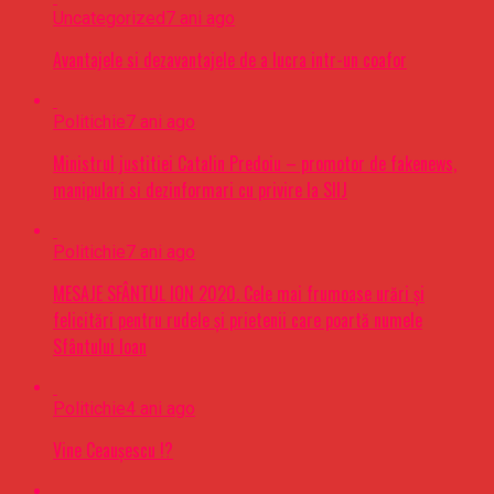
Uncategorized
7 ani ago
Avantajele si dezavantajele de a lucra intr-un coafor
Politichie
7 ani ago
Ministrul justitiei Catalin Predoiu – promotor de fakenews,
manipulari si dezinformari cu privire la SIIJ
Politichie
7 ani ago
MESAJE SFÂNTUL ION 2020. Cele mai frumoase urări şi
felicitări pentru rudele şi prietenii care poartă numele
Sfântului Ioan
Politichie
4 ani ago
Vine Ceaușescu !?