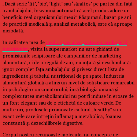
„Dacă scrie ‘fit’, ‘bio’, ‘light’ sau ‘sănătos’ pe partea din față
a ambalajului, înseamnă automat că acel produs aduce un
beneficiu real organismului meu?” Răspunsul, bazat pe ani
de practică medicală și analiză metabolică, este că aproape
niciodată.
În calitatea mea de
medic specialist gastroenterologie și
nutriționist
, vizita la supermarket nu este ghidată de
promisiunile sclipitoare ale campaniilor de marketing
alimentară, ci de o regulă de aur, nuanțată și neschimbată:
ignor complet fața ambalajului și privesc direct lista de
ingrediente și tabelul nutrițional de pe spate. Industria
alimentară globală a atins un nivel de sofisticare remarcabil
în psihologia consumatorului, însă biologia umană și
complexitatea metabolismului nu pot fi induse în eroare de
un font elegant sau de o etichetă de culoare verde. De
multe ori, produsele promovate ca fiind „healthy” sunt
exact cele care întrețin inflamația metabolică, foamea
constantă și dezechilibrele digestive.
Corpul nostru recunoaște molecule, nu concepte de