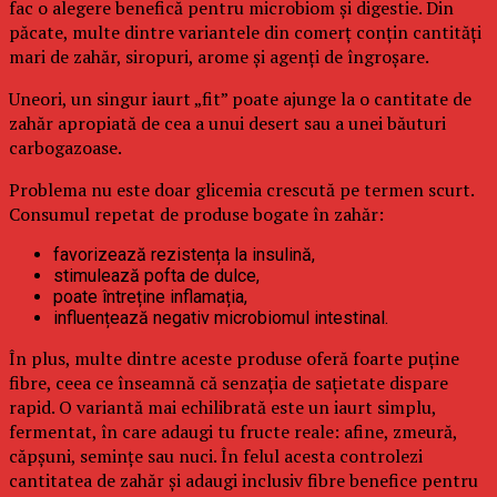
fac o alegere benefică pentru microbiom și digestie. Din
păcate, multe dintre variantele din comerț conțin cantități
mari de zahăr, siropuri, arome și agenți de îngroșare.
Uneori, un singur iaurt „fit” poate ajunge la o cantitate de
zahăr apropiată de cea a unui desert sau a unei băuturi
carbogazoase.
Problema nu este doar glicemia crescută pe termen scurt.
Consumul repetat de produse bogate în zahăr:
favorizează rezistența la insulină,
stimulează pofta de dulce,
poate întreține inflamația,
influențează negativ microbiomul intestinal.
În plus, multe dintre aceste produse oferă foarte puține
fibre, ceea ce înseamnă că senzația de sațietate dispare
rapid. O variantă mai echilibrată este un iaurt simplu,
fermentat, în care adaugi tu fructe reale: afine, zmeură,
căpșuni, semințe sau nuci. În felul acesta controlezi
cantitatea de zahăr și adaugi inclusiv fibre benefice pentru