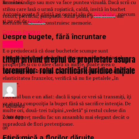
România.
accente indigo sau mov va face puntea vizuală. Dacă scrii cu
stilou care lasă o urmă roșiatică, caldă, invită în buchet
Antonia poate fi găsită pe contul său de
YouTube
, precum
rozuri, piersiciu, șampanie. Sună poate prea atent, dar
şi pe cel de
Spotify
.
lucrurile mărunte construiesc memorie.
Continue Reading
Despre bugete, fără încruntare
Oameni
E o prejudecată că doar buchetele scumpe sunt
Litigii privind dreptul de proprietate asupra
memorabile. O mână de flori de sezon, alese cu simțul
proporției și cu o idee clară în minte, poate avea o
terenurilor: rolul clarificării juridice inițiale
frumusețe dezarmantă. Caută prospețimea tulpinilor,
elasticitatea frunzelor, verifică să nu fie petalele „în
vârstă”.
Florarul bun e un aliat: dacă îi spui ce vrei să transmiți, îți
va ajusta compoziția la buget fără să sacrifice intenția. De
Published
multe ori, două-trei tulpini „vedetă” și restul culese din
zona de preț mediu fac un ansamblu mai elegant decât o
2 luni ago
supradoză de flori pretențioase.
on
Etică mică a florilor dăruite
mai 31, 2026