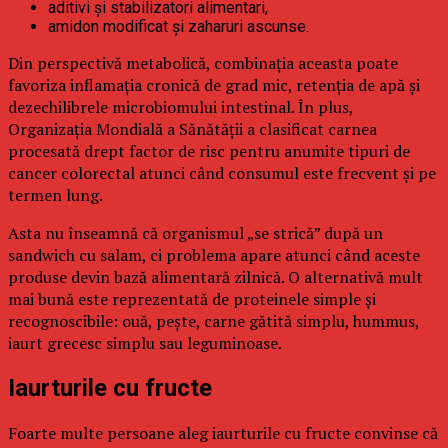
aditivi și stabilizatori alimentari,
amidon modificat și zaharuri ascunse.
Din perspectivă metabolică, combinația aceasta poate
favoriza inflamația cronică de grad mic, retenția de apă și
dezechilibrele microbiomului intestinal. În plus,
Organizația Mondială a Sănătății a clasificat carnea
procesată drept factor de risc pentru anumite tipuri de
cancer colorectal atunci când consumul este frecvent și pe
termen lung.
Asta nu înseamnă că organismul „se strică” după un
sandwich cu salam, ci problema apare atunci când aceste
produse devin bază alimentară zilnică. O alternativă mult
mai bună este reprezentată de proteinele simple și
recognoscibile: ouă, pește, carne gătită simplu, hummus,
iaurt grecesc simplu sau leguminoase.
Iaurturile cu fructe
Foarte multe persoane aleg iaurturile cu fructe convinse că