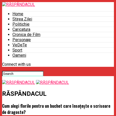
Home
Stirea Zilei
Politichie
Caricatura
Cronica de Film
Personaje
VeDeTe
Sport
Oameni
Connect with us
RĂSPÂNDACUL
Cum alegi florile pentru un buchet care însoțește o scrisoare
de dragoste?