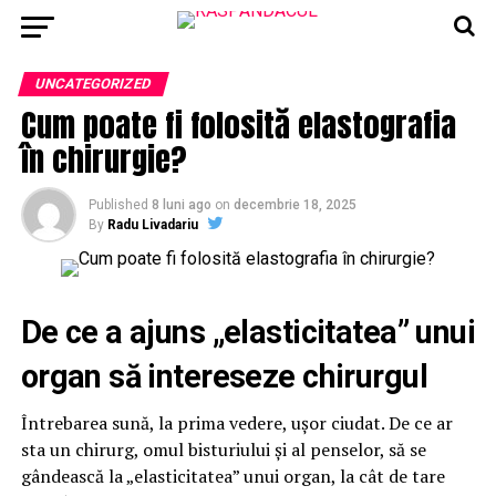
UNCATEGORIZED
Cum poate fi folosită elastografia
în chirurgie?
Published
8 luni ago
on
decembrie 18, 2025
By
Radu Livadariu
De ce a ajuns „elasticitatea” unui
organ să intereseze chirurgul
Întrebarea sună, la prima vedere, ușor ciudat. De ce ar
sta un chirurg, omul bisturiului și al penselor, să se
gândească la „elasticitatea” unui organ, la cât de tare