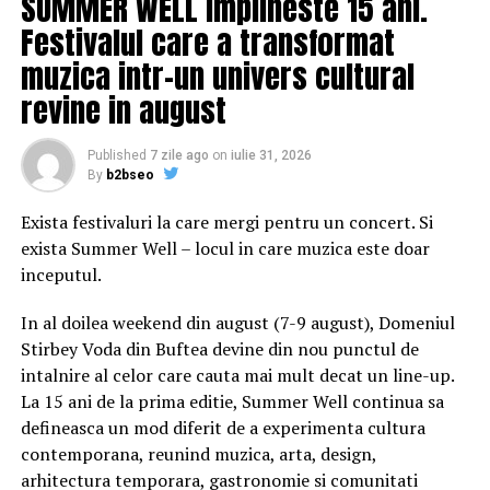
SUMMER WELL implineste 15 ani.
la ecograf, ci primim și o idee despre consistența ei, ceva
ce altădată chirurgul descoperea abia când punea
Festivalul care a transformat
efectiv mâna pe organ.
muzica intr-un univers cultural
revine in august
Dacă ne gândim la deosebirea dintre un ficat fibrozat,
tare, și unul tânăr, elastic, înțelegem imediat de ce
această informație începe să conteze atât de mult.
Published
7 zile ago
on
iulie 31, 2026
By
b2bseo
Elasticitatea poartă, în multe boli cronice, amprenta
suferinței de durată. De aceea, elastografia a început să
Exista festivaluri la care mergi pentru un concert. Si
treacă discret din zona pur diagnostică spre zona în
exista Summer Well – locul in care muzica este doar
care se iau decizii chirurgicale.
inceputul.
Cum funcționează, pe scurt,
In al doilea weekend din august (7-9 august), Domeniul
Stirbey Voda din Buftea devine din nou punctul de
elastografia?
intalnire al celor care cauta mai mult decat un line-up.
La 15 ani de la prima editie, Summer Well continua sa
Fără să ne afundăm în formule și fizică, ideea de bază
defineasca un mod diferit de a experimenta cultura
este destul de ușor de prins.
contemporana, reunind muzica, arta, design,
arhitectura temporara, gastronomie si comunitati
Aparatul de ecografie trimite mici unde mecanice în