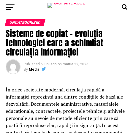
UNCATEGORIZED
Sisteme de copiat – evoluția
tehnologiei care a schimbat
circulația informației
Published
5 luni ago
on
martie 22, 2026
By
Media
În orice societate modernă, circulația rapidă a
informației reprezintă una dintre condițiile de bază ale
dezvoltării. Documentele administrative, materialele
educaționale, contractele, proiectele tehnice și arhivele
personale au nevoie de metode eficiente prin care să
poată fi reproduse clar, rapid și în siguranță. În acest
context, sistemele de copiat au devenit o componentă