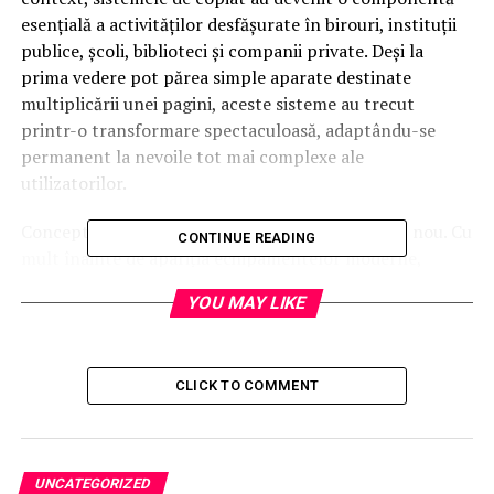
esențială a activităților desfășurate în birouri, instituții
publice, școli, biblioteci și companii private. Deși la
prima vedere pot părea simple aparate destinate
multiplicării unei pagini, aceste sisteme au trecut
printr-o transformare spectaculoasă, adaptându-se
permanent la nevoile tot mai complexe ale
utilizatorilor.
Conceptul de copiere a informației nu este deloc nou. Cu
CONTINUE READING
mult înainte de apariția echipamentelor moderne,
oamenii au încercat să reproducă texte și imagini prin
YOU MAY LIKE
metode manuale sau mecanice. Copiștii din vechime
transcriau documente cu migală, iar mai târziu s-au
dezvoltat procedee precum tiparul, șabloanele sau
CLICK TO COMMENT
hârtia indigo. Aceste soluții au reprezentat pași
importanți, însă erau limitate de timp, de efortul
necesar și de calitatea rezultatului. Adevărata revoluție a
venit odată cu apariția tehnologiilor electrostatice, care
UNCATEGORIZED