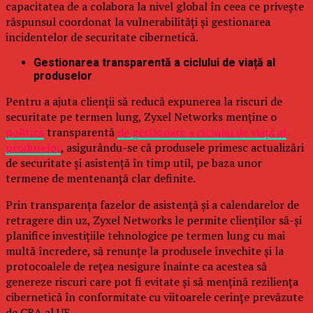
capacitatea de a colabora la nivel global în ceea ce privește
răspunsul coordonat la vulnerabilități și gestionarea
incidentelor de securitate cibernetică.
Gestionarea transparentă a ciclului de viață al
produselor
Pentru a ajuta clienții să reducă expunerea la riscuri de
securitate pe termen lung, Zyxel Networks menține o
politică
transparentă
de gestionare a ciclului de viață al
produselor
, asigurându-se că produsele primesc actualizări
de securitate și asistență în timp util, pe baza unor
termene de mentenanță clar definite.
Prin transparența fazelor de asistență și a calendarelor de
retragere din uz, Zyxel Networks le permite clienților să-și
planifice investițiile tehnologice pe termen lung cu mai
multă încredere, să renunțe la produsele învechite și la
protocoalele de rețea nesigure înainte ca acestea să
genereze riscuri care pot fi evitate și să mențină reziliența
cibernetică în conformitate cu viitoarele cerințe prevăzute
de CRA al UE.