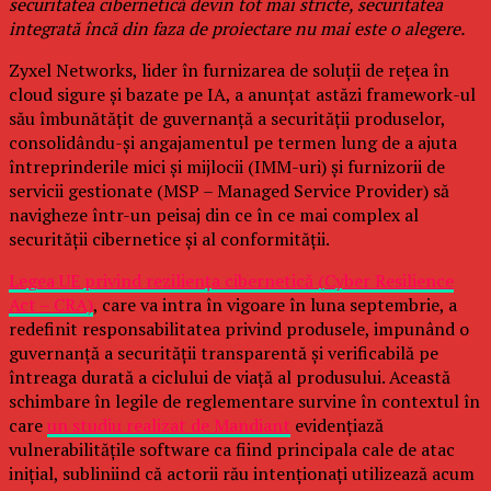
securitatea cibernetică devin tot mai stricte, securitatea
integrată încă din faza de proiectare nu mai este o alegere.
Zyxel Networks, lider în furnizarea de soluții de rețea în
cloud sigure și bazate pe IA, a anunțat astăzi framework-ul
său îmbunătățit de guvernanță a securității produselor,
consolidându-și angajamentul pe termen lung de a ajuta
întreprinderile mici și mijlocii (IMM-uri) și furnizorii de
servicii gestionate (MSP – Managed Service Provider) să
navigheze într-un peisaj din ce în ce mai complex al
securității cibernetice și al conformității.
Legea UE privind reziliența cibernetică (Cyber Resilience
Act – CRA)
, care va intra în vigoare în luna septembrie, a
redefinit responsabilitatea privind produsele, impunând o
guvernanță a securității transparentă și verificabilă pe
întreaga durată a ciclului de viață al produsului. Această
schimbare în legile de reglementare survine în contextul în
care
un studiu realizat de Mandiant
evidențiază
vulnerabilitățile software ca fiind principala cale de atac
inițial, subliniind că actorii rău intenționați utilizează acum