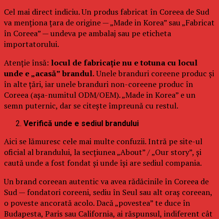
Cel mai direct indiciu. Un produs fabricat în Coreea de Sud
va menționa țara de origine — „Made in Korea” sau „Fabricat
în Coreea” — undeva pe ambalaj sau pe eticheta
importatorului.
Atenție însă:
locul de fabricație nu e totuna cu locul
unde e „acasă” brandul.
Unele branduri coreene produc și
în alte țări, iar unele branduri non-coreene produc în
Coreea (așa-numitul ODM/OEM). „Made in Korea” e un
semn puternic, dar se citește împreună cu restul.
Verifică unde e sediul brandului
Aici se lămuresc cele mai multe confuzii. Intră pe site-ul
oficial al brandului, la secțiunea „About” / „Our story”, și
caută unde a fost fondat și unde își are sediul compania.
Un brand coreean autentic va avea rădăcinile în Coreea de
Sud — fondatori coreeni, sediu în Seul sau alt oraș coreean,
o poveste ancorată acolo. Dacă „povestea” te duce în
Budapesta, Paris sau California, ai răspunsul, indiferent cât