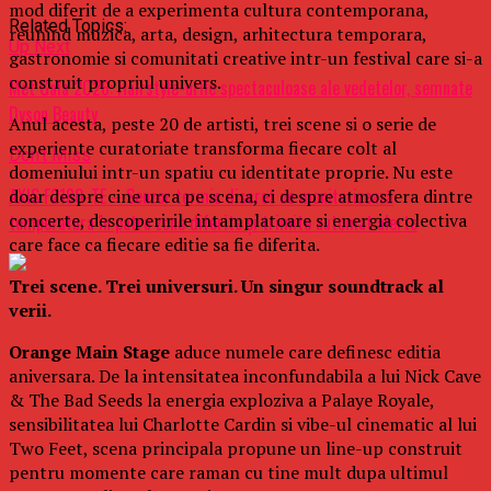
mod diferit de a experimenta cultura contemporana,
Related Topics:
reunind muzica, arta, design, arhitectura temporara,
Up Next
gastronomie si comunitati creative intr-un festival care si-a
construit propriul univers.
Met Gala 2026: Hairstyle-urile spectaculoase ale vedetelor, semnate
Dyson Beauty
Anul acesta, peste 20 de artisti, trei scene si o serie de
experiente curatoriate transforma fiecare colt al
Don't Miss
domeniului intr-un spatiu cu identitate proprie. Nu este
AXIS F2180-TE – Senzor termic discret ce monitorizează
doar despre cine urca pe scena, ci despre atmosfera dintre
concerte, descoperirile intamplatoare si energia colectiva
temperatura în patru zone diferite și trimite automat alerte
care face ca fiecare editie sa fie diferita.
Trei scene. Trei universuri. Un singur soundtrack al
verii.
Orange Main Stage
aduce numele care definesc editia
aniversara. De la intensitatea inconfundabila a lui Nick Cave
& The Bad Seeds la energia exploziva a Palaye Royale,
sensibilitatea lui Charlotte Cardin si vibe-ul cinematic al lui
Two Feet, scena principala propune un line-up construit
pentru momente care raman cu tine mult dupa ultimul