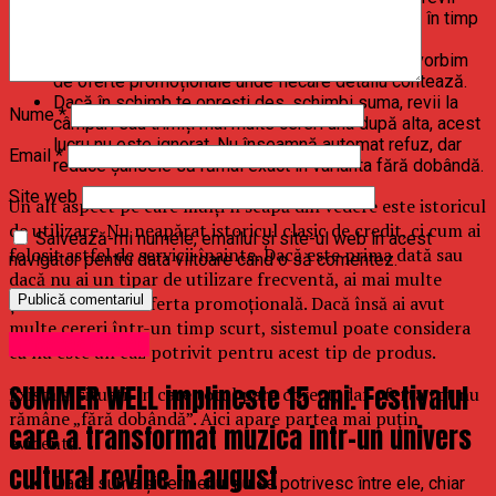
constant asupra lor, fără să modifici informațiile în timp
ce aplicația este deschisă, sistemul vede un
comportament stabil. Asta ajută, mai ales când vorbim
de oferte promoționale unde fiecare detaliu contează.
Dacă în schimb te oprești des, schimbi suma, revii la
Nume
*
câmpuri sau trimiți mai multe cereri una după alta, acest
lucru nu este ignorat. Nu înseamnă automat refuz, dar
Email
*
reduce șansele să rămâi exact în varianta fără dobândă.
Site web
Un alt aspect pe care mulți îl scapă din vedere este istoricul
de utilizare. Nu neapărat istoricul clasic de credit, ci cum ai
Salvează-mi numele, emailul și site-ul web în acest
folosit astfel de servicii înainte. Dacă este prima dată sau
navigator pentru data viitoare când o să comentez.
dacă nu ai un tipar de utilizare frecventă, ai mai multe
șanse să intri în oferta promoțională. Dacă însă ai avut
multe cereri într-un timp scurt, sistemul poate considera
Uncategorized
că nu este un caz potrivit pentru acest tip de produs.
SUMMER WELL implineste 15 ani. Festivalul
Există și situații în care totul pare corect, dar oferta tot nu
rămâne „fără dobândă”. Aici apare partea mai puțin
care a transformat muzica intr-un univers
evidentă.
cultural revine in august
Dacă suma și termenul nu se potrivesc între ele, chiar