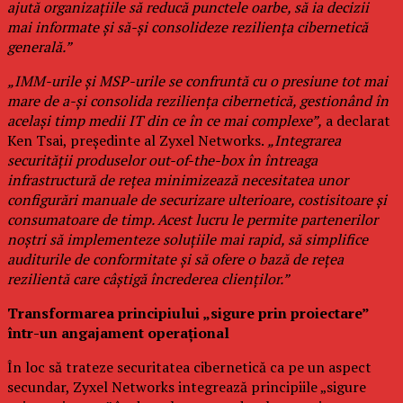
ajută organizațiile să reducă punctele oarbe, să ia decizii
mai informate și să-și consolideze reziliența cibernetică
generală.”
„IMM-urile și MSP-urile se confruntă cu o presiune tot mai
mare de a-și consolida reziliența cibernetică, gestionând în
același timp medii IT din ce în ce mai complexe”,
a declarat
Ken Tsai, președinte al Zyxel Networks.
„Integrarea
securității produselor out-of-the-box în întreaga
infrastructură de rețea minimizează necesitatea unor
configurări manuale de securizare ulterioare, costisitoare și
consumatoare de timp. Acest lucru le permite partenerilor
noștri să implementeze soluțiile mai rapid, să simplifice
auditurile de conformitate și să ofere o bază de rețea
rezilientă care câștigă încrederea clienților.”
Transformarea principiului „sigure prin proiectare”
într-un angajament operațional
În loc să trateze securitatea cibernetică ca pe un aspect
secundar, Zyxel Networks integrează principiile „sigure