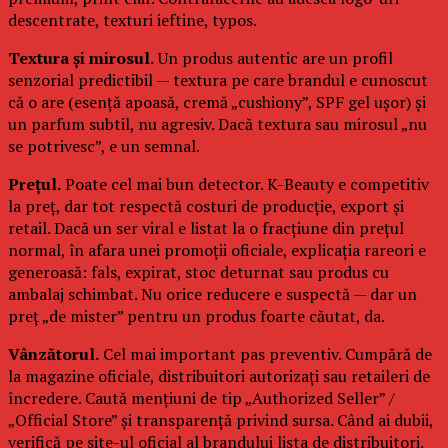
descentrate, texturi ieftine, typos.
Textura și mirosul.
Un produs autentic are un profil
senzorial predictibil — textura pe care brandul e cunoscut
că o are (esență apoasă, cremă „cushiony”, SPF gel ușor) și
un parfum subtil, nu agresiv. Dacă textura sau mirosul „nu
se potrivesc”, e un semnal.
Prețul.
Poate cel mai bun detector. K-Beauty e competitiv
la preț, dar tot respectă costuri de producție, export și
retail. Dacă un ser viral e listat la o fracțiune din prețul
normal, în afara unei promoții oficiale, explicația rareori e
generoasă: fals, expirat, stoc deturnat sau produs cu
ambalaj schimbat. Nu orice reducere e suspectă — dar un
preț „de mister” pentru un produs foarte căutat, da.
Vânzătorul.
Cel mai important pas preventiv. Cumpără de
la magazine oficiale, distribuitori autorizați sau retaileri de
încredere. Caută mențiuni de tip „Authorized Seller” /
„Official Store” și transparență privind sursa. Când ai dubii,
verifică pe site-ul oficial al brandului lista de distribuitori.