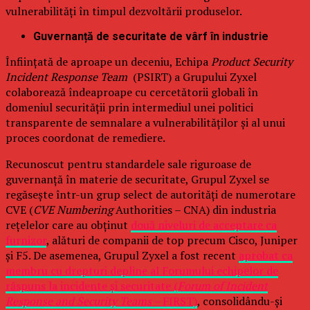
vulnerabilități în timpul dezvoltării produselor.
Guvernanță de securitate de vârf în industrie
Înființată de aproape un deceniu, Echipa
Product Security
Incident Response Team
(PSIRT) a Grupului Zyxel
colaborează îndeaproape cu cercetătorii globali în
domeniul securității prin intermediul unei politici
transparente de semnalare a vulnerabilităților și al unui
proces coordonat de remediere.
Recunoscut pentru standardele sale riguroase de
guvernanță în materie de securitate, Grupul Zyxel se
regăsește într-un grup select de autorități de numerotare
CVE (
CVE Numbering
Authorities – CNA) din industria
rețelelor care au obținut
două niveluri de acceptare ca
furnizor
, alături de companii de top precum Cisco, Juniper
și F5. De asemenea, Grupul Zyxel a fost recent
aprobat ca
membru cu drepturi depline al Forumului echipelor de
răspuns la incidente și securitate (
Forum of Incident
Response and Security Teams –
FIRST)
, consolidându-și