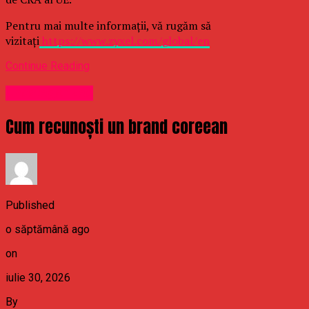
Pentru mai multe informații, vă rugăm să
vizitați
https://www.zyxel.com/global/en
Continue Reading
Uncategorized
Cum recunoști un brand coreean
Published
o săptămână ago
on
iulie 30, 2026
By