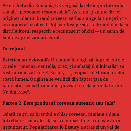
Pe eticheta din România/UE vei găsi datele importatorului
sau ale „persoanei responsabile”. Asta nu-ți spune direct
originea, dar un brand coreean serios ajunge la tine printr-
un importator oficial. Poți verifica pe site-ul brandului dacă
distribuitorul respectiv e recunoscut oficial — un semn de
lanț de aprovizionare curat.
De reținut
Estetica nu e dovadă.
Un nume în engleză, ingredientele
„virale” (mucină, centella, orez) și ambalajul minimalist au
fost normalizate de K-Beauty — și copiate de branduri din
toată lumea. Originea se verifică din fapte: țara de
fabricație, sediul brandului, povestea reală a fondatorilor.
Nu din „vibe”.
Partea 2: Este produsul coreean autentic sau fals?
Odată ce știi că brandul e chiar coreean, rămâne a doua
întrebare — mai ales dacă ai cumpărat de la un vânzător
necunoscut. Popularitatea K-Beauty a atras și un val de