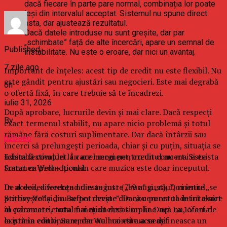
dacă fiecare în parte pare normal, combinația lor poate
ieși din intervalul acceptat. Sistemul nu spune direct
asta, dar ajustează rezultatul.
Dacă datele introduse nu sunt greșite, dar par
„schimbate” față de alte încercări, apare un semnal de
Published
instabilitate. Nu este o eroare, dar nici un avantaj.
7 zile ago
Important de înțeles: acest tip de credit nu este flexibil. Nu
este gândit pentru ajustări sau negocieri. Este mai degrabă
on
o ofertă fixă, în care trebuie să te încadrezi.
iulie 31, 2026
După aprobare, lucrurile devin și mai clare. Dacă respecți
By
exact termenul stabilit, nu apare nicio problemă și totul
rămâne fără costuri suplimentare. Dar dacă întârzii sau
b2bseo
încerci să prelungești perioada, chiar și cu puțin, situația se
Exista festivaluri la care mergi pentru un concert. Si exista
schimbă complet. În acel moment, creditul nu mai este
Summer Well – locul in care muzica este doar inceputul.
tratat ca promoțional.
In al doilea weekend din august (7-9 august), Domeniul
De aceea, diferența nu este între „bun” și „rău”, ci între „se
Stirbey Voda din Buftea devine din nou punctul de intalnire
potrivește” și „nu se potrivește”. Dacă cererea ta intră exact
al celor care cauta mai mult decat un line-up. La 15 ani de
în parametri, totul funcționează simplu. Dacă nu, oferta
la prima editie, Summer Well continua sa defineasca un
există în continuare, dar nu mai este aceeași.