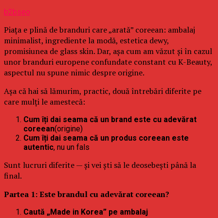
b2bseo
Piața e plină de branduri care „arată” coreean: ambalaj
minimalist, ingrediente la modă, estetica dewy,
promisiunea de glass skin. Dar, așa cum am văzut și în cazul
unor branduri europene confundate constant cu K-Beauty,
aspectul nu spune nimic despre origine.
Așa că hai să lămurim, practic, două întrebări diferite pe
care mulți le amestecă:
Cum îți dai seama că un brand este cu adevărat
coreean
(origine)
Cum îți dai seama că un produs coreean este
autentic
, nu un fals
Sunt lucruri diferite — și vei ști să le deosebești până la
final.
Partea 1: Este brandul cu adevărat coreean?
Caută „Made in Korea” pe ambalaj