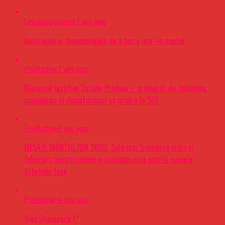
Uncategorized
7 ani ago
Avantajele si dezavantajele de a lucra intr-un coafor
Politichie
7 ani ago
Ministrul justitiei Catalin Predoiu – promotor de fakenews,
manipulari si dezinformari cu privire la SIIJ
Politichie
7 ani ago
MESAJE SFÂNTUL ION 2020. Cele mai frumoase urări şi
felicitări pentru rudele şi prietenii care poartă numele
Sfântului Ioan
Politichie
4 ani ago
Vine Ceaușescu !?