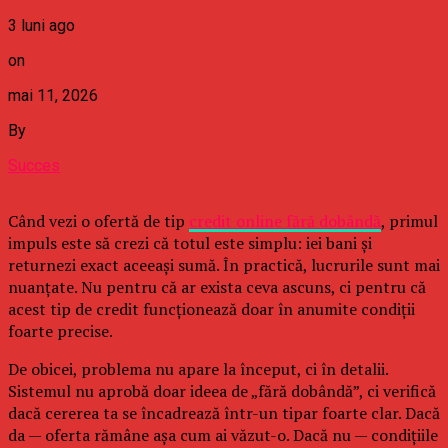
3 luni ago
on
mai 11, 2026
By
Succes
Când vezi o ofertă de tip
credit online fără dobândă
, primul
impuls este să crezi că totul este simplu: iei bani și
returnezi exact aceeași sumă. În practică, lucrurile sunt mai
nuanțate. Nu pentru că ar exista ceva ascuns, ci pentru că
acest tip de credit funcționează doar în anumite condiții
foarte precise.
De obicei, problema nu apare la început, ci în detalii.
Sistemul nu aprobă doar ideea de „fără dobândă”, ci verifică
dacă cererea ta se încadrează într-un tipar foarte clar. Dacă
da — oferta rămâne așa cum ai văzut-o. Dacă nu — condițiile