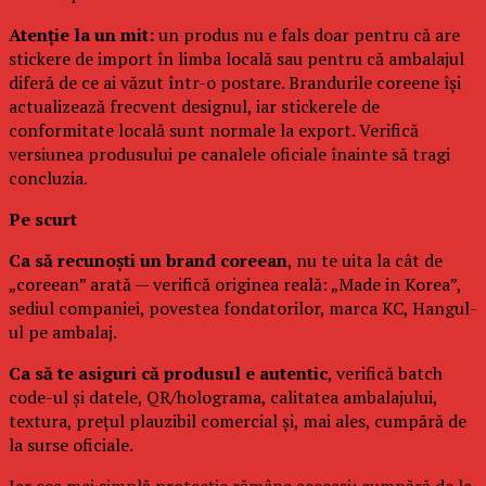
Atenție la un mit:
un produs nu e fals doar pentru că are
stickere de import în limba locală sau pentru că ambalajul
diferă de ce ai văzut într-o postare. Brandurile coreene își
actualizează frecvent designul, iar stickerele de
conformitate locală sunt normale la export. Verifică
versiunea produsului pe canalele oficiale înainte să tragi
concluzia.
Pe scurt
Ca să recunoști un brand coreean
, nu te uita la cât de
„coreean” arată — verifică originea reală: „Made in Korea”,
sediul companiei, povestea fondatorilor, marca KC, Hangul-
ul pe ambalaj.
Ca să te asiguri că produsul e autentic
, verifică batch
code-ul și datele, QR/holograma, calitatea ambalajului,
textura, prețul plauzibil comercial și, mai ales, cumpără de
la surse oficiale.
Iar cea mai simplă protecție rămâne aceeași: cumpără de la