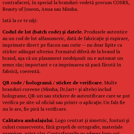
contrafaceri, în special la branduri-vedetă precum COSRX,
Beauty of Joseon, Anua sau Missha.
Iată la ce te uiți:
Codul de lot (batch code) și datele.
Produsele autentice
au un cod de lot alfanumeric, dată de fabricație și expirare,
imprimate direct pe flacon sau cutie — nu doar lipite ca
sticker adăugat ulterior. Formatul diferă de la brand la
brand, așa că un plasament neobișnuit nu e automat un
semn rău; important e ca imprimarea să pară făcută în
fabrică, coerentă.
QR code / hologramă / sticker de verificare.
Multe
branduri coreene (Missha, Dr.Jart+ și altele) includ
holograme, QR-uri sau stickere de autentificare care se pot
verifica pe site-ul oficial sau printr-o aplicație. Un fals fie
nu le are, fie pică la verificare.
Calitatea ambalajului.
Logo centrat și simetric, fonturi și
culori consecvente, fără greșeli de ortografie, materiale
premium, print clar. Contrafacerile au adesea logo-uri