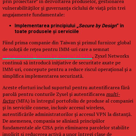
prin proiectare” în dezvoltarea produselor, gestionarea
vulnerabilităților și guvernanța ciclului de viață prin trei
angajamente fundamentale:
Implementarea principiului „
Secure by Design
” în
toate produsele și serviciile
Fiind prima companie din Taiwan și primul furnizor global
de soluții de rețea pentru IMM-uri care a semnat
angajamentul „Secure by Design” al CISA
, Zyxel Networks
continuă să introducă inițiative de securitate axate pe
IMM-uri, concepute pentru a reduce riscul operațional și a
simplifica implementarea securizată.
Aceste eforturi includ suportul pentru autentificarea fără
parolă pentru conturile Zyxel și autentificarea
multi-
factor
(MFA) în întregul portofoliu de produse al companiei
și în serviciile conexe, inclusiv accesul wireless,
autentificările administratorilor și accesul VPN la distanță.
De asemenea, compania se aliniază principiilor
fundamentale ale CISA prin eliminarea parolelor stabilite
implicit și reducerea activă a unor întregi clase de