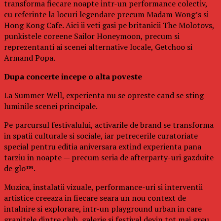
transforma fiecare noapte intr-un performance colectiv,
cu referinte la locuri legendare precum Madam Wong’s si
Hong Kong Cafe. Aici ii veti gasi pe britanicii The Molotovs,
punkistele coreene Sailor Honeymoon, precum si
reprezentanti ai scenei alternative locale, Getchoo si
Armand Popa.
Dupa concerte incepe o alta poveste
La Summer Well, experienta nu se opreste cand se sting
luminile scenei principale.
Pe parcursul festivalului, activarile de brand se transforma
in spatii culturale si sociale, iar petrecerile curatoriate
special pentru editia aniversara extind experienta pana
tarziu in noapte — precum seria de afterparty-uri gazduite
de glo™.
Muzica, instalatii vizuale, performance-uri si interventii
artistice creeaza in fiecare seara un nou context de
intalnire si explorare, intr-un playground urban in care
granitele dintre club, galerie si festival devin tot mai greu