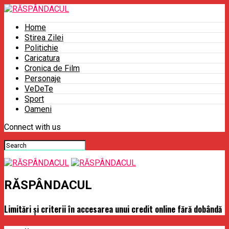
Home
Stirea Zilei
Politichie
Caricatura
Cronica de Film
Personaje
VeDeTe
Sport
Oameni
Connect with us
RĂSPÂNDACUL
Limitări și criterii în accesarea unui credit online fără dobândă