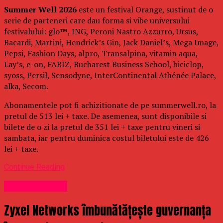
Summer Well 2026
este un festival Orange, sustinut de o
serie de parteneri care dau forma si vibe universului
festivalului: glo™, ING, Peroni Nastro Azzurro, Ursus,
Bacardi, Martini, Hendrick’s Gin, Jack Daniel’s, Mega Image,
Pepsi, Fashion Days, alpro, Transalpina, vitamin aqua,
Lay’s, e-on, FABIZ, Bucharest Business School, biciclop,
syoss, Persil, Sensodyne, InterContinental Athénée Palace,
alka, Secom.
Abonamentele pot fi achizitionate de pe summerwell.ro, la
pretul de 513 lei + taxe. De asemenea, sunt disponibile si
bilete de o zi la pretul de 351 lei + taxe pentru vineri si
sambata, iar pentru duminica costul biletului este de 426
lei + taxe.
Continue Reading
Uncategorized
Zyxel Networks îmbunătățește guvernanța