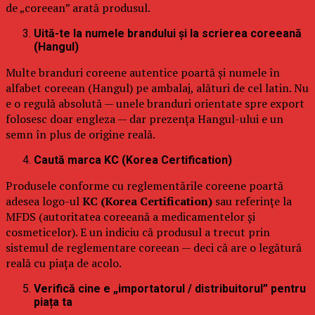
de „coreean” arată produsul.
Uită-te la numele brandului și la scrierea coreeană
(Hangul)
Multe branduri coreene autentice poartă și numele în
alfabet coreean (Hangul) pe ambalaj, alături de cel latin. Nu
e o regulă absolută — unele branduri orientate spre export
folosesc doar engleza — dar prezența Hangul-ului e un
semn în plus de origine reală.
Caută marca KC (Korea Certification)
Produsele conforme cu reglementările coreene poartă
adesea logo-ul
KC (Korea Certification)
sau referințe la
MFDS (autoritatea coreeană a medicamentelor și
cosmeticelor). E un indiciu că produsul a trecut prin
sistemul de reglementare coreean — deci că are o legătură
reală cu piața de acolo.
Verifică cine e „importatorul / distribuitorul” pentru
piața ta