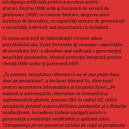
inteligența artificială pentru a accelera aceste
atacuri. Pentru IMM-urile și furnizorii de servicii de
gestionare (MSP) cu resurse limitate, alegerea unor
furnizori de încredere, cu capacități mature de guvernanță
a securității, a devenit mai importantă ca niciodată.
În urma unei serii de îmbunătățiri recente aduse
portofoliului său, Zyxel Networks își reunește capacitățile
de securitate într-o abordare mai unificată a guvernanței
securității produselor, oferind protecție integrată pentru
clienții IMM-urilor și partenerii MSP.
„În prezent, securitatea cibernetică nu se mai poate baza
doar pe promisiuni
”, a declarat Edward Yu, directorul
pentru securitatea informațiilor al Grupului Zyxel. „
Pe
măsură ce amenințările cibernetice se intensifică și
reglementările globale, precum CRA în cadrul UE, ridică
așteptările privind responsabilitatea produselor și a firmelor
producătoare, încrederea trebuie câștigată printr-o
guvernanță a securității verificabilă și aplicată zilnic.
Transparența pe tot parcursul ciclului de viață al produsului