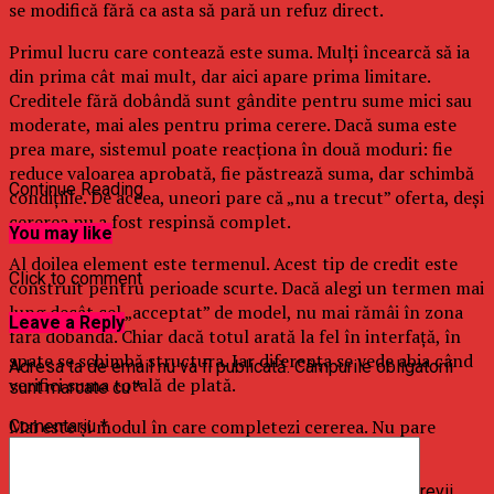
se modifică fără ca asta să pară un refuz direct.
Primul lucru care contează este suma. Mulți încearcă să ia
din prima cât mai mult, dar aici apare prima limitare.
Creditele fără dobândă sunt gândite pentru sume mici sau
moderate, mai ales pentru prima cerere. Dacă suma este
prea mare, sistemul poate reacționa în două moduri: fie
reduce valoarea aprobată, fie păstrează suma, dar schimbă
Continue Reading
condițiile. De aceea, uneori pare că „nu a trecut” oferta, deși
cererea nu a fost respinsă complet.
You may like
Al doilea element este termenul. Acest tip de credit este
Click to comment
construit pentru perioade scurte. Dacă alegi un termen mai
lung decât cel „acceptat” de model, nu mai rămâi în zona
Leave a Reply
fără dobândă. Chiar dacă totul arată la fel în interfață, în
spate se schimbă structura. Iar diferența se vede abia când
Adresa ta de email nu va fi publicată.
Câmpurile obligatorii
verifici suma totală de plată.
sunt marcate cu
*
Mai este și modul în care completezi cererea. Nu pare
Comentariu
*
important, dar contează mai mult decât pare.
Dacă completezi datele o singură dată, fără să revii