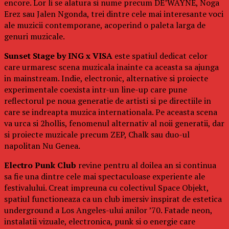
encore. Lor li se alatura si nume precum DE’WAYNE, Noga
Erez sau Jalen Ngonda, trei dintre cele mai interesante voci
ale muzicii contemporane, acoperind o paleta larga de
genuri muzicale.
Sunset Stage by ING x VISA
este spatiul dedicat celor
care urmaresc scena muzicala inainte ca aceasta sa ajunga
in mainstream. Indie, electronic, alternative si proiecte
experimentale coexista intr-un line-up care pune
reflectorul pe noua generatie de artisti si pe directiile in
care se indreapta muzica internationala. Pe aceasta scena
va urca si 2hollis, fenomenul alternativ al noii generatii, dar
si proiecte muzicale precum ZEP, Chalk sau duo-ul
napolitan Nu Genea.
Electro Punk Club
revine pentru al doilea an si continua
sa fie una dintre cele mai spectaculoase experiente ale
festivalului. Creat impreuna cu colectivul Space Objekt,
spatiul functioneaza ca un club imersiv inspirat de estetica
underground a Los Angeles-ului anilor ’70. Fatade neon,
instalatii vizuale, electronica, punk si o energie care