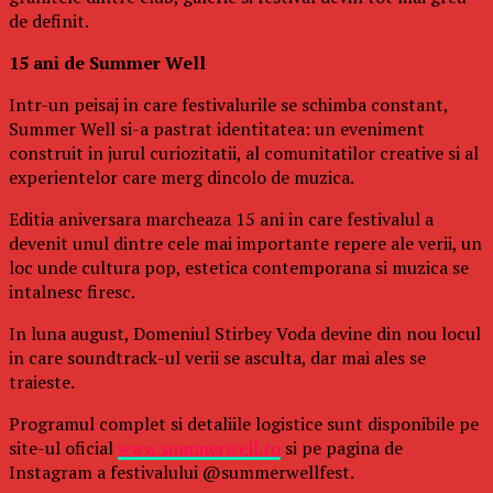
de definit.
15 ani de Summer Well
Intr-un peisaj in care festivalurile se schimba constant,
Summer Well si-a pastrat identitatea: un eveniment
construit in jurul curiozitatii, al comunitatilor creative si al
experientelor care merg dincolo de muzica.
Editia aniversara marcheaza 15 ani in care festivalul a
devenit unul dintre cele mai importante repere ale verii, un
loc unde cultura pop, estetica contemporana si muzica se
intalnesc firesc.
In luna august, Domeniul Stirbey Voda devine din nou locul
in care soundtrack-ul verii se asculta, dar mai ales se
traieste.
Programul complet si detaliile logistice sunt disponibile pe
site-ul oficial
www.summerwell.ro
si pe pagina de
Instagram a festivalului @summerwellfest.