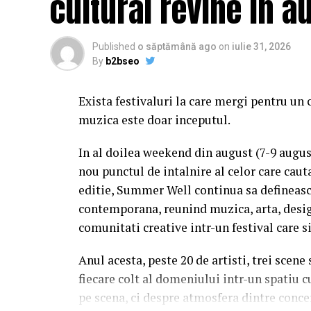
cultural revine in a
Published
o săptămână ago
on
iulie 31, 2026
By
b2bseo
Exista festivaluri la care mergi pentru un 
muzica este doar inceputul.
In al doilea weekend din august (7-9 augu
nou punctul de intalnire al celor care caut
editie, Summer Well continua sa defineasc
contemporana, reunind muzica, arta, desig
comunitati creative intr-un festival care s
Anul acesta, peste 20 de artisti, trei scene
fiecare colt al domeniului intr-un spatiu c
pe scena, ci despre atmosfera dintre conce