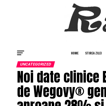
HOME
STIREA ZILEI
UNCATEGORIZED
Noi date clinice
de Wegovy® gene
aproape 28% și