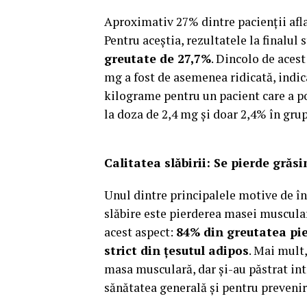
Aproximativ 27% dintre pacienții afla
Pentru aceștia, rezultatele la finalul
greutate de 27,7%
. Dincolo de acest
mg a fost de asemenea ridicată, indic
kilograme pentru un pacient care a po
la doza de 2,4 mg și doar 2,4% în gru
Calitatea slăbirii: Se pierde grăs
Unul dintre principalele motive de în
slăbire este pierderea masei muscular
acest aspect:
84% din greutatea pi
strict din țesutul adipos
. Mai mult
masa musculară, dar și-au păstrat int
sănătatea generală și pentru preveni