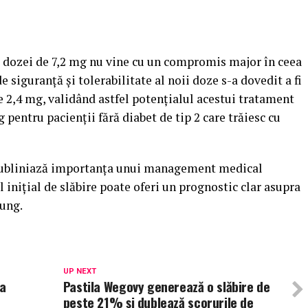
ă a dozei de 7,2 mg nu vine cu un compromis major în ceea
de siguranță și tolerabilitate al noii doze s-a dovedit a fi
e 2,4 mg, validând astfel potențialul acestui tratament
pentru pacienții fără diabet de tip 2 care trăiesc cu
 subliniază importanța unui management medical
 inițial de slăbire poate oferi un prognostic clar asupra
lung.
UP NEXT
sa
Pastila Wegovy generează o slăbire de
peste 21% și dublează scorurile de