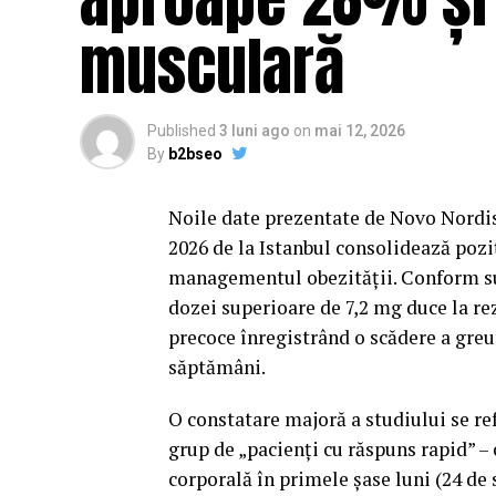
musculară
Published
3 luni ago
on
mai 12, 2026
By
b2bseo
Noile date prezentate de Novo Nordi
2026 de la Istanbul consolidează poz
managementul obezității. Conform sub
dozei superioare de 7,2 mg duce la rez
precoce înregistrând o scădere a greu
săptămâni.
O constatare majoră a studiului se ref
grup de „pacienți cu răspuns rapid” – 
corporală în primele șase luni (24 de