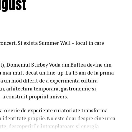
ugust
concert. Si exista Summer Well – locul in care
st), Domeniul Stirbey Voda din Buftea devine din
a mai mult decat un line-up. La 15 ani de la prima
a un mod diferit de a experimenta cultura
n, arhitectura temporara, gastronomie si
i-a construit propriul univers.
 si o serie de experiente curatoriate transforma
u identitate proprie. Nu este doar despre cine urca
rte, descoperirile intamplatoare si energia