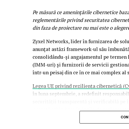
Electro Punk Club
revine pentru al doilea
Pe măsură ce amenințările cibernetice bazat
spectaculoase experiente ale festivalului.
reglementările privind securitatea ciberneti
functioneaza ca un club imersiv inspirat 
din faza de proiectare nu mai este o aleger
’70. Fatade neon, instalatii vizuale, electr
noapte intr-un performance colectiv, cu 
Zyxel Networks, lider în furnizarea de soluț
si Hong Kong Cafe. Aici ii veti gasi pe bri
anunțat astăzi framework-ul său îmbunătăț
Honeymoon, precum si reprezentanti ai sce
consolidându-și angajamentul pe termen lu
(IMM-uri) și furnizorii de servicii gesti
Dupa concerte incepe o alta poveste
într-un peisaj din ce în ce mai complex al s
La Summer Well, experienta nu se opreste 
Legea UE privind reziliența cibernetică (C
Pe parcursul festivalului, activarile de bra
în luna septembrie, a redefinit responsab
petrecerile curatoriate special pentru edit
securității transparentă și verificabilă pe 
noapte — precum seria de afterparty-uri g
Această schimbare în legile de reglementa
de Mandiant
evidențiază vulnerabilitățile s
CON
Muzica, instalatii vizuale, performance-uri
subliniind că actorii rău intenționați util