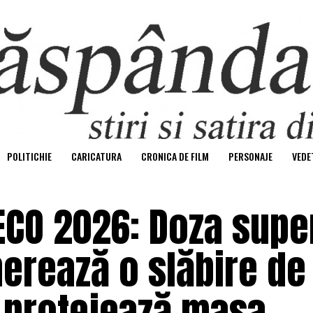
POLITICHIE
CARICATURA
CRONICA DE FILM
PERSONAJE
VEDE
 ECO 2026: Doza supe
rează o slăbire de
 protejează masa