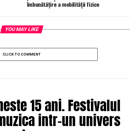
îmbunătățire a mobilității fizice
YOU MAY LIKE
CLICK TO COMMENT
ste 15 ani. Festivalul
muzica intr-un univers