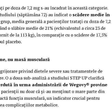
ți pe doza de 7,2 mg s-au încadrat în această categorie.
 studiului (săptămâna 72) au indicat o
scădere medie în
 grup, media generală a pacienților tratați cu doza de 7,2
ând o slăbire medie de 21% (echivalentul a circa 23 de
rnit de la 113 kg), în comparație cu o scădere de 17,5%
pul placebo.
ime, nu mas
ă musculară
grijorare privind dietele severe sau tratamentele de
e. O a doua sub-analiză a studiului STEP UP clarifică
erdută în urma administrării de Wegovy® provine
, pacienții nu doar că și-au menținut o mare parte din
actă funcția musculară, un indicator crucial pentru
rea complicațiilor metabolice.