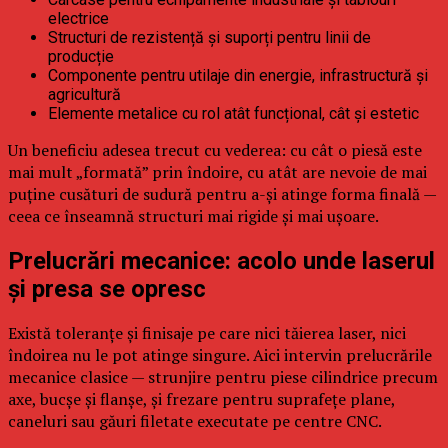
electrice
Structuri de rezistență și suporți pentru linii de
producție
Componente pentru utilaje din energie, infrastructură și
agricultură
Elemente metalice cu rol atât funcțional, cât și estetic
Un beneficiu adesea trecut cu vederea: cu cât o piesă este
mai mult „formată” prin îndoire, cu atât are nevoie de mai
puține cusături de sudură pentru a-și atinge forma finală —
ceea ce înseamnă structuri mai rigide și mai ușoare.
Prelucrări mecanice: acolo unde laserul
și presa se opresc
Există toleranțe și finisaje pe care nici tăierea laser, nici
îndoirea nu le pot atinge singure. Aici intervin prelucrările
mecanice clasice — strunjire pentru piese cilindrice precum
axe, bucșe și flanșe, și frezare pentru suprafețe plane,
caneluri sau găuri filetate executate pe centre CNC.