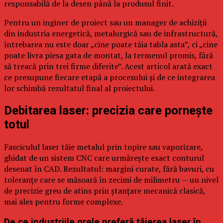
responsabilă de la desen până la produsul finit.
Pentru un inginer de proiect sau un manager de achiziții
din industria energetică, metalurgică sau de infrastructură,
întrebarea nu este doar „cine poate tăia tabla asta”, ci „cine
poate livra piesa gata de montat, la termenul promis, fără
să treacă prin trei firme diferite”. Acest articol arată exact
ce presupune fiecare etapă a procesului și de ce integrarea
lor schimbă rezultatul final al proiectului.
Debitarea laser: precizia care pornește
totul
Fasciculul laser tăie metalul prin topire sau vaporizare,
ghidat de un sistem CNC care urmărește exact conturul
desenat în CAD. Rezultatul: margini curate, fără bavuri, cu
toleranțe care se măsoară în zecimi de milimetru — un nivel
de precizie greu de atins prin ștanțare mecanică clasică,
mai ales pentru forme complexe.
De ce industriile grele preferă tăierea laser în