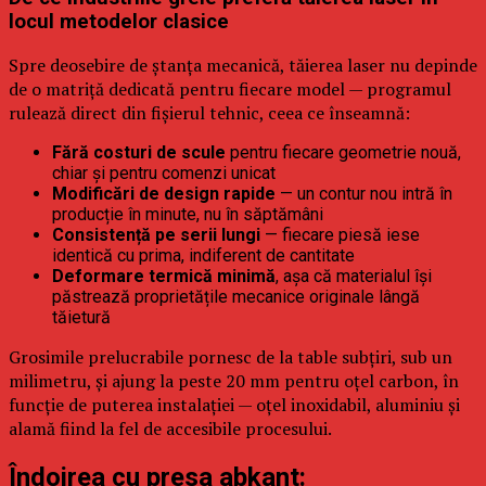
locul metodelor clasice
Spre deosebire de ștanța mecanică, tăierea laser nu depinde
de o matriță dedicată pentru fiecare model — programul
rulează direct din fișierul tehnic, ceea ce înseamnă:
Fără costuri de scule
pentru fiecare geometrie nouă,
chiar și pentru comenzi unicat
Modificări de design rapide
— un contur nou intră în
producție în minute, nu în săptămâni
Consistență pe serii lungi
— fiecare piesă iese
identică cu prima, indiferent de cantitate
Deformare termică minimă
, așa că materialul își
păstrează proprietățile mecanice originale lângă
tăietură
Grosimile prelucrabile pornesc de la table subțiri, sub un
milimetru, și ajung la peste 20 mm pentru oțel carbon, în
funcție de puterea instalației — oțel inoxidabil, aluminiu și
alamă fiind la fel de accesibile procesului.
Îndoirea cu presa abkant: