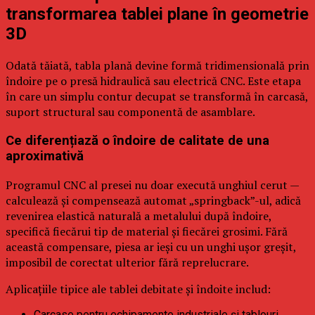
transformarea tablei plane în geometrie
3D
Odată tăiată, tabla plană devine formă tridimensională prin
îndoire pe o presă hidraulică sau electrică CNC. Este etapa
în care un simplu contur decupat se transformă în carcasă,
suport structural sau componentă de asamblare.
Ce diferențiază o îndoire de calitate de una
aproximativă
Programul CNC al presei nu doar execută unghiul cerut —
calculează și compensează automat „springback”-ul, adică
revenirea elastică naturală a metalului după îndoire,
specifică fiecărui tip de material și fiecărei grosimi. Fără
această compensare, piesa ar ieși cu un unghi ușor greșit,
imposibil de corectat ulterior fără reprelucrare.
Aplicațiile tipice ale tablei debitate și îndoite includ:
Carcase pentru echipamente industriale și tablouri