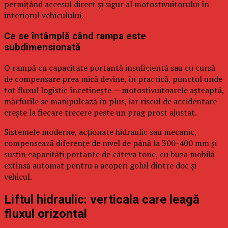
permițând accesul direct și sigur al motostivuitorului în
interiorul vehiculului.
Ce se întâmplă când rampa este
subdimensionată
O rampă cu capacitate portantă insuficientă sau cu cursă
de compensare prea mică devine, în practică, punctul unde
tot fluxul logistic încetinește — motostivuitoarele așteaptă,
mărfurile se manipulează în plus, iar riscul de accidentare
crește la fiecare trecere peste un prag prost ajustat.
Sistemele moderne, acționate hidraulic sau mecanic,
compensează diferențe de nivel de până la 300-400 mm și
susțin capacități portante de câteva tone, cu buza mobilă
extinsă automat pentru a acoperi golul dintre doc și
vehicul.
Liftul hidraulic: verticala care leagă
fluxul orizontal