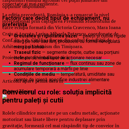
răspunsuri elimină automat cel puțin jumătate din
conectate și mai reziliente.
opțiunile disponibile.
La ediția precedentă, România s-a remarcat la nivel
Factorii care decid tipul de echipament, nu
internațional prin câștigarea Premiului Studentului de
preferința
către echipa formată din Victoria Cravcenco, Mara Ioana
Craiu și Ancuța-Larisa-Mihaela Petrescu, coordonate de
Greutatea și rigiditatea bazei
— paleții și cutiile rigide
Conf. Dr. Arh. Cătălina Bocan din cadrul Facultății de
merg pe role sau lanț, produsele cu formă neregulată
Arhitectură și Urbanism din Timișoara.
merg pe bandă
Traseul fizic
— segmente drepte, curbe sau porțiuni
Proiectele pot fi vizualizate aici:
https://www.saint-
înclinate schimbă tipul de acționare necesar
Regimul de funcționare
— flux continuu sau zone de
gobain.ro/castigatorii-concursului-international-de-
acumulare temporară a mărfii pe linie
arhitectura-etapa-nationala-2026
Condițiile de mediu
— temperatură, umiditate sau
cerințe de igienă specifice industriei alimentare
Articolul apare prima data in
StiriTimis.ro
Conveiorul cu role: soluția implicită
Related Topics:
Premiul I – THE KNOT
pentru paleți și cutii
Rolele cilindrice montate pe un cadru metalic, acționate
motorizat sau lăsate libere pentru deplasare prin
gravitație, formează cel mai răspândit tip de conveior în