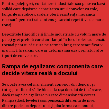
Pentru paleți grei, containere industriale sau piese cu bază
solidă care depășesc capacitatea unui conveior cu role,
lanțurile metalice paralele oferă rezistența mecanică
necesară pentru trafic intens și sarcini repetitive de mare
tonaj.
Depozitele frigorifice și liniile industriale cu volum mare de
paleți grei preferă constant lanțul în locul rolei sau benzii,
tocmai pentru că uzura pe termen lung este semnificativ
mai mică la sarcini care ar deforma sau uza prematur alte
tipuri de conveioare.
Rampa de egalizare: componenta care
decide viteza reală a docului
Se poate avea cel mai eficient conveior din depozit și,
totuși, tot fluxul să fie blocat la ușa docului de încărcare,
dacă rampa de egalizare nu este dimensionată corect.
Rampa (dock leveler) compensează diferența de nivel
dintre podeaua depozitului și platforma camionului,