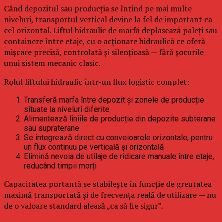
Când depozitul sau producția se întind pe mai multe
niveluri, transportul vertical devine la fel de important ca
cel orizontal. Liftul hidraulic de marfă deplasează paleți sau
containere între etaje, cu o acționare hidraulică ce oferă
mișcare precisă, controlată și silențioasă — fără șocurile
unui sistem mecanic clasic.
Rolul liftului hidraulic într-un flux logistic complet:
Transferă marfa între depozit și zonele de producție
situate la niveluri diferite
Alimentează liniile de producție din depozite subterane
sau supraterane
Se integrează direct cu conveioarele orizontale, pentru
un flux continuu pe verticală și orizontală
Elimină nevoia de utilaje de ridicare manuale între etaje,
reducând timpii morți
Capacitatea portantă se stabilește în funcție de greutatea
maximă transportată și de frecvența reală de utilizare — nu
de o valoare standard aleasă „ca să fie sigur”.