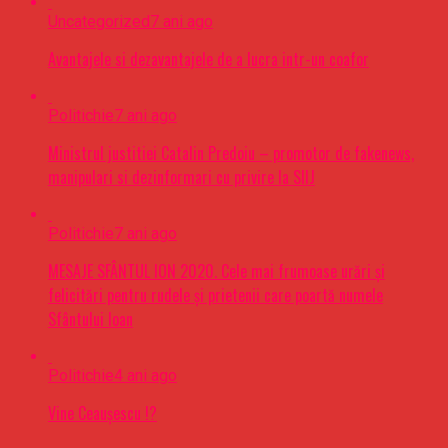
Uncategorized
7 ani ago
Avantajele si dezavantajele de a lucra intr-un coafor
Politichie
7 ani ago
Ministrul justitiei Catalin Predoiu – promotor de fakenews,
manipulari si dezinformari cu privire la SIIJ
Politichie
7 ani ago
MESAJE SFÂNTUL ION 2020. Cele mai frumoase urări şi
felicitări pentru rudele şi prietenii care poartă numele
Sfântului Ioan
Politichie
4 ani ago
Vine Ceaușescu !?