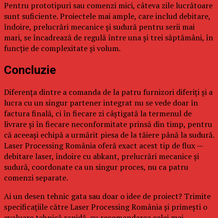
Pentru prototipuri sau comenzi mici, câteva zile lucrătoare
sunt suficiente. Proiectele mai ample, care includ debitare,
îndoire, prelucrări mecanice și sudură pentru serii mai
mari, se încadrează de regulă între una și trei săptămâni, în
funcție de complexitate și volum.
Concluzie
Diferența dintre a comanda de la patru furnizori diferiți și a
lucra cu un singur partener integrat nu se vede doar în
factura finală, ci în fiecare zi câștigată la termenul de
livrare și în fiecare neconformitate prinsă din timp, pentru
că aceeași echipă a urmărit piesa de la tăiere până la sudură.
Laser Processing România oferă exact acest tip de flux —
debitare laser, îndoire cu abkant, prelucrări mecanice și
sudură, coordonate ca un singur proces, nu ca patru
comenzi separate.
Ai un desen tehnic gata sau doar o idee de proiect? Trimite
specificațiile către Laser Processing România și primești o
evaluare tehnică rapidă, cu recomandarea celei mai