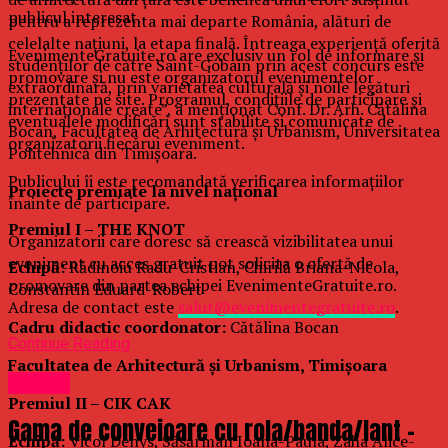
publicul interesat.
pentru a reprezenta mai departe România, alături de
celelalte națiuni, la etapa finală. Întreaga experiență oferită
EvenimenteGratuite.ro are exclusiv un rol de informare și
studenților de către Saint-Gobain prin acest concurs este
promovare și nu este organizatorul evenimentelor
extraordinară, prin varietatea culturală și noile legături
prezentate pe site. Programul, condițiile de participare și
internaționale create”, a menționat Conf. Dr. Arh. Cătălina
eventualele modificări sunt stabilite și comunicate de
Bocan, Facultatea de Arhitectură și Urbanism, Universitatea
organizatorii fiecărui eveniment.
Politehnică din Timișoara.
Publicului îi este recomandată verificarea informațiilor
Proiecte premiate la nivel național
înainte de participare.
Premiul I – THE KNOT
Organizatorii care doresc să crească vizibilitatea unui
eveniment cu acces gratuit pot solicita o ofertă de
Echipă:
Rădinoiu Radu-Cristian, Chirilă Briana-Nicola,
promovare din partea echipei EvenimenteGratuite.ro.
Constantin Eduard-Robert
Adresa de contact este
salut@evenimentegratuite.ro
.
Cadru didactic coordonator:
Cătălina Bocan
Continue Reading
Facultatea de Arhitectură și Urbanism, Timișoara
Afaceri
Premiul II – CIK CAK
Gama de conveioare cu rola/banda/lant -
Echipă:
Vicol Denys, Săsărman Ioana-Paula, Zaha Alice-