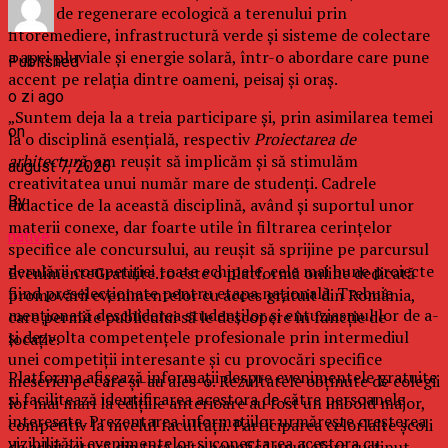
soluții de regenerare ecologică a terenului prin
fitoremediere, infrastructură verde și sisteme de colectare
a apei pluviale și energie solară, într-o abordare care pune
Published
accent pe relația dintre oameni, peisaj și oraș.
o zi ago
„Suntem deja la a treia participare și, prin asimilarea temei
on
la o disciplină esențială, respectiv
Proiectarea de
arhitectură
, am reușit să implicăm și să stimulăm
august 7, 2026
creativitatea unui număr mare de studenți. Cadrele
By
didactice de la această disciplină, având și suportul unor
materii conexe, dar foarte utile în filtrarea cerințelor
native
specifice ale concursului, au reușit să sprijine pe parcursul
derulării competiției toate echipele, cele mai bune proiecte
EvenimenteGratuite.ro este o platformă online dedicată
fiind preselecționate pentru etapa națională. Trebuie
promovării evenimentelor cu acces gratuit din România,
menționată deschiderea studenților și entuziasmul lor de a-
care permite publicului să le descopere în funcție de
și dezvolta competențele profesionale prin intermediul
locație.
unei competiții interesante și cu provocări specifice
Platforma afișează informații despre evenimentele gratuite
meseriei pe care și-au ales-o. Rezultatele obținute de colegii
și facilitează identificarea acestora de către persoanele
lor mai mari la edițiile anterioare au fost un imbold major,
interesate. Prezentarea informațiilor urmărește creșterea
competitiv la nivelul facultății. Participarea celorlalte școli
vizibilității evenimentelor și conectarea acestora cu
de arhitectură din țară este benefică unui efort susținut