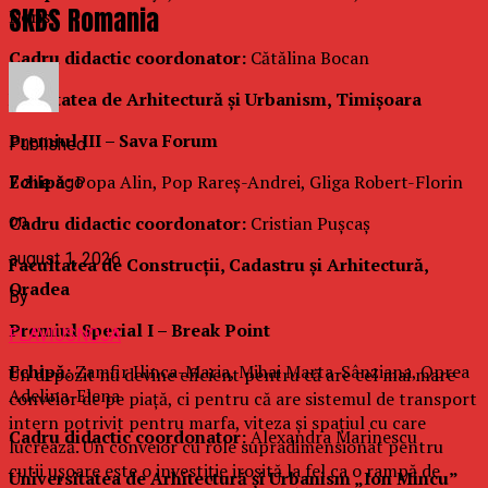
SKBS Romania
Doris
Cadru didactic coordonator:
Cătălina Bocan
Facultatea de Arhitectură și Urbanism, Timișoara
Premiul III – Sava Forum
Published
Echipă:
Popa Alin, Pop Rareș-Andrei, Gliga Robert-Florin
7 zile ago
on
Cadru didactic coordonator:
Cristian Pușcaș
august 1, 2026
Facultatea de Construcții, Cadastru și Arhitectură,
Oradea
By
Premiul Special I – Break Point
FLAVIUSNOJA
Echipă:
Zamfir Ilinca-Maria, Mihai Marta-Sânziana, Oprea
Un depozit nu devine eficient pentru că are cel mai mare
Adelina-Elena
conveior de pe piață, ci pentru că are sistemul de transport
intern potrivit pentru marfa, viteza și spațiul cu care
Cadru didactic coordonator:
Alexandra Marinescu
lucrează. Un conveior cu role supradimensionat pentru
cutii ușoare este o investiție irosită la fel ca o rampă de
Universitatea de Arhitectură și Urbanism „Ion Mincu”