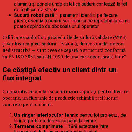
aluminiu și zonele unde estetica sudurii contează la fel
de mult ca rezistența
Sudură robotizată
— parametri identici pe fiecare
piesă, esențială pentru serii mari unde repetabilitatea nu
poate depinde de oboseala unui operator
Calificarea sudorilor, procedurile de sudură validate (WPS)
și verificarea post-sudură — vizuală, dimensională, uneori
nedistructivă — sunt ceea ce separă o structură conformă
cu EN ISO 3834 sau EN 1090 de una care doar „arată bine”.
Ce câștigă efectiv un client dintr-un
flux integrat
Comparativ cu apelarea la furnizori separați pentru fiecare
operație, un flux unic de producție schimbă trei lucruri
concrete pentru client:
Un singur interlocutor tehnic
pentru tot proiectul, de
la interpretarea desenului până la livrare
Termene comprimate
— fără așteptare între
transportul de la un subcontractor la altul