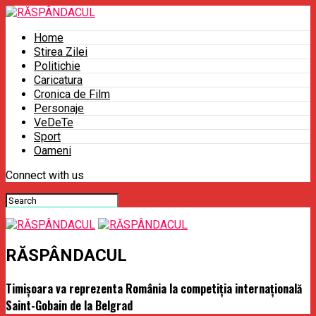
Home
Stirea Zilei
Politichie
Caricatura
Cronica de Film
Personaje
VeDeTe
Sport
Oameni
Connect with us
RĂSPÂNDACUL
Timișoara va reprezenta România la competiția internațională
Saint-Gobain de la Belgrad