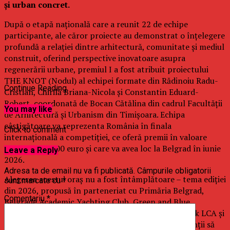
și urban concret.
După o etapă națională care a reunit 22 de echipe
participante, ale căror proiecte au demonstrat o înțelegere
profundă a relației dintre arhitectură, comunitate și mediul
construit, oferind perspective inovatoare asupra
regenerării urbane, premiul I a fost atribuit proiectului
THE KNOT (Nodul) al echipei formate din Rădinoiu Radu-
Continue Reading
Cristian, Chirilă Briana-Nicola și Constantin Eduard-
Robert, coordonată de Bocan Cătălina din cadrul Facultății
You may like
de Arhitectură și Urbanism din Timișoara. Echipa
câștigătoare va reprezenta România în finala
Click to comment
internațională a competiției, ce oferă premii în valoare
totală de 11.500 euro și care va avea loc la Belgrad în iunie
Leave a Reply
2026.
Adresa ta de email nu va fi publicată.
Câmpurile obligatorii
Alegerea acestui oraș nu a fost întâmplătoare – tema ediției
sunt marcate cu
*
din 2026, propusă în parteneriat cu Primăria Belgrad,
Comentariu
*
Belgrade Academic Yachting Club, Green and Blue
Corridors, Serbian Green Building Council, One Click LCA și
World Green Building Council a provocat participanții să