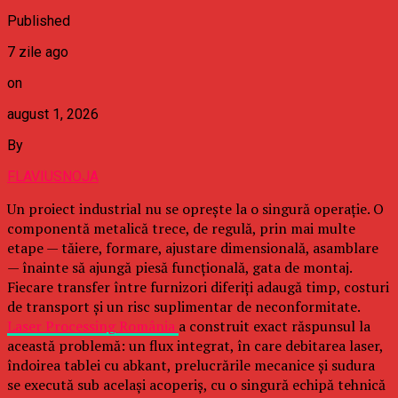
Published
7 zile ago
on
august 1, 2026
By
FLAVIUSNOJA
Un proiect industrial nu se oprește la o singură operație. O
componentă metalică trece, de regulă, prin mai multe
etape — tăiere, formare, ajustare dimensională, asamblare
— înainte să ajungă piesă funcțională, gata de montaj.
Fiecare transfer între furnizori diferiți adaugă timp, costuri
de transport și un risc suplimentar de neconformitate.
Laser Processing România
a construit exact răspunsul la
această problemă: un flux integrat, în care debitarea laser,
îndoirea tablei cu abkant, prelucrările mecanice și sudura
se execută sub același acoperiș, cu o singură echipă tehnică