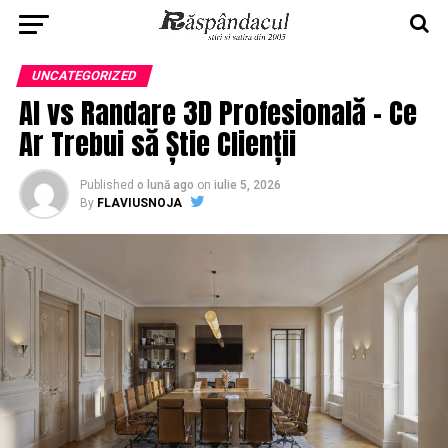
UNCATEGORIZED
AI vs Randare 3D Profesională – Ce
Ar Trebui să Știe Clienții
Published
o lună ago
on
iulie 5, 2026
By
FLAVIUSNOJA